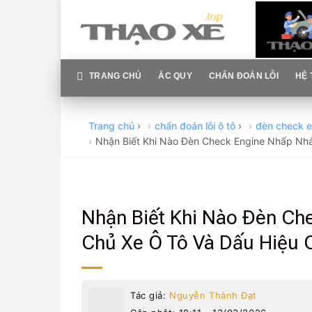
Skip
to
content
TRANG CHỦ
ẮC QUY
CHẨN ĐOÁN LỖI
HỆ 
Trang chủ
›
chẩn đoán lỗi ô tô
›
đèn check e
Nhận Biết Khi Nào Đèn Check Engine Nhấp Nh
Nhận Biết Khi Nào Đèn Ch
Chủ Xe Ô Tô Và Dấu Hiệu 
Tác giả:
Nguyễn Thành Đạt