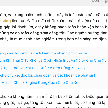
Đánh g
iểm
, và trong nhiều tình huống, đây là kiểu cảnh báo cần xử
e sáng
liên tục. Điểm mấu chốt không nằm ở việc đèn chỉ “
ng gặp lỗi đánh lửa, cháy không hoàn toàn hoặc vận hành b
dừng xe an toàn càng sớm càng tốt
. Các nguồn hướng dẫn
 nháy là mức cảnh báo nghiêm trọng hơn đèn sáng cố định.
áng sau đổ xăng và cách kiểm tra nhanh cho chủ xe
m Khí Thải Ô Tô Không? Cách Nhận Biết Và Xử Lý Cho Chủ Xe
Lý Tạm Thời Và Khi Nào Chủ Xe Nên Dừng Xe Ngay
 cho chủ xe: đọc lỗi, chẩn đoán và các khoản dễ phát sinh
a Mã Lỗi Check Engine Đúng Cách Cho Chủ Xe
 chủ xe không nên nhìn mỗi đèn báo trên tablo. Điều quan t
ung giật, hụt ga, tăng tốc kém, có mùi khét, có tiếng nổ lạ