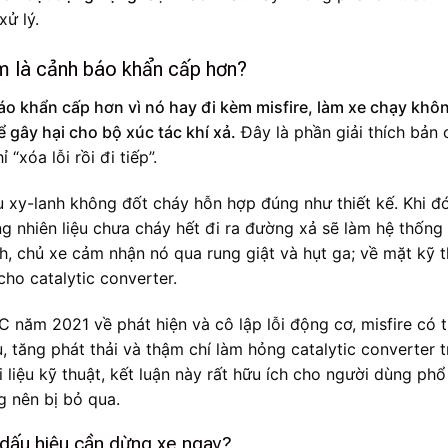
xử lý.
m là cảnh báo khẩn cấp hơn?
 khẩn cấp hơn vì nó hay đi kèm misfire, làm xe chạy khô
ể gây hại cho bộ xúc tác khí xả.
Đây là phần giải thích bản 
“xóa lỗi rồi đi tiếp”.
ều xy-lanh không đốt cháy hỗn hợp đúng như thiết kế. Khi đó
g nhiên liệu chưa cháy hết đi ra đường xả sẽ làm hệ thống 
nh, chủ xe cảm nhận nó qua rung giật và hụt ga; về mặt kỹ t
cho catalytic converter.
 năm 2021 về phát hiện và cô lập lỗi động cơ, misfire có 
u, tăng phát thải và thậm chí làm hỏng catalytic converter 
i liệu kỹ thuật, kết luận này rất hữu ích cho người dùng phổ
g nên bị bỏ qua.
 dấu hiệu cần dừng xe ngay?