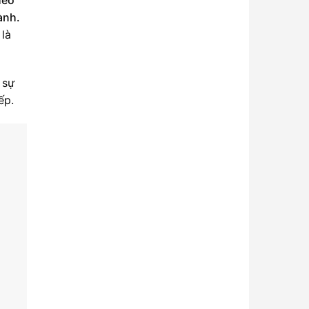
ành.
 là
 sự
ếp.