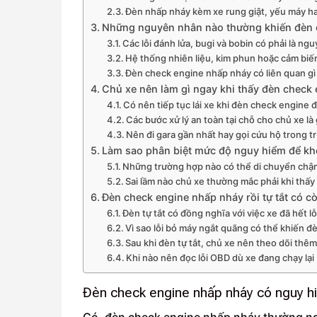
Đèn nhấp nháy kèm xe rung giật, yếu máy hay
Những nguyên nhân nào thường khiến đèn 
Các lỗi đánh lửa, bugi và bobin có phải là n
Hệ thống nhiên liệu, kim phun hoặc cảm biế
Đèn check engine nhấp nháy có liên quan gì 
Chủ xe nên làm gì ngay khi thấy đèn check
Có nên tiếp tục lái xe khi đèn check engine
Các bước xử lý an toàn tại chỗ cho chủ xe là 
Nên đi gara gần nhất hay gọi cứu hộ trong 
Làm sao phân biệt mức độ nguy hiểm để khô
Những trường hợp nào có thể di chuyển chậ
Sai lầm nào chủ xe thường mắc phải khi thấ
Đèn check engine nhấp nháy rồi tự tắt có 
Đèn tự tắt có đồng nghĩa với việc xe đã hết l
Vì sao lỗi bỏ máy ngắt quãng có thể khiến đ
Sau khi đèn tự tắt, chủ xe nên theo dõi th
Khi nào nên đọc lỗi OBD dù xe đang chạy lại
Đèn check engine nhấp nháy có nguy 
Có, đèn check engine nhấp nháy thường nguy