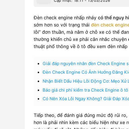
Cập nhật: 18:11 - 13/03/2026
Đèn check engine nhấp nháy
có thể nguy h
sớm hơn so với trạng thái
đèn check engin
lỗi” đơn thuần, mà nằm ở chỗ xe có thể đa
thường khiến chủ xe phải cân nhắc chuyện
thuật phổ thông về ô tô đều xem đèn nhấp
Giải đáp nguyên nhân đèn Check Engine s
Đèn Check Engine Có Ảnh Hưởng Đăng Kiể
Nhận Biết Dấu Hiệu Lỗi Động Cơ: Mẹo Xử 
Báo giá chi phí kiểm tra Check Engine ô tô
Có Nên Xóa Lỗi Ngay Không? Giải Đáp Xó
Tiếp theo, để đánh giá đúng mức độ rủi ro,
hơn là phải nhìn kèm các biểu hiện như xe r