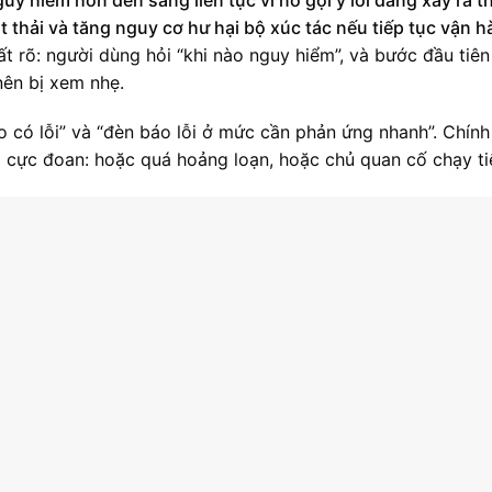
át thải và tăng nguy cơ hư hại bộ xúc tác nếu tiếp tục vận h
ất rõ: người dùng hỏi “khi nào nguy hiểm”, và bước đầu tiên
nên bị xem nhẹ.
o có lỗi” và “đèn báo lỗi ở mức cần phản ứng nhanh”. Chính
i cực đoan: hoặc quá hoảng loạn, hoặc chủ quan cố chạy ti