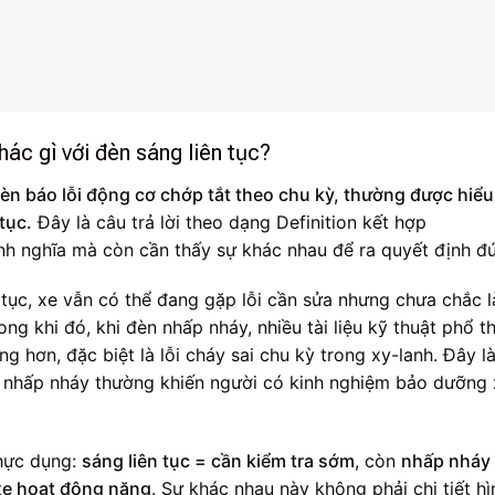
hác gì với đèn sáng liên tục?
èn báo lỗi động cơ chớp tắt theo chu kỳ, thường được hiểu
tục.
Đây là câu trả lời theo dạng Definition kết hợp
nh nghĩa mà còn cần thấy sự khác nhau để ra quyết định đ
 tục, xe vẫn có thể đang gặp lỗi cần sửa nhưng chưa chắc là
ng khi đó, khi đèn nhấp nháy, nhiều tài liệu kỹ thuật phổ t
g hơn, đặc biệt là lỗi cháy sai chu kỳ trong xy-lanh. Đây là
ái nhấp nháy thường khiến người có kinh nghiệm bảo dưỡng
thực dụng:
sáng liên tục = cần kiểm tra sớm
, còn
nhấp nháy
xe hoạt động nặng
. Sự khác nhau này không phải chi tiết hì