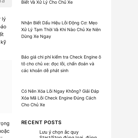
iá
Biết Và Xử Lý Cho Chủ Xe
 lý
Nhận Biết Dấu Hiệu Lỗi Động Cơ: Mẹo
báo
Xử Lý Tạm Thời Và Khi Nào Chủ Xe Nên
ất
Dừng Xe Ngay
 kỹ
Báo giá chi phí kiểm tra Check Engine ô
tô cho chủ xe: đọc lỗi, chẩn đoán và
các khoản dễ phát sinh
Có Nên Xóa Lỗi Ngay Không? Giải Đáp
Xóa Mã Lỗi Check Engine Đúng Cách
Cho Chủ Xe
RECENT POSTS
rọng
 hoặc
Lưu ý chọn ắc quy
Start/Stop đúng loại, đúng