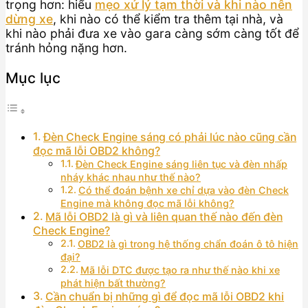
trọng hơn: hiểu
mẹo xử lý tạm thời và khi nào nên
dừng xe
, khi nào có thể kiểm tra thêm tại nhà, và
khi nào phải đưa xe vào gara càng sớm càng tốt để
tránh hỏng nặng hơn.
Mục lục
Đèn Check Engine sáng có phải lúc nào cũng cần
đọc mã lỗi OBD2 không?
Đèn Check Engine sáng liên tục và đèn nhấp
nháy khác nhau như thế nào?
Có thể đoán bệnh xe chỉ dựa vào đèn Check
Engine mà không đọc mã lỗi không?
Mã lỗi OBD2 là gì và liên quan thế nào đến đèn
Check Engine?
OBD2 là gì trong hệ thống chẩn đoán ô tô hiện
đại?
Mã lỗi DTC được tạo ra như thế nào khi xe
phát hiện bất thường?
Cần chuẩn bị những gì để đọc mã lỗi OBD2 khi