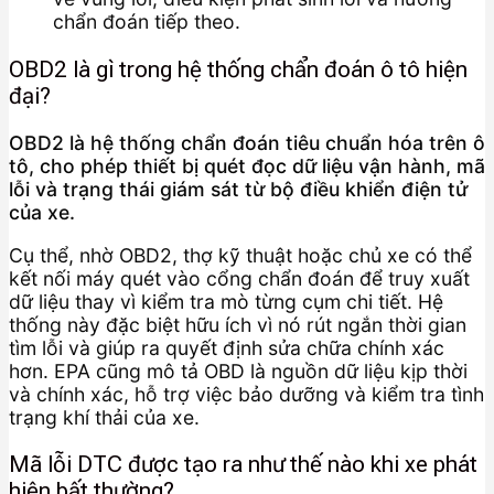
chẩn đoán tiếp theo.
OBD2 là gì trong hệ thống chẩn đoán ô tô hiện
đại?
OBD2 là hệ thống chẩn đoán tiêu chuẩn hóa trên ô
tô, cho phép thiết bị quét đọc dữ liệu vận hành, mã
lỗi và trạng thái giám sát từ bộ điều khiển điện tử
của xe.
Cụ thể, nhờ OBD2, thợ kỹ thuật hoặc chủ xe có thể
kết nối máy quét vào cổng chẩn đoán để truy xuất
dữ liệu thay vì kiểm tra mò từng cụm chi tiết. Hệ
thống này đặc biệt hữu ích vì nó rút ngắn thời gian
tìm lỗi và giúp ra quyết định sửa chữa chính xác
hơn. EPA cũng mô tả OBD là nguồn dữ liệu kịp thời
và chính xác, hỗ trợ việc bảo dưỡng và kiểm tra tình
trạng khí thải của xe.
Mã lỗi DTC được tạo ra như thế nào khi xe phát
hiện bất thường?