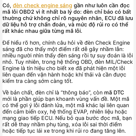
Có,
đèn check engine sáng
gần như luôn cần đọc
mã lỗi OBD2 vì ít nhất ba lý do: đèn chỉ báo có bất
thường chứ không chỉ rõ nguyên nhân, ECU đã lưu
dữ liệu hỗ trợ chẩn đoán, và mức độ rủi ro có thể
rất khác nhau giữa từng mã lỗi.
Để hiểu rõ hơn, chính câu hỏi về đèn Check Engine
sáng đã cho thấy một điểm rất dễ gây nhầm lẫn:
nhiều người nhìn thấy đèn sáng rồi tự suy đoán là lỗi
nhỏ. Tuy nhiên, trong hệ thống OBD, đèn MIL/Check
Engine là tín hiệu cho biết xe đã phát hiện một lỗi
liên quan đến vận hành hoặc khí thải và cần được
kiểm tra càng sớm càng tốt.
Về bản chất, đèn chỉ là “thông báo”, còn
mã DTC
mới là phần giúp bạn khoanh vùng vấn đề. Một mã
có thể gợi ý lỗi đánh lửa, một mã khác lại liên quan
đến cảm biến oxy, hệ thống EVAP, nhiên liệu hoặc
mạng giao tiếp ECU. Nếu bỏ qua bước đọc mã, bạn
rất dễ thay nhầm phụ tùng, xóa lỗi sai thời điểm
hoặc tiếp tục lái xe trong khi rủi ro đang tăng lên.