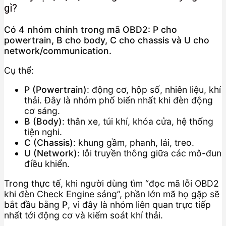
gì?
Có 4 nhóm chính trong mã OBD2: P cho
powertrain, B cho body, C cho chassis và U cho
network/communication.
Cụ thể:
P (Powertrain)
: động cơ, hộp số, nhiên liệu, khí
thải. Đây là nhóm phổ biến nhất khi đèn động
cơ sáng.
B (Body)
: thân xe, túi khí, khóa cửa, hệ thống
tiện nghi.
C (Chassis)
: khung gầm, phanh, lái, treo.
U (Network)
: lỗi truyền thông giữa các mô-đun
điều khiển.
Trong thực tế, khi người dùng tìm “đọc mã lỗi OBD2
khi đèn Check Engine sáng”, phần lớn mã họ gặp sẽ
bắt đầu bằng
P
, vì đây là nhóm liên quan trực tiếp
nhất tới động cơ và kiểm soát khí thải.