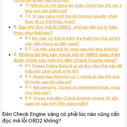
Mã lỗi có chỉ đúng bộ phận hỏng hay chỉ gợi ý
khu vực cần kiểm tra?
Vì sao cùng một mã lỗi nhưng nguyên nhân
thực tế có thể khác nhau?
Sau khi đọc mã lỗi OBD2, chủ xe nên xử lý tiếp
theo như thế nào?
Khi nào có thể tự kiểm tra thêm tại nhà và khi
nào nên mang xe đến gara?
Có nên xóa mã lỗi ngay sau khi đọc không?
Những dữ liệu nào ngoài mã lỗi OBD2 giúp chẩn
đoán chính xác hơn khi đèn Check Engine sáng?
Freeze Frame Data là gì và đọc như thế nào để
hiểu bối cảnh phát sinh lỗi?
Readiness Monitor có ý nghĩa gì sau khi xóa
lỗi hoặc sau khi sửa xe?
Mã pending, stored và permanent khác nhau
như thế nào?
Vì sao xóa đèn Check Engine nhưng lỗi vẫn
quay lại sau một thời gian ngắn?
Đèn Check Engine sáng có phải lúc nào cũng cần
đọc mã lỗi OBD2 không?