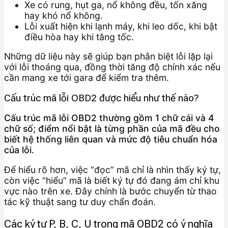
Xe có rung, hụt ga, nổ không đều, tốn xăng
hay khó nổ không.
Lỗi xuất hiện khi lạnh máy, khi leo dốc, khi bật
điều hòa hay khi tăng tốc.
Những dữ liệu này sẽ giúp bạn phân biệt lỗi lặp lại
với lỗi thoáng qua, đồng thời tăng độ chính xác nếu
cần mang xe tới gara để kiểm tra thêm.
Cấu trúc mã lỗi OBD2 được hiểu như thế nào?
Cấu trúc mã lỗi OBD2 thường gồm 1 chữ cái và 4
chữ số; điểm nổi bật là từng phần của mã đều cho
biết hệ thống liên quan và mức độ tiêu chuẩn hóa
của lỗi.
Để hiểu rõ hơn, việc “đọc” mã chỉ là nhìn thấy ký tự,
còn việc “hiểu” mã là biết ký tự đó đang ám chỉ khu
vực nào trên xe. Đây chính là bước chuyển từ thao
tác kỹ thuật sang tư duy chẩn đoán.
Các ký tự P, B, C, U trong mã OBD2 có ý nghĩa