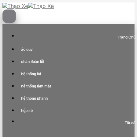
Skip
to
content
Trang Chủ
ắc quy
chẩn đoán lỗi
hệ thống lái
hệ thống làm mát
hệ thống phanh
hộp số
Tất cả