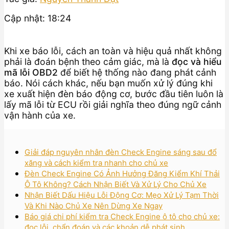
Cập nhật: 18:24
Khi xe báo lỗi, cách an toàn và hiệu quả nhất không
phải là đoán bệnh theo cảm giác, mà là
đọc và hiểu
mã lỗi OBD2
để biết hệ thống nào đang phát cảnh
báo. Nói cách khác, nếu bạn muốn xử lý đúng khi
xe xuất hiện đèn báo động cơ, bước đầu tiên luôn là
lấy mã lỗi từ ECU rồi giải nghĩa theo đúng ngữ cảnh
vận hành của xe.
Giải đáp nguyên nhân đèn Check Engine sáng sau đổ
xăng và cách kiểm tra nhanh cho chủ xe
Đèn Check Engine Có Ảnh Hưởng Đăng Kiểm Khí Thải
Ô Tô Không? Cách Nhận Biết Và Xử Lý Cho Chủ Xe
Nhận Biết Dấu Hiệu Lỗi Động Cơ: Mẹo Xử Lý Tạm Thời
Và Khi Nào Chủ Xe Nên Dừng Xe Ngay
Báo giá chi phí kiểm tra Check Engine ô tô cho chủ xe:
đọc lỗi, chẩn đoán và các khoản dễ phát sinh