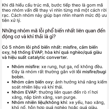
Khi đã hiểu cấu trúc mã, bước tiếp theo là gom mã
theo nhóm vấn đề thay vì nhìn từng mã một cách rời
rạc. Cách nhóm này giúp bạn nhìn nhanh mức độ ưu
tiên xử lý.
Những nhóm mã lỗi phổ biến nhất liên quan đến
động cơ và khí thải là gì?
Có 5 nhóm lỗi phổ biến nhất: misfire, cảm biến
oxy, hệ thống EVAP, hòa khí quá nghèo/quá giàu
và hiệu suất catalytic converter.
Nhóm misfire
: xe rung, hụt ga, nổ không đều.
Đây là nhóm rất thường gắn với
lỗi misfire/bugi
bobin
.
Nhóm cảm biến oxy
: ảnh hưởng khả năng kiểm
soát nhiên liệu và khí thải.
Nhóm EVAP
: thường liên quan đến rò rỉ hơi
xăng, nắp bình xăng, van purge.
Nhóm nhiên liệu/không khí
: xe yếu, hao xăng,
khó nổ, hỗn hợp quá nghèo hoặc quá giàu.