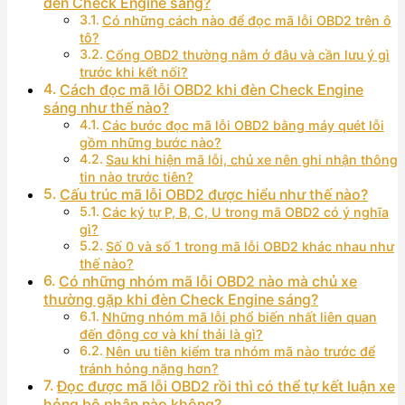
đèn Check Engine sáng?
Có những cách nào để đọc mã lỗi OBD2 trên ô
tô?
Cổng OBD2 thường nằm ở đâu và cần lưu ý gì
trước khi kết nối?
Cách đọc mã lỗi OBD2 khi đèn Check Engine
sáng như thế nào?
Các bước đọc mã lỗi OBD2 bằng máy quét lỗi
gồm những bước nào?
Sau khi hiện mã lỗi, chủ xe nên ghi nhận thông
tin nào trước tiên?
Cấu trúc mã lỗi OBD2 được hiểu như thế nào?
Các ký tự P, B, C, U trong mã OBD2 có ý nghĩa
gì?
Số 0 và số 1 trong mã lỗi OBD2 khác nhau như
thế nào?
Có những nhóm mã lỗi OBD2 nào mà chủ xe
thường gặp khi đèn Check Engine sáng?
Những nhóm mã lỗi phổ biến nhất liên quan
đến động cơ và khí thải là gì?
Nên ưu tiên kiểm tra nhóm mã nào trước để
tránh hỏng nặng hơn?
Đọc được mã lỗi OBD2 rồi thì có thể tự kết luận xe
hỏng bộ phận nào không?