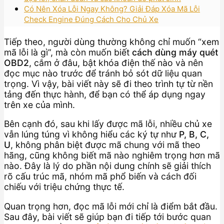
Có Nên Xóa Lỗi Ngay Không? Giải Đáp Xóa Mã Lỗi
Check Engine Đúng Cách Cho Chủ Xe
Tiếp theo, người dùng thường không chỉ muốn “xem
mã lỗi là gì”, mà còn muốn biết
cách dùng máy quét
OBD2
, cắm ở đâu, bật khóa điện thế nào và nên
đọc mục nào trước để tránh bỏ sót dữ liệu quan
trọng. Vì vậy, bài viết này sẽ đi theo trình tự từ nền
tảng đến thực hành, để bạn có thể áp dụng ngay
trên xe của mình.
Bên cạnh đó, sau khi lấy được mã lỗi, nhiều chủ xe
vẫn lúng túng vì không hiểu các ký tự như
P, B, C,
U
, không phân biệt được mã chung với mã theo
hãng, cũng không biết mã nào nghiêm trọng hơn mã
nào. Đây là lý do phần nội dung chính sẽ giải thích
rõ cấu trúc mã, nhóm mã phổ biến và cách đối
chiếu với triệu chứng thực tế.
Quan trọng hơn, đọc mã lỗi mới chỉ là điểm bắt đầu.
Sau đây, bài viết sẽ giúp bạn đi tiếp tới bước quan