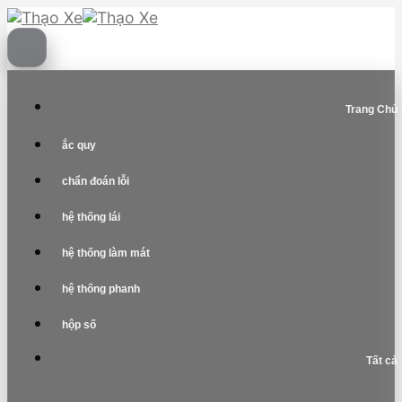
Skip
to
content
Trang Chủ
ắc quy
chẩn đoán lỗi
hệ thống lái
hệ thống làm mát
hệ thống phanh
hộp số
Tất cả