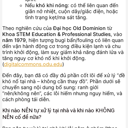
Nếu
khó khi nóng
: có thể liên quan đến
giãn nở nhiệt, cuộn dây/giắc điện, hoặc
tình trạng kẹt/ma sát tăng.
Theo nghiên cứu của
Đại học Old Dominion
từ
Khoa STEM Education & Professional Studies
, vào
năm 1979
, hiện tượng bugi bẩn/fouling có liên quan
đến vận hành động cơ trong điều kiện lạnh và chu
trình khởi động, làm suy giảm khả năng đánh lửa và
tăng nguy cơ khó nổ khi khởi động.
(
digitalcommons.odu.edu
)
Đến đây, bạn đã có đầy đủ phần cốt lõi để xử lý “đề
khó nổ tại nhà – không cần thay đồ”. Phần dưới sẽ
chuyển sang nội dung bổ sung: ranh giới
“nên/không nên”, các lỗi hiếm nhưng nguy hiểm, và
cách phòng tái diễn.
Khi nào NÊN tự xử lý tại nhà và khi nào KHÔNG
NÊN cố đề nữa?