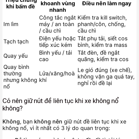
khoanh vùng
Điều nên làm ngay
khi bấm đề
nhanh
Công tắc ngắt
Kiểm tra kill switch,
Im lìm
máy / an toàn
phanh/côn, chống,
/ cầu chì
cầu chì
Điện yếu hoặc
Tắt phụ tải, siết cos
Tạch tạch
tiếp xúc kém
bình, kiểm tra mass
Bình yếu / tải
Tắt đèn, đề ngắt
Quay yếu
cao
quãng, kiểm tra cos
Quay bình
Le gió đúng (xe chế),
thường
Lửa/xăng/hoà
không vặn ga quá tay,
nhưng không
khí
nghỉ rồi đề lại
nổ
Có nên giữ nút đề liên tục khi xe không nổ
không?
Không
, bạn
không nên
giữ nút đề liên tục khi xe
không nổ, vì ít nhất có 3 lý do quan trọng: