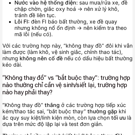
Nước vào hệ thống điện:
sau mưa/rửa xe, đề
chập chờn, giắc oxy hoá → nên xử lý khô,
tránh đề liên tục.
Lỗi FI:
đèn FI báo bất thường, xe đề quay
nhưng không nổ ổn định → nên kiểm tra theo
mã lỗi (nếu có).
Với các trường hợp này, “không thay đồ” đôi khi vẫn
làm được (làm khô, vệ sinh giắc, chỉnh thao tác),
nhưng
không nên cố đề
nếu có dấu hiệu bất thường
kéo dài.
“Không thay đồ” vs “bắt buộc thay”: trường hợp
nào thường chỉ cần vệ sinh/siết lại, trường hợp
nào hay phải thay?
“Không thay đồ”
thắng
ở các trường hợp tiếp xúc
kém/thao tác sai, “bắt buộc thay”
thường gặp
khi
ắc quy suy kiệt/linh kiện mòn, còn lựa chọn
tối ưu
là
dựa trên mức độ lặp lại và test đơn giản.