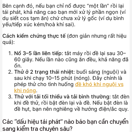
Bên cạnh đó, nếu bạn chỉ nổ được “một lần” rồi lại
tái phát, khả năng cao bạn mới xử lý phần ngọn (ví
dụ siết cos tạm ăn) chứ chưa xử lý gốc (ví dụ bình
yếu/tiếp xúc kém/hoà khí sai).
Cách kiểm chứng thực tế
(đơn giản nhưng rất hiệu
quả):
Nổ 3–5 lần liên tiếp:
tắt máy rồi đề lại sau 30–
60 giây. Nếu lần nào cũng ăn đều, khả năng đã
ổn.
Thử ở 2 trạng thái nhiệt:
buổi sáng (nguội) và
sau khi chạy 10–15 phút (nóng). Đây chính là
phép thử cho tình huống
đề khó khi nguội vs
khi nóng
.
Thử với tải tối thiểu và tải bình thường:
tắt đèn
khi đề thử, rồi bật đèn lại và đề. Nếu bật đèn là
đề hụt, bạn nên nghiêng về hướng điện/ắc quy.
Các “dấu hiệu tái phát” nào báo bạn cần chuyển
sang kiểm tra chuyên sâu?