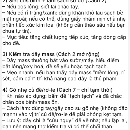
2) Siết cos bình + làm sạch sơ bộ (Cách 2)
– Nếu cos lỏng: siết lại chắc tay.
– Nếu có rỉ trắng/xanh: dùng khăn khô lau sạch bề
mặt ngoài; nếu có thể, dùng giấy nhám mịn chà nhẹ
phần tiếp xúc kim loại (không cần tháo sâu nếu bạn
chưa tự tin).
– Mục tiêu: tăng chất lượng tiếp xúc, tăng dòng cấp
cho đề.
3) Kiểm tra dây mass (Cách 2 mở rộng)
– Dây mass thường bắt vào sườn/máy. Nếu điểm
bắt lỏng/oxy hoá, đề sẽ yếu hoặc tạch tạch.
– Mẹo nhanh: nếu bạn thấy dây mass “mềm lỏng, rỉ
sét, bám bẩn” thì khả năng cao đây là thủ phạm.
4) Gõ nhẹ củ đề/rơ-le (Cách 7 – chỉ tạm thời)
– Khi nào áp dụng: bấm đề “tạch tạch” và đã chắc
chắn cos bình/mass ổn.
– Cách làm: dùng tay/gậy cao su gõ nhẹ (không đập
mạnh) vào vị trí củ đề/rơ-le để giải phóng kẹt tạm.
– Lưu ý: đây chỉ là “cứu nguy” để về nhà; nếu lặp lại,
bạn nên mang thợ kiểm tra vì có thể chổi than