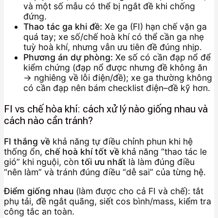
và một số mẫu có thể bị ngắt đề khi chống
đứng.
Thao tác ga khi đề:
Xe ga (FI) hạn chế vặn ga
quá tay; xe số/chế hoà khí có thể cần ga nhẹ
tuỳ hoà khí, nhưng vẫn ưu tiên đề đúng nhịp.
Phương án dự phòng:
Xe số có cần đạp nổ để
kiểm chứng (đạp nổ được nhưng đề không ăn
→ nghiêng về lỗi điện/đề); xe ga thường không
có cần đạp nên bám checklist điện–đề kỹ hơn.
FI vs chế hòa khí: cách xử lý nào giống nhau và
cách nào cần tránh?
FI thắng về
khả năng tự điều chỉnh phun khi hệ
thống ổn,
chế hoà khí tốt về
khả năng “thao tác le
gió” khi nguội, còn
tối ưu nhất
là làm đúng điều
“nên làm” và tránh đúng điều “dễ sai” của từng hệ.
Điểm giống nhau
(làm được cho cả FI và chế): tắt
phụ tải, đề ngắt quãng, siết cos bình/mass, kiểm tra
công tắc an toàn.