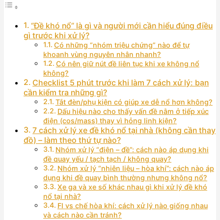
“Đề khó nổ” là gì và người mới cần hiểu đúng điều
gì trước khi xử lý?
Có những “nhóm triệu chứng” nào để tự
khoanh vùng nguyên nhân nhanh?
Có nên giữ nút đề liên tục khi xe không nổ
không?
Checklist 5 phút trước khi làm 7 cách xử lý: bạn
cần kiểm tra những gì?
Tắt đèn/phụ kiện có giúp xe dễ nổ hơn không?
Dấu hiệu nào cho thấy vấn đề nằm ở tiếp xúc
điện (cos/mass) thay vì hỏng linh kiện?
7 cách xử lý xe đề khó nổ tại nhà (không cần thay
đồ) – làm theo thứ tự nào?
Nhóm xử lý “điện – đề”: cách nào áp dụng khi
đề quay yếu / tạch tạch / không quay?
Nhóm xử lý “nhiên liệu – hòa khí”: cách nào áp
dụng khi đề quay bình thường nhưng không nổ?
Xe ga và xe số khác nhau gì khi xử lý đề khó
nổ tại nhà?
FI vs chế hòa khí: cách xử lý nào giống nhau
và cách nào cần tránh?