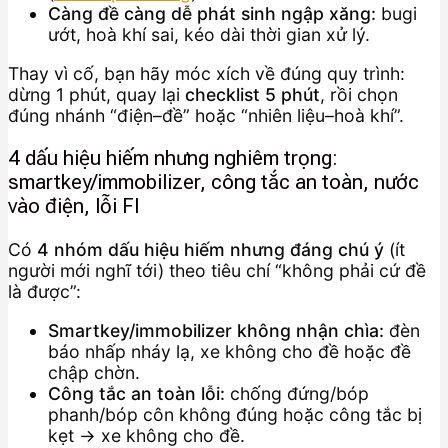
Càng đề càng dễ phát sinh ngập xăng:
bugi
ướt, hoà khí sai, kéo dài thời gian xử lý.
Thay vì cố, bạn hãy móc xích về đúng quy trình:
dừng 1 phút, quay lại
checklist 5 phút
, rồi chọn
đúng nhánh “điện–đề” hoặc “nhiên liệu–hoà khí”.
4 dấu hiệu hiếm nhưng nghiêm trọng:
smartkey/immobilizer, công tắc an toàn, nước
vào điện, lỗi FI
Có
4 nhóm dấu hiệu hiếm nhưng đáng chú ý
(ít
người mới nghĩ tới) theo tiêu chí “không phải cứ đề
là được”:
Smartkey/immobilizer không nhận chìa:
đèn
báo nhấp nháy lạ, xe không cho đề hoặc đề
chập chờn.
Công tắc an toàn lỗi:
chống đứng/bóp
phanh/bóp côn không đúng hoặc công tắc bị
kẹt → xe không cho đề.