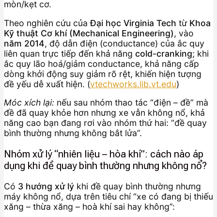
mòn/kẹt cơ.
Theo nghiên cứu của
Đại học Virginia Tech
từ
Khoa
Kỹ thuật Cơ khí (Mechanical Engineering)
, vào
năm 2014
, độ dẫn điện (conductance) của ắc quy
liên quan trực tiếp đến khả năng
cold-cranking
; khi
ắc quy lão hoá/giảm conductance, khả năng cấp
dòng khởi động suy giảm rõ rệt, khiến hiện tượng
đề yếu dễ xuất hiện. (
vtechworks.lib.vt.edu
)
Móc xích lại:
nếu sau nhóm thao tác “điện – đề” mà
đề đã quay khỏe hơn nhưng xe vẫn không nổ, khả
năng cao bạn đang rơi vào nhóm thứ hai: “đề quay
bình thường nhưng không bắt lửa”.
Nhóm xử lý “nhiên liệu – hòa khí”: cách nào áp
dụng khi đề quay bình thường nhưng không nổ?
Có
3 hướng xử lý
khi đề quay bình thường nhưng
máy không nổ, dựa trên tiêu chí “xe có đang bị thiếu
xăng – thừa xăng – hoà khí sai hay không”: