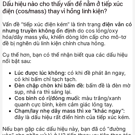
Dấu hiệu nào cho thấy vấn đề nằm ở tiếp xúc
điện (cos/mass) thay vì hỏng linh kiện?
Vấn đề “tiếp xúc điện kém” là tình trạng
điện vẫn có
nhưng truyền không ổn định
do cos lỏng/oxy
hóa/dây mass yếu, khiến dòng lớn cấp cho mô-tơ
đề bị nghẽn dù linh kiện chính chưa hỏng.
Cụ thể hơn, bạn có thể nhận biết qua các dấu hiệu
nổi bật sau:
Lúc được lúc không:
có khi đề phát ăn ngay,
có khi bấm chỉ tạch tạch.
Đèn chập chờn khi bấm đề:
bấm đề là đèn mờ
sụp, nhả ra thì sáng lại.
Cos bình có rỉ/đóng muối:
màu trắng/xanh
quanh cực bình, kèm cảm giác lỏng tay.
Chạm/lay nhẹ dây mass thì xe “khác ngay”:
đây là dấu hiệu rất điển hình của tiếp xúc kém.
Nếu bạn gặp các dấu hiệu này, bạn đã có “đường