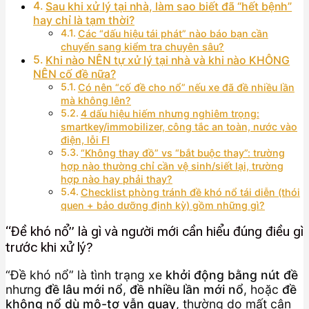
Sau khi xử lý tại nhà, làm sao biết đã “hết bệnh”
hay chỉ là tạm thời?
Các “dấu hiệu tái phát” nào báo bạn cần
chuyển sang kiểm tra chuyên sâu?
Khi nào NÊN tự xử lý tại nhà và khi nào KHÔNG
NÊN cố đề nữa?
Có nên “cố đề cho nổ” nếu xe đã đề nhiều lần
mà không lên?
4 dấu hiệu hiếm nhưng nghiêm trọng:
smartkey/immobilizer, công tắc an toàn, nước vào
điện, lỗi FI
“Không thay đồ” vs “bắt buộc thay”: trường
hợp nào thường chỉ cần vệ sinh/siết lại, trường
hợp nào hay phải thay?
Checklist phòng tránh đề khó nổ tái diễn (thói
quen + bảo dưỡng định kỳ) gồm những gì?
“Đề khó nổ” là gì và người mới cần hiểu đúng điều gì
trước khi xử lý?
“Đề khó nổ” là tình trạng xe
khởi động bằng nút đề
nhưng
đề lâu mới nổ
,
đề nhiều lần mới nổ
, hoặc
đề
không nổ dù mô-tơ vẫn quay
, thường do mất cân