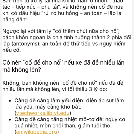
Bạn
nên
tự xử lý tại nhà khi lỗi nằm ở nhóm “thao
tác – tiếp xúc – phụ tải”, và
không nên
cố đề nữa
khi có dấu hiệu “rủi ro hư hỏng – an toàn – lặp lại
nặng dần”.
Ngược lại với tâm lý “cố thêm chút nữa cho nổ”,
cách khôn ngoan là chia tình huống thành 2 phía đối
lập (antonyms):
an toàn để thử tiếp
vs
nguy hiểm
nếu cố
.
Có nên “cố đề cho nổ” nếu xe đã đề nhiều lần
mà không lên?
Không
, bạn không nên “cố đề cho nổ” nếu đã đề
nhiều lần mà không lên, vì tối thiểu 3 lý do:
Càng đề càng làm yếu điện:
điện áp sụt làm
lửa yếu, máy càng khó bắt.
(
vtechworks.lib.vt.edu
)
Càng đề càng tăng nhiệt mô-tơ đề:
nguy cơ
quá nhiệt, mòn chổi than, giảm tuổi thọ.
(
en.wikipedia.org
)