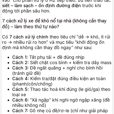
vào” cho phần xử lý ở H2 tiếp theo: ưu tiên thao tác
siết – làm sạch – ổn định đường điện
trước khi
động tới phần sâu hơn.
7 cách xử lý xe đề khó nổ tại nhà (không cần thay
đồ) – làm theo thứ tự nào?
Có
7 cách xử lý chính
theo tiêu chí “dễ → khó, ít rủi
ro → nhiều rủi ro hơn” và mục tiêu “khởi động ổn
định mà không cần thay đồ ngay” như sau:
Cách 1:
Tắt phụ tải + đề đúng nhịp
Cách 2:
Siết chặt cos bình + kiểm tra dây mass
Cách 3:
Đề ngắt quãng + nghỉ cho bình hồi
(tránh giữ đề)
Cách 4:
Kiểm tra/đặt đúng điều kiện an toàn
(phanh/côn/chống)
Cách 5:
Thao tác hoà khí đúng (le gió/ga) theo
loại xe
Cách 6:
“Xả ngập” khi nghi ngờ ngập xăng (đề
nhiều không nổ)
Cách 7:
Gõ nhẹ củ đề/rơ-le (chỉ như giải pháp