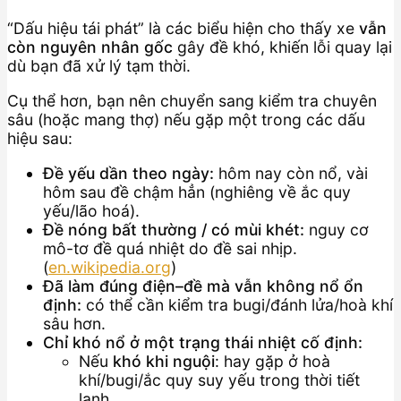
“Dấu hiệu tái phát” là các biểu hiện cho thấy xe
vẫn
còn nguyên nhân gốc
gây đề khó, khiến lỗi quay lại
dù bạn đã xử lý tạm thời.
Cụ thể hơn, bạn nên chuyển sang kiểm tra chuyên
sâu (hoặc mang thợ) nếu gặp một trong các dấu
hiệu sau:
Đề yếu dần theo ngày:
hôm nay còn nổ, vài
hôm sau đề chậm hẳn (nghiêng về ắc quy
yếu/lão hoá).
Đề nóng bất thường / có mùi khét:
nguy cơ
mô-tơ đề quá nhiệt do đề sai nhịp.
(
en.wikipedia.org
)
Đã làm đúng điện–đề mà vẫn không nổ ổn
định:
có thể cần kiểm tra bugi/đánh lửa/hoà khí
sâu hơn.
Chỉ khó nổ ở một trạng thái nhiệt cố định:
Nếu
khó khi nguội
: hay gặp ở hoà
khí/bugi/ắc quy suy yếu trong thời tiết
lạnh.