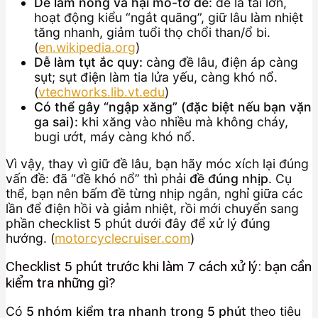
Dễ làm nóng và hại mô-tơ đề:
đề là tải lớn,
hoạt động kiểu “ngắt quãng”, giữ lâu làm nhiệt
tăng nhanh, giảm tuổi thọ chổi than/ổ bi.
(
en.wikipedia.org
)
Dễ làm tụt ắc quy:
càng đề lâu, điện áp càng
sụt; sụt điện làm tia lửa yếu, càng khó nổ.
(
vtechworks.lib.vt.edu
)
Có thể gây “ngập xăng” (đặc biệt nếu bạn vặn
ga sai):
khi xăng vào nhiều mà không cháy,
bugi ướt, máy càng khó nổ.
Vì vậy, thay vì giữ đề lâu, bạn hãy móc xích lại đúng
vấn đề: đã “đề khó nổ” thì phải
đề đúng nhịp
. Cụ
thể, bạn nên bấm đề từng nhịp ngắn, nghỉ giữa các
lần để điện hồi và giảm nhiệt, rồi mới chuyển sang
phần checklist 5 phút dưới đây để xử lý đúng
hướng. (
motorcyclecruiser.com
)
Checklist 5 phút trước khi làm 7 cách xử lý: bạn cần
kiểm tra những gì?
Có
5 nhóm kiểm tra nhanh trong 5 phút
theo tiêu