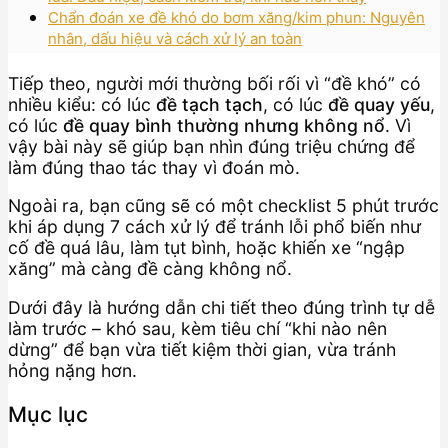
Chẩn đoán xe đề khó do bơm xăng/kim phun: Nguyên
nhân, dấu hiệu và cách xử lý an toàn
Tiếp theo, người mới thường bối rối vì “đề khó” có
nhiều kiểu: có lúc
đề tạch tạch
, có lúc
đề quay yếu
,
có lúc
đề quay bình thường nhưng không nổ
. Vì
vậy bài này sẽ giúp bạn nhìn đúng triệu chứng để
làm đúng thao tác thay vì đoán mò.
Ngoài ra, bạn cũng sẽ có một checklist 5 phút trước
khi áp dụng 7 cách xử lý để tránh lỗi phổ biến như
cố đề quá lâu, làm tụt bình, hoặc khiến xe “ngập
xăng” mà càng đề càng không nổ.
Dưới đây là hướng dẫn chi tiết theo đúng trình tự dễ
làm trước – khó sau, kèm tiêu chí “khi nào nên
dừng” để bạn vừa tiết kiệm thời gian, vừa tránh
hỏng nặng hơn.
Mục lục