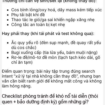
Thường chỉ cần vệ sinh/siết lại (không thay đồ):
Cos bình lỏng/oxy hoá, dây mass kém tiếp xúc
Phụ tải bật khi đề
Thao tác le gió/ga sai khiến ngập xăng nhẹ
Công tắc an toàn bị kẹt nhẹ
Hay phải thay (khi tái phát và test không qua):
Ắc quy yếu rõ (đèn sụp mạnh, đề quay rất yếu
dù cos chắc)
Bugi xuống cấp (tia lửa yếu, bám muội nặng)
Rơ-le đề/mô-tơ đề mòn (tạch tạch kéo dài, gõ
chỉ ăn tạm)
Điểm quan trọng: bài này tập trung đúng search
intent “xử lý tại nhà không cần thay đồ”, nhưng bạn
vẫn cần biết ranh giới để không mất công và không
làm hỏng nặng.
Checklist phòng tránh đề khó nổ tái diễn (thói
quen + bảo dưỡng định kỳ) gồm những gì?