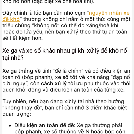
khó nổ hơn (đặc biệt xe chế hoà khí).
Đây chính là lúc bạn cần nhớ cụm “
nguyên nhân xe
đề khó
” thường không chỉ nằm ở một thứ: cùng một
triệu chứng “không nổ” có thể do xăng/hoà khí
hoặc do lửa yếu, nên bạn xử lý theo thứ tự an toàn
sẽ tiết kiệm hơn.
Xe ga và xe số khác nhau gì khi xử lý đề khó nổ
tại nhà?
Xe ga thắng về
tính “đề là chính” và có điều kiện an
toàn rõ (bóp phanh),
xe số tốt về
khả năng “đạp nổ
cứu nguy”, còn
cách xử lý tối ưu
phụ thuộc vào thói
quen khởi động và điều kiện an toàn của từng xe.
Tuy nhiên, nếu bạn đang xử lý tại nhà theo hướng
“không thay đồ”, bạn chỉ cần nhớ 3 điểm khác biệt
quan trọng:
Điều kiện an toàn để đề:
Xe ga thường phải
bóp phanh; xe số thường về N hoặc bóp côn,