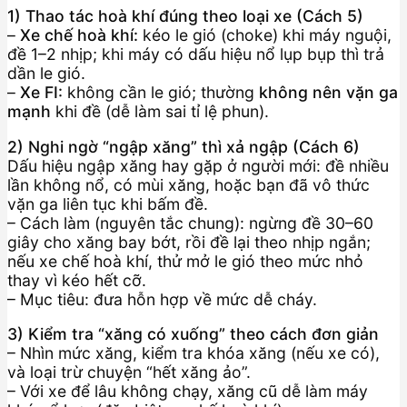
1) Thao tác hoà khí đúng theo loại xe (Cách 5)
–
Xe chế hoà khí:
kéo le gió (choke) khi máy nguội,
đề 1–2 nhịp; khi máy có dấu hiệu nổ lụp bụp thì trả
dần le gió.
–
Xe FI:
không cần le gió; thường
không nên vặn ga
mạnh
khi đề (dễ làm sai tỉ lệ phun).
2) Nghi ngờ “ngập xăng” thì xả ngập (Cách 6)
Dấu hiệu ngập xăng hay gặp ở người mới: đề nhiều
lần không nổ, có mùi xăng, hoặc bạn đã vô thức
vặn ga liên tục khi bấm đề.
– Cách làm (nguyên tắc chung): ngừng đề 30–60
giây cho xăng bay bớt, rồi đề lại theo nhịp ngắn;
nếu xe chế hoà khí, thử mở le gió theo mức nhỏ
thay vì kéo hết cỡ.
– Mục tiêu: đưa hỗn hợp về mức dễ cháy.
3) Kiểm tra “xăng có xuống” theo cách đơn giản
– Nhìn mức xăng, kiểm tra khóa xăng (nếu xe có),
và loại trừ chuyện “hết xăng ảo”.
– Với xe để lâu không chạy, xăng cũ dễ làm máy