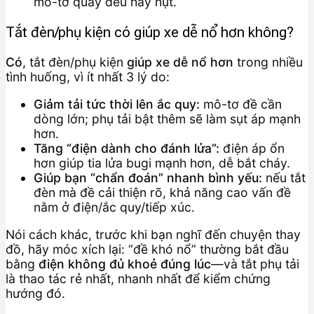
mô-tơ quay đều hay hụt.
Tắt đèn/phụ kiện có giúp xe dễ nổ hơn không?
Có
, tắt đèn/phụ kiện
giúp xe dễ nổ hơn
trong nhiều
tình huống, vì ít nhất 3 lý do:
Giảm tải tức thời lên ắc quy:
mô-tơ đề cần
dòng lớn; phụ tải bật thêm sẽ làm sụt áp mạnh
hơn.
Tăng “điện dành cho đánh lửa”:
điện áp ổn
hơn giúp tia lửa bugi mạnh hơn, dễ bắt cháy.
Giúp bạn “chẩn đoán” nhanh bình yếu:
nếu tắt
đèn mà đề cải thiện rõ, khả năng cao vấn đề
nằm ở điện/ắc quy/tiếp xúc.
Nói cách khác, trước khi bạn nghĩ đến chuyện thay
đồ, hãy móc xích lại: “đề khó nổ” thường bắt đầu
bằng
điện không đủ khoẻ đúng lúc
—và tắt phụ tải
là thao tác rẻ nhất, nhanh nhất để kiểm chứng
hướng đó.