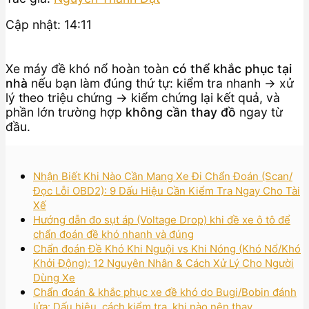
Cập nhật: 14:11
Xe máy đề khó nổ hoàn toàn
có thể khắc phục tại
nhà
nếu bạn làm đúng thứ tự: kiểm tra nhanh → xử
lý theo triệu chứng → kiểm chứng lại kết quả, và
phần lớn trường hợp
không cần thay đồ
ngay từ
đầu.
Nhận Biết Khi Nào Cần Mang Xe Đi Chẩn Đoán (Scan/
Đọc Lỗi OBD2): 9 Dấu Hiệu Cần Kiểm Tra Ngay Cho Tài
Xế
Hướng dẫn đo sụt áp (Voltage Drop) khi đề xe ô tô để
chẩn đoán đề khó nhanh và đúng
Chẩn đoán Đề Khó Khi Nguội vs Khi Nóng (Khó Nổ/Khó
Khởi Động): 12 Nguyên Nhân & Cách Xử Lý Cho Người
Dùng Xe
Chẩn đoán & khắc phục xe đề khó do Bugi/Bobin đánh
lửa: Dấu hiệu, cách kiểm tra, khi nào nên thay