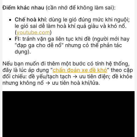
Điểm khác nhau
(cần nhớ để không làm sai):
Chế hoà khí:
dùng le gió đúng mức khi nguội;
le gió sai dễ làm hoà khí quá giàu và khó nổ.
(
youtube.com
)
FI:
tránh vặn ga liên tục khi đề (người mới hay
“đạp ga cho dễ nổ” nhưng có thể phản tác
dụng).
Nếu bạn muốn đi thêm một bước có tính hệ thống,
đây là lúc áp dụng “
chẩn đoán xe đề khó
” theo cặp
đối chiếu: đề yếu/tạch tạch → ưu tiên điện; đề khỏe
nhưng không nổ → ưu tiên hoà khí/lửa.