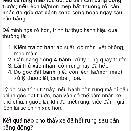
Nếu xe rung theo tốc độ, ưu tiên cân bằng động
trước; nếu lệch lái/mòn mép bất thường rõ, cân
nhắc đo góc đặt bánh song song hoặc ngay sau
cân bằng.
Để minh họa rõ hơn, trình tự thực hành hiệu quả
thường là:
Kiểm tra cơ bản
: áp suất, độ mòn, vết phồng,
méo mâm.
Cân bằng động 4 bánh
: xử lý rung quay trước.
Lái thử xác nhận
: còn rung hay đã hết.
Đo góc đặt bánh
(nếu còn lệch lái/mòn mép):
xử lý thước lái, camber, toe.
Lý do của trình tự này: nếu bánh còn rung mà đi cân
chỉnh góc đặt trước, bạn vẫn có thể cảm nhận xe
khó chịu; ngược lại, khi đã triệt rung, việc đánh giá
lệch lái sẽ chính xác hơn.
Kết quả nào cho thấy xe đã hết rung sau cân
bằng động?