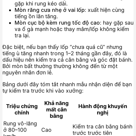
gặp khi rung kéo dài.
Mòn răng cưa nhẹ ở vai lốp
: xuất hiện cùng
tiếng ồn lăn tăng.
Mòn cục bộ kèm rung tốc độ cao
: hay gặp sau
va ổ gà mạnh hoặc thay mâm/lốp không kiểm
tra lại.
Đặc biệt, nếu bạn thấy lốp “chưa quá cũ” nhưng
tiếng ù tăng nhanh trong 1–2 tháng gần đây, đó là
dấu hiệu nên kiểm tra cả cân bằng và góc đặt bánh.
Bởi mòn bất thường thường không đến từ một
nguyên nhân đơn lẻ.
Bảng dưới đây tóm tắt nhanh mẫu nhận diện để bạn
tự kiểm tra trước khi vào xưởng:
Khả năng
Triệu chứng
Hành động khuyến
mất cân
chính
nghị
bằng
Rung vô-lăng
Kiểm tra cân bằng bánh
ở 80–100
Cao
trước trước tiên