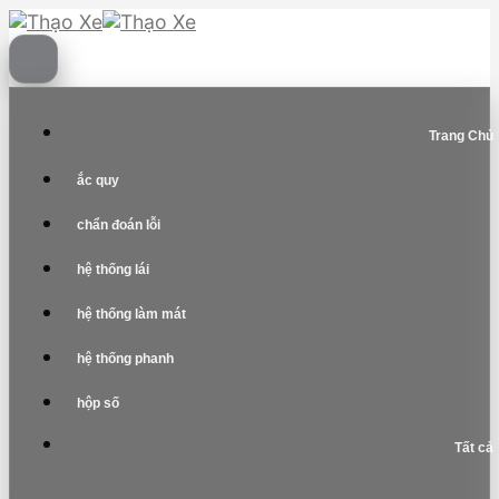
Skip
to
content
Trang Chủ
ắc quy
chẩn đoán lỗi
hệ thống lái
hệ thống làm mát
hệ thống phanh
hộp số
Tất cả