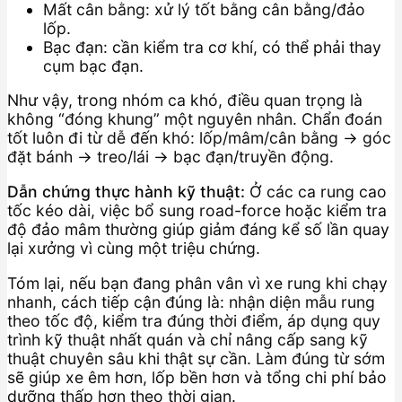
Mất cân bằng: xử lý tốt bằng cân bằng/đảo
lốp.
Bạc đạn: cần kiểm tra cơ khí, có thể phải thay
cụm bạc đạn.
Như vậy, trong nhóm ca khó, điều quan trọng là
không “đóng khung” một nguyên nhân. Chẩn đoán
tốt luôn đi từ dễ đến khó: lốp/mâm/cân bằng → góc
đặt bánh → treo/lái → bạc đạn/truyền động.
Dẫn chứng thực hành kỹ thuật:
Ở các ca rung cao
tốc kéo dài, việc bổ sung road-force hoặc kiểm tra
độ đảo mâm thường giúp giảm đáng kể số lần quay
lại xưởng vì cùng một triệu chứng.
Tóm lại, nếu bạn đang phân vân vì xe rung khi chạy
nhanh, cách tiếp cận đúng là: nhận diện mẫu rung
theo tốc độ, kiểm tra đúng thời điểm, áp dụng quy
trình kỹ thuật nhất quán và chỉ nâng cấp sang kỹ
thuật chuyên sâu khi thật sự cần. Làm đúng từ sớm
sẽ giúp xe êm hơn, lốp bền hơn và tổng chi phí bảo
dưỡng thấp hơn theo thời gian.