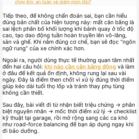
chạy êm, an toàn và giảm mòn lốp?
Tiếp theo, để không chẩn đoán sai, bạn cần hiểu
đúng bản chất của hiện tượng này: mất cân bằng là
sai lệch phân bố khối lượng khi bánh quay ở tốc độ
cao, tạo dao động tuần hoàn truyền lên vô-lăng,
sàn và ghế. Khi nắm đúng cơ chế, bạn sẽ đọc “ngôn
ngữ rung” của xe chính xác hơn.
Ngoài ra, người dùng thực tế thường quan tâm nhất
đến hai câu hỏi:
khi nào cần cân bằng động
và làm
ở đâu để kết quả ổn định, không rung lại sau vài
ngày. Đây là điểm then chốt vì xử lý đúng thời điểm
giúp kéo dài tuổi thọ lốp và tránh thay phụ tùng
không cần thiết.
Sau đây, bài viết đi từ nhận biết triệu chứng → phân
biệt nguyên nhân → mốc thời điểm xử lý → checklist
kỹ thuật tại garage, rồi mở rộng sang các ca khó
như road-force balancing để bạn áp dụng ngay khi
đi bảo dưỡng.