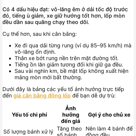
Có 4 dấu hiệu đạt: vô-lăng êm ở dải tốc độ trước
đó, tiếng ù giảm, xe giữ hướng tốt hơn, lốp mòn
đều dần sau quãng chạy theo dõi.
Cụ thể hơn, sau khi cân bằng:
Xe đi qua dải từng rung (ví dụ 85–95 km/h) mà
vô-lăng ổn định.
Thân xe bớt rung nền trên mặt đường tốt.
Tiếng ồn lăn giảm tương đối khi giữ ga đều.
Sau vài nghìn km, bề mặt lốp không xuất hiện
mảng mòn mới bất thường.
Dưới đây là bảng các yếu tố ảnh hưởng trực tiếp
đến
giá cân bằng động lốp
để bạn dễ dự trù:
Ảnh
Yếu tố chi phí
hưởng
Gợi ý cho chủ xe
đến giá
Tăng theo
Nên làm 4 bánh để
Số lượng bánh xử lý
số bánh
đồng đều