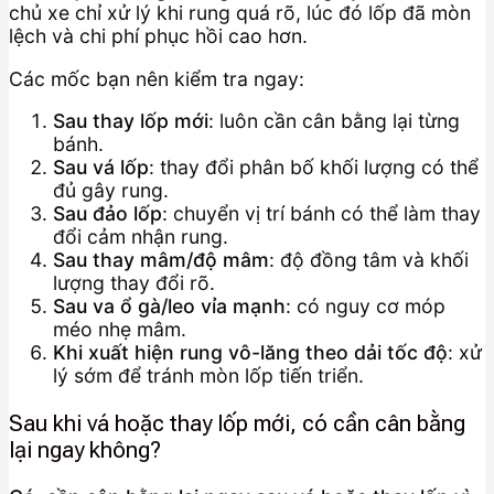
chủ xe chỉ xử lý khi rung quá rõ, lúc đó lốp đã mòn
lệch và chi phí phục hồi cao hơn.
Các mốc bạn nên kiểm tra ngay:
Sau thay lốp mới
: luôn cần cân bằng lại từng
bánh.
Sau vá lốp
: thay đổi phân bố khối lượng có thể
đủ gây rung.
Sau đảo lốp
: chuyển vị trí bánh có thể làm thay
đổi cảm nhận rung.
Sau thay mâm/độ mâm
: độ đồng tâm và khối
lượng thay đổi rõ.
Sau va ổ gà/leo vỉa mạnh
: có nguy cơ móp
méo nhẹ mâm.
Khi xuất hiện rung vô-lăng theo dải tốc độ
: xử
lý sớm để tránh mòn lốp tiến triển.
Sau khi vá hoặc thay lốp mới, có cần cân bằng
lại ngay không?