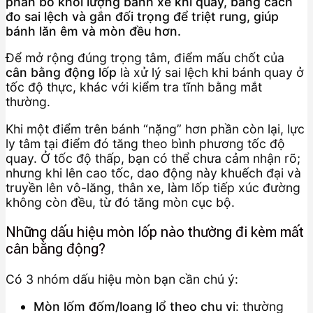
phân bố khối lượng bánh xe khi quay, bằng cách
đo sai lệch và gắn đối trọng để triệt rung, giúp
bánh lăn êm và mòn đều hơn.
Để mở rộng đúng trọng tâm, điểm mấu chốt của
cân bằng động lốp
là xử lý sai lệch khi bánh quay ở
tốc độ thực, khác với kiểm tra tĩnh bằng mắt
thường.
Khi một điểm trên bánh “nặng” hơn phần còn lại, lực
ly tâm tại điểm đó tăng theo bình phương tốc độ
quay. Ở tốc độ thấp, bạn có thể chưa cảm nhận rõ;
nhưng khi lên cao tốc, dao động này khuếch đại và
truyền lên vô-lăng, thân xe, làm lốp tiếp xúc đường
không còn đều, từ đó tăng mòn cục bộ.
Những dấu hiệu mòn lốp nào thường đi kèm mất
cân bằng động?
Có 3 nhóm dấu hiệu mòn bạn cần chú ý:
Mòn lốm đốm/loang lổ theo chu vi
: thường