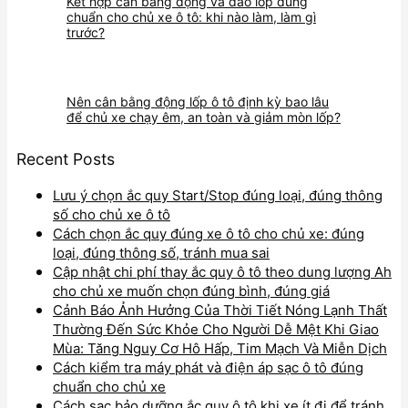
Kết hợp cân bằng động và đảo lốp đúng
chuẩn cho chủ xe ô tô: khi nào làm, làm gì
trước?
Nên cân bằng động lốp ô tô định kỳ bao lâu
để chủ xe chạy êm, an toàn và giảm mòn lốp?
Recent Posts
Lưu ý chọn ắc quy Start/Stop đúng loại, đúng thông
số cho chủ xe ô tô
Cách chọn ắc quy đúng xe ô tô cho chủ xe: đúng
loại, đúng thông số, tránh mua sai
Cập nhật chi phí thay ắc quy ô tô theo dung lượng Ah
cho chủ xe muốn chọn đúng bình, đúng giá
Cảnh Báo Ảnh Hưởng Của Thời Tiết Nóng Lạnh Thất
Thường Đến Sức Khỏe Cho Người Dễ Mệt Khi Giao
Mùa: Tăng Nguy Cơ Hô Hấp, Tim Mạch Và Miễn Dịch
Cách kiểm tra máy phát và điện áp sạc ô tô đúng
chuẩn cho chủ xe
Cách sạc bảo dưỡng ắc quy ô tô khi xe ít đi để tránh