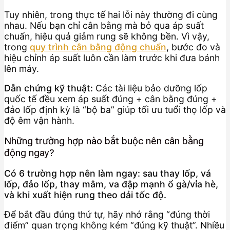
Tuy nhiên, trong thực tế hai lỗi này thường đi cùng
nhau. Nếu bạn chỉ cân bằng mà bỏ qua áp suất
chuẩn, hiệu quả giảm rung sẽ không bền. Vì vậy,
trong
quy trình cân bằng động chuẩn
, bước đo và
hiệu chỉnh áp suất luôn cần làm trước khi đưa bánh
lên máy.
Dẫn chứng kỹ thuật:
Các tài liệu bảo dưỡng lốp
quốc tế đều xem áp suất đúng + cân bằng đúng +
đảo lốp định kỳ là “bộ ba” giúp tối ưu tuổi thọ lốp và
độ êm vận hành.
Những trường hợp nào bắt buộc nên cân bằng
động ngay?
Có 6 trường hợp nên làm ngay: sau thay lốp, vá
lốp, đảo lốp, thay mâm, va đập mạnh ổ gà/vỉa hè,
và khi xuất hiện rung theo dải tốc độ.
Để bắt đầu đúng thứ tự, hãy nhớ rằng “đúng thời
điểm” quan trọng không kém “đúng kỹ thuật”. Nhiều