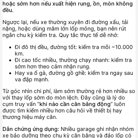
hoặc sớm hơn nếu xuất hiện rung, ồn, mòn không
đều.
Ngược lại, nếu xe thường xuyên đi đường xấu, tải
nặng, hoặc dùng mâm lớn lốp mỏng, bạn nên rút
ngắn chu kỳ kiểm tra. Quy tắc thực tế dễ nhớ:
Đi đô thị đều, đường tốt: kiểm tra mỗi ~10.000
km.
Đi cao tốc nhiều, thường chạy nhanh: kiểm tra
sớm hơn theo cảm nhận rung.
Hay va ổ gà, đường gồ ghề: kiểm tra ngay sau
va đập mạnh.
Từ góc nhìn chi phí, làm sớm thường rẻ hơn nhiều so
với thay lốp sớm do mòn lệch. Đây cũng là lý do
cụm truy vấn “
khi nào cần cân bằng động
” luôn
được tìm kiếm nhiều hơn câu hỏi về thiết bị hay
thương hiệu máy cân.
Dẫn chứng ứng dụng:
Nhiều garage ghi nhận nhóm
xe bảo dưỡng theo chu kỳ cân bằng và đảo lốp có