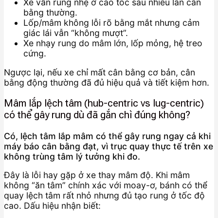
Xe vẫn rung nhẹ ở cao tốc sau nhiều lần cân
bằng thường.
Lốp/mâm không lỗi rõ bằng mắt nhưng cảm
giác lái vẫn “không mượt”.
Xe nhạy rung do mâm lớn, lốp mỏng, hệ treo
cứng.
Ngược lại, nếu xe chỉ mất cân bằng cơ bản, cân
bằng động thường đã đủ hiệu quả và tiết kiệm hơn.
Mâm lắp lệch tâm (hub-centric vs lug-centric)
có thể gây rung dù đã gắn chì đúng không?
Có, lệch tâm lắp mâm có thể gây rung ngay cả khi
máy báo cân bằng đạt, vì trục quay thực tế trên xe
không trùng tâm lý tưởng khi đo.
Đây là lỗi hay gặp ở xe thay mâm độ. Khi mâm
không “ăn tâm” chính xác với moay-ơ, bánh có thể
quay lệch tâm rất nhỏ nhưng đủ tạo rung ở tốc độ
cao. Dấu hiệu nhận biết: