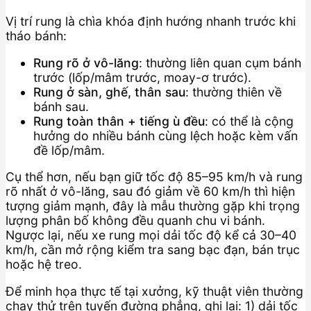
Vị trí rung là chìa khóa định hướng nhanh trước khi
tháo bánh:
Rung rõ ở vô-lăng
: thường liên quan cụm bánh
trước (lốp/mâm trước, moay-ơ trước).
Rung ở sàn, ghế, thân sau
: thường thiên về
bánh sau.
Rung toàn thân + tiếng ù đều
: có thể là cộng
hưởng do nhiều bánh cùng lệch hoặc kèm vấn
đề lốp/mâm.
Cụ thể hơn, nếu bạn giữ tốc độ 85–95 km/h và rung
rõ nhất ở vô-lăng, sau đó giảm về 60 km/h thì hiện
tượng giảm mạnh, đây là mẫu thường gặp khi trọng
lượng phân bố không đều quanh chu vi bánh.
Ngược lại, nếu xe rung mọi dải tốc độ kể cả 30–40
km/h, cần mở rộng kiểm tra sang bạc đạn, bán trục
hoặc hệ treo.
Để minh họa thực tế tại xưởng, kỹ thuật viên thường
chạy thử trên tuyến đường phẳng, ghi lại: 1) dải tốc