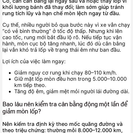
Có, cần cân bằng lại ngay sau vá hoặc thay lốp vì
khối lượng bánh đã thay đổi; làm sớm giúp tránh
rung tích lũy và hạn chế mòn lệch ngay từ đầu.
Cụ thể, nhiều người bỏ qua bước này vì xe vẫn chạy
“có vẻ bình thường” ở tốc độ thấp. Nhưng khi lên
cao tốc, rung mới bắt đầu lộ rõ. Nếu tiếp tục vận
hành, mòn cục bộ tăng nhanh, lúc đó dù cân bằng
lại vẫn khó trả lốp về trạng thái êm như ban đầu.
Lợi ích của việc làm ngay:
Giảm nguy cơ rung khi chạy 80–110 km/h.
Giữ mặt lốp mòn đều hơn trong 5.000–10.000
km tiếp theo.
Tăng độ êm, giảm mệt mỏi người lái đường dài.
Bao lâu nên kiểm tra cân bằng động một lần để
giảm mòn lốp?
Nên kiểm tra định kỳ theo mốc quãng đường và
theo triệu chứng: thường mỗi 8.000–12.000 km,