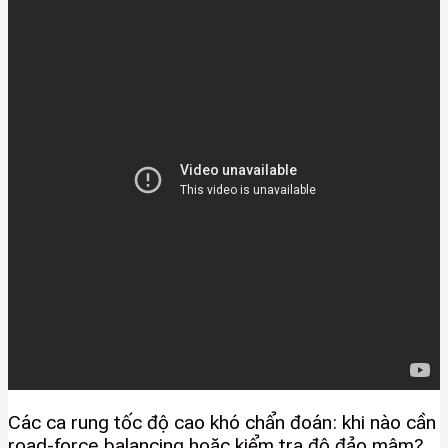
Các ca rung tốc độ cao khó chẩn đoán: khi nào cần
road-force balancing hoặc kiểm tra độ đảo mâm?