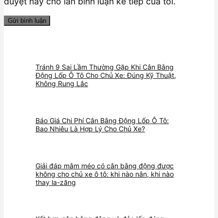
duyệt này cho lần bình luận kế tiếp của tôi.
Tránh 9 Sai Lầm Thường Gặp Khi Cân Bằng
Động Lốp Ô Tô Cho Chủ Xe: Đúng Kỹ Thuật,
Không Rung Lắc
Báo Giá Chi Phí Cân Bằng Động Lốp Ô Tô:
Bao Nhiêu Là Hợp Lý Cho Chủ Xe?
Giải đáp mâm méo có cân bằng động được
không cho chủ xe ô tô: khi nào nắn, khi nào
thay la-zăng