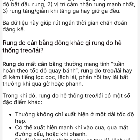
độ bắt đầu rung, 2) vị trí cảm nhận rung mạnh nhất,
3) rung tăng/giảm khi tăng ga hay giữ ga đều.
Ba dữ liệu này giúp rút ngắn thời gian chẩn đoán
đáng kể.
Rung do cân bằng động khác gì rung do hệ
thống treo/lái?
Rung do mất cân bằng
thường mang tính “tuần
hoàn theo tốc độ quay bánh”;
rung do treo/lái
hay
đi kèm tiếng lọc cọc, lệch lái, phản hồi tay lái bất
thường khi qua gờ hoặc phanh.
Trong khi đó, rung do hệ thống treo/lái có một số
đặc điểm khác:
Thường
không chỉ xuất hiện ở một dải tốc độ
hẹp
.
Có thể xuất hiện mạnh khi vào cua, qua mặt
đường xấu, hoặc khi phanh.