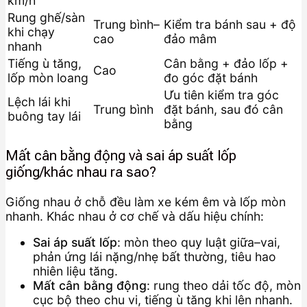
km/h
Rung ghế/sàn
Trung bình–
Kiểm tra bánh sau + độ
khi chạy
cao
đảo mâm
nhanh
Tiếng ù tăng,
Cân bằng + đảo lốp +
Cao
lốp mòn loang
đo góc đặt bánh
Ưu tiên kiểm tra góc
Lệch lái khi
Trung bình
đặt bánh, sau đó cân
buông tay lái
bằng
Mất cân bằng động và sai áp suất lốp
giống/khác nhau ra sao?
Giống nhau ở chỗ đều làm xe kém êm và lốp mòn
nhanh. Khác nhau ở cơ chế và dấu hiệu chính:
Sai áp suất lốp
: mòn theo quy luật giữa–vai,
phản ứng lái nặng/nhẹ bất thường, tiêu hao
nhiên liệu tăng.
Mất cân bằng động
: rung theo dải tốc độ, mòn
cục bộ theo chu vi, tiếng ù tăng khi lên nhanh.