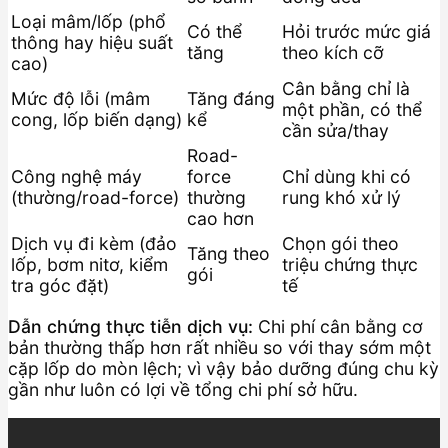
Loại mâm/lốp (phổ
Có thể
Hỏi trước mức giá
thông hay hiệu suất
tăng
theo kích cỡ
cao)
Cân bằng chỉ là
Mức độ lỗi (mâm
Tăng đáng
một phần, có thể
cong, lốp biến dạng)
kể
cần sửa/thay
Road-
Công nghệ máy
force
Chỉ dùng khi có
(thường/road-force)
thường
rung khó xử lý
cao hơn
Dịch vụ đi kèm (đảo
Chọn gói theo
Tăng theo
lốp, bơm nitơ, kiểm
triệu chứng thực
gói
tra góc đặt)
tế
Dẫn chứng thực tiễn dịch vụ:
Chi phí cân bằng cơ
bản thường thấp hơn rất nhiều so với thay sớm một
cặp lốp do mòn lệch; vì vậy bảo dưỡng đúng chu kỳ
gần như luôn có lợi về tổng chi phí sở hữu.