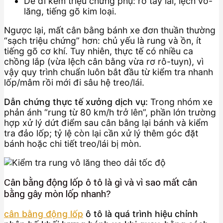
Dễ đi kèm triệu chứng phụ: rơ tay lái, lệch vô-
lăng, tiếng gõ kim loại.
Ngược lại, mất cân bằng bánh xe đơn thuần thường
“sạch triệu chứng” hơn: chủ yếu là rung và ồn, ít
tiếng gõ cơ khí. Tuy nhiên, thực tế có nhiều ca
chồng lắp (vừa lệch cân bằng vừa rơ rô-tuyn), vì
vậy quy trình chuẩn luôn bắt đầu từ kiểm tra nhanh
lốp/mâm rồi mới đi sâu hệ treo/lái.
Dẫn chứng thực tế xưởng dịch vụ:
Trong nhóm xe
phản ánh “rung từ 80 km/h trở lên”, phần lớn trường
hợp xử lý dứt điểm sau cân bằng lại bánh và kiểm
tra đảo lốp; tỷ lệ còn lại cần xử lý thêm góc đặt
bánh hoặc chi tiết treo/lái bị mòn.
Cân bằng động lốp ô tô là gì và vì sao mất cân
bằng gây mòn lốp nhanh?
cân bằng động lốp
ô tô là quá trình hiệu chỉnh