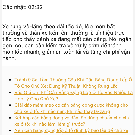
Cập nhật: 02:32
Xe rung vô-lăng theo dải tốc độ, lốp mòn bất
thường và thân xe kém êm thường là tín hiệu trực
tiếp cho thấy bánh xe đang mất cân bằng. Nói ngắn
gọn:
có
, bạn cần kiểm tra và xử lý sớm để tránh
mòn lốp nhanh, giảm an toàn lái và tăng chi phí vận
hành.
Tránh 9 Sai Lầm Thường Gặp Khi Cân Bằng Động Lốp Ô
Tô Cho Chủ Xe: Đúng Kỹ Thuật, Không Rung Lắc
Báo Giá Chi Phí Cân Bằng Động Lốp Ô Tô: Bao Nhiêu Là
Hợp Lý Cho Chủ Xe?
Giải đáp mâm méo có cân bằng động được không cho
chủ xe ô tô: khi nào nắn, khi nào thay la-zăng
Kết hợp cân bằng động và đảo lốp đúng chuẩn cho chủ
xe ô tô: khi nào làm, làm gì trước?
Nên cân bằng động lốp ô tô định kỳ bao lâu để chủ xe