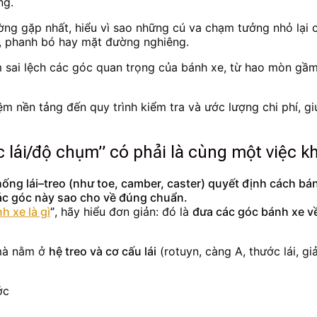
ng.
ường gặp nhất, hiểu vì sao những cú va chạm tưởng nhỏ lại c
, phanh bó hay mặt đường nghiêng.
sai lệch các góc quan trọng của bánh xe, từ hao mòn gầm t
m nền tảng đến quy trình kiểm tra và ước lượng chi phí, giú
c lái/độ chụm” có phải là cùng một việc 
ng lái–treo (như toe, camber, caster) quyết định cách bán
các góc này sao cho về đúng chuẩn.
h xe là gì
”
, hãy hiểu đơn giản: đó là
đưa các góc bánh xe v
 mà nằm ở
hệ treo và cơ cấu lái
(rotuyn, càng A, thước lái, 