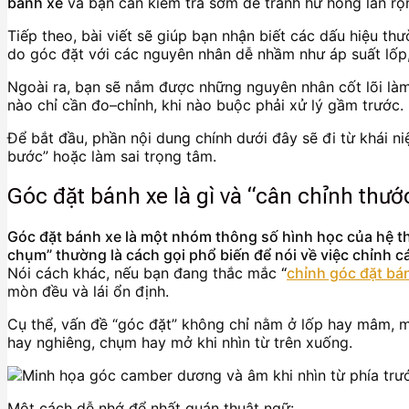
bánh xe
và bạn cần kiểm tra sớm để tránh hư hỏng lan rộ
Tiếp theo, bài viết sẽ giúp bạn nhận biết các dấu hiệu th
do góc đặt với các nguyên nhân dễ nhầm như áp suất lốp
Ngoài ra, bạn sẽ nắm được những nguyên nhân cốt lõi làm 
nào chỉ cần đo–chỉnh, khi nào buộc phải xử lý gầm trước.
Để bắt đầu, phần nội dung chính dưới đây sẽ đi từ khái niệ
bước” hoặc làm sai trọng tâm.
Góc đặt bánh xe là gì và “cân chỉnh thướ
Góc đặt bánh xe là một nhóm thông số hình học của hệ thố
chụm” thường là cách gọi phổ biến để nói về việc chỉnh 
Nói cách khác, nếu bạn đang thắc mắc
“
chỉnh góc đặt bán
mòn đều và lái ổn định.
Cụ thể, vấn đề “góc đặt” không chỉ nằm ở lốp hay mâm,
hay nghiêng, chụm hay mở khi nhìn từ trên xuống.
Một cách dễ nhớ để nhất quán thuật ngữ: