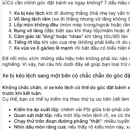
Xe bị kéo lệch
khi đi đường thẳng (thả nhẹ tay vẫn tr
Vô lăng lệch tâm
(xe đi thẳng nhưng vô lăng không ở 
Lốp mòn không đều
(mòn mép trong/ngoài hoặc răn
Rung vô lăng
(đặc biệt sau khi thay lốp/mâm hoặc đ
Cảm giác lái “lỏng” hoặc “nhao”
khi tăng tốc/đổi làn
Tiếng rít lốp
khi vào cua nhẹ (không phải kiểu rít do
Xe vừa va ổ gà/leo lề mạnh
rồi bắt đầu có biểu hiện 
Để nối móc xích: những dấu hiệu trên không phải lúc nào 
nghiêng. Vì vậy, hai câu hỏi dưới đây sẽ giúp bạn loại trừ
Xe bị kéo lệch sang một bên có chắc chắn do góc đ
Không chắc chắn, vì xe kéo lệch có thể do góc đặt bánh x
trước khi kết luận.
Cụ thể, bạn có thể tự kiểm tra theo thứ tự ưu tiên (dễ làm
Kiểm tra áp suất lốp
: chênh vài PSI giữa trái–phải c
Quan sát mặt lốp
: nếu một lốp mòn lệch rõ, xe có t
Chạy thử trên đoạn đường phẳng “thật”
: nhiều tuyế
Nhìn dấu mòn răng cưa
: nếu thấy rõ kiểu mòn này, x