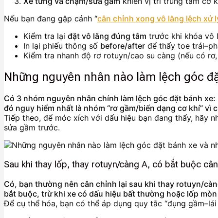
Xe từng va chạm/sửa gầm
khiến vị trí trung tâm cơ k
Nếu bạn đang gặp cảnh
“
cân chỉnh xong vô lăng lệch xử l
Kiểm tra lại
đặt vô lăng đúng tâm
trước khi khóa vô 
In lại phiếu thông số
before/after
để thấy toe trái–ph
Kiểm tra nhanh độ rơ rotuyn/cao su càng (nếu có rơ, 
Những nguyên nhân nào làm lệch góc đặ
Có 3 nhóm nguyên nhân chính làm lệch góc đặt bánh xe: (1
đó nguy hiểm nhất là nhóm “rơ gầm/biến dạng cơ khí” vì 
Tiếp theo, để móc xích với dấu hiệu bạn đang thấy, hãy 
sửa gầm trước.
Sau khi thay lốp, thay rotuyn/càng A, có bắt buộc cân
Có, bạn thường nên cân chỉnh lại sau khi thay rotuyn/càng 
bắt buộc, trừ khi xe có dấu hiệu bất thường hoặc lốp mòn
Để cụ thể hóa, bạn có thể áp dụng quy tắc “đụng gầm–lái l