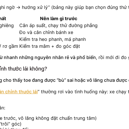
i ngờ → hướng xử lý” (bảng này giúp bạn chọn đúng thứ tự 
hất
Nên làm gì trước
ghiêng
Cân áp suất, chạy thử đường phẳng
Đo và cân chỉnh bánh xe
Kiểm tra heo phanh, má phanh
/ rơ gầm
Kiểm tra mâm + đo góc đặt
trừ nhanh những nguyên nhân rẻ và phổ biến
, rồi mới đi đo
ỉnh thước lái không?
ng cho thấy toe đang được “bù” sai hoặc vô lăng chưa được
ân chỉnh thước lái
” thường rơi vào tình huống này: xe chạy
ân:
e trước, vô lăng không đặt chuẩn trung tâm)
trôi” góc)