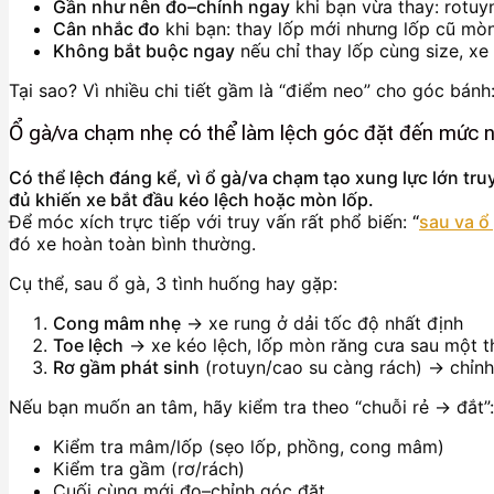
Gần như nên đo–chỉnh ngay
khi bạn vừa thay: rotuyn
Cân nhắc đo
khi bạn: thay lốp mới nhưng lốp cũ mòn
Không bắt buộc ngay
nếu chỉ thay lốp cùng size, x
Tại sao? Vì nhiều chi tiết gầm là “điểm neo” cho góc bánh:
Ổ gà/va chạm nhẹ có thể làm lệch góc đặt đến mức 
Có thể lệch đáng kể, vì ổ gà/va chạm tạo xung lực lớn tru
đủ khiến xe bắt đầu kéo lệch hoặc mòn lốp.
Để móc xích trực tiếp với truy vấn rất phổ biến:
“
sau va ổ
đó xe hoàn toàn bình thường.
Cụ thể, sau ổ gà, 3 tình huống hay gặp:
Cong mâm nhẹ
→ xe rung ở dải tốc độ nhất định
Toe lệch
→ xe kéo lệch, lốp mòn răng cưa sau một t
Rơ gầm phát sinh
(rotuyn/cao su càng rách) → chỉnh 
Nếu bạn muốn an tâm, hãy kiểm tra theo “chuỗi rẻ → đắt”:
Kiểm tra mâm/lốp (sẹo lốp, phồng, cong mâm)
Kiểm tra gầm (rơ/rách)
Cuối cùng mới đo–chỉnh góc đặt