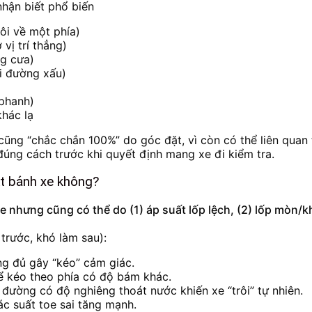
ôi về một phía)
vị trí thẳng)
g cưa)
i đường xấu)
 phanh)
khác lạ
cũng “chắc chắn 100%” do góc đặt, vì còn có thể liên quan
 đúng cách trước khi quyết định mang xe đi kiểm tra.
ặt bánh xe không?
e nhưng cũng có thể do (1) áp suất lốp lệch, (2) lốp mòn/
 trước, khó làm sau):
ũng đủ gây “kéo” cảm giác.
hể kéo theo phía có độ bám khác.
n đường có độ nghiêng thoát nước khiến xe “trôi” tự nhiên.
ác suất toe sai tăng mạnh.