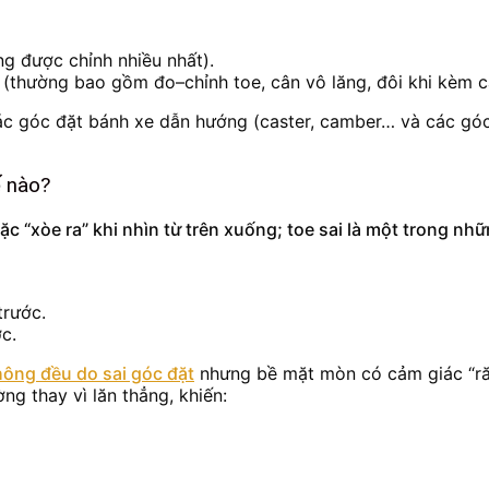
ng được chỉnh nhiều nhất).
 (thường bao gồm đo–chỉnh toe, cân vô lăng, đôi khi kèm c
ác góc đặt bánh xe dẫn hướng (caster, camber… và các góc l
ế nào?
 “xòe ra” khi nhìn từ trên xuống; toe sai là một trong n
trước.
c.
ông đều do sai góc đặt
nhưng bề mặt mòn có cảm giác “răn
ng thay vì lăn thẳng, khiến: