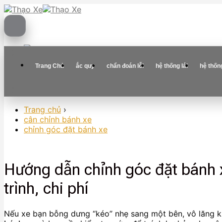
Skip
to
content
Trang Chủ
ắc quy
chẩn đoán lỗi
hệ thống lái
hệ thốn
Trang chủ
›
cân chỉnh bánh xe
chỉnh góc đặt bánh xe
Hướng dẫn chỉnh góc đặt bánh xe
trình, chi phí
Nếu xe bạn bỗng dưng “kéo” nhẹ sang một bên, vô lăng k