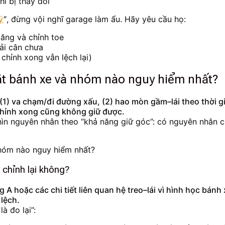
hí bị thay đổi
ý
”
, đừng vội nghĩ garage làm ẩu. Hãy yêu cầu họ:
lăng và chỉnh toe
ải cân chưa
chỉnh xong vẫn lệch lại)
t bánh xe và nhóm nào nguy hiểm nhất?
) va chạm/đi đường xấu, (2) hao mòn gầm–lái theo thời gian
chỉnh xong cũng không giữ được.
nhìn nguyên nhân theo “khả năng giữ góc”: có nguyên nhân 
 chỉnh lại không?
A hoặc các chi tiết liên quan hệ treo–lái vì hình học bánh 
 lệch.
à đo lại”: