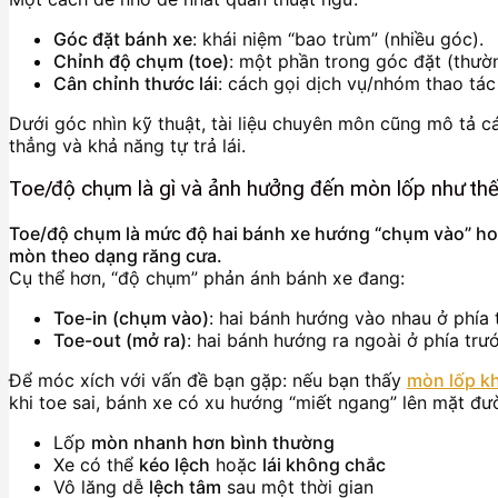
Góc đặt bánh xe
: khái niệm “bao trùm” (nhiều góc).
Chỉnh độ chụm (toe)
: một phần trong góc đặt (thườ
Cân chỉnh thước lái
: cách gọi dịch vụ/nhóm thao tác
Dưới góc nhìn kỹ thuật, tài liệu chuyên môn cũng mô tả c
thẳng và khả năng tự trả lái.
Toe/độ chụm là gì và ảnh hưởng đến mòn lốp như th
Toe/độ chụm là mức độ hai bánh xe hướng “chụm vào” hoặc
mòn theo dạng răng cưa.
Cụ thể hơn, “độ chụm” phản ánh bánh xe đang:
Toe-in (chụm vào)
: hai bánh hướng vào nhau ở phía 
Toe-out (mở ra)
: hai bánh hướng ra ngoài ở phía trướ
Để móc xích với vấn đề bạn gặp: nếu bạn thấy
mòn lốp kh
khi toe sai, bánh xe có xu hướng “miết ngang” lên mặt đườ
Lốp
mòn nhanh hơn bình thường
Xe có thể
kéo lệch
hoặc
lái không chắc
Vô lăng dễ
lệch tâm
sau một thời gian