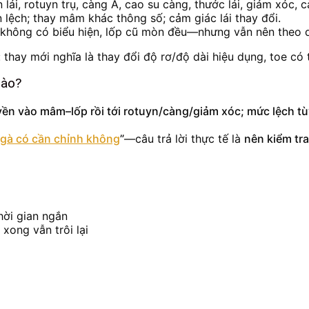
 lái, rotuyn trụ, càng A, cao su càng, thước lái, giảm xóc, 
 lệch; thay mâm khác thông số; cảm giác lái thay đổi.
e không có biểu hiện, lốp cũ mòn đều—nhưng vẫn nên theo d
 thay mới nghĩa là thay đổi độ rơ/độ dài hiệu dụng, toe có 
nào?
yền vào mâm–lốp rồi tới rotuyn/càng/giảm xóc; mức lệch tùy
 gà có cần chỉnh không
”
—câu trả lời thực tế là
nên kiểm tra
hời gian ngắn
xong vẫn trôi lại