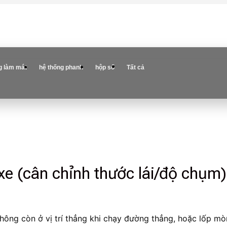
g làm mát
hệ thống phanh
hộp số
Tất cả
 (cân chỉnh thước lái/độ chụm) c
hông còn ở vị trí thẳng khi chạy đường thẳng, hoặc lốp m