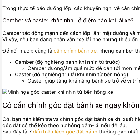
Trong thực tế bảo dưỡng lốp, các khuyến nghị về cân chỉ
Camber và caster khác nhau ở điểm nào khi lái xe?
Camber tác động mạnh đến cách lốp “ăn” mặt đường và mòn
Vì vậy, nếu bạn đang phân vân “xe lái nhẹ nhưng thiếu ổn
Để nối mạch: cùng là
cân chỉnh bánh xe
, nhưng
camber
th
Camber (độ nghiêng bánh khi nhìn từ trước)
Camber dương/âm quá mức dễ dẫn tới mòn
mé
Caster (độ nghiêng trụ lái khi nhìn từ bên hông)
Caster giúp tăng khả năng bánh xe
trở về vị tr
Có cần chỉnh góc đặt bánh xe ngay khôn
Có, bạn nên kiểm tra và chỉnh góc đặt bánh xe khi xuất hiệ
góc đặt có thể kéo theo hư hỏng gầm–lái nếu để lâu.
Sau đây là
7
dấu hiệu lệch góc đặt bánh
thường gặp nhất,