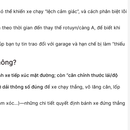
ó thể khiến xe chạy “lệch cảm giác”, và cách phân biệt lỗi
heo thời gian đến thay thế rotuyn/càng A, để biết khi
p bạn tự tin trao đổi với garage và hạn chế bị làm “thiếu
không?
h xe tiếp xúc mặt đường; còn “cân chỉnh thước lái/độ
ề dải thông số đúng
để xe chạy thẳng, vô lăng cân, lốp
giảm xóc…)—những chi tiết quyết định bánh xe đứng thẳng