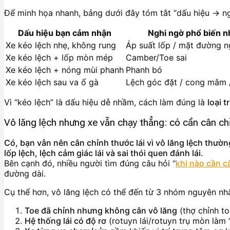
Để minh họa nhanh, bảng dưới đây tóm tắt “dấu hiệu → ngh
Dấu hiệu bạn cảm nhận
Nghi ngờ phổ biến n
Xe kéo lệch nhẹ, không rung
Áp suất lốp / mặt đường n
Xe kéo lệch + lốp mòn mép
Camber/Toe sai
Xe kéo lệch + nóng mùi phanh
Phanh bó
Xe kéo lệch sau va ổ gà
Lệch góc đặt / cong mâm 
Vì “kéo lệch” là dấu hiệu dễ nhầm, cách làm đúng là
loại 
Vô lăng lệch nhưng xe vẫn chạy thẳng: có cần cân ch
Có, bạn vẫn nên cân chỉnh thước lái vì vô lăng lệch thườ
lốp lệch, lệch cảm giác lái và sai thói quen đánh lái.
Bên cạnh đó, nhiều người tìm đúng câu hỏi “
khi nào cần c
đường dài.
Cụ thể hơn, vô lăng lệch có thể đến từ 3 nhóm nguyên nh
Toe đã chỉnh nhưng không cân vô lăng
(thợ chỉnh to
Hệ thống lái có độ rơ
(rotuyn lái/rotuyn trụ mòn làm “