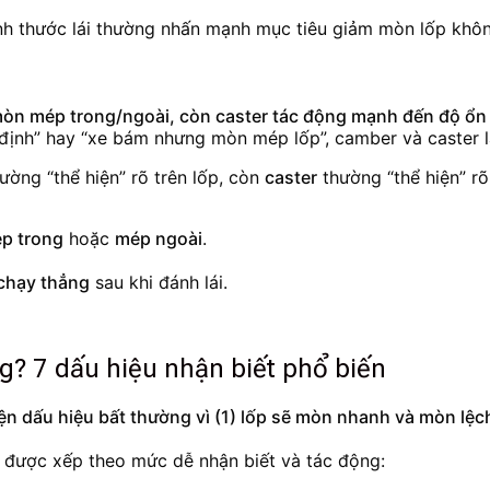
nh thước lái thường nhấn mạnh mục tiêu giảm mòn lốp khôn
 mép trong/ngoài, còn caster tác động mạnh đến độ ổn địn
 định” hay “xe bám nhưng mòn mép lốp”, camber và caster là
ường “thể hiện” rõ trên lốp, còn
caster
thường “thể hiện” rõ
p trong
hoặc
mép ngoài
.
í chạy thẳng
sau khi đánh lái.
g? 7 dấu hiệu nhận biết phổ biến
n dấu hiệu bất thường vì (1) lốp sẽ mòn nhanh và mòn lệch, 
 được xếp theo mức dễ nhận biết và tác động: