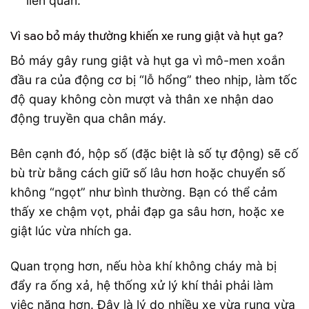
liên quan.
Vì sao bỏ máy thường khiến xe rung giật và hụt ga?
Bỏ máy gây rung giật và hụt ga vì mô-men xoắn
đầu ra của động cơ bị “lỗ hổng” theo nhịp, làm tốc
độ quay không còn mượt và thân xe nhận dao
động truyền qua chân máy.
Bên cạnh đó, hộp số (đặc biệt là số tự động) sẽ cố
bù trừ bằng cách giữ số lâu hơn hoặc chuyển số
không “ngọt” như bình thường. Bạn có thể cảm
thấy xe chậm vọt, phải đạp ga sâu hơn, hoặc xe
giật lúc vừa nhích ga.
Quan trọng hơn, nếu hòa khí không cháy mà bị
đẩy ra ống xả, hệ thống xử lý khí thải phải làm
việc nặng hơn. Đây là lý do nhiều xe vừa rung vừa