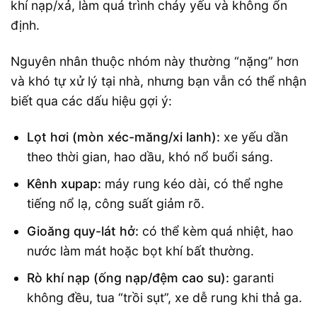
khí nạp/xả, làm quá trình cháy yếu và không ổn
định.
Nguyên nhân thuộc nhóm này thường “nặng” hơn
và khó tự xử lý tại nhà, nhưng bạn vẫn có thể nhận
biết qua các dấu hiệu gợi ý:
Lọt hơi (mòn xéc-măng/xi lanh):
xe yếu dần
theo thời gian, hao dầu, khó nổ buổi sáng.
Kênh xupap:
máy rung kéo dài, có thể nghe
tiếng nổ lạ, công suất giảm rõ.
Gioăng quy-lát hở:
có thể kèm quá nhiệt, hao
nước làm mát hoặc bọt khí bất thường.
Rò khí nạp (ống nạp/đệm cao su):
garanti
không đều, tua “trồi sụt”, xe dễ rung khi thả ga.