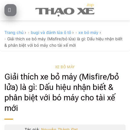
Skip
to
content
Trang chủ
›
bugi và đánh lửa ô tô
›
xe bỏ máy
›
Giải thích xe bỏ máy (Misfire/bỏ lửa) là gì: Dấu hiệu nhận biết
& phân biệt với bó máy cho tài xế mới
XE BỎ MÁY
Giải thích xe bỏ máy (Misfire/bỏ
lửa) là gì: Dấu hiệu nhận biết &
phân biệt với bó máy cho tài xế
mới
Tác giả:
Nguyễn Thành Đạt