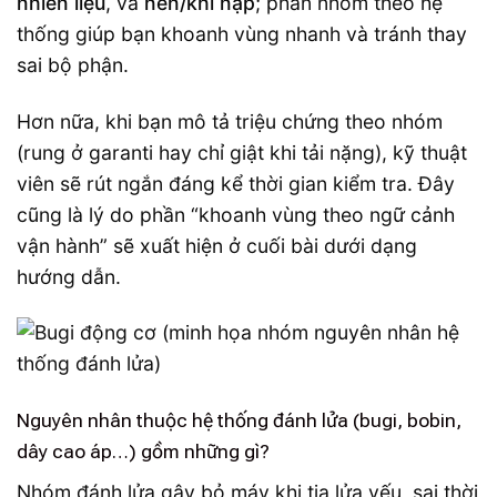
nhiên liệu
, và
nén/khí nạp
; phân nhóm theo hệ
thống giúp bạn khoanh vùng nhanh và tránh thay
sai bộ phận.
Hơn nữa, khi bạn mô tả triệu chứng theo nhóm
(rung ở garanti hay chỉ giật khi tải nặng), kỹ thuật
viên sẽ rút ngắn đáng kể thời gian kiểm tra. Đây
cũng là lý do phần “khoanh vùng theo ngữ cảnh
vận hành” sẽ xuất hiện ở cuối bài dưới dạng
hướng dẫn.
Nguyên nhân thuộc hệ thống đánh lửa (bugi, bobin,
dây cao áp…) gồm những gì?
Nhóm đánh lửa gây bỏ máy khi tia lửa yếu, sai thời