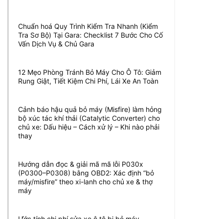
Chuẩn hoá Quy Trình Kiểm Tra Nhanh (Kiểm
Tra Sơ Bộ) Tại Gara: Checklist 7 Bước Cho Cố
Vấn Dịch Vụ & Chủ Gara
12 Mẹo Phòng Tránh Bỏ Máy Cho Ô Tô: Giảm
Rung Giật, Tiết Kiệm Chi Phí, Lái Xe An Toàn
Cảnh báo hậu quả bỏ máy (Misfire) làm hỏng
bộ xúc tác khí thải (Catalytic Converter) cho
chủ xe: Dấu hiệu – Cách xử lý – Khi nào phải
thay
Hướng dẫn đọc & giải mã mã lỗi P030x
(P0300–P0308) bằng OBD2: Xác định “bỏ
máy/misfire” theo xi-lanh cho chủ xe & thợ
máy
Ước tính chi phí sửa xe ô tô bị bỏ máy