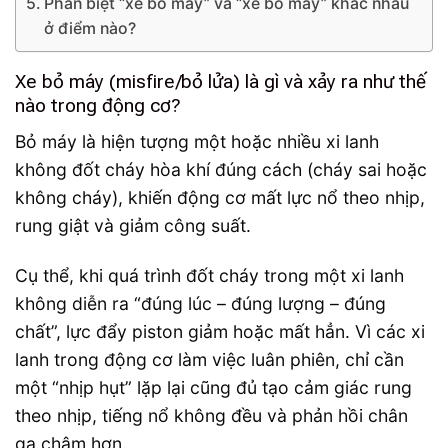
Phân biệt “xe bỏ máy” và “xe bó máy” khác nhau
ở điểm nào?
Xe bỏ máy (misfire/bỏ lửa) là gì và xảy ra như thế
nào trong động cơ?
Bỏ máy là hiện tượng một hoặc nhiều xi lanh
không đốt cháy hòa khí đúng cách (cháy sai hoặc
không cháy), khiến động cơ mất lực nổ theo nhịp,
rung giật và giảm công suất.
Cụ thể, khi quá trình đốt cháy trong một xi lanh
không diễn ra “đúng lúc – đúng lượng – đúng
chất”, lực đẩy piston giảm hoặc mất hẳn. Vì các xi
lanh trong động cơ làm việc luân phiên, chỉ cần
một “nhịp hụt” lặp lại cũng đủ tạo cảm giác rung
theo nhịp, tiếng nổ không đều và phản hồi chân
ga chậm hơn.