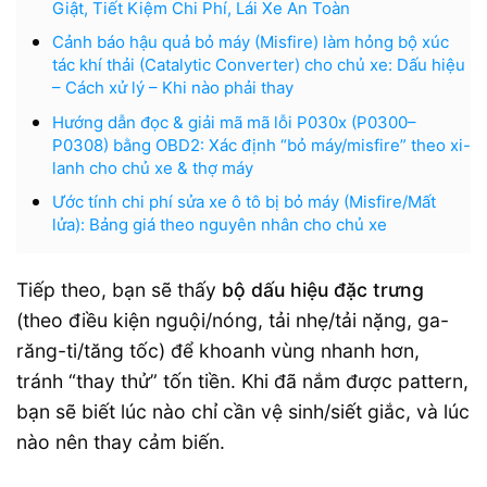
Giật, Tiết Kiệm Chi Phí, Lái Xe An Toàn
Cảnh báo hậu quả bỏ máy (Misfire) làm hỏng bộ xúc
tác khí thải (Catalytic Converter) cho chủ xe: Dấu hiệu
– Cách xử lý – Khi nào phải thay
Hướng dẫn đọc & giải mã mã lỗi P030x (P0300–
P0308) bằng OBD2: Xác định “bỏ máy/misfire” theo xi-
lanh cho chủ xe & thợ máy
Ước tính chi phí sửa xe ô tô bị bỏ máy (Misfire/Mất
lửa): Bảng giá theo nguyên nhân cho chủ xe
Tiếp theo, bạn sẽ thấy
bộ dấu hiệu đặc trưng
(theo điều kiện nguội/nóng, tải nhẹ/tải nặng, ga-
răng-ti/tăng tốc) để khoanh vùng nhanh hơn,
tránh “thay thử” tốn tiền. Khi đã nắm được pattern,
bạn sẽ biết lúc nào chỉ cần vệ sinh/siết giắc, và lúc
nào nên thay cảm biến.