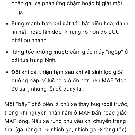
chân ga, xe phản ứng chậm hoặc bị giật một
nhịp.
Rung mạnh hơn khi bật tải
: bật điều hòa, đánh
lái hết, hoặc lên dốc → rung rõ hơn do ECU
phải bù nhanh.
Tăng tốc không mượt
: cảm giác máy “ngộp” ở
dải tua trung bình.
Đôi khi cải thiện tạm sau khi vệ sinh lọc gió/
đường nạp
: vì luồng gió ổn hơn nên MAF “đọc
đỡ sai”, nhưng lỗi dễ quay lại.
Một “bẫy” phổ biến là chủ xe thay bugi/coil trước,
trong khi nguyên nhân nằm ở MAF bẩn hoặc giắc
MAF lỏng. Nếu xe rung chủ yếu khi chuyển trạng
thái (ga-răng-ti → nhích ga, nhích ga → tăng tốc),