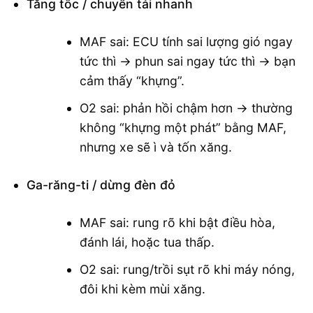
Tăng tốc / chuyển tải nhanh
MAF sai: ECU tính sai lượng gió ngay
tức thì → phun sai ngay tức thì → bạn
cảm thấy “khựng”.
O2 sai: phản hồi chậm hơn → thường
không “khựng một phát” bằng MAF,
nhưng xe sẽ ì và tốn xăng.
Ga-răng-ti / dừng đèn đỏ
MAF sai: rung rõ khi bật điều hòa,
đánh lái, hoặc tua thấp.
O2 sai: rung/trồi sụt rõ khi máy nóng,
đôi khi kèm mùi xăng.