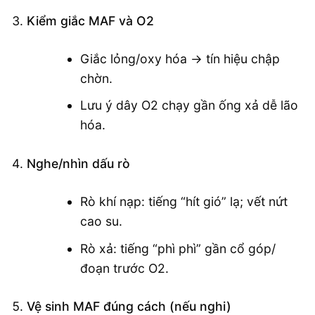
Kiểm giắc MAF và O2
Giắc lỏng/oxy hóa → tín hiệu chập
chờn.
Lưu ý dây O2 chạy gần ống xả dễ lão
hóa.
Nghe/nhìn dấu rò
Rò khí nạp: tiếng “hít gió” lạ; vết nứt
cao su.
Rò xả: tiếng “phì phì” gần cổ góp/
đoạn trước O2.
Vệ sinh MAF đúng cách (nếu nghi)