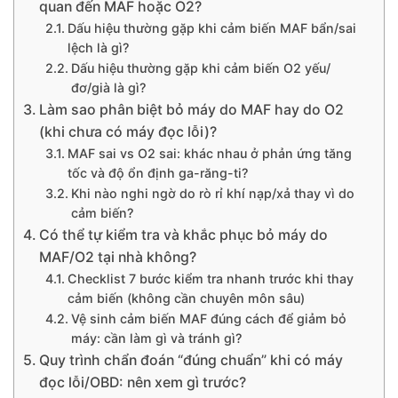
quan đến MAF hoặc O2?
Dấu hiệu thường gặp khi cảm biến MAF bẩn/sai
lệch là gì?
Dấu hiệu thường gặp khi cảm biến O2 yếu/
đơ/già là gì?
Làm sao phân biệt bỏ máy do MAF hay do O2
(khi chưa có máy đọc lỗi)?
MAF sai vs O2 sai: khác nhau ở phản ứng tăng
tốc và độ ổn định ga-răng-ti?
Khi nào nghi ngờ do rò rỉ khí nạp/xả thay vì do
cảm biến?
Có thể tự kiểm tra và khắc phục bỏ máy do
MAF/O2 tại nhà không?
Checklist 7 bước kiểm tra nhanh trước khi thay
cảm biến (không cần chuyên môn sâu)
Vệ sinh cảm biến MAF đúng cách để giảm bỏ
máy: cần làm gì và tránh gì?
Quy trình chẩn đoán “đúng chuẩn” khi có máy
đọc lỗi/OBD: nên xem gì trước?