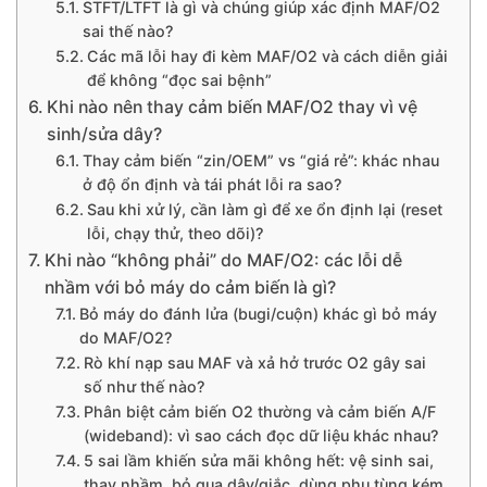
STFT/LTFT là gì và chúng giúp xác định MAF/O2
sai thế nào?
Các mã lỗi hay đi kèm MAF/O2 và cách diễn giải
để không “đọc sai bệnh”
Khi nào nên thay cảm biến MAF/O2 thay vì vệ
sinh/sửa dây?
Thay cảm biến “zin/OEM” vs “giá rẻ”: khác nhau
ở độ ổn định và tái phát lỗi ra sao?
Sau khi xử lý, cần làm gì để xe ổn định lại (reset
lỗi, chạy thử, theo dõi)?
Khi nào “không phải” do MAF/O2: các lỗi dễ
nhầm với bỏ máy do cảm biến là gì?
Bỏ máy do đánh lửa (bugi/cuộn) khác gì bỏ máy
do MAF/O2?
Rò khí nạp sau MAF và xả hở trước O2 gây sai
số như thế nào?
Phân biệt cảm biến O2 thường và cảm biến A/F
(wideband): vì sao cách đọc dữ liệu khác nhau?
5 sai lầm khiến sửa mãi không hết: vệ sinh sai,
thay nhầm, bỏ qua dây/giắc, dùng phụ tùng kém,