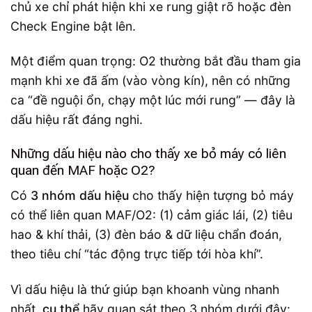
chủ xe chỉ phát hiện khi xe rung giật rõ hoặc đèn
Check Engine bật lên.
Một điểm quan trọng: O2 thường bắt đầu tham gia
mạnh khi xe đã ấm (vào vòng kín), nên có những
ca “đề nguội ổn, chạy một lúc mới rung” — đây là
dấu hiệu rất đáng nghi.
Những dấu hiệu nào cho thấy xe bỏ máy có liên
quan đến MAF hoặc O2?
Có
3 nhóm dấu hiệu
cho thấy hiện tượng bỏ máy
có thể liên quan MAF/O2: (1) cảm giác lái, (2) tiêu
hao & khí thải, (3) đèn báo & dữ liệu chẩn đoán,
theo tiêu chí “tác động trực tiếp tới hòa khí”.
Vì dấu hiệu là thứ giúp bạn khoanh vùng nhanh
nhất,
cụ thể
hãy quan sát theo 3 nhóm dưới đây: