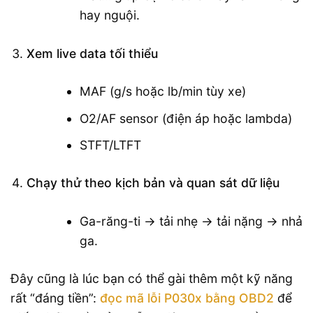
hay nguội.
Xem live data tối thiểu
MAF (g/s hoặc lb/min tùy xe)
O2/AF sensor (điện áp hoặc lambda)
STFT/LTFT
Chạy thử theo kịch bản và quan sát dữ liệu
Ga-răng-ti → tải nhẹ → tải nặng → nhả
ga.
Đây cũng là lúc bạn có thể gài thêm một kỹ năng
rất “đáng tiền”:
đọc mã lỗi P030x bằng OBD2
để