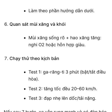
Làm theo phần hướng dẫn dưới.
Quan sát mùi xăng và khói
Mùi xăng sống rõ + hao xăng tăng:
nghi O2 hoặc hỗn hợp giàu.
Chạy thử theo kịch bản
Test 1: ga-răng-ti 3 phút (bật/tắt điều
hòa).
Test 2: tăng tốc đều 20–60 km/h.
Test 3: đạp nhẹ lên dốc/tải nặng.
Nếu sau 7 bước, xe vẫn rung mạnh và có đèn báo,