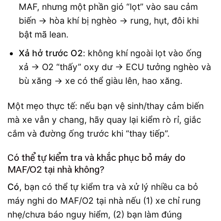
MAF, nhưng một phần gió “lọt” vào sau cảm
biến → hòa khí bị nghèo → rung, hụt, đôi khi
bật mã lean.
Xả hở trước O2
: không khí ngoài lọt vào ống
xả → O2 “thấy” oxy dư → ECU tưởng nghèo và
bù xăng → xe có thể giàu lên, hao xăng.
Một mẹo thực tế: nếu bạn vệ sinh/thay cảm biến
mà xe vẫn y chang, hãy quay lại kiểm rò rỉ, giắc
cắm và đường ống trước khi “thay tiếp”.
Có thể tự kiểm tra và khắc phục bỏ máy do
MAF/O2 tại nhà không?
Có
, bạn có thể tự kiểm tra và xử lý nhiều ca bỏ
máy nghi do MAF/O2 tại nhà nếu (1) xe chỉ rung
nhẹ/chưa báo nguy hiểm, (2) bạn làm đúng