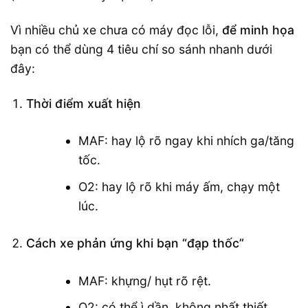
Vì nhiều chủ xe chưa có máy đọc lỗi,
để minh họa
bạn có thể dùng 4 tiêu chí so sánh nhanh dưới
đây:
Thời điểm xuất hiện
MAF: hay lộ rõ ngay khi nhích ga/tăng
tốc.
O2: hay lộ rõ khi máy ấm, chạy một
lúc.
Cách xe phản ứng khi bạn “đạp thốc”
MAF: khựng/ hụt rõ rệt.
O2: có thể ì dần, không nhất thiết