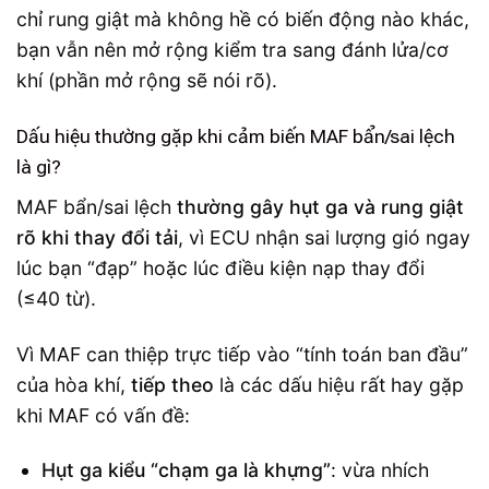
chỉ rung giật mà không hề có biến động nào khác,
bạn vẫn nên mở rộng kiểm tra sang đánh lửa/cơ
khí (phần mở rộng sẽ nói rõ).
Dấu hiệu thường gặp khi cảm biến MAF bẩn/sai lệch
là gì?
MAF bẩn/sai lệch
thường gây hụt ga và rung giật
rõ khi thay đổi tải
, vì ECU nhận sai lượng gió ngay
lúc bạn “đạp” hoặc lúc điều kiện nạp thay đổi
(≤40 từ).
Vì MAF can thiệp trực tiếp vào “tính toán ban đầu”
của hòa khí,
tiếp theo
là các dấu hiệu rất hay gặp
khi MAF có vấn đề:
Hụt ga kiểu “chạm ga là khựng”
: vừa nhích