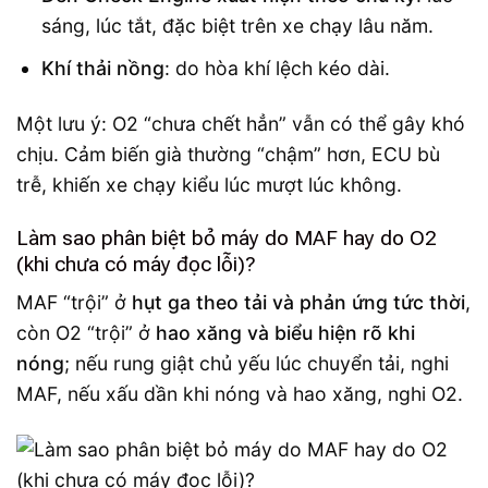
sáng, lúc tắt, đặc biệt trên xe chạy lâu năm.
Khí thải nồng
: do hòa khí lệch kéo dài.
Một lưu ý: O2 “chưa chết hẳn” vẫn có thể gây khó
chịu. Cảm biến già thường “chậm” hơn, ECU bù
trễ, khiến xe chạy kiểu lúc mượt lúc không.
Làm sao phân biệt bỏ máy do MAF hay do O2
(khi chưa có máy đọc lỗi)?
MAF “trội” ở
hụt ga theo tải và phản ứng tức thời
,
còn O2 “trội” ở
hao xăng và biểu hiện rõ khi
nóng
; nếu rung giật chủ yếu lúc chuyển tải, nghi
MAF, nếu xấu dần khi nóng và hao xăng, nghi O2.