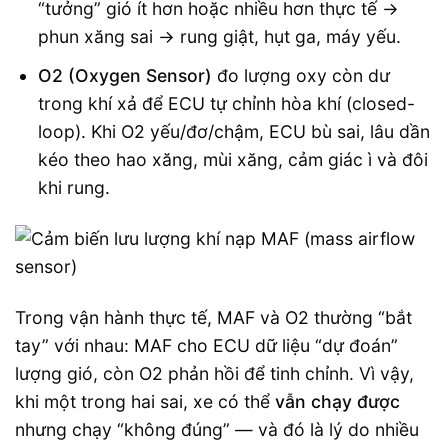
“tưởng” gió ít hơn hoặc nhiều hơn thực tế →
phun xăng sai → rung giật, hụt ga, máy yếu.
O2 (Oxygen Sensor)
đo lượng oxy còn dư
trong khí xả để ECU tự chỉnh hòa khí (closed-
loop). Khi O2 yếu/đơ/chậm, ECU bù sai, lâu dần
kéo theo hao xăng, mùi xăng, cảm giác ì và đôi
khi rung.
Trong vận hành thực tế, MAF và O2 thường “bắt
tay” với nhau: MAF cho ECU dữ liệu “dự đoán”
lượng gió, còn O2 phản hồi để tinh chỉnh. Vì vậy,
khi một trong hai sai, xe có thể
vẫn chạy được
nhưng chạy “không đúng” — và đó là lý do nhiều