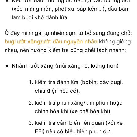
Nếu
ướt dầu
: thường do dầu lọt vào buồng đốt
(xéc-măng mòn, phốt xu-páp kém…), dầu bám
làm bugi khó đánh lửa.
Ở đây mình gài tự nhiên cụm từ bổ sung đúng chỗ:
bugi ướt xăng/ướt dầu nguyên nhân
không giống
nhau, nên hướng kiểm tra cũng phải tách nhánh:
Nhánh ướt xăng (mùi xăng rõ, loãng hơn)
kiểm tra đánh lửa (bobin, dây bugi,
chia điện nếu có),
kiểm tra phun xăng/kim phun hoặc
chỉnh hòa khí (xe chế hòa khí),
kiểm tra cảm biến liên quan (với xe
EFI) nếu có biểu hiện phun dư.