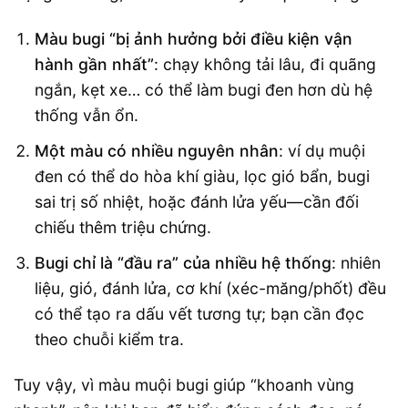
Màu bugi “bị ảnh hưởng bởi điều kiện vận
hành gần nhất”
: chạy không tải lâu, đi quãng
ngắn, kẹt xe… có thể làm bugi đen hơn dù hệ
thống vẫn ổn.
Một màu có nhiều nguyên nhân
: ví dụ muội
đen có thể do hòa khí giàu, lọc gió bẩn, bugi
sai trị số nhiệt, hoặc đánh lửa yếu—cần đối
chiếu thêm triệu chứng.
Bugi chỉ là “đầu ra” của nhiều hệ thống
: nhiên
liệu, gió, đánh lửa, cơ khí (xéc-măng/phốt) đều
có thể tạo ra dấu vết tương tự; bạn cần đọc
theo chuỗi kiểm tra.
Tuy vậy, vì màu muội bugi giúp “khoanh vùng