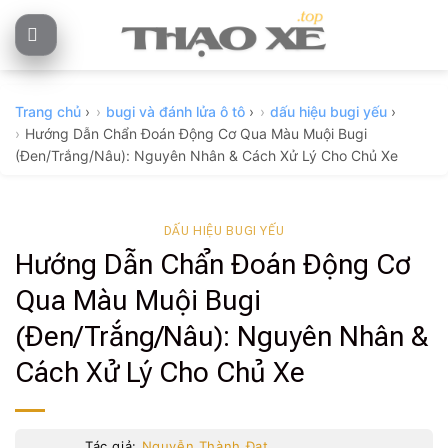
Skip
to
content
Trang chủ
›
bugi và đánh lửa ô tô
›
dấu hiệu bugi yếu
›
Hướng Dẫn Chẩn Đoán Động Cơ Qua Màu Muội Bugi
(Đen/Trắng/Nâu): Nguyên Nhân & Cách Xử Lý Cho Chủ Xe
DẤU HIỆU BUGI YẾU
Hướng Dẫn Chẩn Đoán Động Cơ
Qua Màu Muội Bugi
(Đen/Trắng/Nâu): Nguyên Nhân &
Cách Xử Lý Cho Chủ Xe
Tác giả:
Nguyễn Thành Đạt