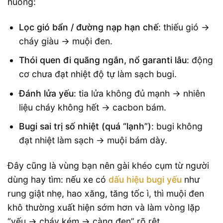
huống:
Lọc gió bẩn / đường nạp hạn chế
: thiếu gió →
cháy giàu → muội đen.
Thói quen đi quãng ngắn, nổ garanti lâu
: động
cơ chưa đạt nhiệt độ tự làm sạch bugi.
Đánh lửa yếu
: tia lửa không đủ mạnh → nhiên
liệu cháy không hết → cacbon bám.
Bugi sai trị số nhiệt (quá “lạnh”)
: bugi không
đạt nhiệt làm sạch → muội bám dày.
Đây cũng là vùng bạn nên gài khéo cụm từ người
dùng hay tìm: nếu xe có
dấu hiệu bugi yếu
như
rung giật nhẹ, hao xăng, tăng tốc ì, thì muội đen
khô thường xuất hiện sớm hơn và làm vòng lặp
“yếu → cháy kém → càng đen” rõ rệt.