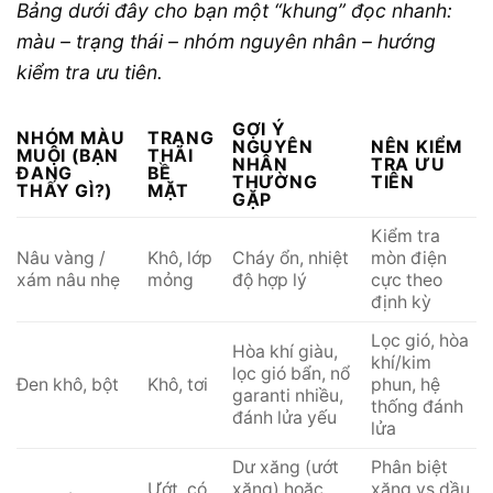
Bảng dưới đây cho bạn một “khung” đọc nhanh:
màu – trạng thái – nhóm nguyên nhân – hướng
kiểm tra ưu tiên.
GỢI Ý
NHÓM MÀU
TRẠNG
NGUYÊN
NÊN KIỂM
MUỘI (BẠN
THÁI
NHÂN
TRA ƯU
ĐANG
BỀ
THƯỜNG
TIÊN
THẤY GÌ?)
MẶT
GẶP
Kiểm tra
Nâu vàng /
Khô, lớp
Cháy ổn, nhiệt
mòn điện
xám nâu nhẹ
mỏng
độ hợp lý
cực theo
định kỳ
Lọc gió, hòa
Hòa khí giàu,
khí/kim
lọc gió bẩn, nổ
Đen khô, bột
Khô, tơi
phun, hệ
garanti nhiều,
thống đánh
đánh lửa yếu
lửa
Dư xăng (ướt
Phân biệt
Ướt, có
xăng) hoặc
xăng vs dầu,