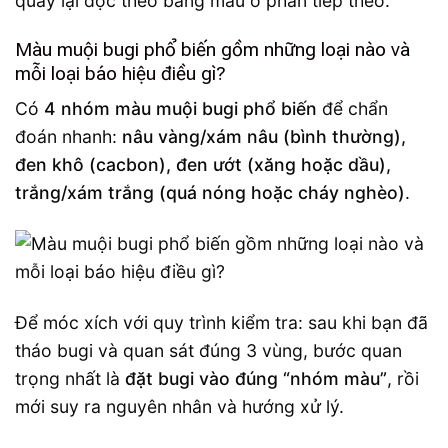
quay lại đọc theo bảng màu ở phần tiếp theo.
Màu muội bugi phổ biến gồm những loại nào và
mỗi loại báo hiệu điều gì?
Có
4 nhóm màu muội bugi phổ biến
để chẩn
đoán nhanh:
nâu vàng/xám nâu (bình thường),
đen khô (cacbon), đen ướt (xăng hoặc dầu),
trắng/xám trắng (quá nóng hoặc cháy nghèo)
.
Để móc xích với quy trình kiểm tra: sau khi bạn đã
tháo bugi và quan sát đúng 3 vùng, bước quan
trọng nhất là
đặt bugi vào đúng “nhóm màu”
, rồi
mới suy ra nguyên nhân và hướng xử lý.