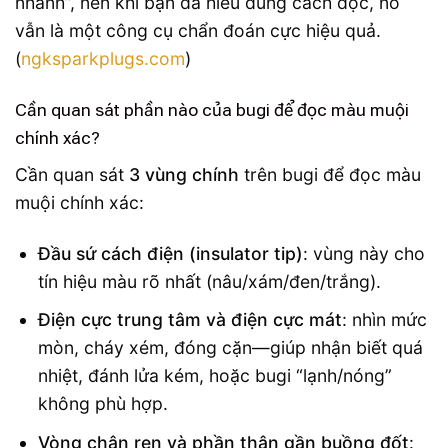
nhanh”, nên khi bạn đã hiểu đúng cách đọc, nó
vẫn là một công cụ chẩn đoán cực hiệu quả.
(
ngksparkplugs.com
)
Cần quan sát phần nào của bugi để đọc màu muội
chính xác?
Cần quan sát
3 vùng chính
trên bugi để đọc màu
muội chính xác:
Đầu sứ cách điện (insulator tip)
: vùng này cho
tín hiệu màu rõ nhất (nâu/xám/đen/trắng).
Điện cực trung tâm và điện cực mát
: nhìn mức
mòn, cháy xém, đóng cặn—giúp nhận biết quá
nhiệt, đánh lửa kém, hoặc bugi “lạnh/nóng”
không phù hợp.
Vòng chân ren và phần thân gần buồng đốt
: