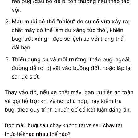
ren bugi/đầu bò dễ bị tổn thương nếu thao tác
vội.
Màu muội có thể “nhiễu” do sự cố vừa xảy ra
:
chết máy có thể làm dư xăng tức thời, khiến
bugi ướt xăng—đọc sẽ lệch so với trạng thái
dài hạn.
Thiếu dụng cụ và môi trường
: tháo bugi ngoài
đường dễ rơi dị vật vào buồng đốt, hoặc lắp lại
sai lực siết.
Thay vào đó, nếu xe chết máy, bạn ưu tiên an toàn
và gọi hỗ trợ; khi về nơi phù hợp, hãy kiểm tra
bugi theo quy trình chuẩn để có kết luận đáng tin.
Đọc màu bugi sau chạy không tải vs sau chạy tải
thực tế khác nhau thế nào?