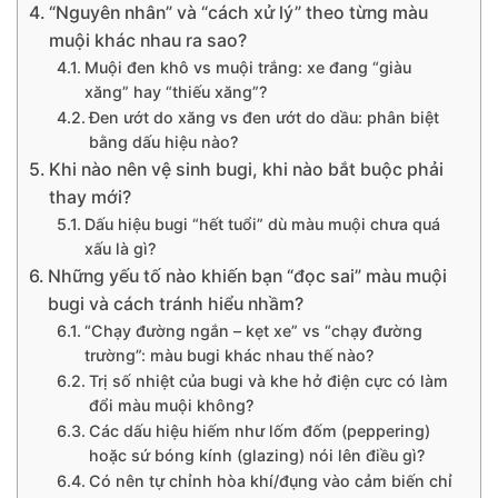
“Nguyên nhân” và “cách xử lý” theo từng màu
muội khác nhau ra sao?
Muội đen khô vs muội trắng: xe đang “giàu
xăng” hay “thiếu xăng”?
Đen ướt do xăng vs đen ướt do dầu: phân biệt
bằng dấu hiệu nào?
Khi nào nên vệ sinh bugi, khi nào bắt buộc phải
thay mới?
Dấu hiệu bugi “hết tuổi” dù màu muội chưa quá
xấu là gì?
Những yếu tố nào khiến bạn “đọc sai” màu muội
bugi và cách tránh hiểu nhầm?
“Chạy đường ngắn – kẹt xe” vs “chạy đường
trường”: màu bugi khác nhau thế nào?
Trị số nhiệt của bugi và khe hở điện cực có làm
đổi màu muội không?
Các dấu hiệu hiếm như lốm đốm (peppering)
hoặc sứ bóng kính (glazing) nói lên điều gì?
Có nên tự chỉnh hòa khí/đụng vào cảm biến chỉ