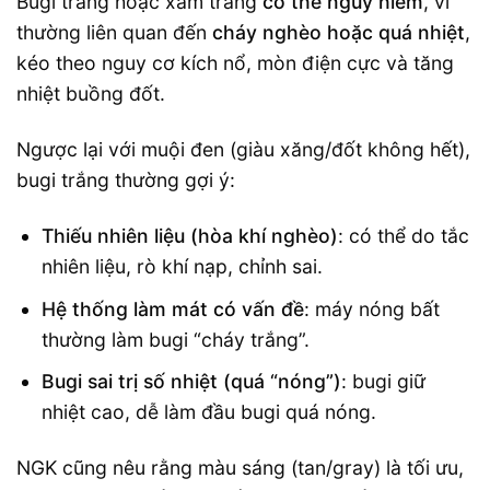
Bugi trắng hoặc xám trắng
có thể nguy hiểm
, vì
thường liên quan đến
cháy nghèo hoặc quá nhiệt
,
kéo theo nguy cơ kích nổ, mòn điện cực và tăng
nhiệt buồng đốt.
Ngược lại với muội đen (giàu xăng/đốt không hết),
bugi trắng thường gợi ý:
Thiếu nhiên liệu (hòa khí nghèo)
: có thể do tắc
nhiên liệu, rò khí nạp, chỉnh sai.
Hệ thống làm mát có vấn đề
: máy nóng bất
thường làm bugi “cháy trắng”.
Bugi sai trị số nhiệt (quá “nóng”)
: bugi giữ
nhiệt cao, dễ làm đầu bugi quá nóng.
NGK cũng nêu rằng màu sáng (tan/gray) là tối ưu,