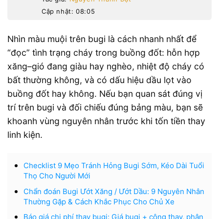
Cập nhật: 08:05
Nhìn màu muội trên bugi là cách nhanh nhất để
“đọc” tình trạng cháy trong buồng đốt: hỗn hợp
xăng–gió đang giàu hay nghèo, nhiệt độ cháy có
bất thường không, và có dấu hiệu dầu lọt vào
buồng đốt hay không. Nếu bạn quan sát đúng vị
trí trên bugi và đối chiếu đúng bảng màu, bạn sẽ
khoanh vùng nguyên nhân trước khi tốn tiền thay
linh kiện.
Checklist 9 Mẹo Tránh Hỏng Bugi Sớm, Kéo Dài Tuổi
Thọ Cho Người Mới
Chẩn đoán Bugi Ướt Xăng / Ướt Dầu: 9 Nguyên Nhân
Thường Gặp & Cách Khắc Phục Cho Chủ Xe
Báo giá chi phí thay bugi: Giá bugi + công thay, phân