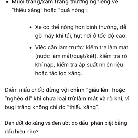
Muội trắng/xám trắng
thường nghiêng về
“thiếu xăng” hoặc “quá nóng”:
Xe có thể nóng hơn bình thường, dễ
gõ máy khi tải, hụt hơi ở tốc độ cao.
Việc cần làm trước: kiểm tra làm mát
(nước làm mát/quạt/két), kiểm tra rò
khí nạp, kiểm tra áp suất nhiên liệu
hoặc tắc lọc xăng.
Điểm mấu chốt:
đừng vội chỉnh “giàu lên” hoặc
“nghèo đi” khi chưa loại trừ làm mát và rò khí
, vì
bugi trắng không chỉ do “thiếu xăng”.
Đen ướt do xăng vs đen ướt do dầu: phân biệt bằng
dấu hiệu nào?