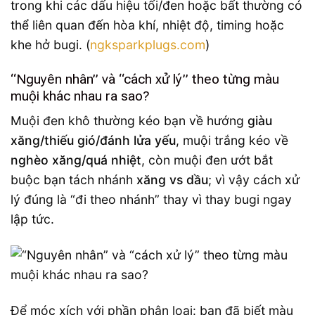
trong khi các dấu hiệu tối/đen hoặc bất thường có
thể liên quan đến hòa khí, nhiệt độ, timing hoặc
khe hở bugi. (
ngksparkplugs.com
)
“Nguyên nhân” và “cách xử lý” theo từng màu
muội khác nhau ra sao?
Muội đen khô thường kéo bạn về hướng
giàu
xăng/thiếu gió/đánh lửa yếu
, muội trắng kéo về
nghèo xăng/quá nhiệt
, còn muội đen ướt bắt
buộc bạn tách nhánh
xăng vs dầu
; vì vậy cách xử
lý đúng là “đi theo nhánh” thay vì thay bugi ngay
lập tức.
Để móc xích với phần phân loại: bạn đã biết màu