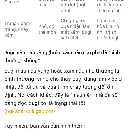
Đen ướt
mùi
dầu lọt (ướt
rồi kiểm tra
dầu)
theo nhánh
Cháy nghèo,
Làm mát,
Trắng / xám
Khô, có
quá nhiệt, làm
hòa khí, rò
trắng, cháy
thể mòn
mát kém, bugi
khí, trị số
xém
sai nhiệt
nhiệt bugi
Bugi màu nâu vàng (hoặc xám nâu) có phải là “bình
thường” không?
Bugi màu nâu vàng hoặc xám nâu nhẹ
thường là
bình thường
, vì nó cho thấy bugi đang làm việc ở
nhiệt độ tối ưu và quá trình cháy tương đối ổn
định. Nói cách khác, đây là “màu nền” mà đa số
bảng đọc bugi coi là trạng thái tốt.
(
ngksparkplugs.com
)
Tuy nhiên, bạn vẫn cần nhìn thêm: