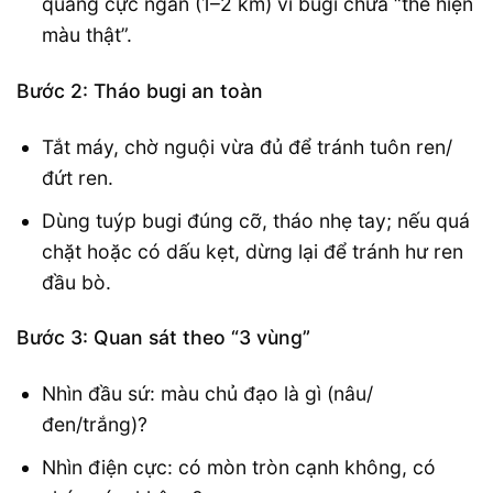
quãng cực ngắn (1–2 km) vì bugi chưa “thể hiện
màu thật”.
Bước 2: Tháo bugi an toàn
Tắt máy, chờ nguội vừa đủ để tránh tuôn ren/
đứt ren.
Dùng tuýp bugi đúng cỡ, tháo nhẹ tay; nếu quá
chặt hoặc có dấu kẹt, dừng lại để tránh hư ren
đầu bò.
Bước 3: Quan sát theo “3 vùng”
Nhìn đầu sứ: màu chủ đạo là gì (nâu/
đen/trắng)?
Nhìn điện cực: có mòn tròn cạnh không, có