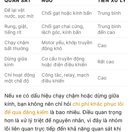
QUAN SÁT
NGỜ
TIÊN XỬ LÝ
Để lại vệt
Chổi gạt hoặc kính bẩn
Trung bình
nước, sọc mờ
Rung, giật,
Chổi gạt chai cứng,
Trung bình
tiếng rít
lệch góc, kính bẩn
đến cao
Chạy chậm
Motor yếu, khớp truyền
Cao
bất thường
động khô
Dừng giữa
Cơ cấu truyền động
Rất cao
kính
hoặc điện điều khiển
Chỉ hoạt động
Công tắc, relay, mạch
Cao
một chế độ
điều khiển
Nếu xe có dấu hiệu chạy chậm hoặc dừng giữa
kính, bạn không nên chỉ hỏi
chi phí khắc phục lỗi
để qua đăng kiểm
là bao nhiêu. Điều quan trọng
hơn là xử lý triệt để nguyên nhân, vì đây là nhóm
lỗi liên quan trực tiếp đến khả năng quan sát khi