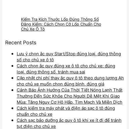
Kiểm Tra Kích Thước Lốp Đúng Thông Số
Đăng Kiểm: Cách Chọn Cỡ Lốp Chuẩn Cho
Chủ Xe Ô Tô
Recent Posts
Lưu ý chọn ắc quy Start/Stop đúng loại, đúng thông
số cho chủ xe ô tô
Cách chọn ắc quy đúng xe ô tô cho chủ xe: đúng
loại, đúng thông số, tránh mua sai
Cập nhật chi phí thay ắc quy ô tô theo dung lượng Ah
cho chủ xe muốn chọn đúng bình, đúng giá
Cảnh Báo Ảnh Hưởng Của Thời Tiết Nóng Lạnh Thất
Thường Đến Sức Khỏe Cho Người Dễ Mệt Khi Giao
Mùa: Tăng Nguy Cơ Hô Hấp, Tim Mạch Và Miễn Dịch
Cách kiểm tra máy phát và điện áp sạc ô tô đúng
chuẩn cho chủ xe
Cách sạc bảo dưỡng ắc quy ô tô khi xe ít đi để tránh
tụt điện cho chủ xe