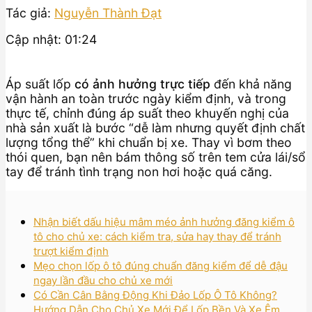
Tác giả:
Nguyễn Thành Đạt
Cập nhật: 01:24
Áp suất lốp
có ảnh hưởng trực tiếp
đến khả năng
vận hành an toàn trước ngày kiểm định, và trong
thực tế, chỉnh đúng áp suất theo khuyến nghị của
nhà sản xuất là bước “dễ làm nhưng quyết định chất
lượng tổng thể” khi chuẩn bị xe. Thay vì bơm theo
thói quen, bạn nên bám thông số trên tem cửa lái/sổ
tay để tránh tình trạng non hơi hoặc quá căng.
Nhận biết dấu hiệu mâm méo ảnh hưởng đăng kiểm ô
tô cho chủ xe: cách kiểm tra, sửa hay thay để tránh
trượt kiểm định
Mẹo chọn lốp ô tô đúng chuẩn đăng kiểm để dễ đậu
ngay lần đầu cho chủ xe mới
Có Cần Cân Bằng Động Khi Đảo Lốp Ô Tô Không?
Hướng Dẫn Cho Chủ Xe Mới Để Lốp Bền Và Xe Êm