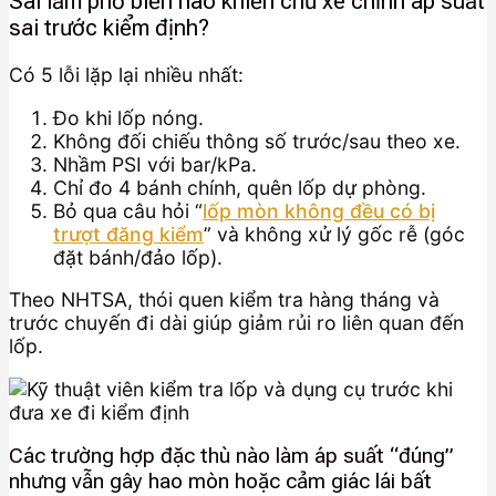
Sai lầm phổ biến nào khiến chủ xe chỉnh áp suất
sai trước kiểm định?
Có 5 lỗi lặp lại nhiều nhất:
Đo khi lốp nóng.
Không đối chiếu thông số trước/sau theo xe.
Nhầm PSI với bar/kPa.
Chỉ đo 4 bánh chính, quên lốp dự phòng.
Bỏ qua câu hỏi “
lốp mòn không đều có bị
trượt đăng kiểm
” và không xử lý gốc rễ (góc
đặt bánh/đảo lốp).
Theo NHTSA, thói quen kiểm tra hàng tháng và
trước chuyến đi dài giúp giảm rủi ro liên quan đến
lốp.
Các trường hợp đặc thù nào làm áp suất “đúng”
nhưng vẫn gây hao mòn hoặc cảm giác lái bất