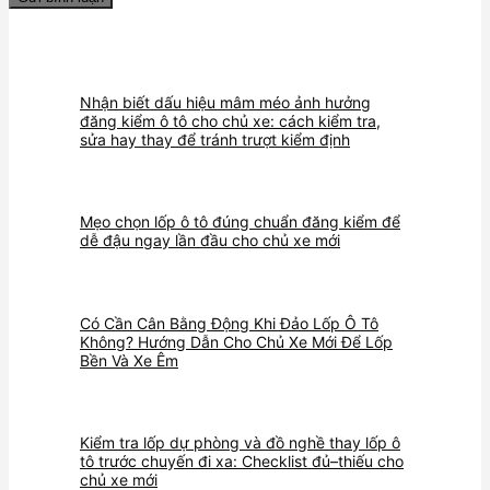
Nhận biết dấu hiệu mâm méo ảnh hưởng
đăng kiểm ô tô cho chủ xe: cách kiểm tra,
sửa hay thay để tránh trượt kiểm định
Mẹo chọn lốp ô tô đúng chuẩn đăng kiểm để
dễ đậu ngay lần đầu cho chủ xe mới
Có Cần Cân Bằng Động Khi Đảo Lốp Ô Tô
Không? Hướng Dẫn Cho Chủ Xe Mới Để Lốp
Bền Và Xe Êm
Kiểm tra lốp dự phòng và đồ nghề thay lốp ô
tô trước chuyến đi xa: Checklist đủ–thiếu cho
chủ xe mới