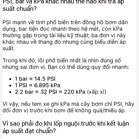
PSI, bar và kPa khác nhau thế nào khi tra áp
suất chuẩn?
PSI mạnh về tính phổ biến trên đồng hồ bơm dân
dụng, bar tiện đọc nhanh theo hệ mét, còn kPa
thường gặp trong tài liệu kỹ thuật; ba đơn vị này
khác nhau về thang đo nhưng cùng biểu diễn áp
suất.
Trong khi đó, lỗi phổ biến nhất là nhìn đúng số
nhưng sai đơn vị. Bạn có thể dùng quy đổi nhanh:
1 bar ≈ 14.5 PSI
1 PSI ≈ 6.895 kPa
2.2 bar ≈ 32 PSI ≈ 220 kPa
(xấp xỉ)
Vì vậy, nếu tem xe ghi kPa mà cây bơm chỉ PSI, hãy
đổi đơn vị trước khi bơm để không quá/thiếu áp.
Vì sao phải đo khi lốp nguội trước khi kết luận
áp suất đạt chuẩn?