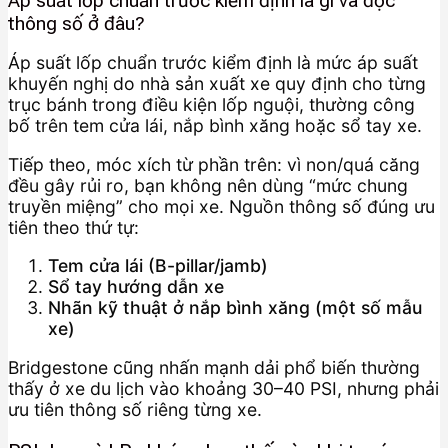
Áp suất lốp chuẩn trước kiểm định là gì và đọc
thông số ở đâu?
Áp suất lốp chuẩn trước kiểm định là mức áp suất
khuyến nghị do nhà sản xuất xe quy định cho từng
trục bánh trong điều kiện lốp nguội, thường công
bố trên tem cửa lái, nắp bình xăng hoặc sổ tay xe.
Tiếp theo, móc xích từ phần trên: vì non/quá căng
đều gây rủi ro, bạn không nên dùng “mức chung
truyền miệng” cho mọi xe. Nguồn thông số đúng ưu
tiên theo thứ tự:
Tem cửa lái (B-pillar/jamb)
Sổ tay hướng dẫn xe
Nhãn kỹ thuật ở nắp bình xăng (một số mẫu
xe)
Bridgestone cũng nhấn mạnh dải phổ biến thường
thấy ở xe du lịch vào khoảng 30–40 PSI, nhưng phải
ưu tiên thông số riêng từng xe.