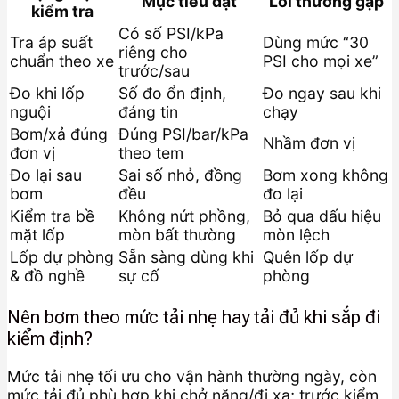
Mục tiêu đạt
Lỗi thường gặp
kiểm tra
Có số PSI/kPa
Tra áp suất
Dùng mức “30
riêng cho
chuẩn theo xe
PSI cho mọi xe”
trước/sau
Đo khi lốp
Số đo ổn định,
Đo ngay sau khi
nguội
đáng tin
chạy
Bơm/xả đúng
Đúng PSI/bar/kPa
Nhầm đơn vị
đơn vị
theo tem
Đo lại sau
Sai số nhỏ, đồng
Bơm xong không
bơm
đều
đo lại
Kiểm tra bề
Không nứt phồng,
Bỏ qua dấu hiệu
mặt lốp
mòn bất thường
mòn lệch
Lốp dự phòng
Sẵn sàng dùng khi
Quên lốp dự
& đồ nghề
sự cố
phòng
Nên bơm theo mức tải nhẹ hay tải đủ khi sắp đi
kiểm định?
Mức tải nhẹ tối ưu cho vận hành thường ngày, còn
mức tải đủ phù hợp khi chở nặng/đi xa; trước kiểm