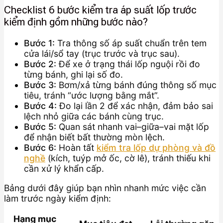
Checklist 6 bước kiểm tra áp suất lốp trước
kiểm định gồm những bước nào?
Bước 1:
Tra thông số áp suất chuẩn trên tem
cửa lái/sổ tay (trục trước và trục sau).
Bước 2:
Để xe ở trạng thái lốp nguội rồi đo
từng bánh, ghi lại số đo.
Bước 3:
Bơm/xả từng bánh đúng thông số mục
tiêu, tránh “ước lượng bằng mắt”.
Bước 4:
Đo lại lần 2 để xác nhận, đảm bảo sai
lệch nhỏ giữa các bánh cùng trục.
Bước 5:
Quan sát nhanh vai–giữa–vai mặt lốp
để nhận biết bất thường mòn lệch.
Bước 6:
Hoàn tất
kiểm tra lốp dự phòng và đồ
nghề
(kích, tuýp mở ốc, cờ lê), tránh thiếu khi
cần xử lý khẩn cấp.
Bảng dưới đây giúp bạn nhìn nhanh mức việc cần
làm trước ngày kiểm định:
Hạng mục