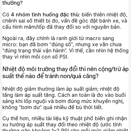
thường?
Có
4 nhóm tình huống đặc thù
: biến thiên nhiệt độ,
chênh sai số thiết bị đo, vấn đề góc đặt bánh xe, và
cấu hình mâm/lốp đã thay đổi so với nguyên bản.
Ngoài ra, đây chính là ranh giới từ macro sang
micro: bạn đã bơm “đúng số”, nhưng xe vẫn chưa
“đúng trạng thái vận hành”. Vì thế, cần nhìn hệ thống
thay vì nhìn mỗi con số PSI.
Nhiệt độ môi trường thay đổi thì nên cộng/trừ áp
suất thế nào để tránh non/quá căng?
Nhiệt độ giảm thường làm áp suất giảm; nhiệt độ
tăng làm áp suất tăng. Cách an toàn là đo vào buổi
sáng khi lốp nguội và bơm đúng mức khuyến nghị,
không “bơm dư” quá nhiều để bù thời tiết.
Cụ thể hơn, nhiều tài liệu kỹ thuật phổ biến ghi nhận
xu hướng áp suất thay đổi theo nhiệt độ (ước tính
thường gặp khoảng 1–2 PSI cho mỗi mức giảm nhiệt