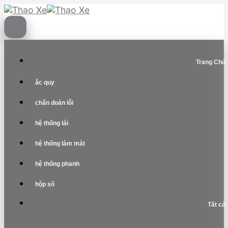
Skip
to
content
Trang Chủ
ắc quy
chẩn đoán lỗi
hệ thống lái
hệ thống làm mát
hệ thống phanh
hộp số
Tất cả