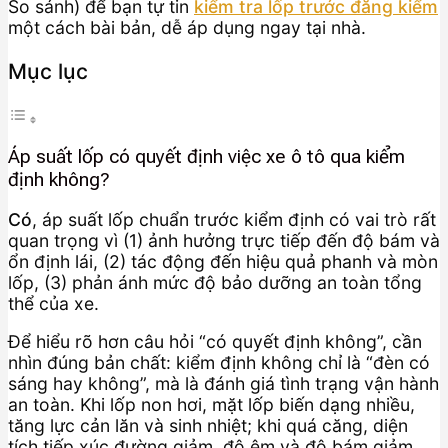
So sánh) để bạn tự tin
kiểm tra lốp trước đăng kiểm
một cách bài bản, dễ áp dụng ngay tại nhà.
Mục lục
Áp suất lốp có quyết định việc xe ô tô qua kiểm
định không?
Có
, áp suất lốp chuẩn trước kiểm định có vai trò rất
quan trọng vì (1) ảnh hưởng trực tiếp đến độ bám và
ổn định lái, (2) tác động đến hiệu quả phanh và mòn
lốp, (3) phản ánh mức độ bảo dưỡng an toàn tổng
thể của xe.
Để hiểu rõ hơn câu hỏi “có quyết định không”, cần
nhìn đúng bản chất: kiểm định không chỉ là “đèn có
sáng hay không”, mà là đánh giá tình trạng vận hành
an toàn. Khi lốp non hơi, mặt lốp biến dạng nhiều,
tăng lực cản lăn và sinh nhiệt; khi quá căng, diện
tích tiếp xúc đường giảm, độ êm và độ bám giảm.