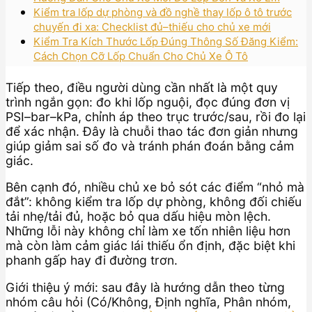
Kiểm tra lốp dự phòng và đồ nghề thay lốp ô tô trước
chuyến đi xa: Checklist đủ–thiếu cho chủ xe mới
Kiểm Tra Kích Thước Lốp Đúng Thông Số Đăng Kiểm:
Cách Chọn Cỡ Lốp Chuẩn Cho Chủ Xe Ô Tô
Tiếp theo, điều người dùng cần nhất là một quy
trình ngắn gọn: đo khi lốp nguội, đọc đúng đơn vị
PSI–bar–kPa, chỉnh áp theo trục trước/sau, rồi đo lại
để xác nhận. Đây là chuỗi thao tác đơn giản nhưng
giúp giảm sai số đo và tránh phán đoán bằng cảm
giác.
Bên cạnh đó, nhiều chủ xe bỏ sót các điểm “nhỏ mà
đắt”: không kiểm tra lốp dự phòng, không đối chiếu
tải nhẹ/tải đủ, hoặc bỏ qua dấu hiệu mòn lệch.
Những lỗi này không chỉ làm xe tốn nhiên liệu hơn
mà còn làm cảm giác lái thiếu ổn định, đặc biệt khi
phanh gấp hay đi đường trơn.
Giới thiệu ý mới: sau đây là hướng dẫn theo từng
nhóm câu hỏi (Có/Không, Định nghĩa, Phân nhóm,