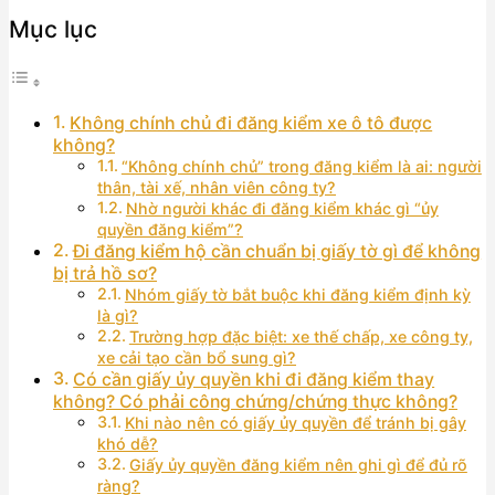
Mục lục
Không chính chủ đi đăng kiểm xe ô tô được
không?
“Không chính chủ” trong đăng kiểm là ai: người
thân, tài xế, nhân viên công ty?
Nhờ người khác đi đăng kiểm khác gì “ủy
quyền đăng kiểm”?
Đi đăng kiểm hộ cần chuẩn bị giấy tờ gì để không
bị trả hồ sơ?
Nhóm giấy tờ bắt buộc khi đăng kiểm định kỳ
là gì?
Trường hợp đặc biệt: xe thế chấp, xe công ty,
xe cải tạo cần bổ sung gì?
Có cần giấy ủy quyền khi đi đăng kiểm thay
không? Có phải công chứng/chứng thực không?
Khi nào nên có giấy ủy quyền để tránh bị gây
khó dễ?
Giấy ủy quyền đăng kiểm nên ghi gì để đủ rõ
ràng?