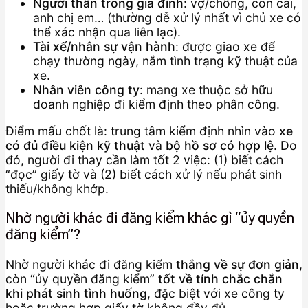
Người thân trong gia đình
: vợ/chồng, con cái,
anh chị em… (thường dễ xử lý nhất vì chủ xe có
thể xác nhận qua liên lạc).
Tài xế/nhân sự vận hành
: được giao xe để
chạy thường ngày, nắm tình trạng kỹ thuật của
xe.
Nhân viên công ty
: mang xe thuộc sở hữu
doanh nghiệp đi kiểm định theo phân công.
Điểm mấu chốt là: trung tâm kiểm định nhìn vào
xe
có đủ điều kiện kỹ thuật
và
bộ hồ sơ có hợp lệ
. Do
đó, người đi thay cần làm tốt 2 việc: (1) biết cách
“đọc” giấy tờ và (2) biết cách xử lý nếu phát sinh
thiếu/không khớp.
Nhờ người khác đi đăng kiểm khác gì “ủy quyền
đăng kiểm”?
Nhờ người khác đi đăng kiểm
thắng về sự đơn giản
,
còn “ủy quyền đăng kiểm”
tốt về tính chắc chắn
khi phát sinh tình huống
, đặc biệt với xe công ty
hoặc trường hợp giấy tờ không đầy đủ.