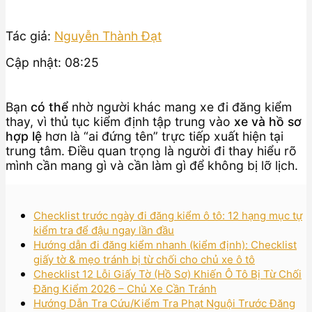
Tác giả:
Nguyễn Thành Đạt
Cập nhật: 08:25
Bạn
có thể
nhờ người khác mang xe đi đăng kiểm
thay, vì thủ tục kiểm định tập trung vào
xe và hồ sơ
hợp lệ
hơn là “ai đứng tên” trực tiếp xuất hiện tại
trung tâm. Điều quan trọng là người đi thay hiểu rõ
mình cần mang gì và cần làm gì để không bị lỡ lịch.
Checklist trước ngày đi đăng kiểm ô tô: 12 hạng mục tự
kiểm tra để đậu ngay lần đầu
Hướng dẫn đi đăng kiểm nhanh (kiểm định): Checklist
giấy tờ & mẹo tránh bị từ chối cho chủ xe ô tô
Checklist 12 Lỗi Giấy Tờ (Hồ Sơ) Khiến Ô Tô Bị Từ Chối
Đăng Kiểm 2026 – Chủ Xe Cần Tránh
Hướng Dẫn Tra Cứu/Kiểm Tra Phạt Nguội Trước Đăng