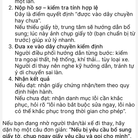
một lần.
Nộp hồ sơ – kiểm tra tính hợp lệ
Đây là điểm quyết định “được vào dây chuyền
hay chưa”.
Nếu thiếu giấy tờ, trung tâm sẽ hướng dẫn bổ
sung; lúc này ảnh chụp giấy tờ (bạn chuẩn bị từ
trước) giúp xử lý nhanh.
Đưa xe vào dây chuyền kiểm định
Người điều phối hướng dẫn từng bước: kiểm
tra ngoại thất, hệ thống, khí thải… tùy loại xe.
Người đi thay nên nghe kỹ hướng dẫn, tránh tự
ý di chuyển sai làn.
Nhận kết quả
Nếu đạt: nhận giấy chứng nhận/tem theo quy
định hiện hành.
Nếu chưa đạt: nhận danh mục lỗi cần khắc
phục, hỏi rõ “lỗi nào bắt buộc sửa ngay, lỗi nào
có thể khắc phục trong thời gian cho phép”.
Nếu bạn đang nhờ người thân/tài xế đi thay, hãy
dặn họ một câu đơn giản:
“Nếu bị yêu cầu bổ sung
giấy tờ, chụp ngay giấy yêu cầu và gọi cho mình”
.