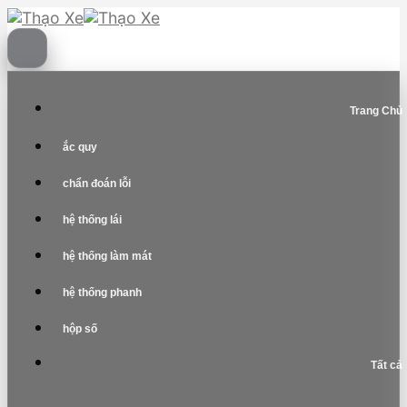
Skip
to
content
Trang Chủ
ắc quy
chẩn đoán lỗi
hệ thống lái
hệ thống làm mát
hệ thống phanh
hộp số
Tất cả