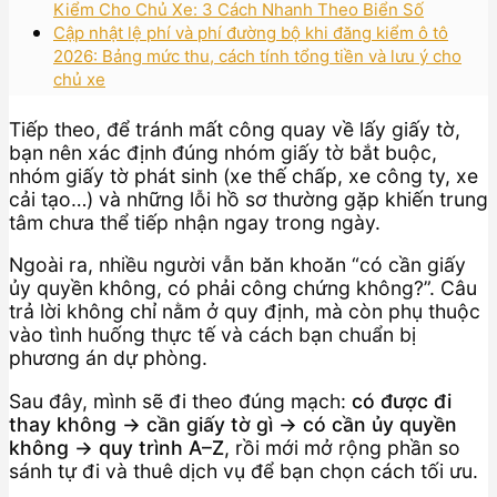
Kiểm Cho Chủ Xe: 3 Cách Nhanh Theo Biển Số
Cập nhật lệ phí và phí đường bộ khi đăng kiểm ô tô
2026: Bảng mức thu, cách tính tổng tiền và lưu ý cho
chủ xe
Tiếp theo, để tránh mất công quay về lấy giấy tờ,
bạn nên xác định đúng nhóm giấy tờ bắt buộc,
nhóm giấy tờ phát sinh (xe thế chấp, xe công ty, xe
cải tạo…) và những lỗi hồ sơ thường gặp khiến trung
tâm chưa thể tiếp nhận ngay trong ngày.
Ngoài ra, nhiều người vẫn băn khoăn “có cần giấy
ủy quyền không, có phải công chứng không?”. Câu
trả lời không chỉ nằm ở quy định, mà còn phụ thuộc
vào tình huống thực tế và cách bạn chuẩn bị
phương án dự phòng.
Sau đây, mình sẽ đi theo đúng mạch:
có được đi
thay không → cần giấy tờ gì → có cần ủy quyền
không → quy trình A–Z
, rồi mới mở rộng phần so
sánh tự đi và thuê dịch vụ để bạn chọn cách tối ưu.