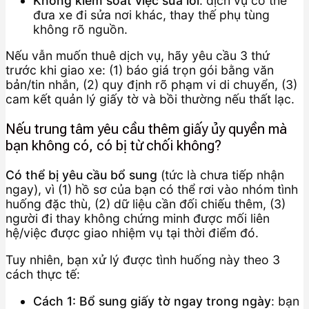
Không kiểm soát việc sửa lỗi
: dịch vụ có thể
đưa xe đi sửa nơi khác, thay thế phụ tùng
không rõ nguồn.
Nếu vẫn muốn thuê dịch vụ, hãy yêu cầu 3 thứ
trước khi giao xe: (1) báo giá trọn gói bằng văn
bản/tin nhắn, (2) quy định rõ phạm vi di chuyển, (3)
cam kết quản lý giấy tờ và bồi thường nếu thất lạc.
Nếu trung tâm yêu cầu thêm giấy ủy quyền mà
bạn không có, có bị từ chối không?
Có thể bị yêu cầu bổ sung
(tức là chưa tiếp nhận
ngay), vì (1) hồ sơ của bạn có thể rơi vào nhóm tình
huống đặc thù, (2) dữ liệu cần đối chiếu thêm, (3)
người đi thay không chứng minh được mối liên
hệ/việc được giao nhiệm vụ tại thời điểm đó.
Tuy nhiên, bạn xử lý được tình huống này theo 3
cách thực tế:
Cách 1: Bổ sung giấy tờ ngay trong ngày
: bạn