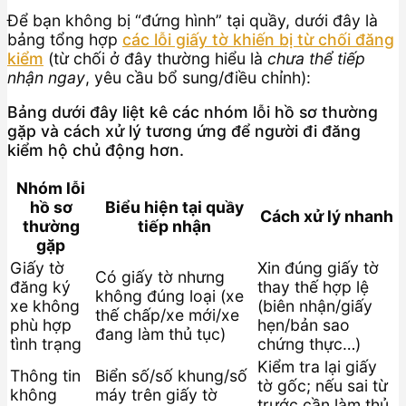
Để bạn không bị “đứng hình” tại quầy, dưới đây là
bảng tổng hợp
các lỗi giấy tờ khiến bị từ chối đăng
kiểm
(từ chối ở đây thường hiểu là
chưa thể tiếp
nhận ngay
, yêu cầu bổ sung/điều chỉnh):
Bảng dưới đây liệt kê các nhóm lỗi hồ sơ thường
gặp và cách xử lý tương ứng để người đi đăng
kiểm hộ chủ động hơn.
Nhóm lỗi
hồ sơ
Biểu hiện tại quầy
Cách xử lý nhanh
thường
tiếp nhận
gặp
Giấy tờ
Xin đúng giấy tờ
Có giấy tờ nhưng
đăng ký
thay thế hợp lệ
không đúng loại (xe
xe không
(biên nhận/giấy
thế chấp/xe mới/xe
phù hợp
hẹn/bản sao
đang làm thủ tục)
tình trạng
chứng thực…)
Kiểm tra lại giấy
Thông tin
Biển số/số khung/số
tờ gốc; nếu sai từ
không
máy trên giấy tờ
trước cần làm thủ