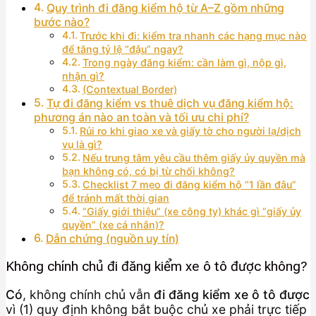
Quy trình đi đăng kiểm hộ từ A–Z gồm những
bước nào?
Trước khi đi: kiểm tra nhanh các hạng mục nào
để tăng tỷ lệ “đậu” ngay?
Trong ngày đăng kiểm: cần làm gì, nộp gì,
nhận gì?
(Contextual Border)
Tự đi đăng kiểm vs thuê dịch vụ đăng kiểm hộ:
phương án nào an toàn và tối ưu chi phí?
Rủi ro khi giao xe và giấy tờ cho người lạ/dịch
vụ là gì?
Nếu trung tâm yêu cầu thêm giấy ủy quyền mà
bạn không có, có bị từ chối không?
Checklist 7 mẹo đi đăng kiểm hộ “1 lần đậu”
để tránh mất thời gian
“Giấy giới thiệu” (xe công ty) khác gì “giấy ủy
quyền” (xe cá nhân)?
Dẫn chứng (nguồn uy tín)
Không chính chủ đi đăng kiểm xe ô tô được không?
Có
, không chính chủ vẫn
đi đăng kiểm xe ô tô được
vì (1) quy định không bắt buộc chủ xe phải trực tiếp