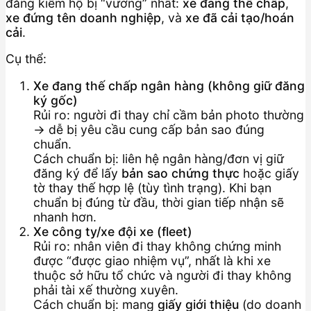
đăng kiểm hộ bị “vướng” nhất:
xe đang thế chấp
,
xe đứng tên doanh nghiệp
, và
xe đã cải tạo/hoán
cải
.
Cụ thể:
Xe đang thế chấp ngân hàng (không giữ đăng
ký gốc)
Rủi ro: người đi thay chỉ cầm bản photo thường
→ dễ bị yêu cầu cung cấp bản sao đúng
chuẩn.
Cách chuẩn bị: liên hệ ngân hàng/đơn vị giữ
đăng ký để lấy
bản sao chứng thực
hoặc giấy
tờ thay thế hợp lệ (tùy tình trạng). Khi bạn
chuẩn bị đúng từ đầu, thời gian tiếp nhận sẽ
nhanh hơn.
Xe công ty/xe đội xe (fleet)
Rủi ro: nhân viên đi thay không chứng minh
được “được giao nhiệm vụ”, nhất là khi xe
thuộc sở hữu tổ chức và người đi thay không
phải tài xế thường xuyên.
Cách chuẩn bị: mang
giấy giới thiệu
(do doanh