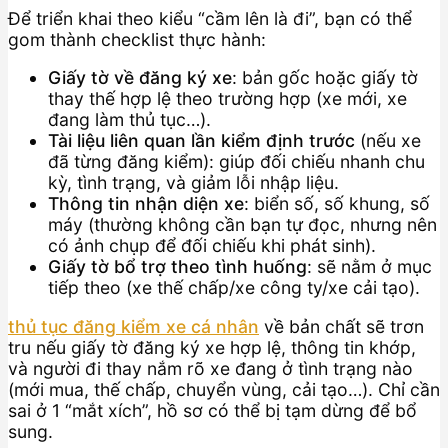
Để triển khai theo kiểu “cầm lên là đi”, bạn có thể
gom thành checklist thực hành:
Giấy tờ về đăng ký xe
: bản gốc hoặc giấy tờ
thay thế hợp lệ theo trường hợp (xe mới, xe
đang làm thủ tục…).
Tài liệu liên quan lần kiểm định trước
(nếu xe
đã từng đăng kiểm): giúp đối chiếu nhanh chu
kỳ, tình trạng, và giảm lỗi nhập liệu.
Thông tin nhận diện xe
: biển số, số khung, số
máy (thường không cần bạn tự đọc, nhưng nên
có ảnh chụp để đối chiếu khi phát sinh).
Giấy tờ bổ trợ theo tình huống
: sẽ nằm ở mục
tiếp theo (xe thế chấp/xe công ty/xe cải tạo).
thủ tục đăng kiểm xe cá nhân
về bản chất sẽ trơn
tru nếu giấy tờ đăng ký xe hợp lệ, thông tin khớp,
và người đi thay nắm rõ xe đang ở tình trạng nào
(mới mua, thế chấp, chuyển vùng, cải tạo…). Chỉ cần
sai ở 1 “mắt xích”, hồ sơ có thể bị tạm dừng để bổ
sung.