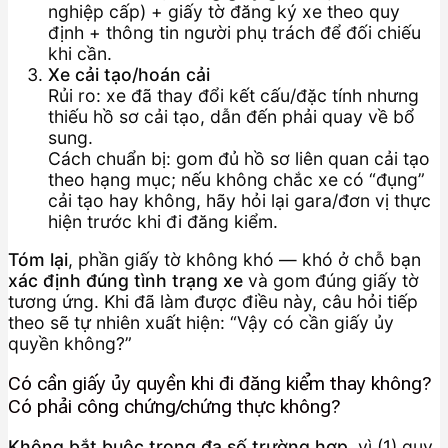
nghiệp cấp) + giấy tờ đăng ký xe theo quy
định + thông tin người phụ trách để đối chiếu
khi cần.
Xe cải tạo/hoán cải
Rủi ro: xe đã thay đổi kết cấu/đặc tính nhưng
thiếu hồ sơ cải tạo, dẫn đến phải quay về bổ
sung.
Cách chuẩn bị: gom đủ hồ sơ liên quan cải tạo
theo hạng mục; nếu không chắc xe có “đụng”
cải tạo hay không, hãy hỏi lại gara/đơn vị thực
hiện trước khi đi đăng kiểm.
Tóm lại
, phần giấy tờ không khó — khó ở chỗ bạn
xác định đúng tình trạng xe
và gom đúng giấy tờ
tương ứng. Khi đã làm được điều này, câu hỏi tiếp
theo sẽ tự nhiên xuất hiện: “Vậy có cần giấy ủy
quyền không?”
Có cần giấy ủy quyền khi đi đăng kiểm thay không?
Có phải công chứng/chứng thực không?
Không bắt buộc trong đa số trường hợp
, vì (1) quy