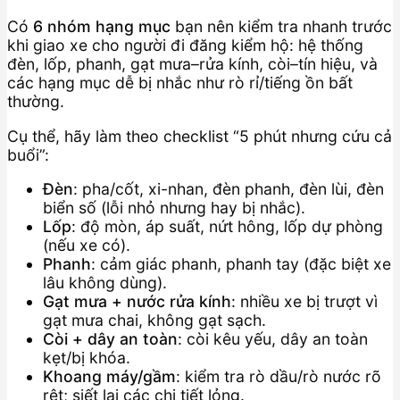
Có
6 nhóm hạng mục
bạn nên kiểm tra nhanh trước
khi giao xe cho người đi đăng kiểm hộ: hệ thống
đèn, lốp, phanh, gạt mưa–rửa kính, còi–tín hiệu, và
các hạng mục dễ bị nhắc như rò rỉ/tiếng ồn bất
thường.
Cụ thể, hãy làm theo checklist “5 phút nhưng cứu cả
buổi”:
Đèn
: pha/cốt, xi-nhan, đèn phanh, đèn lùi, đèn
biển số (lỗi nhỏ nhưng hay bị nhắc).
Lốp
: độ mòn, áp suất, nứt hông, lốp dự phòng
(nếu xe có).
Phanh
: cảm giác phanh, phanh tay (đặc biệt xe
lâu không dùng).
Gạt mưa + nước rửa kính
: nhiều xe bị trượt vì
gạt mưa chai, không gạt sạch.
Còi + dây an toàn
: còi kêu yếu, dây an toàn
kẹt/bị khóa.
Khoang máy/gầm
: kiểm tra rò dầu/rò nước rõ
rệt; siết lại các chi tiết lỏng.