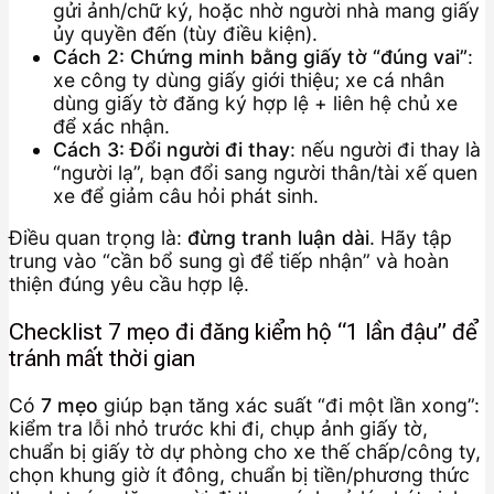
gửi ảnh/chữ ký, hoặc nhờ người nhà mang giấy
ủy quyền đến (tùy điều kiện).
Cách 2: Chứng minh bằng giấy tờ “đúng vai”
:
xe công ty dùng giấy giới thiệu; xe cá nhân
dùng giấy tờ đăng ký hợp lệ + liên hệ chủ xe
để xác nhận.
Cách 3: Đổi người đi thay
: nếu người đi thay là
“người lạ”, bạn đổi sang người thân/tài xế quen
xe để giảm câu hỏi phát sinh.
Điều quan trọng là:
đừng tranh luận dài
. Hãy tập
trung vào “cần bổ sung gì để tiếp nhận” và hoàn
thiện đúng yêu cầu hợp lệ.
Checklist 7 mẹo đi đăng kiểm hộ “1 lần đậu” để
tránh mất thời gian
Có
7 mẹo
giúp bạn tăng xác suất “đi một lần xong”:
kiểm tra lỗi nhỏ trước khi đi, chụp ảnh giấy tờ,
chuẩn bị giấy tờ dự phòng cho xe thế chấp/công ty,
chọn khung giờ ít đông, chuẩn bị tiền/phương thức