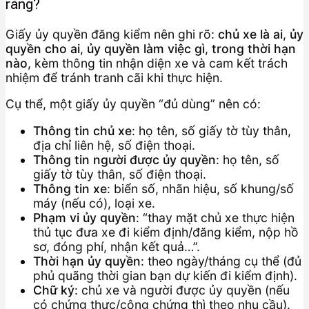
ràng?
Giấy ủy quyền đăng kiểm nên ghi rõ:
chủ xe là ai
,
ủy
quyền cho ai
,
ủy quyền làm việc gì
,
trong thời hạn
nào
, kèm thông tin nhận diện xe và cam kết trách
nhiệm để tránh tranh cãi khi thực hiện.
Cụ thể, một giấy ủy quyền “đủ dùng” nên có:
Thông tin chủ xe
: họ tên, số giấy tờ tùy thân,
địa chỉ liên hệ, số điện thoại.
Thông tin người được ủy quyền
: họ tên, số
giấy tờ tùy thân, số điện thoại.
Thông tin xe
: biển số, nhãn hiệu, số khung/số
máy (nếu có), loại xe.
Phạm vi ủy quyền
: “thay mặt chủ xe thực hiện
thủ tục đưa xe đi kiểm định/đăng kiểm, nộp hồ
sơ, đóng phí, nhận kết quả…”.
Thời hạn ủy quyền
: theo ngày/tháng cụ thể (đủ
phủ quãng thời gian bạn dự kiến đi kiểm định).
Chữ ký
: chủ xe và người được ủy quyền (nếu
có chứng thực/công chứng thì theo nhu cầu).