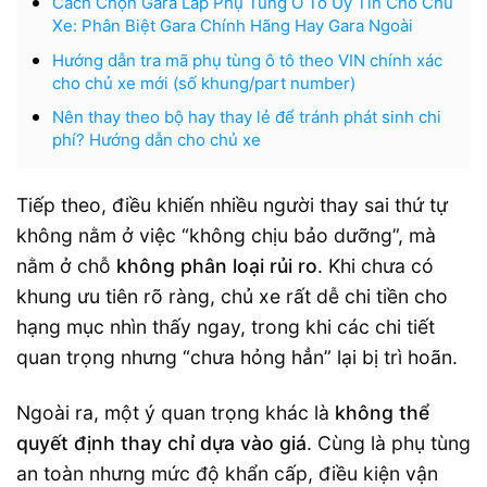
Cách Chọn Gara Lắp Phụ Tùng Ô Tô Uy Tín Cho Chủ
Xe: Phân Biệt Gara Chính Hãng Hay Gara Ngoài
Hướng dẫn tra mã phụ tùng ô tô theo VIN chính xác
cho chủ xe mới (số khung/part number)
Nên thay theo bộ hay thay lẻ để tránh phát sinh chi
phí? Hướng dẫn cho chủ xe
Tiếp theo, điều khiến nhiều người thay sai thứ tự
không nằm ở việc “không chịu bảo dưỡng”, mà
nằm ở chỗ
không phân loại rủi ro
. Khi chưa có
khung ưu tiên rõ ràng, chủ xe rất dễ chi tiền cho
hạng mục nhìn thấy ngay, trong khi các chi tiết
quan trọng nhưng “chưa hỏng hẳn” lại bị trì hoãn.
Ngoài ra, một ý quan trọng khác là
không thể
quyết định thay chỉ dựa vào giá
. Cùng là phụ tùng
an toàn nhưng mức độ khẩn cấp, điều kiện vận