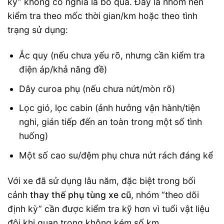
kỳ” không có nghĩa là bỏ qua. Đây là nhóm nên
kiểm tra theo mốc thời gian/km hoặc theo tình
trạng sử dụng:
Ắc quy (nếu chưa yếu rõ, nhưng cần kiểm tra
điện áp/khả năng đề)
Dây curoa phụ (nếu chưa nứt/mòn rõ)
Lọc gió, lọc cabin (ảnh hưởng vận hành/tiện
nghi, gián tiếp đến an toàn trong một số tình
huống)
Một số cao su/đệm phụ chưa nứt rách đáng kể
Với xe đã sử dụng lâu năm, đặc biệt trong bối
cảnh
thay thế phụ tùng xe cũ
, nhóm “theo dõi
định kỳ” cần được kiểm tra kỹ hơn vì tuổi vật liệu
đôi khi quan trọng không kém số km.