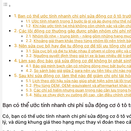
Bạn có thể ước tính nhanh chi phí sửa động cơ ô tô trư
Ước tính nhanh trong 3 bước là gì và áp dụng như thế n
Khi nào ước tính tại nhà không còn chính xác và cần c
Các lỗi động cơ thường gặp được phân nhóm chi phí n
Nhóm lỗi nhẹ – trung bình – nặng gồm những hạng mụ
Khoảng giá tham khảo theo từng nhóm lỗi nên trình bà
Nên sửa cục bộ hay đại tu động cơ để tối ưu tổng chi p
Sửa cục bộ và đại tu khác nhau ở phạm vi công việc và 
Ngưỡng quyết định theo giá trị xe là bao nhiêu để trán
Làm sao đọc báo giá sửa động cơ để không bị phát sin
Báo giá minh bạch cần có những dòng mục bắt buộc n
So sánh báo giá giữa 2 gara nên ưu tiên tiêu chí nào ng
Sau khi sửa động cơ, làm thế nào để giảm chi phí tái h
Lịch theo dõi hậu sửa nào giúp phát hiện sớm tái lỗi trư
Phụ tùng OEM, OEM-equivalent và aftermarket khác nh
Các chỉ số hiếm nhưng quan trọng nào cần lưu trong 
Nếu xe chạy dịch vụ cường độ cao, cần điều chỉnh chiế
Bạn có thể ước tính nhanh chi phí sửa động cơ ô tô 
Có, bạn có thể ước tính nhanh chi phí sửa động cơ ô tô v
lý, và dùng khung giá theo hạng mục thay vì đoán theo cả