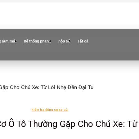
g làm mát
hệ thống phanh
hộp số
Tất cả
Gặp Cho Chủ Xe: Từ Lỗi Nhẹ Đến Đại Tu
kiểm tra động cơ xe cũ
Cơ Ô Tô Thường Gặp Cho Chủ Xe: Từ 