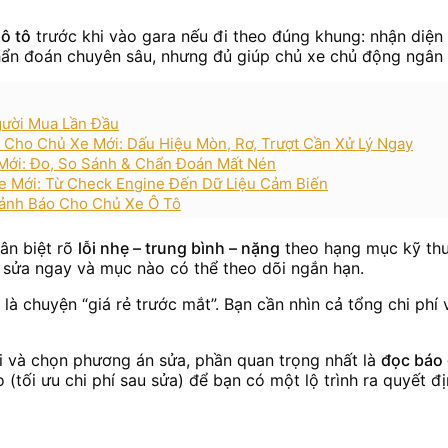
ô tô
trước khi vào gara nếu đi theo đúng khung: nhận diện 
ẩn đoán chuyên sâu, nhưng đủ giúp chủ xe chủ động ngân s
gười Mua Lần Đầu
Cho Chủ Xe Mới: Dấu Hiệu Mòn, Rơ, Trượt Cần Xử Lý Ngay
Mới: Đo, So Sánh & Chẩn Đoán Mất Nén
 Mới: Từ Check Engine Đến Dữ Liệu Cảm Biến
Cảnh Báo Cho Chủ Xe Ô Tô
ân biệt rõ
lỗi nhẹ – trung bình – nặng
theo hạng mục kỹ thuậ
i sửa ngay và mục nào có thể theo dõi ngắn hạn.
là chuyện “giá rẻ trước mắt”. Bạn cần nhìn cả tổng chi phí v
ỗi và chọn phương án sửa, phần quan trọng nhất là
đọc báo 
o (tối ưu chi phí sau sửa) để bạn có một lộ trình ra quyết đ