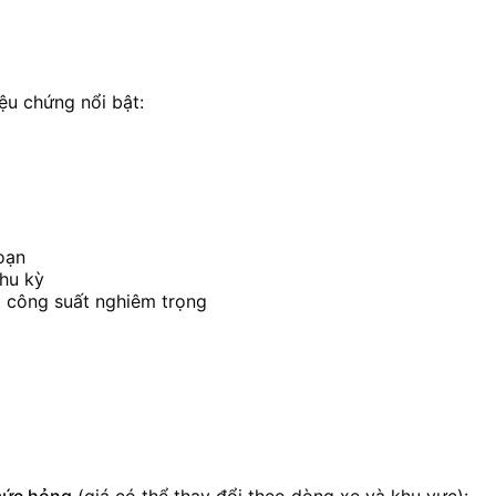
ệu chứng nổi bật:
oạn
chu kỳ
ụt công suất nghiêm trọng