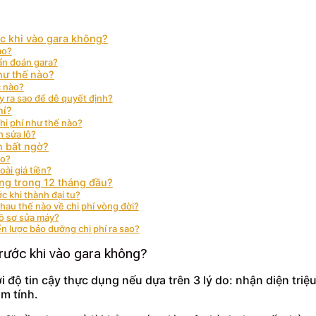
ớc khi vào gara không?
ào?
hẩn đoán gara?
hư thế nào?
c nào?
y ra sao để dễ quyết định?
hí?
chi phí như thế nào?
h sửa lỗ?
h bất ngờ?
ào?
oài giá tiền?
ỏng trong 12 tháng đầu?
ớc khi thành đại tu?
au thế nào về chi phí vòng đời?
hồ sơ sửa máy?
n lược bảo dưỡng chi phí ra sao?
trước khi vào gara không?
ới độ tin cậy thực dụng nếu dựa trên 3 lý do: nhận diện t
m tính.