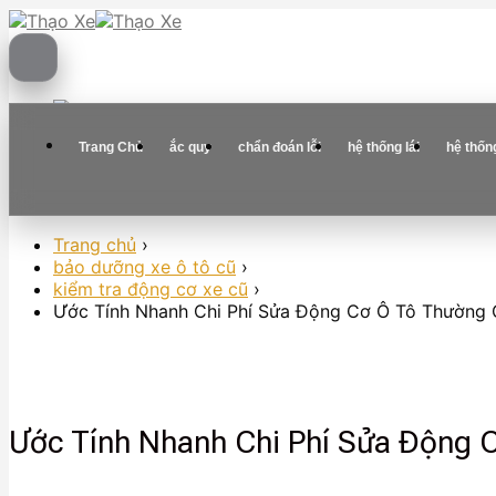
Skip
to
content
Trang Chủ
ắc quy
chẩn đoán lỗi
hệ thống lái
hệ thốn
Trang chủ
›
bảo dưỡng xe ô tô cũ
›
kiểm tra động cơ xe cũ
›
Ước Tính Nhanh Chi Phí Sửa Động Cơ Ô Tô Thường 
Ước Tính Nhanh Chi Phí Sửa Động 