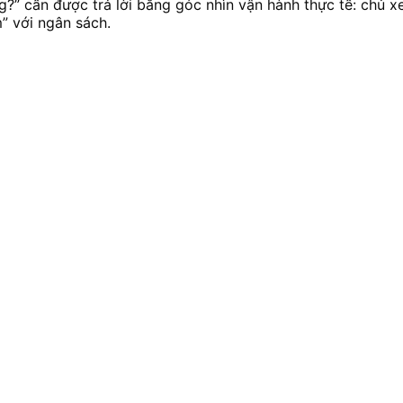
g?” cần được trả lời bằng góc nhìn vận hành thực tế: chủ x
” với ngân sách.