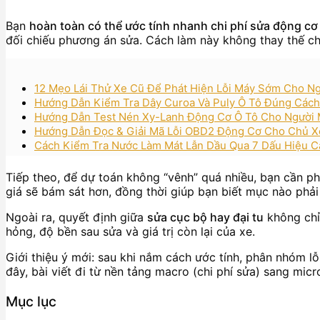
Bạn
hoàn toàn có thể ước tính nhanh chi phí sửa động cơ 
đối chiếu phương án sửa. Cách làm này không thay thế ch
12 Mẹo Lái Thử Xe Cũ Để Phát Hiện Lỗi Máy Sớm Cho N
Hướng Dẫn Kiểm Tra Dây Curoa Và Puly Ô Tô Đúng Cách 
Hướng Dẫn Test Nén Xy-Lanh Động Cơ Ô Tô Cho Người 
Hướng Dẫn Đọc & Giải Mã Lỗi OBD2 Động Cơ Cho Chủ Xe
Cách Kiểm Tra Nước Làm Mát Lẫn Dầu Qua 7 Dấu Hiệu 
Tiếp theo, để dự toán không “vênh” quá nhiều, bạn cần ph
giá sẽ bám sát hơn, đồng thời giúp bạn biết mục nào phả
Ngoài ra, quyết định giữa
sửa cục bộ hay đại tu
không chỉ 
hỏng, độ bền sau sửa và giá trị còn lại của xe.
Giới thiệu ý mới: sau khi nắm cách ước tính, phân nhóm l
đây, bài viết đi từ nền tảng macro (chi phí sửa) sang micr
Mục lục