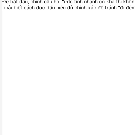
Để bắt đầu, chính câu hỏi “ước tính nhanh có khả thi khôn
phải biết cách đọc dấu hiệu đủ chính xác để tránh “đi đêm