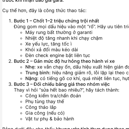
trước khi nhận báo giá gara.
Cụ thể hơn, đây là công thức thao tác:
Bước 1 – Chốt 1–2 triệu chứng trội nhất
Đừng gom mọi dấu hiệu vào một “rổ”. Hãy ưu tiên tri
Máy rung bất thường ở garanti
Nhiệt độ tăng nhanh khi chạy chậm
Xe yếu lực, tăng tốc ì
Khói xả đổi màu kéo dài
Đèn check engine bật liên tục
Bước 2 – Gán mức độ hư hỏng theo hành vi xe
Nhẹ:
xe vẫn chạy ổn, dấu hiệu xuất hiện gián đ
Trung bình:
hiệu năng giảm rõ, lỗi lặp lại theo 
Nặng:
có tiếng gõ cơ khí, quá nhiệt liên tục, h
Bước 3 – Đối chiếu bảng giá theo nhóm việc
Thay vì hỏi “sửa hết bao nhiêu?”, hãy tách thành:
Công kiểm tra/chẩn đoán
Phụ tùng thay thế
Công tháo lắp
Gia công (nếu có)
Vật tư phụ & bảo hành