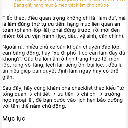
Bảng giá, hạng mục & mẹo tiết kiệm cho chủ xe
Tiếp theo, điều quan trọng không chỉ là “làm đủ”, mà
là
làm đúng thứ tự ưu tiên
: hạng mục liên quan
an
toàn
(phanh–lốp–lái) phải đứng trước, rồi mới đến
nhóm
tối ưu vận hành
(lọc, dầu, vệ sinh, cân chỉnh).
Ngoài ra, nhiều chủ xe băn khoăn chuyện
đảo lốp
,
cân bằng động
, hay “xe đi phố ít có cần làm đầy đủ
không?”. Câu trả lời nằm ở tình trạng thực tế: mòn
lốp, rung vô-lăng, lệch lái, tiếng ồn, bụi lọc… đều là
tín hiệu giúp bạn quyết định
làm ngay hay có thể
giãn
.
Sau đây, hãy cùng khám phá checklist theo kiểu “từ
tổng quan → chi tiết → ưu tiên → chi phí → trường
hợp ngoại lệ”, để bạn bước vào lịch hẹn bảo dưỡng
với tâm thế
nắm chủ động
.
Mục lục