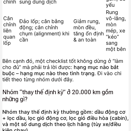
chỉnh
sung dung dịch
yếu
Rung
Cân
vô-lăng,
Đảo lốp; cân bằng
Giảm rung,
chỉnh
mòn
động; cân chỉnh
mòn đều,
liên
mép, xe
chụm (alignment) khi
tăng ổn định
quan
“kéo”
cần
& an toàn
lốp
sang
một bên
Bên cạnh đó, một checklist tốt không dừng ở “làm
cho đủ” mà phải trả lời được:
hạng mục nào bắt
buộc – hạng mục nào theo tình trạng
. Đi vào chi
tiết theo từng nhóm dưới đây.
Nhóm “thay thế định kỳ” ở 20.000 km gồm
những gì?
Nhóm thay thế định kỳ thường gồm: dầu động cơ
+ lọc dầu, lọc gió động cơ, lọc gió điều hòa (cabin),
và một số dung dịch theo lịch hãng (tùy xe/điều
kiện chạy).