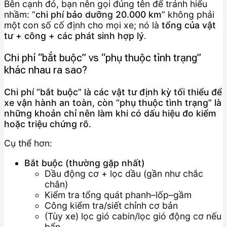
Bên cạnh đó, bạn nên gọi đúng tên để tránh hiểu
nhầm: “
chi phí bảo dưỡng 20.000 km
” không phải
một con số cố định cho mọi xe; nó là
tổng của vật
tư + công + các phát sinh hợp lý
.
Chi phí “bắt buộc” vs “phụ thuộc tình trạng”
khác nhau ra sao?
Chi phí “bắt buộc” là các vật tư định kỳ tối thiểu để
xe vận hành an toàn, còn “phụ thuộc tình trạng” là
những khoản chỉ nên làm khi có dấu hiệu đo kiểm
hoặc triệu chứng rõ.
Cụ thể hơn:
Bắt buộc (thường gặp nhất)
Dầu động cơ + lọc dầu (gần như chắc
chắn)
Kiểm tra tổng quát phanh–lốp–gầm
Công kiểm tra/siết chỉnh cơ bản
(Tùy xe) lọc gió cabin/lọc gió động cơ nếu
bẩn