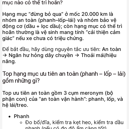
mục nào có thể trì hoãn?
Hạng mục “đừng bỏ qua” ở mốc 20.000 km là
nhóm an toàn (phanh–lốp–lái) và nhóm bảo vệ
động cơ (dầu + lọc dầu); còn hạng mục có thể trì
hoãn thường là vệ sinh mang tính “cải thiện cảm
giác” nếu xe chưa có triệu chứng.
Để bắt đầu, hãy dùng nguyên tắc ưu tiên:
An toàn
→ Ngăn hư hỏng dây chuyền → Thoải mái/hiệu
năng
.
Top hạng mục ưu tiên an toàn (phanh – lốp – lái)
gồm những gì?
Top ưu tiên an toàn gồm 3 cụm meronym (bộ
phận con) của “an toàn vận hành”: phanh, lốp, và
hệ lái/treo.
Phanh
Đo bố/đĩa, kiểm tra kẹt heo, kiểm tra dầu
phanh (nếu có đo độ ẩm càng tốt).