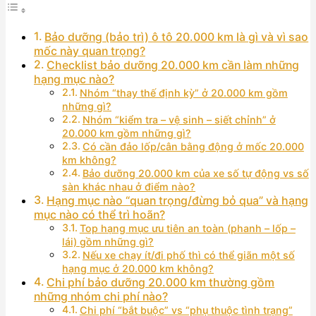
Bảo dưỡng (bảo trì) ô tô 20.000 km là gì và vì sao
mốc này quan trọng?
Checklist bảo dưỡng 20.000 km cần làm những
hạng mục nào?
Nhóm “thay thế định kỳ” ở 20.000 km gồm
những gì?
Nhóm “kiểm tra – vệ sinh – siết chỉnh” ở
20.000 km gồm những gì?
Có cần đảo lốp/cân bằng động ở mốc 20.000
km không?
Bảo dưỡng 20.000 km của xe số tự động vs số
sàn khác nhau ở điểm nào?
Hạng mục nào “quan trọng/đừng bỏ qua” và hạng
mục nào có thể trì hoãn?
Top hạng mục ưu tiên an toàn (phanh – lốp –
lái) gồm những gì?
Nếu xe chạy ít/đi phố thì có thể giãn một số
hạng mục ở 20.000 km không?
Chi phí bảo dưỡng 20.000 km thường gồm
những nhóm chi phí nào?
Chi phí “bắt buộc” vs “phụ thuộc tình trạng”