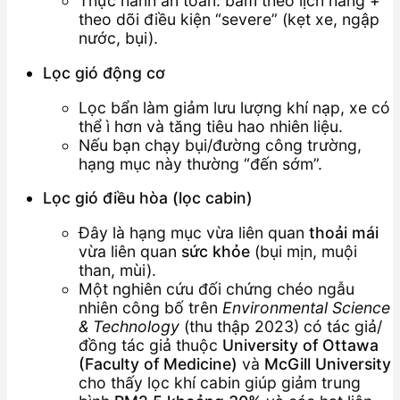
Thực hành an toàn: bám theo lịch hãng +
theo dõi điều kiện “severe” (kẹt xe, ngập
nước, bụi).
Lọc gió động cơ
Lọc bẩn làm giảm lưu lượng khí nạp, xe có
thể ì hơn và tăng tiêu hao nhiên liệu.
Nếu bạn chạy bụi/đường công trường,
hạng mục này thường “đến sớm”.
Lọc gió điều hòa (lọc cabin)
Đây là hạng mục vừa liên quan
thoải mái
vừa liên quan
sức khỏe
(bụi mịn, muội
than, mùi).
Một nghiên cứu đối chứng chéo ngẫu
nhiên công bố trên
Environmental Science
& Technology
(thu thập 2023) có tác giả/
đồng tác giả thuộc
University of Ottawa
(Faculty of Medicine)
và
McGill University
cho thấy lọc khí cabin giúp giảm trung