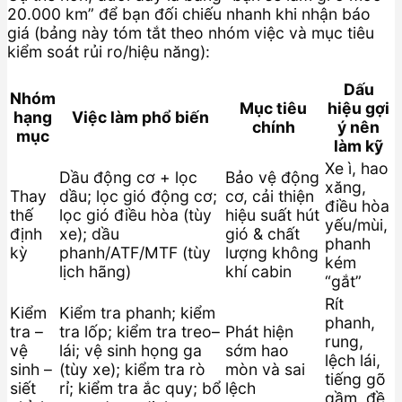
20.000 km” để bạn đối chiếu nhanh khi nhận báo
giá (bảng này tóm tắt theo nhóm việc và mục tiêu
kiểm soát rủi ro/hiệu năng):
Dấu
Nhóm
Mục tiêu
hiệu gợi
hạng
Việc làm phổ biến
chính
ý nên
mục
làm kỹ
Xe ì, hao
Dầu động cơ + lọc
Bảo vệ động
xăng,
Thay
dầu; lọc gió động cơ;
cơ, cải thiện
điều hòa
thế
lọc gió điều hòa (tùy
hiệu suất hút
yếu/mùi,
định
xe); dầu
gió & chất
phanh
kỳ
phanh/ATF/MTF (tùy
lượng không
kém
lịch hãng)
khí cabin
“gắt”
Rít
Kiểm
Kiểm tra phanh; kiểm
phanh,
tra –
tra lốp; kiểm tra treo–
Phát hiện
rung,
vệ
lái; vệ sinh họng ga
sớm hao
lệch lái,
sinh –
(tùy xe); kiểm tra rò
mòn và sai
tiếng gõ
siết
rỉ; kiểm tra ắc quy; bổ
lệch
gầm, đề