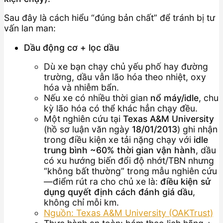
Sau đây là cách hiểu “đúng bản chất” để tránh bị tư
vấn lan man:
Dầu động cơ + lọc dầu
Dù xe bạn chạy chủ yếu phố hay đường
trường, dầu vẫn lão hóa theo nhiệt, oxy
hóa và nhiễm bẩn.
Nếu xe có nhiều thời gian
nổ máy/idle
, chu
kỳ lão hóa có thể khác hẳn chạy đều.
Một nghiên cứu tại
Texas A&M University
(hồ sơ luận văn ngày
18/01/2013
) ghi nhận
trong điều kiện xe tải nặng chạy với
idle
trung bình ~60% thời gian vận hành
, dầu
có xu hướng biến đổi độ nhớt/TBN nhưng
“không bất thường” trong mẫu nghiên cứu
—điểm rút ra cho chủ xe là:
điều kiện sử
dụng quyết định cách đánh giá dầu
,
không chỉ mỗi km.
Nguồn: Texas A&M University (OAKTrust)