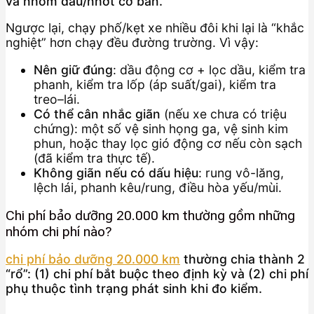
và nhóm dầu/nhớt cơ bản.
Ngược lại, chạy phố/kẹt xe nhiều đôi khi lại là “khắc
nghiệt” hơn chạy đều đường trường. Vì vậy:
Nên giữ đúng
: dầu động cơ + lọc dầu, kiểm tra
phanh, kiểm tra lốp (áp suất/gai), kiểm tra
treo–lái.
Có thể cân nhắc giãn
(nếu xe chưa có triệu
chứng): một số vệ sinh họng ga, vệ sinh kim
phun, hoặc thay lọc gió động cơ nếu còn sạch
(đã kiểm tra thực tế).
Không giãn nếu có dấu hiệu
: rung vô-lăng,
lệch lái, phanh kêu/rung, điều hòa yếu/mùi.
Chi phí bảo dưỡng 20.000 km thường gồm những
nhóm chi phí nào?
chi phí bảo dưỡng 20.000 km
thường chia thành 2
“rổ”: (1) chi phí bắt buộc theo định kỳ và (2) chi phí
phụ thuộc tình trạng phát sinh khi đo kiểm.