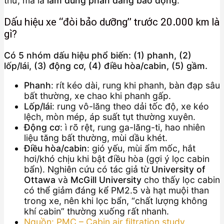
thứ, mà là
làm đúng phần đang báo động
.
Dấu hiệu xe “đòi bảo dưỡng” trước 20.000 km là
gì?
Có 5 nhóm dấu hiệu phổ biến: (1) phanh, (2)
lốp/lái, (3) động cơ, (4) điều hòa/cabin, (5) gầm.
Phanh
: rít kéo dài, rung khi phanh, bàn đạp sâu
bất thường, xe chao khi phanh gấp.
Lốp/lái
: rung vô-lăng theo dải tốc độ, xe kéo
lệch, mòn mép, áp suất tụt thường xuyên.
Động cơ
: ì rõ rệt, rung ga-lăng-ti, hao nhiên
liệu tăng bất thường, mùi dầu khét.
Điều hòa/cabin
: gió yếu, mùi ẩm mốc, hắt
hơi/khó chịu khi bật điều hòa (gợi ý lọc cabin
bẩn). Nghiên cứu có tác giả từ
University of
Ottawa
và
McGill University
cho thấy lọc cabin
có thể giảm đáng kể PM2.5 và hạt muội than
trong xe, nên khi lọc bẩn, “chất lượng không
khí cabin” thường xuống rất nhanh.
Nguồn: PMC – Cabin air filtration study