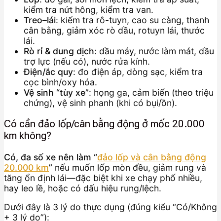
kiểm tra nứt hông, kiểm tra van.
Treo–lái
: kiểm tra rô-tuyn, cao su càng, thanh
cân bằng, giảm xóc rò dầu, rotuyn lái, thước
lái.
Rò rỉ & dung dịch
: dầu máy, nước làm mát, dầu
trợ lực (nếu có), nước rửa kính.
Điện/ắc quy
: đo điện áp, dòng sạc, kiểm tra
cọc bình/oxy hóa.
Vệ sinh “tùy xe”
: họng ga, cảm biến (theo triệu
chứng), vệ sinh phanh (khi có bụi/ồn).
Có cần đảo lốp/cân bằng động ở mốc 20.000
km không?
Có, đa số xe nên làm “
đảo lốp và cân bằng động
20.000 km
”
nếu muốn lốp mòn đều, giảm rung và
tăng ổn định lái—đặc biệt khi xe chạy phố nhiều,
hay leo lề, hoặc có dấu hiệu rung/lệch.
Dưới đây là 3 lý do thực dụng (đúng kiểu “Có/Không
+ 3 lý do”):