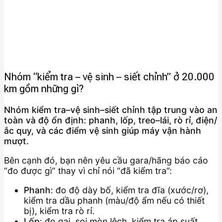
Nhóm “kiểm tra – vệ sinh – siết chỉnh” ở 20.000
km gồm những gì?
Nhóm kiểm tra–vệ sinh–siết chỉnh tập trung vào an
toàn và độ ổn định: phanh, lốp, treo–lái, rò rỉ, điện/
ắc quy, và các điểm vệ sinh giúp máy vận hành
mượt.
Bên cạnh đó, bạn nên yêu cầu gara/hãng báo cáo
“đo được gì” thay vì chỉ nói “đã kiểm tra”:
Phanh
: đo độ dày bố, kiểm tra đĩa (xước/rơ),
kiểm tra dầu phanh (màu/độ ẩm nếu có thiết
bị), kiểm tra rò rỉ.
Lốp
: đo gai, soi mòn lệch, kiểm tra áp suất,