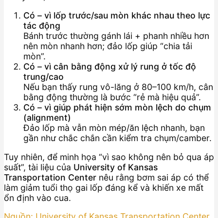
Có – vì lốp trước/sau mòn khác nhau theo lực
tác động
Bánh trước thường gánh lái + phanh nhiều hơn
nên mòn nhanh hơn; đảo lốp giúp “chia tải
mòn”.
Có – vì cân bằng động xử lý rung ở tốc độ
trung/cao
Nếu bạn thấy rung vô-lăng ở 80–100 km/h, cân
bằng động thường là bước “rẻ mà hiệu quả”.
Có – vì giúp phát hiện sớm mòn lệch do chụm
(alignment)
Đảo lốp mà vẫn mòn mép/ăn lệch nhanh, bạn
gần như chắc chắn cần kiểm tra chụm/camber.
Tuy nhiên, để minh họa “vì sao không nên bỏ qua áp
suất”, tài liệu của
University of Kansas
Transportation Center
nêu rằng bơm sai áp có thể
làm giảm tuổi thọ gai lốp đáng kể và khiến xe mất
ổn định vào cua.
Nguồn: University of Kansas Transportation Center