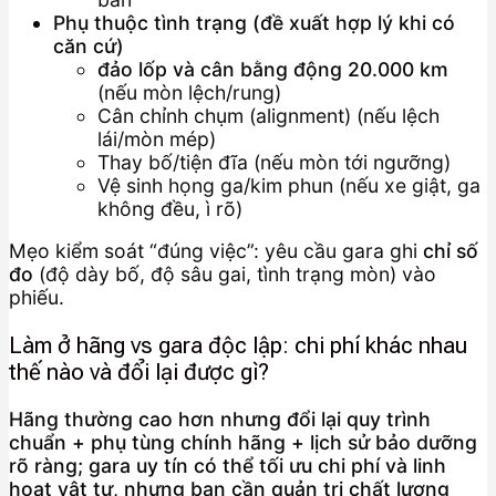
Phụ thuộc tình trạng (đề xuất hợp lý khi có
căn cứ)
đảo lốp và cân bằng động 20.000 km
(nếu mòn lệch/rung)
Cân chỉnh chụm (alignment) (nếu lệch
lái/mòn mép)
Thay bố/tiện đĩa (nếu mòn tới ngưỡng)
Vệ sinh họng ga/kim phun (nếu xe giật, ga
không đều, ì rõ)
Mẹo kiểm soát “đúng việc”: yêu cầu gara ghi
chỉ số
đo
(độ dày bố, độ sâu gai, tình trạng mòn) vào
phiếu.
Làm ở hãng vs gara độc lập: chi phí khác nhau
thế nào và đổi lại được gì?
Hãng thường cao hơn nhưng đổi lại quy trình
chuẩn + phụ tùng chính hãng + lịch sử bảo dưỡng
rõ ràng; gara uy tín có thể tối ưu chi phí và linh
hoạt vật tư, nhưng bạn cần quản trị chất lượng