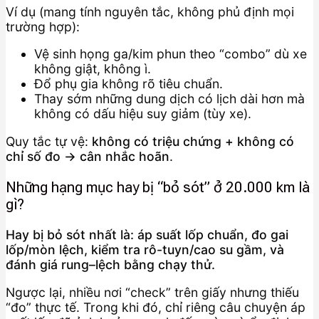
Ví dụ (mang tính nguyên tắc, không phủ định mọi
trường hợp):
Vệ sinh họng ga/kim phun theo “combo” dù xe
không giật, không ì.
Đổ phụ gia không rõ tiêu chuẩn.
Thay sớm những dung dịch có lịch dài hơn mà
không có dấu hiệu suy giảm (tùy xe).
Quy tắc tự vệ:
không có triệu chứng + không có
chỉ số đo → cân nhắc hoãn
.
Những hạng mục hay bị “bỏ sót” ở 20.000 km là
gì?
Hay bị bỏ sót nhất là: áp suất lốp chuẩn, đo gai
lốp/mòn lệch, kiểm tra rô-tuyn/cao su gầm, và
đánh giá rung–lệch bằng chạy thử.
Ngược lại, nhiều nơi “check” trên giấy nhưng thiếu
“đo” thực tế. Trong khi đó, chỉ riêng câu chuyện áp