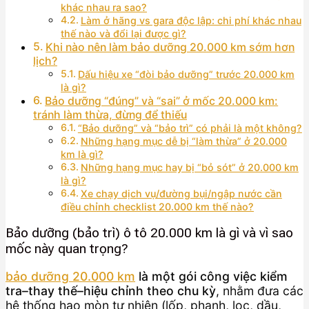
khác nhau ra sao?
Làm ở hãng vs gara độc lập: chi phí khác nhau
thế nào và đổi lại được gì?
Khi nào nên làm bảo dưỡng 20.000 km sớm hơn
lịch?
Dấu hiệu xe “đòi bảo dưỡng” trước 20.000 km
là gì?
Bảo dưỡng “đúng” và “sai” ở mốc 20.000 km:
tránh làm thừa, đừng để thiếu
“Bảo dưỡng” và “bảo trì” có phải là một không?
Những hạng mục dễ bị “làm thừa” ở 20.000
km là gì?
Những hạng mục hay bị “bỏ sót” ở 20.000 km
là gì?
Xe chạy dịch vụ/đường bụi/ngập nước cần
điều chỉnh checklist 20.000 km thế nào?
Bảo dưỡng (bảo trì) ô tô 20.000 km là gì và vì sao
mốc này quan trọng?
bảo dưỡng 20.000 km
là một gói công việc kiểm
tra–thay thế–hiệu chỉnh theo chu kỳ
, nhằm đưa các
hệ thống hao mòn tự nhiên (lốp, phanh, lọc, dầu,