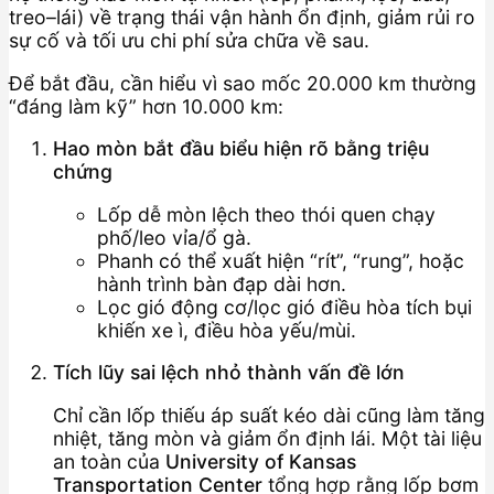
treo–lái) về trạng thái vận hành ổn định, giảm rủi ro
sự cố và tối ưu chi phí sửa chữa về sau.
Để bắt đầu, cần hiểu vì sao mốc 20.000 km thường
“đáng làm kỹ” hơn 10.000 km:
Hao mòn bắt đầu biểu hiện rõ bằng triệu
chứng
Lốp dễ mòn lệch theo thói quen chạy
phố/leo vỉa/ổ gà.
Phanh có thể xuất hiện “rít”, “rung”, hoặc
hành trình bàn đạp dài hơn.
Lọc gió động cơ/lọc gió điều hòa tích bụi
khiến xe ì, điều hòa yếu/mùi.
Tích lũy sai lệch nhỏ thành vấn đề lớn
Chỉ cần lốp thiếu áp suất kéo dài cũng làm tăng
nhiệt, tăng mòn và giảm ổn định lái. Một tài liệu
an toàn của
University of Kansas
Transportation Center
tổng hợp rằng lốp bơm