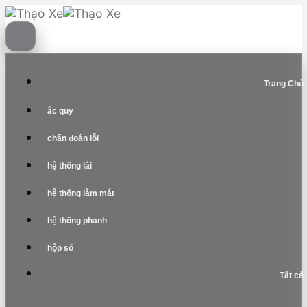
Skip
to
content
Trang Chủ
ắc quy
chẩn đoán lỗi
hệ thống lái
hệ thống làm mát
hệ thống phanh
hộp số
Tất cả