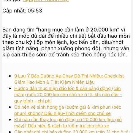
Cập nhật: 05:53
Bạn đang tìm “
hạng mục cần làm ở 20.000 km
” vì
đây là mốc đủ dài để nhiều chi tiết bắt đầu
hao mòn
theo chu kỳ
(lốp mòn lệch, lọc bẩn dần, dầu/nhớt
giảm tính năng, phanh xuống phong độ), nhưng vẫn
kịp can thiệp sớm
để tránh kéo theo hỏng hóc lớn.
9 Lưu Ý Bảo Dưỡng Xe Chạy Đô Thị Nhiều: Checklist
Giảm Hao Mòn & Tiết Kiệm Nhiên Liệu
Hướng dẫn thực hiện đảo lốp & cân bằng động (cân
mâm) mốc 20.000 km cho chủ xe ô tô: khi nào cần –
quy trình – chi phí
Có nên vệ sinh họng ga (bướm ga) & kim phun (béc
phun) không? Dấu hiệu–Thời điểm cho chủ xe
Khi nào cần thay lọc gió động cơ 20.000 km (lọc gió
máy)? Dấu hiệu & cách tự kiểm tra cho chủ xe
Cập nhật chi phí bảo dưỡng 20.000 km (cấp 3) cho ô tô: