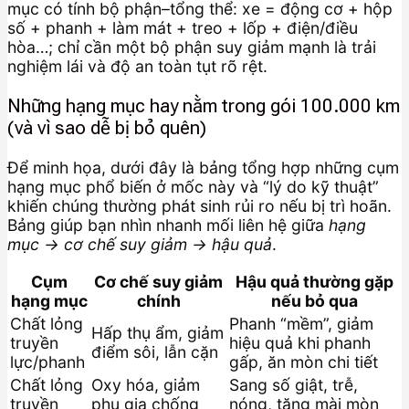
mục có tính bộ phận–tổng thể: xe = động cơ + hộp
số + phanh + làm mát + treo + lốp + điện/điều
hòa…; chỉ cần một bộ phận suy giảm mạnh là trải
nghiệm lái và độ an toàn tụt rõ rệt.
Những hạng mục hay nằm trong gói 100.000 km
(và vì sao dễ bị bỏ quên)
Để minh họa, dưới đây là bảng tổng hợp những cụm
hạng mục phổ biến ở mốc này và “lý do kỹ thuật”
khiến chúng thường phát sinh rủi ro nếu bị trì hoãn.
Bảng giúp bạn nhìn nhanh mối liên hệ giữa
hạng
mục → cơ chế suy giảm → hậu quả
.
Cụm
Cơ chế suy giảm
Hậu quả thường gặp
hạng mục
chính
nếu bỏ qua
Chất lỏng
Phanh “mềm”, giảm
Hấp thụ ẩm, giảm
truyền
hiệu quả khi phanh
điểm sôi, lẫn cặn
lực/phanh
gấp, ăn mòn chi tiết
Chất lỏng
Oxy hóa, giảm
Sang số giật, trễ,
truyền
phụ gia chống
nóng, tăng mài mòn