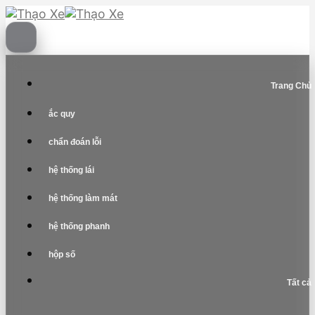
Skip
to
content
Trang Chủ
ắc quy
chẩn đoán lỗi
hệ thống lái
hệ thống làm mát
hệ thống phanh
hộp số
Tất cả