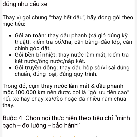
đúng nhu cầu xe
Thay vì gọi chung “thay hết dầu”, hãy đóng gói theo
mục tiêu:
Gói an toàn
: thay dầu phanh (xả gió đúng kỹ
thuật), kiểm tra bố/đĩa, cân bằng–đảo lốp, căn
chỉnh góc đặt.
Gói bền bỉ nhiệt
: thay nước làm mát, kiểm tra
két nước/ống nước/nắp két.
Gói truyền động
: thay dầu hộp số/vi sai đúng
chuẩn, đúng loại, đúng quy trình.
Trong đó, cụm
thay nước làm mát & dầu phanh
mốc 100.000 km
nên được coi là “gói ưu tiên cao”
nếu xe hay chạy xa/đèo hoặc đã nhiều năm chưa
thay.
Bước 4: Chọn nơi thực hiện theo tiêu chí “minh
bạch – đo lường – bảo hành”