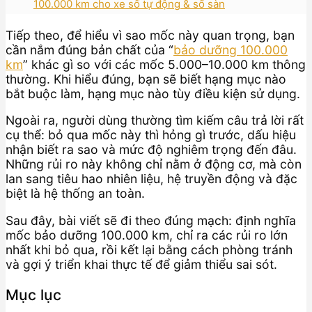
100.000 km cho xe số tự động & số sàn
Tiếp theo, để hiểu vì sao mốc này quan trọng, bạn
cần nắm đúng bản chất của “
bảo dưỡng 100.000
km
” khác gì so với các mốc 5.000–10.000 km thông
thường. Khi hiểu đúng, bạn sẽ biết hạng mục nào
bắt buộc làm, hạng mục nào tùy điều kiện sử dụng.
Ngoài ra, người dùng thường tìm kiếm câu trả lời rất
cụ thể: bỏ qua mốc này thì hỏng gì trước, dấu hiệu
nhận biết ra sao và mức độ nghiêm trọng đến đâu.
Những rủi ro này không chỉ nằm ở động cơ, mà còn
lan sang tiêu hao nhiên liệu, hệ truyền động và đặc
biệt là hệ thống an toàn.
Sau đây, bài viết sẽ đi theo đúng mạch: định nghĩa
mốc bảo dưỡng 100.000 km, chỉ ra các rủi ro lớn
nhất khi bỏ qua, rồi kết lại bằng cách phòng tránh
và gợi ý triển khai thực tế để giảm thiểu sai sót.
Mục lục