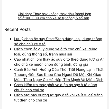
Giải đáp: Thay hay không thay dầu (nhớt) hộp
số ở 100.000 km cho xe số tự động & số sàn
Recent Posts
Lưu ý chọn ắc quy Start/Stop đúng loại, đúng thông
số cho chủ xe ô tô
Cách chọn ắc quy đúng xe ô tô cho chủ xe: đúng
loại, đúng thông số, tránh mua sai
Cập nhật chi phí thay ắc quy ô tô theo dung lượng Ah
cho chủ xe muốn chọn đúng bình, đúng giá
Cảnh Báo Ảnh Hưởng Của Thời Tiết Nóng Lạnh Thất
Thường Đến Sức Khỏe Cho Người Dễ Mệt Khi Giao
Mùa: Tăng Nguy Cơ Hô Hấp, Tim Mạch Và Miễn Dịch
Cách kiểm tra máy phát và điện áp sạc ô tô đúng
chuẩn cho chủ xe
Cách sạc bảo dưỡng ắc quy ô tô khi xe ít đi để tránh
tụt điện cho chủ xe