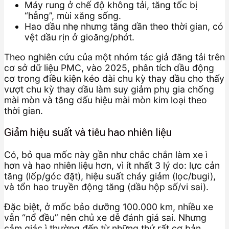
Máy rung ở chế độ không tải, tăng tốc bị
“hẫng”, mùi xăng sống.
Hao dầu nhẹ nhưng tăng dần theo thời gian, có
vệt dầu rịn ở gioăng/phớt.
Theo nghiên cứu của một nhóm tác giả đăng tải trên
cơ sở dữ liệu PMC, vào 2025, phân tích dầu động
cơ trong điều kiện kéo dài chu kỳ thay dầu cho thấy
vượt chu kỳ thay dầu làm suy giảm phụ gia chống
mài mòn và tăng dấu hiệu mài mòn kim loại theo
thời gian.
Giảm hiệu suất và tiêu hao nhiên liệu
Có, bỏ qua mốc này gần như chắc chắn làm xe ì
hơn và hao nhiên liệu hơn, vì ít nhất 3 lý do: lực cản
tăng (lốp/góc đặt), hiệu suất cháy giảm (lọc/bugi),
và tổn hao truyền động tăng (dầu hộp số/vi sai).
Đặc biệt, ở mốc bảo dưỡng 100.000 km, nhiều xe
vẫn “nổ đều” nên chủ xe dễ đánh giá sai. Nhưng
cảm giác ì thường đến từ những thứ rất cơ bản.