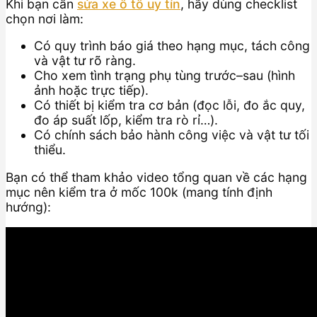
Khi bạn cần
sửa xe ô tô uy tín
, hãy dùng checklist
chọn nơi làm:
Có quy trình báo giá theo hạng mục, tách công
và vật tư rõ ràng.
Cho xem tình trạng phụ tùng trước–sau (hình
ảnh hoặc trực tiếp).
Có thiết bị kiểm tra cơ bản (đọc lỗi, đo ắc quy,
đo áp suất lốp, kiểm tra rò rỉ…).
Có chính sách bảo hành công việc và vật tư tối
thiểu.
Bạn có thể tham khảo video tổng quan về các hạng
mục nên kiểm tra ở mốc 100k (mang tính định
hướng):