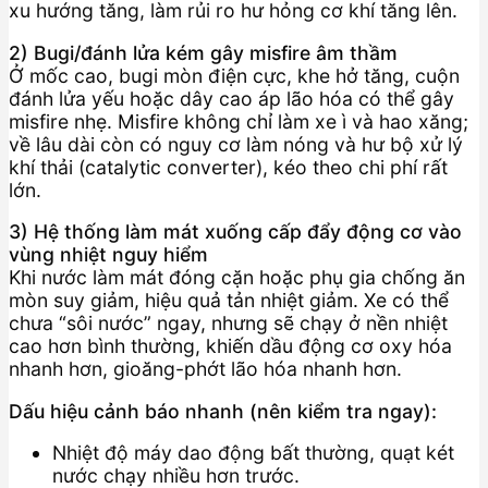
xu hướng tăng, làm rủi ro hư hỏng cơ khí tăng lên.
2) Bugi/đánh lửa kém gây misfire âm thầm
Ở mốc cao, bugi mòn điện cực, khe hở tăng, cuộn
đánh lửa yếu hoặc dây cao áp lão hóa có thể gây
misfire nhẹ. Misfire không chỉ làm xe ì và hao xăng;
về lâu dài còn có nguy cơ làm nóng và hư bộ xử lý
khí thải (catalytic converter), kéo theo chi phí rất
lớn.
3) Hệ thống làm mát xuống cấp đẩy động cơ vào
vùng nhiệt nguy hiểm
Khi nước làm mát đóng cặn hoặc phụ gia chống ăn
mòn suy giảm, hiệu quả tản nhiệt giảm. Xe có thể
chưa “sôi nước” ngay, nhưng sẽ chạy ở nền nhiệt
cao hơn bình thường, khiến dầu động cơ oxy hóa
nhanh hơn, gioăng-phớt lão hóa nhanh hơn.
Dấu hiệu cảnh báo nhanh (nên kiểm tra ngay):
Nhiệt độ máy dao động bất thường, quạt két
nước chạy nhiều hơn trước.