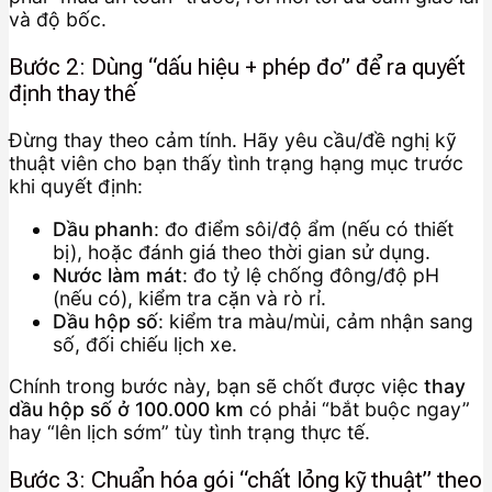
và độ bốc.
Bước 2: Dùng “dấu hiệu + phép đo” để ra quyết
định thay thế
Đừng thay theo cảm tính. Hãy yêu cầu/đề nghị kỹ
thuật viên cho bạn thấy tình trạng hạng mục trước
khi quyết định:
Dầu phanh
: đo điểm sôi/độ ẩm (nếu có thiết
bị), hoặc đánh giá theo thời gian sử dụng.
Nước làm mát
: đo tỷ lệ chống đông/độ pH
(nếu có), kiểm tra cặn và rò rỉ.
Dầu hộp số
: kiểm tra màu/mùi, cảm nhận sang
số, đối chiếu lịch xe.
Chính trong bước này, bạn sẽ chốt được việc
thay
dầu hộp số ở 100.000 km
có phải “bắt buộc ngay”
hay “lên lịch sớm” tùy tình trạng thực tế.
Bước 3: Chuẩn hóa gói “chất lỏng kỹ thuật” theo