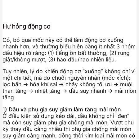
Hư hỏng động cơ
Có, bỏ qua mốc này có thể làm động cơ xuống
nhanh hơn, và thường biểu hiện bằng ít nhất 3 nhóm
dấu hiệu rõ ràng: (1) tiếng ồn bất thường, (2) rung
giật/không mượt, (3) hao dầu/hao nhiên liệu.
Tuy nhiên, lý do khiến động cơ “xuống” không chỉ vì
một chi tiết, mà do chuỗi nguyên nhân (móc xích):
lọc bẩn → hòa khí sai → cháy không tối ưu → muội
than tăng → nhiệt tăng → dầu suy nhanh → mài mòn
tăng.
1) Dầu và phụ gia suy giảm làm tăng mài mòn
Ở điều kiện sử dụng kéo dài, dầu không chỉ “đen”
mà còn suy giảm phụ gia chống mài mòn. Vượt chu
kỳ thay dầu càng nhiều thì phụ gia chống mài mòn
suy giảm càng mạnh, đồng thời kim loại mài mòn có