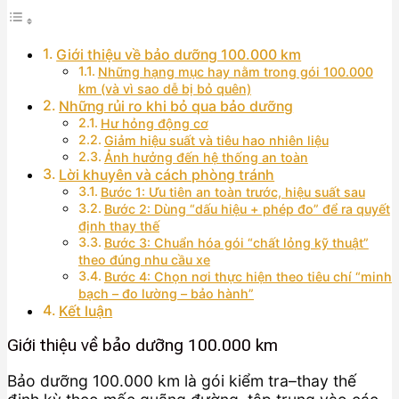
Giới thiệu về bảo dưỡng 100.000 km
Những hạng mục hay nằm trong gói 100.000
km (và vì sao dễ bị bỏ quên)
Những rủi ro khi bỏ qua bảo dưỡng
Hư hỏng động cơ
Giảm hiệu suất và tiêu hao nhiên liệu
Ảnh hưởng đến hệ thống an toàn
Lời khuyên và cách phòng tránh
Bước 1: Ưu tiên an toàn trước, hiệu suất sau
Bước 2: Dùng “dấu hiệu + phép đo” để ra quyết
định thay thế
Bước 3: Chuẩn hóa gói “chất lỏng kỹ thuật”
theo đúng nhu cầu xe
Bước 4: Chọn nơi thực hiện theo tiêu chí “minh
bạch – đo lường – bảo hành”
Kết luận
Giới thiệu về bảo dưỡng 100.000 km
Bảo dưỡng 100.000 km là gói kiểm tra–thay thế