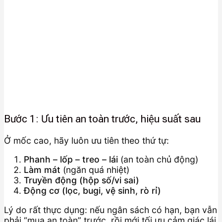
Bước 1: Ưu tiên an toàn trước, hiệu suất sau
Ở mốc cao, hãy luôn ưu tiên theo thứ tự:
Phanh – lốp – treo – lái
(an toàn chủ động)
Làm mát
(ngăn quá nhiệt)
Truyền động (hộp số/vi sai)
Động cơ (lọc, bugi, vệ sinh, rò rỉ)
Lý do rất thực dụng: nếu ngân sách có hạn, bạn vẫn
phải “mua an toàn” trước, rồi mới tối ưu cảm giác lái