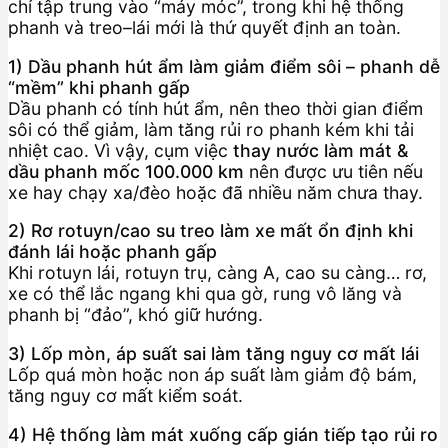
chỉ tập trung vào “máy móc”, trong khi hệ thống
phanh và treo–lái mới là thứ quyết định an toàn.
1) Dầu phanh hút ẩm làm giảm điểm sôi – phanh dễ
“mềm” khi phanh gấp
Dầu phanh có tính hút ẩm, nên theo thời gian điểm
sôi có thể giảm, làm tăng rủi ro phanh kém khi tải
nhiệt cao. Vì vậy, cụm việc
thay nước làm mát &
dầu phanh mốc 100.000 km
nên được ưu tiên nếu
xe hay chạy xa/đèo hoặc đã nhiều năm chưa thay.
2) Rơ rotuyn/cao su treo làm xe mất ổn định khi
đánh lái hoặc phanh gấp
Khi rotuyn lái, rotuyn trụ, càng A, cao su càng… rơ,
xe có thể lắc ngang khi qua gờ, rung vô lăng và
phanh bị “đảo”, khó giữ hướng.
3) Lốp mòn, áp suất sai làm tăng nguy cơ mất lái
Lốp quá mòn hoặc non áp suất làm giảm độ bám,
tăng nguy cơ mất kiểm soát.
4) Hệ thống làm mát xuống cấp gián tiếp tạo rủi ro