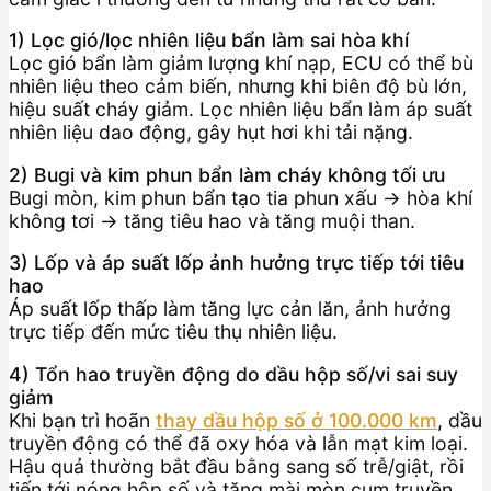
1) Lọc gió/lọc nhiên liệu bẩn làm sai hòa khí
Lọc gió bẩn làm giảm lượng khí nạp, ECU có thể bù
nhiên liệu theo cảm biến, nhưng khi biên độ bù lớn,
hiệu suất cháy giảm. Lọc nhiên liệu bẩn làm áp suất
nhiên liệu dao động, gây hụt hơi khi tải nặng.
2) Bugi và kim phun bẩn làm cháy không tối ưu
Bugi mòn, kim phun bẩn tạo tia phun xấu → hòa khí
không tơi → tăng tiêu hao và tăng muội than.
3) Lốp và áp suất lốp ảnh hưởng trực tiếp tới tiêu
hao
Áp suất lốp thấp làm tăng lực cản lăn, ảnh hưởng
trực tiếp đến mức tiêu thụ nhiên liệu.
4) Tổn hao truyền động do dầu hộp số/vi sai suy
giảm
Khi bạn trì hoãn
thay dầu hộp số ở 100.000 km
, dầu
truyền động có thể đã oxy hóa và lẫn mạt kim loại.
Hậu quả thường bắt đầu bằng sang số trễ/giật, rồi
tiến tới nóng hộp số và tăng mài mòn cụm truyền