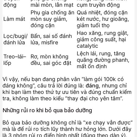
động
mài mòn, lẫn mạt
cụm truyền động
Phụ gia chống ăn
Quá nhiệt, đóng cặn
Làm mát
mòn suy giảm,
két nước, hư gioăng,
đóng cặn
giảm tuổi thọ
Hao xăng, rung giật,
Lọc/bugi/
Bẩn, sai số đánh
giảm công suất, hại
đánh lửa
lửa, misfire
catalytic
Lệch lái, rung, tăng
Treo–lái–
Rơ, mòn không
quãng đường phanh,
lốp
đều, sai góc đặt
mất ổn định
Vì vậy, nếu bạn đang phân vân “làm gói 100k có
đáng không”, câu trả lời đúng là:
đáng
, nhưng chỉ
khi bạn làm theo thứ tự ưu tiên và đúng chuẩn kiểm
tra, không làm theo kiểu “thay đại cho yên tâm”.
Những rủi ro khi bỏ qua bảo dưỡng
Bỏ qua bảo dưỡng không chỉ là “xe chạy vẫn được”
mà là để rủi ro tích lũy thành hư hỏng lớn. Dưới đây
là 3 nhóm rủi ro điển hình nhất (đúng theo dàn ý),