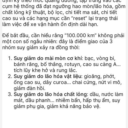
định kỳ theo mốc quãng đường, tập trung vào các
cụm hệ thống đã đạt ngưỡng hao mòn/lão hóa, gồm
chất lỏng kỹ thuật, bộ lọc, chi tiết ma sát, chi tiết
cao su và các hạng mục cần “reset” lại trạng thái
làm việc để xe vận hành ổn định dài hạn.
Để bắt đầu, cần hiểu rằng “100.000 km” không phải
một con số ngẫu nhiên: đây là điểm giao của 3
nhóm suy giảm xảy ra đồng thời:
Suy giảm do mài mòn cơ khí
: bạc, vòng bi,
bánh răng, bố thắng, rotuyn, cao su càng A…
tích lũy khe hở và rung lắc.
Suy giảm do lão hóa vật liệu
: gioăng, phớt,
ống cao su, dây curoa… chai cứng, nứt vi mô,
giảm đàn hồi.
Suy giảm do lão hóa chất lỏng
: dầu, nước làm
mát, dầu phanh… nhiễm bẩn, hấp thụ ẩm, suy
giảm phụ gia, giảm khả năng bảo vệ.