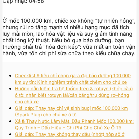
Cập nhật: 04:58
Ở mốc 100.000 km, chiếc xe không “tự nhiên hỏng”,
nhưng rủi ro tăng mạnh vì nhiều hạng mục đã tích
lũy mài mòn, lão hóa vật liệu và suy giảm tính năng
chất lỏng kỹ thuật. Nếu bỏ qua bảo dưỡng, bạn
thường phải trả “hóa đơn kép”: vừa mất an toàn vận
hành, vừa tốn chi phí sửa chữa theo kiểu chữa cháy.
Checklist 9 tiêu chí chọn gara đại bảo dưỡng 100.000
km uy tín: Kinh nghiệm tránh chặt chém cho chủ xe
Hướng dẫn kiểm tra hệ thống treo & rotuyn (khớp cầu)
ô tô: nhận biết rotuyn lái/cân bằng/trụ đứng rơ–hỏng
cho chủ xe
Giải đáp: Thay hay chỉ vệ sinh bugi mốc 100.000 km
(Spark Plug) cho chủ xe ô tô
Xả & Thay Nước Làm Mát, Dầu Phanh Mốc 100.000 km:
Quy Trình – Dấu Hiệu – Chi Phí Cho Chủ Xe Ô Tô
Giải đáp: Thay hay không thay dầu (nhớt) hộp số ở