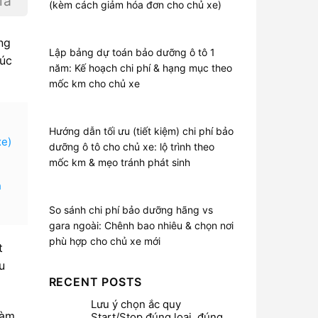
iá
(kèm cách giảm hóa đơn cho chủ xe)
ng
Lập bảng dự toán bảo dưỡng ô tô 1
rúc
năm: Kế hoạch chi phí & hạng mục theo
mốc km cho chủ xe
Hướng dẫn tối ưu (tiết kiệm) chi phí bảo
xe)
dưỡng ô tô cho chủ xe: lộ trình theo
mốc km & mẹo tránh phát sinh
h
So sánh chi phí bảo dưỡng hãng vs
gara ngoài: Chênh bao nhiêu & chọn nơi
phù hợp cho chủ xe mới
t
u
RECENT POSTS
Lưu ý chọn ắc quy
làm
Start/Stop đúng loại, đúng