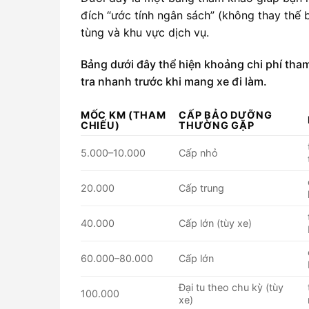
đích “ước tính ngân sách” (không thay thế b
tùng và khu vực dịch vụ.
Bảng dưới đây thể hiện khoảng chi phí tha
tra nhanh trước khi mang xe đi làm.
MỐC KM (THAM
CẤP BẢO DƯỠNG
CHIẾU)
THƯỜNG GẶP
5.000–10.000
Cấp nhỏ
20.000
Cấp trung
40.000
Cấp lớn (tùy xe)
60.000–80.000
Cấp lớn
Đại tu theo chu kỳ (tùy
100.000
xe)