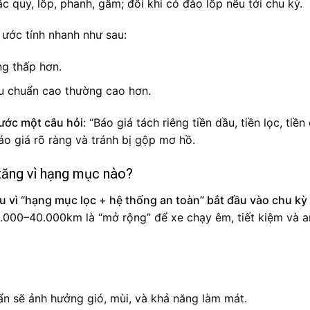
 ắc quy, lốp, phanh, gầm; đôi khi có đảo lốp nếu tới chu kỳ.
 ước tính nhanh như sau:
ng thấp hơn.
ầu chuẩn cao thường cao hơn.
rước một câu hỏi
: “Báo giá tách riêng tiền dầu, tiền lọc, tiề
áo giá rõ ràng và tránh bị gộp mơ hồ.
tăng vì hạng mục nào?
vì “hạng mục lọc + hệ thống an toàn” bắt đầu vào chu kỳ
0.000–40.000km là “mở rộng” để xe chạy êm, tiết kiệm và a
ẩn sẽ ảnh hưởng gió, mùi, và khả năng làm mát.