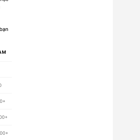
ụ
 bạn
HAM
0
00+
000+
000+