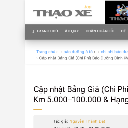
Skip
to
content
TRANG CHỦ
ẮC QUY
CHẨN ĐOÁN LỖI
HỆ 
Trang chủ
›
bảo dưỡng ô tô
›
chi phí bảo dư
Cập nhật Bảng Giá (Chi Phí) Bảo Dưỡng Định
Cập nhật Bảng Giá (Chi Ph
Km 5.000–100.000 & Hạn
Tác giả:
Nguyễn Thành Đạt