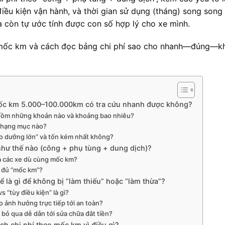
điều kiện vận hành, và thời gian sử dụng (tháng) song song 
còn tự ước tính được con số hợp lý cho xe mình.
eo mốc km và cách đọc bảng chi phí sao cho nhanh—đúng—k
 mốc km 5.000–100.000km có tra cứu nhanh được không?
gồm những khoản nào và khoảng bao nhiêu?
 hạng mục nào?
o dưỡng lớn” và tốn kém nhất không?
hư thế nào (công + phụ tùng + dung dịch)?
ữa các xe dù cùng mốc km?
ờ đủ “mốc km”?
là gì để không bị “làm thiếu” hoặc “làm thừa”?
“tùy điều kiện” là gì?
nh hưởng trực tiếp tới an toàn?
 qua dễ dẫn tới sửa chữa đắt tiền?
ch chi phí theo mốc km vì điều gì?