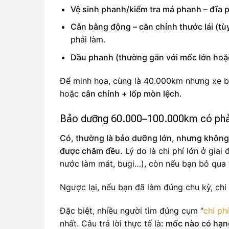
Vệ sinh phanh/kiểm tra má phanh – đĩa 
Cân bằng động – căn chỉnh thước lái (tùy
phải làm.
Dầu phanh (thường gắn với mốc lớn hoặc
Để minh họa, cùng là 40.000km nhưng xe bạ
hoặc
cân chỉnh + lốp mòn lệch
.
Bảo dưỡng 60.000–100.000km có phải 
Có, thường là bảo dưỡng lớn, nhưng không 
được chăm đều.
Lý do là chi phí lớn ở gia
nước làm mát, bugi…), còn nếu bạn bỏ qua t
Ngược lại, nếu bạn đã làm đúng chu kỳ, chi 
Đặc biệt, nhiều người tìm đúng cụm “
chi ph
nhất. Câu trả lời thực tế là:
mốc nào có hạng