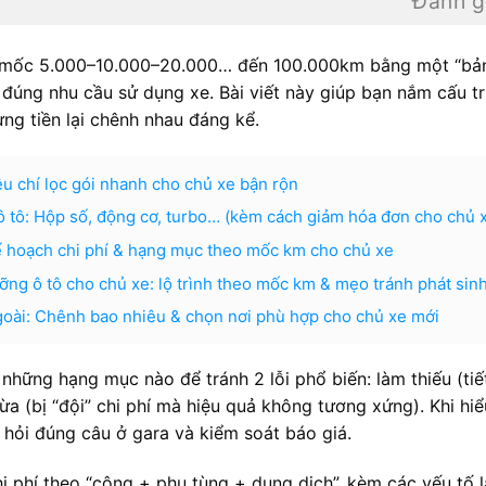
Đánh g
ng mốc 5.000–10.000–20.000… đến 100.000km bằng một “bả
 đúng nhu cầu sử dụng xe. Bài viết này giúp bạn nắm cấu t
ng tiền lại chênh nhau đáng kể.
êu chí lọc gói nhanh cho chủ xe bận rộn
 ô tô: Hộp số, động cơ, turbo… (kèm cách giảm hóa đơn cho chủ 
ế hoạch chi phí & hạng mục theo mốc km cho chủ xe
ưỡng ô tô cho chủ xe: lộ trình theo mốc km & mẹo tránh phát sin
goài: Chênh bao nhiêu & chọn nơi phù hợp cho chủ xe mới
những hạng mục nào để tránh 2 lỗi phổ biến: làm thiếu (tiế
ừa (bị “đội” chi phí mà hiệu quả không tương xứng). Khi hiể
hỏi đúng câu ở gara và kiểm soát báo giá.
 chi phí theo “công + phụ tùng + dung dịch”, kèm các yếu tố 