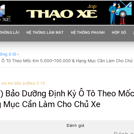
THỐNG LÁI
HỆ THỐNG LÀM MÁT
HỆ THỐNG PHANH
HỘP SỐ
ỡng ô tô
›
 Kỳ Ô Tô Theo Mốc Km 5.000–100.000 & Hạng Mục Cần Làm Cho Chủ
CHI PHÍ BẢO DƯỠNG Ô TÔ
í) Bảo Dưỡng Định Kỳ Ô Tô Theo Mố
g Mục Cần Làm Cho Chủ Xe
Đánh giá