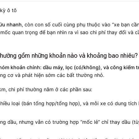
cứu nhanh
, còn con số cuối cùng phụ thuộc vào “xe bạn cầ
 mốc quan trọng để bạn nhìn ra vì sao chi phí thay đổi và c
hường gồm những khoản nào và khoảng bao nhiêu?
m khoản chính: dầu máy, lọc (có/không), và công kiểm tr
ộng cơ và phát hiện sớm các bất thường nhỏ.
m, chi phí thường nằm ở các phần sau:
nhiều loại (bán tổng hợp/tổng hợp), và mỗi xe có dung tích
g dầu, nhưng vẫn có trường hợp “mốc lẻ” chỉ thay dầu (tùy