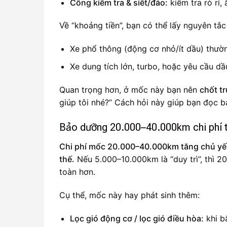
Công kiểm tra & siết/đảo:
kiểm tra rò rỉ,
Về “khoảng tiền”, bạn có thể lấy nguyên tắc
Xe phổ thông (động cơ nhỏ/ít dầu) thườ
Xe dung tích lớn, turbo, hoặc yêu cầu d
Quan trọng hơn, ở mốc này bạn nên
chốt t
giúp tôi nhé?” Cách hỏi này giúp bạn đọc b
Bảo dưỡng 20.000–40.000km chi phí 
Chi phí mốc 20.000–40.000km tăng chủ yếu 
thế.
Nếu 5.000–10.000km là “duy trì”, thì 2
toàn hơn.
Cụ thể, mốc này hay phát sinh thêm:
Lọc gió động cơ / lọc gió điều hòa:
khi b