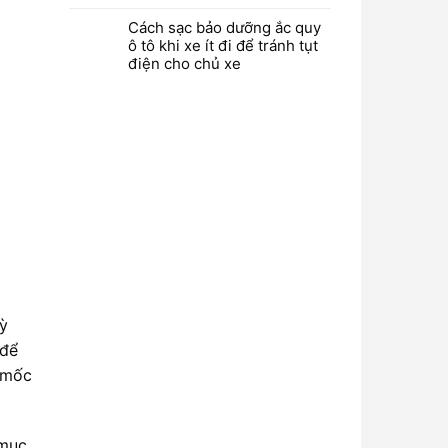
Cách sạc bảo dưỡng ắc quy
ô tô khi xe ít đi để tránh tụt
điện cho chủ xe
ỳ
 để
 mốc
 mục