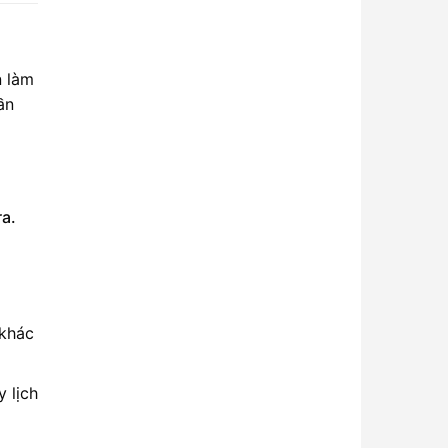
n làm
ần
a.
 khác
 lịch