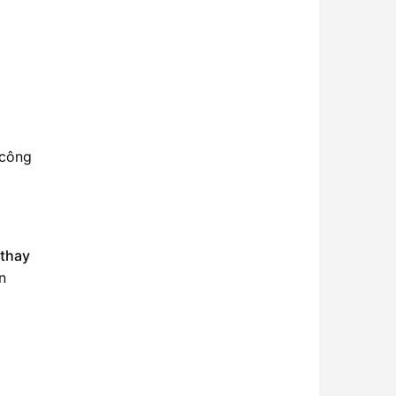
n công
 thay
n