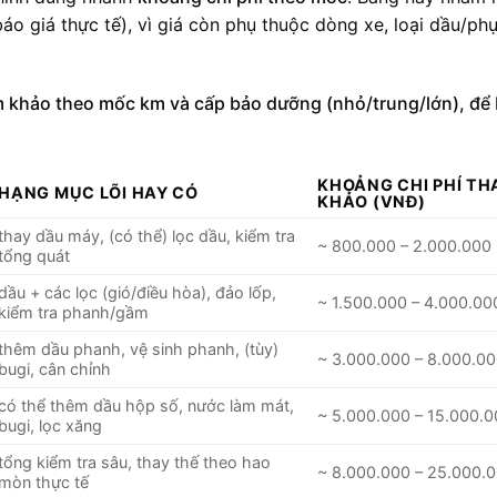
áo giá thực tế), vì giá còn phụ thuộc dòng xe, loại dầu/ph
m khảo theo mốc km và cấp bảo dưỡng (nhỏ/trung/lớn), để
KHOẢNG CHI PHÍ T
HẠNG MỤC LÕI HAY CÓ
KHẢO (VNĐ)
thay dầu máy, (có thể) lọc dầu, kiểm tra
~ 800.000 – 2.000.000
tổng quát
dầu + các lọc (gió/điều hòa), đảo lốp,
~ 1.500.000 – 4.000.00
kiểm tra phanh/gầm
thêm dầu phanh, vệ sinh phanh, (tùy)
~ 3.000.000 – 8.000.0
bugi, cân chỉnh
có thể thêm dầu hộp số, nước làm mát,
~ 5.000.000 – 15.000.
bugi, lọc xăng
tổng kiểm tra sâu, thay thế theo hao
~ 8.000.000 – 25.000.
mòn thực tế