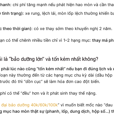
phanh:
chi phí tăng mạnh nếu phát hiện hao mòn và cần tha
 tình trạng):
xe rung, lệch lái, mòn lốp lệch thường khiến b
 theo thời gian):
có xe thay sớm theo khuyến nghị 2 năm.
n có thể chênh nhiều tiền chỉ vì 1–2 hạng mục:
thay má p
là “bảo dưỡng lớn” và tốn kém nhất không?
phải lúc nào cũng “tốn kém nhất” nếu bạn đi đúng lịch và 
i đoạn này thường đến từ các hạng mục chu kỳ dài (dầu hộp 
rước đó thì “dồn cục” sẽ làm hóa đơn cao đột biến.
phí có thể “đều” hơn và ít phát sinh thay thế nặng.
í đại bảo dưỡng 40k/60k/100k
” vì muốn biết mốc nào “đau 
 mục hao mòn thật sự (phanh, lốp, dung dịch, hộp số…) t