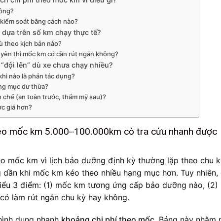
hông?
 kiểm soát bằng cách nào?
dựa trên số km chạy thực tế?
ù theo kịch bản nào?
yên thì mốc km có cần rút ngắn không?
“đội lên” dù xe chưa chạy nhiều?
khi nào là phản tác dụng?
ạng mục dư thừa?
 chế (an toàn trước, thẩm mỹ sau)?
ợc giá hơn?
theo mốc km 5.000–100.000km có tra cứu nhanh được
o mốc km vì lịch bảo dưỡng định kỳ thường lặp theo chu k
ng dần khi mốc km kéo theo nhiều hạng mục hơn. Tuy nhiên,
hiểu 3 điểm: (1) mốc km tương ứng cấp bảo dưỡng nào, (2)
 có làm rút ngắn chu kỳ hay không.
hình dung nhanh
khoảng chi phí theo mốc
. Bảng này nhằm