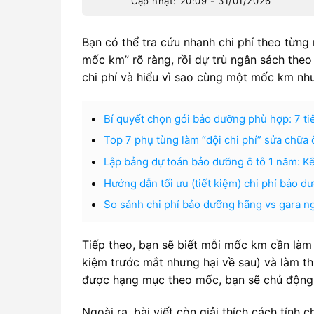
Cập nhật: 20:09 - 31/01/2026
Bạn có thể tra cứu nhanh chi phí theo từ
mốc km” rõ ràng, rồi dự trù ngân sách theo
chi phí và hiểu vì sao cùng một mốc km như
Bí quyết chọn gói bảo dưỡng phù hợp: 7 ti
Top 7 phụ tùng làm “đội chi phí” sửa chữa
Lập bảng dự toán bảo dưỡng ô tô 1 năm: K
Hướng dẫn tối ưu (tiết kiệm) chi phí bảo d
So sánh chi phí bảo dưỡng hãng vs gara n
Tiếp theo, bạn sẽ biết mỗi mốc km cần làm 
kiệm trước mắt nhưng hại về sau) và làm th
được hạng mục theo mốc, bạn sẽ chủ động 
Ngoài ra, bài viết còn giải thích cách tính