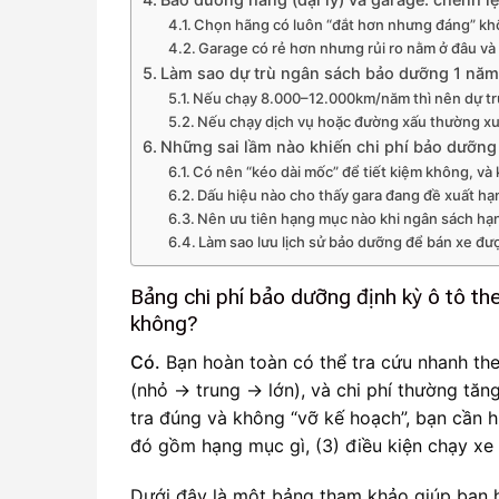
Chọn hãng có luôn “đắt hơn nhưng đáng” k
Garage có rẻ hơn nhưng rủi ro nằm ở đâu và
Làm sao dự trù ngân sách bảo dưỡng 1 năm 
Nếu chạy 8.000–12.000km/năm thì nên dự tr
Nếu chạy dịch vụ hoặc đường xấu thường xu
Những sai lầm nào khiến chi phí bảo dưỡng 
Có nên “kéo dài mốc” để tiết kiệm không, và 
Dấu hiệu nào cho thấy gara đang đề xuất h
Nên ưu tiên hạng mục nào khi ngân sách hạn
Làm sao lưu lịch sử bảo dưỡng để bán xe đư
Bảng chi phí bảo dưỡng định kỳ ô tô 
không?
Có.
Bạn hoàn toàn có thể tra cứu nhanh the
(nhỏ → trung → lớn), và chi phí thường tă
tra đúng và không “vỡ kế hoạch”, bạn cần 
đó gồm hạng mục gì, (3) điều kiện chạy xe
Dưới đây là một bảng tham khảo giúp bạn 