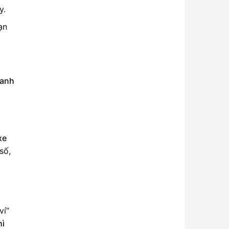
y.
ạn
hanh
xe
số,
ví”
hì