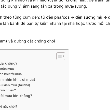
 tác dụng vì ánh sáng tán xạ trong mưa/sương.
nh theo từng cụm đèn: từ
đèn pha/cos → đèn sương mù → 
hi lăn bánh
để bạn tự kiểm nhanh tại nhà hoặc trước mỗi c
mưa không?
c mùa mưa
h khi trời mưa
ầm nhìn khi trời mưa?
u kiện mưa (tại nhà)
mưa nhiều?
trời mưa lớn không?
dễ gây chói?