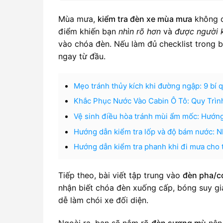
Mùa mưa,
kiểm tra đèn xe mùa mưa
không c
điểm khiến bạn
nhìn rõ hơn
và
được người k
vào chóa đèn. Nếu làm đủ checklist trong b
ngay từ đầu.
Mẹo tránh thủy kích khi đường ngập: 9 bí q
Khắc Phục Nước Vào Cabin Ô Tô: Quy Trìn
Vệ sinh điều hòa tránh mùi ẩm mốc: Hướng 
Hướng dẫn kiểm tra lốp và độ bám nước: N
Hướng dẫn kiểm tra phanh khi đi mưa cho t
Tiếp theo, bài viết tập trung vào
đèn pha/c
nhận biết chóa đèn xuống cấp, bóng suy gi
dễ làm chói xe đối diện.
Ngoài ra, bạn sẽ nắm rõ
đèn sương mù
nên 