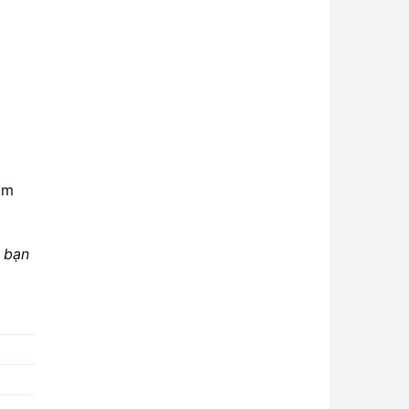
àm
 bạn