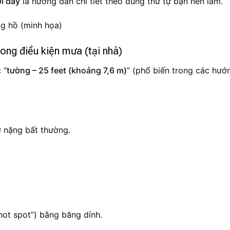
i đây
là hướng dẫn chi tiết theo đúng thứ tự bạn nên làm.
ong điều kiện mưa (tại nhà)
 “
tường – 25 feet (khoảng 7,6 m)
” (phổ biến trong các hướ
ở nặng bất thường.
ot spot”) bằng băng dính.