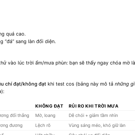
ng quá cao.
 “đá” sang làn đối diện.
 thử vào lúc trời ẩm/mưa phùn: bạn sẽ thấy ngay chóa mờ l
êu chí đạt/không đạt
khi test cos (bảng này mô tả
những gì
a
):
KHÔNG ĐẠT
RỦI RO KHI TRỜI MƯA
ương đối thẳng
Mờ, loang
Dễ chói + giảm tầm nhìn
ương đương
Lệch rõ
Vùng sáng méo, khó giữ làn