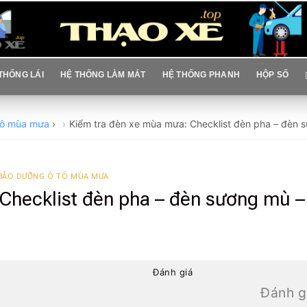
THỐNG LÁI
HỆ THỐNG LÀM MÁT
HỆ THỐNG PHANH
HỘP SỐ
tô mùa mưa
›
Kiểm tra đèn xe mùa mưa: Checklist đèn pha – đèn s
BẢO DƯỠNG Ô TÔ MÙA MƯA
Checklist đèn pha – đèn sương mù – 
Đánh giá
Đánh g