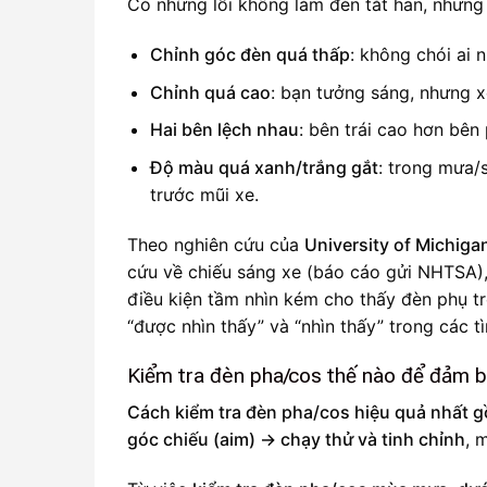
Có những lỗi không làm đèn tắt hẳn, nhưng 
Chỉnh góc đèn quá thấp
: không chói ai 
Chỉnh quá cao
: bạn tưởng sáng, nhưng x
Hai bên lệch nhau
: bên trái cao hơn bên
Độ màu quá xanh/trắng gắt
: trong mưa/
trước mũi xe.
Theo nghiên cứu của
University of Michiga
cứu về chiếu sáng xe (báo cáo gửi NHTSA)
điều kiện tầm nhìn kém cho thấy đèn phụ tr
“được nhìn thấy” và “nhìn thấy” trong các tì
Kiểm tra đèn pha/cos thế nào để đảm b
Cách kiểm tra đèn pha/cos hiệu quả nhất 
góc chiếu (aim) → chạy thử và tinh chỉnh
, 