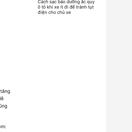
Cách sạc bảo dưỡng ắc quy
ô tô khi xe ít đi để tránh tụt
điện cho chủ xe
 tăng
dễ
cũng
ồm: