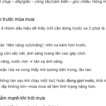
 chụp – dây/giắc – công tắc/cảm biến – góc chiếu
. Hỏng 
ặp trước mùa mưa
4 nhóm dấu hiệu dễ thấy (chỉ cần đứng trước xe 2 phút là
ác “đèn vàng vọt/loãng”, nhìn xa kém hơn trước.
g còn sắc nét, ánh sáng loang lên cao gây chói.
 vàng, xước mịn → tán xạ ánh sáng.
hoặc rửa xe xong thấy mờ sương bên trong, lâu tan.
hông tan sau khi chạy một lúc) hoặc
đọng giọt nước
, khả 
 lắp không kín—mùa mưa sẽ làm tình trạng nặng hơn.
iảm mạnh khi trời mưa