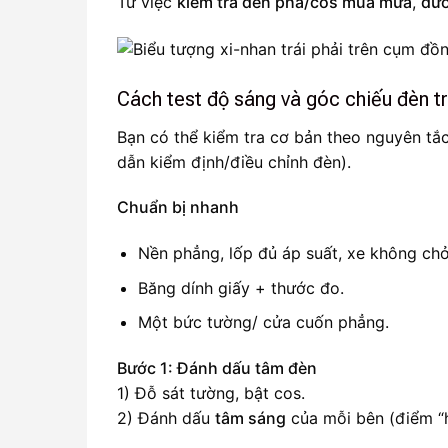
Từ việc
kiểm tra đèn pha/cos mùa mưa
,
dướ
Cách test độ sáng và góc chiếu đèn tr
Bạn có thể kiểm tra cơ bản theo nguyên tắc
dẫn kiểm định/điều chỉnh đèn).
Chuẩn bị nhanh
Nền phẳng, lốp đủ áp suất, xe không ch
Băng dính giấy + thước đo.
Một bức tường/ cửa cuốn phẳng.
Bước 1: Đánh dấu tâm đèn
1) Đỗ sát tường, bật cos.
2) Đánh dấu
tâm sáng
của mỗi bên (điểm “h