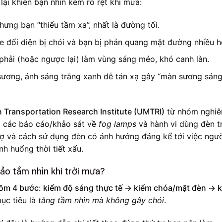
lại khiến bạn nhìn kém rõ rệt khi mưa:
nhưng bạn “thiếu tầm xa”, nhất là đường tối.
e đối diện bị chói và bạn bị phản quang mặt đường nhiều h
 phải (hoặc ngược lại) làm vùng sáng méo, khó canh làn.
sương, ánh sáng trắng xanh dễ tán xạ gây “màn sương sáng
n Transportation Research Institute (UMTRI)
từ nhóm nghiê
, các báo cáo/khảo sát về
fog lamps
và hành vi dùng đèn t
ợ và cách sử dụng đèn có ảnh hưởng đáng kể tới việc người
nh huống thời tiết xấu.
ảo tầm nhìn khi trời mưa?
gồm 4 bước: kiểm độ sáng thực tế → kiểm chóa/mặt đèn → 
mục tiêu là
tăng tầm nhìn mà không gây chói
.