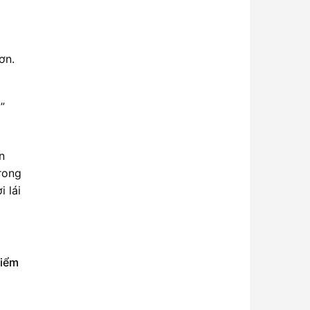
ơn.
”
n
rong
 lái
kiểm