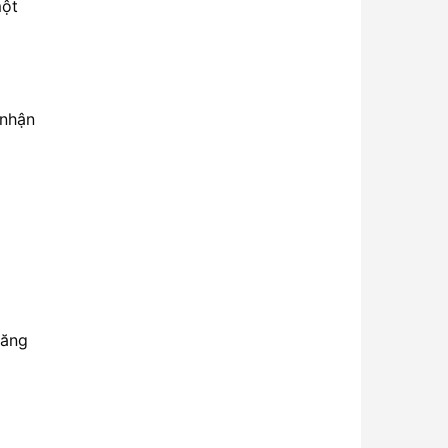
một
 nhận
năng