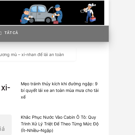
TẤT CẢ
ương mù – xi-nhan để lái an toàn
Mẹo tránh thủy kích khi đường ngập: 9
xi-
bí quyết lái xe an toàn mùa mưa cho tài
xế
Khắc Phục Nước Vào Cabin Ô Tô: Quy
Trình Xử Lý Triệt Để Theo Từng Mức Độ
iá
(Ít–Nhiều–Ngập)