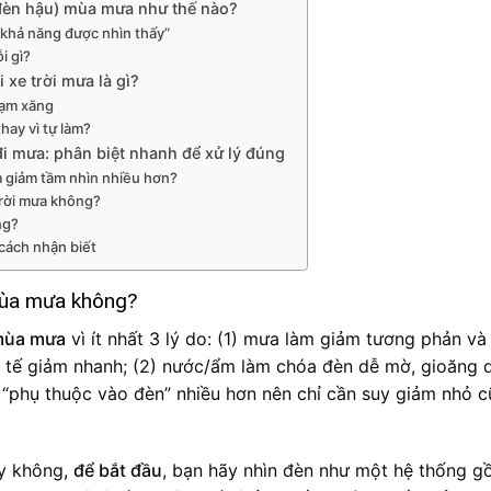
 đèn hậu) mùa mưa như thế nào?
“khả năng được nhìn thấy”
i gì?
 xe trời mưa là gì?
rạm xăng
hay vì tự làm?
đi mưa: phân biệt nhanh để xử lý đúng
m giảm tầm nhìn nhiều hơn?
trời mưa không?
ng?
cách nhận biết
 mùa mưa không?
 mùa mưa
vì ít nhất 3 lý do: (1) mưa làm giảm tương phản và
 tế giảm nhanh; (2) nước/ẩm làm chóa đèn dễ mờ, gioăng 
 “phụ thuộc vào đèn” nhiều hơn nên chỉ cần suy giảm nhỏ 
y không,
để bắt đầu
, bạn hãy nhìn đèn như một hệ thống g