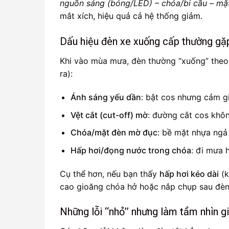
nguồn sáng (bóng/LED) – chóa/bi cầu – mặt
mắt xích, hiệu quả cả hệ thống giảm.
Dấu hiệu đèn xe xuống cấp thường g
Khi vào mùa mưa, đèn thường “xuống” theo 
ra):
Ánh sáng yếu dần
: bật cos nhưng cảm gi
Vệt cắt (cut-off) mờ
: đường cắt cos khôn
Chóa/mặt đèn mờ đục
: bề mặt nhựa ngả
Hấp hơi/đọng nước trong chóa
: đi mưa 
Cụ thể hơn, nếu bạn thấy
hấp hơi kéo dài
(k
cao gioăng chóa hở hoặc nắp chụp sau đèn
Những lỗi “nhỏ” nhưng làm tầm nhìn g