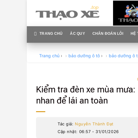
Skip
to
content
TRANG CHỦ
ẮC QUY
CHẨN ĐOÁN LỖI
HỆ 
Trang chủ
›
bảo dưỡng ô tô
›
bảo dưỡng ô 
Kiểm tra đèn xe mùa mưa: 
nhan để lái an toàn
Tác giả:
Nguyễn Thành Đạt
Cập nhật: 06:57 - 31/01/2026