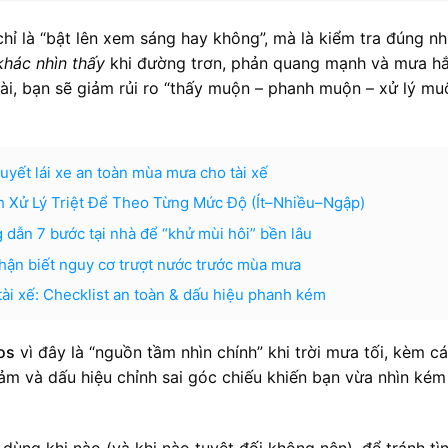
hỉ là “bật lên xem sáng hay không”, mà là kiểm tra đúng n
hác nhìn thấy
khi đường trơn, phản quang mạnh và mưa hắ
ài, bạn sẽ giảm rủi ro “thấy muộn – phanh muộn – xử lý mu
uyết lái xe an toàn mùa mưa cho tài xế
h Xử Lý Triệt Để Theo Từng Mức Độ (Ít–Nhiều–Ngập)
dẫn 7 bước tại nhà để “khử mùi hôi” bền lâu
hận biết nguy cơ trượt nước trước mùa mưa
ài xế: Checklist an toàn & dấu hiệu phanh kém
os
vì đây là “nguồn tầm nhìn chính” khi trời mưa tối, kèm c
ảm và dấu hiệu chỉnh sai góc chiếu khiến bạn vừa nhìn kém
dùng khi nào (và khi nào tuyệt đối không nên), để tránh tì