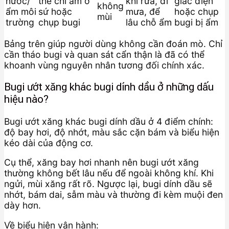
nước/
thể chỉ ẩm ở
khi rửa, đi
giắc điện
không
ẩm môi
sứ hoặc
mưa, để
hoặc chụp
mùi
trường
chụp bugi
lâu chỗ ẩm
bugi bị ẩm
Bảng trên giúp người dùng không cần đoán mò. Chỉ
cần tháo bugi và quan sát cẩn thận là đã có thể
khoanh vùng nguyên nhân tương đối chính xác.
Bugi ướt xăng khác bugi dính dầu ở những dấu
hiệu nào?
Bugi ướt xăng khác bugi dính dầu ở 4 điểm chính:
độ bay hơi, độ nhớt, màu sắc cặn bám và biểu hiện
kéo dài của động cơ.
Cụ thể, xăng bay hơi nhanh nên bugi ướt xăng
thường không bết lâu nếu để ngoài không khí. Khi
ngửi, mùi xăng rất rõ. Ngược lại, bugi dính dầu sẽ
nhớt, bám dai, sẫm màu và thường đi kèm muội đen
dày hơn.
Về biểu hiện vận hành: