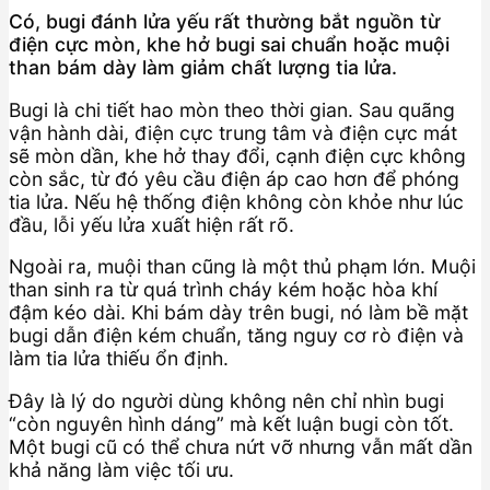
Có, bugi đánh lửa yếu rất thường bắt nguồn từ
điện cực mòn, khe hở bugi sai chuẩn hoặc muội
than bám dày làm giảm chất lượng tia lửa.
Bugi là chi tiết hao mòn theo thời gian. Sau quãng
vận hành dài, điện cực trung tâm và điện cực mát
sẽ mòn dần, khe hở thay đổi, cạnh điện cực không
còn sắc, từ đó yêu cầu điện áp cao hơn để phóng
tia lửa. Nếu hệ thống điện không còn khỏe như lúc
đầu, lỗi yếu lửa xuất hiện rất rõ.
Ngoài ra, muội than cũng là một thủ phạm lớn. Muội
than sinh ra từ quá trình cháy kém hoặc hòa khí
đậm kéo dài. Khi bám dày trên bugi, nó làm bề mặt
bugi dẫn điện kém chuẩn, tăng nguy cơ rò điện và
làm tia lửa thiếu ổn định.
Đây là lý do người dùng không nên chỉ nhìn bugi
“còn nguyên hình dáng” mà kết luận bugi còn tốt.
Một bugi cũ có thể chưa nứt vỡ nhưng vẫn mất dần
khả năng làm việc tối ưu.