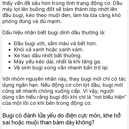
thấy vấn đề sâu hơn trong tình trạng động cơ. Dầu
máy lọt lên buồng đốt sẽ bám thành lớp nhớt lên
đầu bugi, kéo theo muội đen, làm tia lửa càng khó
phóng đúng và đủ mạnh.
Dấu hiệu nhận biết bugi dính dầu thường là:
Đầu bugi ướt, sẫm màu và bết hơn.
Khói xả xanh hoặc xanh xám.
Xe hao dầu nhớt bất thường.
Máy yếu kéo dài, nhất là khi tăng ga.
Vệ sinh bugi xong vẫn nhanh bẩn trở lại.
Với nhóm nguyên nhân này, thay bugi mới chỉ có tác
dụng ngắn hạn. Nếu động cơ còn lọt dầu, bugi mới
cũng sẽ nhanh chóng xuống cấp. Vì vậy, người
dùng cần hiểu rằng bugi đôi khi chỉ là “nơi biểu hiện”
của một lỗi cơ khí bên trong động cơ.
Bugi có đánh lửa yếu do điện cực mòn, khe hở
sai hoặc muội than bám dày không?