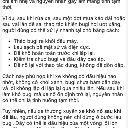
chỉ ẩm nhẹ và nguyên nhân gây ẩm mang tính tạm
thời.
Ví dụ, sau khi rửa xe, sau một đợt mưa kéo dài hoặc
sau vài lần đề sai thao tác khiến bugi hơi ướt xăng,
người dùng có thể xử lý nhanh tại chỗ bằng cách:
Tháo bugi ra khỏi đầu máy.
Lau sạch bề mặt sứ và điện cực.
Để khô hoàn toàn trước khi lắp lại.
Kiểm tra chụp bugi và đầu dây cao áp.
Đề nổ lại với thao tác đúng, không đề dồn dập.
Cách này phù hợp khi xe không có dấu hiệu hao
nhớt, không có khói xanh, bugi chưa bám cặn dày
và lỗi không lặp đi lặp lại quá nhiều lần. Nếu sau khi
làm khô bugi mà xe nổ ổn định trở lại, nguyên nhân
có thể chỉ là tình huống tạm thời.
Tuy nhiên, nếu xe thường xuyên
xe khó nổ sau khi
để lâu
, người dùng không nên chỉ dừng ở bước lau
bugi. Đây có thể là dấu hiệu của một vòng lỗi lớn