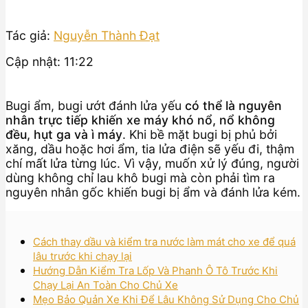
Tác giả:
Nguyễn Thành Đạt
Cập nhật: 11:22
Bugi ẩm, bugi ướt đánh lửa yếu
có thể là nguyên
nhân trực tiếp khiến xe máy khó nổ, nổ không
đều, hụt ga và ì máy
. Khi bề mặt bugi bị phủ bởi
xăng, dầu hoặc hơi ẩm, tia lửa điện sẽ yếu đi, thậm
chí mất lửa từng lúc. Vì vậy, muốn xử lý đúng, người
dùng không chỉ lau khô bugi mà còn phải tìm ra
nguyên nhân gốc khiến bugi bị ẩm và đánh lửa kém.
Cách thay dầu và kiểm tra nước làm mát cho xe để quá
lâu trước khi chạy lại
Hướng Dẫn Kiểm Tra Lốp Và Phanh Ô Tô Trước Khi
Chạy Lại An Toàn Cho Chủ Xe
Mẹo Bảo Quản Xe Khi Để Lâu Không Sử Dụng Cho Chủ