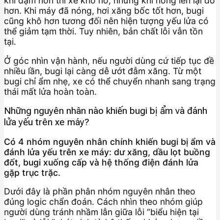
khí đậm hơn thì xe khó nổ, nhưng khi nóng lên lại đỡ
hơn. Khi máy đã nóng, hơi xăng bốc tốt hơn, bugi
cũng khô hơn tương đối nên hiện tượng yếu lửa có
thể giảm tạm thời. Tuy nhiên, bản chất lỗi vẫn tồn
tại.
Ở góc nhìn vận hành, nếu người dùng cứ tiếp tục đề
nhiều lần, bugi lại càng dễ ướt đẫm xăng. Từ một
bugi chỉ ẩm nhẹ, xe có thể chuyển nhanh sang trạng
thái mất lửa hoàn toàn.
Những nguyên nhân nào khiến bugi bị ẩm và đánh
lửa yếu trên xe máy?
Có 4 nhóm nguyên nhân chính khiến bugi bị ẩm và
đánh lửa yếu trên xe máy: dư xăng, dầu lọt buồng
đốt, bugi xuống cấp và hệ thống điện đánh lửa
gặp trục trặc.
Dưới đây là phần phân nhóm nguyên nhân theo
đúng logic chẩn đoán. Cách nhìn theo nhóm giúp
người dùng tránh nhầm lẫn giữa lỗi “biểu hiện tại