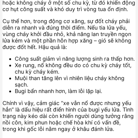
hoặc không cháy ở một số chu kỳ, từ đó khiến động
cơ hụt công suất và khó duy trì vòng tua ổn định.
Cụ thể hơn, trong động cơ xăng, sự đốt cháy phải
diễn ra nhanh và đúng thời điểm. Nếu tia lửa yếu,
vùng cháy khởi đầu nhỏ, khả năng lan truyền ngọn
lửa kém và một phần hỗn hợp xăng – gió sẽ không
được đốt hết. Hậu quả là:
Công suất giảm vì năng lượng sinh ra thấp hơn.
Xe rung, nổ không đều do có chu kỳ cháy tốt,
chu kỳ cháy kém.
Muội than tăng lên vì nhiên liệu cháy không
sạch.
Bugi bẩn nhanh hơn, làm lỗi lặp lại.
Chính vì vậy, cảm giác “xe vẫn nổ được nhưng yếu
hẳn” là dấu hiệu rất điển hình của bugi yếu lửa. Tình
trạng này kéo dài còn khiến người dùng tưởng rằng
nồi côn, kim phun hoặc chế hòa khí có vấn đề,
trong khi gốc lỗi nằm ngay ở khâu đánh lửa.