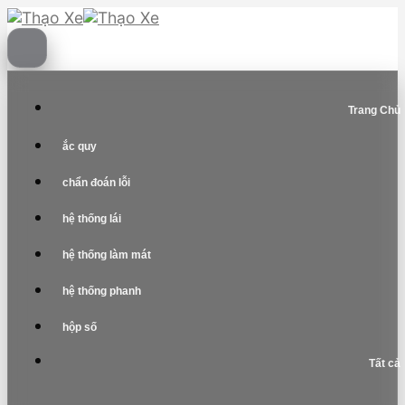
Skip
to
content
Trang Chủ
ắc quy
chẩn đoán lỗi
hệ thống lái
hệ thống làm mát
hệ thống phanh
hộp số
Tất cả