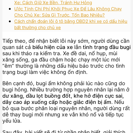
Xe: Cách Giữ Xe Bền, Tránh Hư Hỏng
Ước Tính Chi Phí Khôi Phục Xe Để Lâu Không Chạy
Cho Chủ Xe: Sửa Gì Trước, Tốn Bao Nhiêu?
Cách chẩn đoán lỗi ô tô bằng OBD2 khi xe có dấu hiệu
bất thường cho chủ xe
Tiếp theo, để nhận biết lỗi này sớm, người dùng cần
quan sát cả
biểu hiện của xe
lẫn
tình trạng đầu bugi
sau khi tháo ra kiểm tra. Xe đề dai, nổ hụp, mùi
xăng sống, ga đầu chậm hoặc chạy một lúc mới
“êm” thường là những dấu hiệu báo trước cho tình
trạng bugi làm việc không ổn định.
Bên cạnh đó, bugi ẩm không phải lúc nào cũng do
bugi hỏng. Nhiều trường hợp nguyên nhân lại nằm ở
dư xăng, dầu lọt buồng đốt, khe hở điện cực sai,
dây cao áp xuống cấp hoặc giắc điện bị ẩm
. Nếu
bỏ qua bước phân loại nguyên nhân, người dùng rất
dễ thay bugi mới nhưng xe vẫn khó nổ và tiếp tục
yếu lửa.
Sau đây, bài viết sẽ đi từ phần nhận biết, giải thích