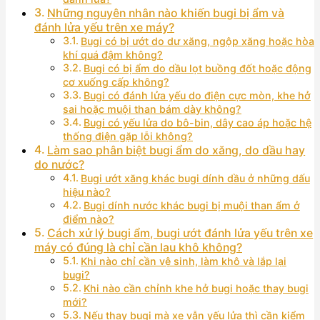
Những nguyên nhân nào khiến bugi bị ẩm và
đánh lửa yếu trên xe máy?
Bugi có bị ướt do dư xăng, ngộp xăng hoặc hòa
khí quá đậm không?
Bugi có bị ẩm do dầu lọt buồng đốt hoặc động
cơ xuống cấp không?
Bugi có đánh lửa yếu do điện cực mòn, khe hở
sai hoặc muội than bám dày không?
Bugi có yếu lửa do bô-bin, dây cao áp hoặc hệ
thống điện gặp lỗi không?
Làm sao phân biệt bugi ẩm do xăng, do dầu hay
do nước?
Bugi ướt xăng khác bugi dính dầu ở những dấu
hiệu nào?
Bugi dính nước khác bugi bị muội than ẩm ở
điểm nào?
Cách xử lý bugi ẩm, bugi ướt đánh lửa yếu trên xe
máy có đúng là chỉ cần lau khô không?
Khi nào chỉ cần vệ sinh, làm khô và lắp lại
bugi?
Khi nào cần chỉnh khe hở bugi hoặc thay bugi
mới?
Nếu thay bugi mà xe vẫn yếu lửa thì cần kiểm