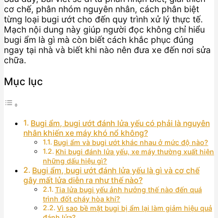
cơ chế, phân nhóm nguyên nhân, cách phân biệt
từng loại bugi ướt cho đến quy trình xử lý thực tế.
Mạch nội dung này giúp người đọc không chỉ hiểu
bugi ẩm là gì mà còn biết cách khắc phục đúng
ngay tại nhà và biết khi nào nên đưa xe đến nơi sửa
chữa.
Mục lục
Bugi ẩm, bugi ướt đánh lửa yếu có phải là nguyên
nhân khiến xe máy khó nổ không?
Bugi ẩm và bugi ướt khác nhau ở mức độ nào?
Khi bugi đánh lửa yếu, xe máy thường xuất hiện
những dấu hiệu gì?
Bugi ẩm, bugi ướt đánh lửa yếu là gì và cơ chế
gây mất lửa diễn ra như thế nào?
Tia lửa bugi yếu ảnh hưởng thế nào đến quá
trình đốt cháy hòa khí?
Vì sao bề mặt bugi bị ẩm lại làm giảm hiệu quả
đánh lửa?