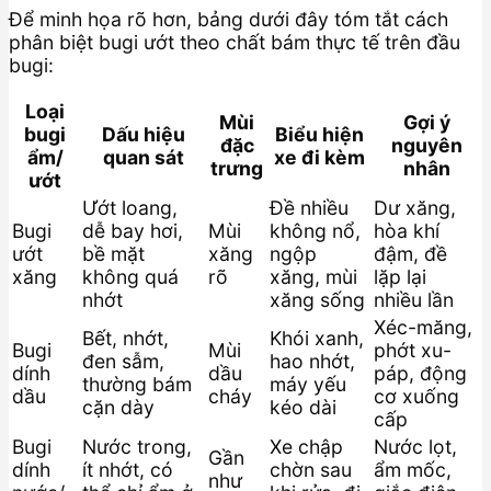
Để minh họa rõ hơn, bảng dưới đây tóm tắt cách
phân biệt bugi ướt theo chất bám thực tế trên đầu
bugi:
Loại
Mùi
Gợi ý
bugi
Dấu hiệu
Biểu hiện
đặc
nguyên
ẩm/
quan sát
xe đi kèm
trưng
nhân
ướt
Ướt loang,
Đề nhiều
Dư xăng,
Bugi
dễ bay hơi,
Mùi
không nổ,
hòa khí
ướt
bề mặt
xăng
ngộp
đậm, đề
xăng
không quá
rõ
xăng, mùi
lặp lại
nhớt
xăng sống
nhiều lần
Xéc-măng,
Bết, nhớt,
Khói xanh,
Bugi
Mùi
phớt xu-
đen sẫm,
hao nhớt,
dính
dầu
páp, động
thường bám
máy yếu
dầu
cháy
cơ xuống
cặn dày
kéo dài
cấp
Bugi
Nước trong,
Xe chập
Nước lọt,
Gần
dính
ít nhớt, có
chờn sau
ẩm mốc,
như