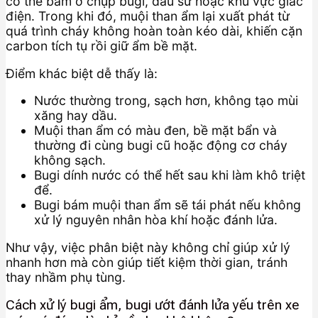
có thể bám ở chụp bugi, đầu sứ hoặc khu vực giắc
điện. Trong khi đó, muội than ẩm lại xuất phát từ
quá trình cháy không hoàn toàn kéo dài, khiến cặn
carbon tích tụ rồi giữ ẩm bề mặt.
Điểm khác biệt dễ thấy là:
Nước thường trong, sạch hơn, không tạo mùi
xăng hay dầu.
Muội than ẩm có màu đen, bề mặt bẩn và
thường đi cùng bugi cũ hoặc động cơ cháy
không sạch.
Bugi dính nước có thể hết sau khi làm khô triệt
để.
Bugi bám muội than ẩm sẽ tái phát nếu không
xử lý nguyên nhân hòa khí hoặc đánh lửa.
Như vậy, việc phân biệt này không chỉ giúp xử lý
nhanh hơn mà còn giúp tiết kiệm thời gian, tránh
thay nhầm phụ tùng.
Cách xử lý bugi ẩm, bugi ướt đánh lửa yếu trên xe