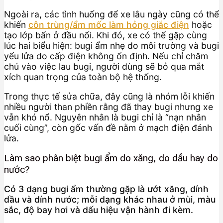
Ngoài ra, các tình huống để xe lâu ngày cũng có thể
khiến
côn trùng/ẩm mốc làm hỏng giắc điện
hoặc
tạo lớp bẩn ở đầu nối. Khi đó, xe có thể gặp cùng
lúc hai biểu hiện: bugi ẩm nhẹ do môi trường và bugi
yếu lửa do cấp điện không ổn định. Nếu chỉ chăm
chú vào việc lau bugi, người dùng sẽ bỏ qua mắt
xích quan trọng của toàn bộ hệ thống.
Trong thực tế sửa chữa, đây cũng là nhóm lỗi khiến
nhiều người than phiền rằng đã thay bugi nhưng xe
vẫn khó nổ. Nguyên nhân là bugi chỉ là “nạn nhân
cuối cùng”, còn gốc vấn đề nằm ở mạch điện đánh
lửa.
Làm sao phân biệt bugi ẩm do xăng, do dầu hay do
nước?
Có 3 dạng bugi ẩm thường gặp là ướt xăng, dính
dầu và dính nước; mỗi dạng khác nhau ở mùi, màu
sắc, độ bay hơi và dấu hiệu vận hành đi kèm.