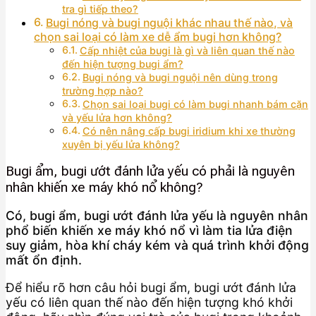
tra gì tiếp theo?
Bugi nóng và bugi nguội khác nhau thế nào, và
chọn sai loại có làm xe dễ ẩm bugi hơn không?
Cấp nhiệt của bugi là gì và liên quan thế nào
đến hiện tượng bugi ẩm?
Bugi nóng và bugi nguội nên dùng trong
trường hợp nào?
Chọn sai loại bugi có làm bugi nhanh bám cặn
và yếu lửa hơn không?
Có nên nâng cấp bugi iridium khi xe thường
xuyên bị yếu lửa không?
Bugi ẩm, bugi ướt đánh lửa yếu có phải là nguyên
nhân khiến xe máy khó nổ không?
Có, bugi ẩm, bugi ướt đánh lửa yếu là nguyên nhân
phổ biến khiến xe máy khó nổ vì làm tia lửa điện
suy giảm, hòa khí cháy kém và quá trình khởi động
mất ổn định.
Để hiểu rõ hơn câu hỏi bugi ẩm, bugi ướt đánh lửa
yếu có liên quan thế nào đến hiện tượng khó khởi