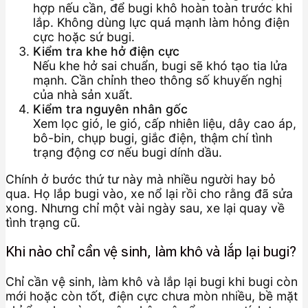
hợp nếu cần, để bugi khô hoàn toàn trước khi
lắp. Không dùng lực quá mạnh làm hỏng điện
cực hoặc sứ bugi.
Kiểm tra khe hở điện cực
Nếu khe hở sai chuẩn, bugi sẽ khó tạo tia lửa
mạnh. Cần chỉnh theo thông số khuyến nghị
của nhà sản xuất.
Kiểm tra nguyên nhân gốc
Xem lọc gió, le gió, cấp nhiên liệu, dây cao áp,
bô-bin, chụp bugi, giắc điện, thậm chí tình
trạng động cơ nếu bugi dính dầu.
Chính ở bước thứ tư này mà nhiều người hay bỏ
qua. Họ lắp bugi vào, xe nổ lại rồi cho rằng đã sửa
xong. Nhưng chỉ một vài ngày sau, xe lại quay về
tình trạng cũ.
Khi nào chỉ cần vệ sinh, làm khô và lắp lại bugi?
Chỉ cần vệ sinh, làm khô và lắp lại bugi khi bugi còn
mới hoặc còn tốt, điện cực chưa mòn nhiều, bề mặt