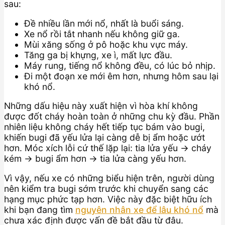
sau:
Đề nhiều lần mới nổ, nhất là buổi sáng.
Xe nổ rồi tắt nhanh nếu không giữ ga.
Mùi xăng sống ở pô hoặc khu vực máy.
Tăng ga bị khựng, xe ì, mất lực đầu.
Máy rung, tiếng nổ không đều, có lúc bỏ nhịp.
Đi một đoạn xe mới êm hơn, nhưng hôm sau lại
khó nổ.
Những dấu hiệu này xuất hiện vì hòa khí không
được đốt cháy hoàn toàn ở những chu kỳ đầu. Phần
nhiên liệu không cháy hết tiếp tục bám vào bugi,
khiến bugi đã yếu lửa lại càng dễ bị ẩm hoặc ướt
hơn. Móc xích lỗi cứ thế lặp lại: tia lửa yếu → cháy
kém → bugi ẩm hơn → tia lửa càng yếu hơn.
Vì vậy, nếu xe có những biểu hiện trên, người dùng
nên kiểm tra bugi sớm trước khi chuyển sang các
hạng mục phức tạp hơn. Việc này đặc biệt hữu ích
khi bạn đang tìm
nguyên nhân xe để lâu khó nổ
mà
chưa xác định được vấn đề bắt đầu từ đâu.