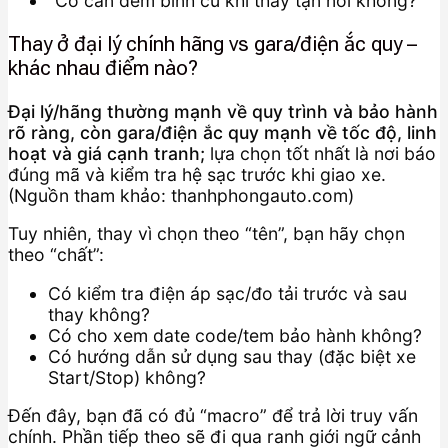
“Có cần đem bình cũ khi thay tận nơi không?”
Thay ở đại lý chính hãng vs gara/điện ắc quy –
khác nhau điểm nào?
Đại lý/hãng thường mạnh về quy trình và bảo hành
rõ ràng, còn gara/điện ắc quy mạnh về tốc độ, linh
hoạt và giá cạnh tranh;
lựa chọn tốt nhất là nơi báo
đúng mã và kiểm tra hệ sạc trước khi giao xe.
(Nguồn tham khảo: thanhphongauto.com)
Tuy nhiên, thay vì chọn theo “tên”, bạn hãy chọn
theo “chất”:
Có kiểm tra điện áp sạc/đo tải trước và sau
thay không?
Có cho xem date code/tem bảo hành không?
Có hướng dẫn sử dụng sau thay (đặc biệt xe
Start/Stop) không?
Đến đây, bạn đã có đủ “macro” để trả lời truy vấn
chính. Phần tiếp theo sẽ đi qua ranh giới ngữ cảnh