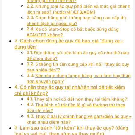
hưởng giá như thế nào?
Những loại ắc quy phổ biến và mức giá chênh
lệch ra sao? (nước/MF/EFB/AGM)
Chọn hãng phổ thông hay hãng cao cấp thì
chênh lệch gì ngoài giá?
Xe có Start-Stop có bắt buộc dùng đúng
AGM/EFB không?
Cách chọn đúng ắc quy để báo giá “đúng xe –
đúng tiền”
Đọc thông số trên bình ắc quy cũ như thế nào
để chọn đúng?
5 thông tin cần cung cấp khi hỏi “thay ắc quy
bao nhiêu tiền”?
Nên chọn dung lượng bằng, cao hơn hay thấp
hơn khuyến nghị?
Có nên thay ắc quy tại nhà/tận nơi để tiết kiệm
chi phí không?
Thay tận nơi có đắt hơn thay tại tiệm không?
Thu bình cũ trừ tiền là gì và thường trừ theo
tiêu chí nào?
Thay ở đại lý chính hãng vs gara/điện ắc quy –
khác nhau điểm nào?
Làm sao tránh “tốn kém” khi thay ắc quy? (đúng
loại vs sai loại, thay sớm vs thay muộn)