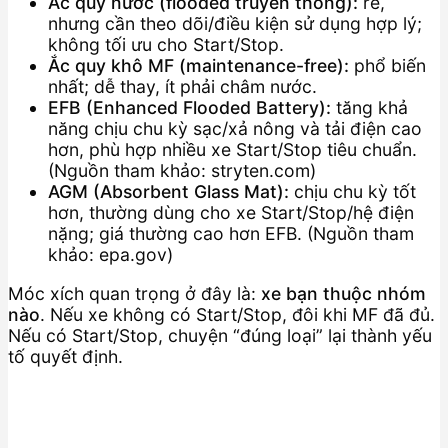
Ắc quy nước (flooded truyền thống):
rẻ,
nhưng cần theo dõi/điều kiện sử dụng hợp lý;
không tối ưu cho Start/Stop.
Ắc quy khô MF (maintenance-free):
phổ biến
nhất; dễ thay, ít phải châm nước.
EFB (Enhanced Flooded Battery):
tăng khả
năng chịu chu kỳ sạc/xả nông và tải điện cao
hơn, phù hợp nhiều xe Start/Stop tiêu chuẩn.
(Nguồn tham khảo: stryten.com)
AGM (Absorbent Glass Mat):
chịu chu kỳ tốt
hơn, thường dùng cho xe Start/Stop/hệ điện
nặng; giá thường cao hơn EFB. (Nguồn tham
khảo: epa.gov)
Móc xích quan trọng ở đây là:
xe bạn thuộc nhóm
nào
. Nếu xe không có Start/Stop, đôi khi MF đã đủ.
Nếu có Start/Stop, chuyện “đúng loại” lại thành yếu
tố quyết định.