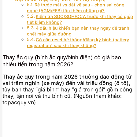
Rẻ trước mắt vs đắt về sau – chọn sai công
nghệ (AGM/EFB) tốn thêm những gì?
Kiểm tra SOC/SOH/CCA trước khi thay có giúp
tiết kiệm không?
4 dấu hiệu khiến bạn nên thay ngay để tránh
chết máy giữa đường
Có cần reset hệ thống/đăng ký bình (battery
registration) sau khi thay không?
Thay ắc quy (bình ắc quy/bình điện) có giá bao
nhiêu tiền trong năm 2026?
Thay ắc quy trong năm 2026 thường dao động từ
vài trăm nghìn (xe máy) đến vài triệu đồng (ô tô),
tùy bạn thay “giá bình” hay “giá trọn gói” gồm công
thay, tận nơi và thu bình cũ. (Nguồn tham khảo:
topacquy.vn)