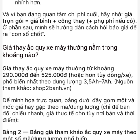
nhỉnh hơn.
Và vì bạn đang quan tâm chi phí cuối, hãy nhớ:
giá
trọn gói = giá bình + công thay (+ phụ phí nếu có)
.
Ở phần sau, mình sẽ hướng dẫn cách hỏi báo giá để
ra “con số chốt”.
Giá thay ắc quy xe máy thường nằm trong
khoảng nào?
Giá thay ắc quy xe máy thường từ khoảng
290.000đ đến 525.000đ (hoặc hơn tùy dòng/xe),
phổ biến nhất theo dung lượng 3,5Ah–7Ah. (Nguồn
tham khảo: shop2banh.vn)
Để minh họa trực quan, bảng dưới đây gom một vài
mốc giá hay gặp theo mã/dung lượng (chỉ để bạn
đối chiếu nhanh, giá thực tế còn tùy nơi bán và thời
điểm):
Bảng 2 — Bảng giá tham khảo ắc quy xe máy theo
một số mã/dung lượng phổ biến