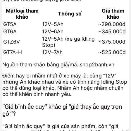
Mã/loại tham
Giá tham
Thông số
khảo
khảo
GT5A
12V–5Ah
~290.000đ
GT6A
12V–6Ah
~345.000đ
12V–5Ah (xe ga Idling
GTZ6V
~375.000đ
Stop)
GT7A-H
12V–7Ah
~525.000đ
Nguồn tham khảo bảng giá/mã: shop2banh.vn
Điểm hay bị nhầm nhất ở xe máy là:
cùng “12V”
nhưng Ah khác nhau
và xe có tính năng Idling Stop
có thể dùng loại khác. Nhầm Ah hoặc nhầm chuẩn
có thể khiến bình nhanh yếu.
“Giá bình ắc quy” khác gì “giá thay ắc quy trọn
gói”?
“Giá bình ắc quy” là giá của sản phẩm, còn “giá