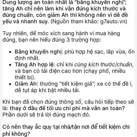
Dung lượng an toàn nhất là “bằng khuyến nghị”;
tăng Ah chỉ nên làm khi vẫn đúng kích thước và
đúng chuẩn, còn giảm Ah thì không nên vì dễ đề
yếu và nhanh suy.
(Nguồn tham khảo: g7auto.vn)
Tuy nhiên, để móc xích sang hành vi mua hàng
đúng, bạn nên hiểu đúng 3 trường hợp:
Bằng khuyến nghị:
phù hợp hệ sạc, lắp vừa, ổn
định nhất.
Tăng Ah hợp lệ:
chỉ khi
cùng kích thước/chuẩn
,
và bạn có tải điện cao hơn (chạy phố, nhiều
thiết bị).
Giảm Ah:
thường “tiết kiệm giả”; xe có thể đề ì,
dễ tụt áp khi bật nhiều tải.
Khi bạn đã chọn đúng thông số, câu hỏi tiếp theo sẽ
là:
thay ở đâu để tối ưu chi phí mà vẫn an toàn?
Phần dưới sẽ trả lời đúng mạch đó.
Có nên thay ắc quy tại nhà/tận nơi để tiết kiệm chi
phí không?