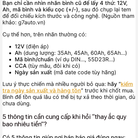
Bạn chỉ cần nhìn nhãn bình cũ để lấy 4 thứ: 12V,
Ah, mã bình và kiểu cọc (+/-),
sau đó chụp lại tem
để đối chiếu kích thước và công nghệ. (Nguồn tham
khảo: g7auto.vn)
Cụ thể hơn, trên nhãn thường có:
12V
(điện áp)
Ah
(dung lượng: 35Ah, 45Ah, 60Ah, 65Ah…)
Mã bình/chuẩn
(ví dụ DIN…, 55D23R…)
CCA
(tùy mẫu, đôi khi có)
Ngày sản xuất
(mã date code tùy hãng)
Lưu ý thực chiến mà nhiều người bỏ qua:
hãy “
kiểm
tra ngày sản xuất và hàng tồn
”
trước khi chốt mua.
Bình để tồn quá lâu có thể bị tự xả theo thời gian, dù
chưa dùng.
5 thông tin cần cung cấp khi hỏi “thay ắc quy
bao nhiêu tiền”?
Có 5 thông tin giúp nơi bán báo giá đúng ngay: