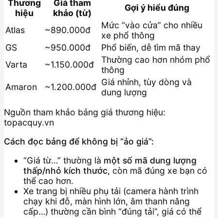
Thương
Giá tham
Gợi ý hiểu đúng
hiệu
khảo (từ)
Mức “vào cửa” cho nhiều
Atlas
~890.000đ
xe phổ thông
GS
~950.000đ
Phổ biến, dễ tìm mã thay
Thường cao hơn nhóm phổ
Varta
~1.150.000đ
thông
Giá nhỉnh, tùy dòng và
Amaron
~1.200.000đ
dung lượng
Nguồn tham khảo bảng giá thương hiệu:
topacquy.vn
Cách đọc bảng để không bị “ảo giá”:
“Giá từ…” thường là
một số mã dung lượng
thấp/nhỏ kích thước
, còn mã đúng xe bạn có
thể cao hơn.
Xe trang bị nhiều phụ tải (camera hành trình
chạy khi đỗ, màn hình lớn, âm thanh nâng
cấp…) thường cần bình “đúng tải”, giá có thể