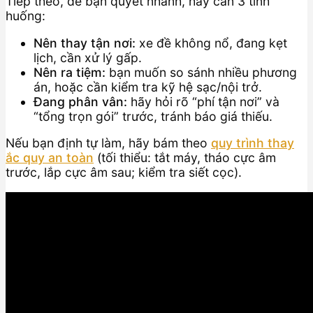
Tiếp theo, để bạn quyết nhanh, hãy cân 3 tình
huống:
Nên thay tận nơi:
xe đề không nổ, đang kẹt
lịch, cần xử lý gấp.
Nên ra tiệm:
bạn muốn so sánh nhiều phương
án, hoặc cần kiểm tra kỹ hệ sạc/nội trở.
Đang phân vân:
hãy hỏi rõ “phí tận nơi” và
“tổng trọn gói” trước, tránh báo giá thiếu.
Nếu bạn định tự làm, hãy bám theo
quy trình thay
ắc quy an toàn
(tối thiểu: tắt máy, tháo cực âm
trước, lắp cực âm sau; kiểm tra siết cọc).