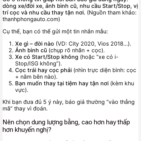
dòng xe/đời xe, ảnh bình cũ, nhu cầu Start/Stop, vị
trí cọc và nhu cầu thay tận nơi.
(Nguồn tham khảo:
thanhphongauto.com)
Cụ thể, bạn có thể gửi một tin nhắn mẫu:
Xe gì – đời nào
(VD: City 2020, Vios 2018…).
Ảnh bình cũ
(chụp rõ nhãn + cọc).
Xe có Start/Stop không
(hoặc “xe có i-
Stop/ISG không”).
Cọc trái hay cọc phải
(nhìn trực diện bình: cọc
+ nằm bên nào).
Bạn muốn thay tại tiệm hay tận nơi
(kèm khu
vực).
Khi bạn đưa đủ 5 ý này, báo giá thường “vào thẳng
mã” thay vì đoán.
Nên chọn dung lượng bằng, cao hơn hay thấp
hơn khuyến nghị?