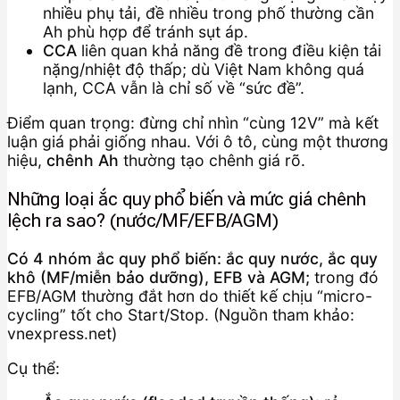
nhiều phụ tải, đề nhiều trong phố thường cần
Ah phù hợp để tránh sụt áp.
CCA
liên quan khả năng đề trong điều kiện tải
nặng/nhiệt độ thấp; dù Việt Nam không quá
lạnh, CCA vẫn là chỉ số về “sức đề”.
Điểm quan trọng: đừng chỉ nhìn “cùng 12V” mà kết
luận giá phải giống nhau. Với ô tô, cùng một thương
hiệu,
chênh Ah
thường tạo chênh giá rõ.
Những loại ắc quy phổ biến và mức giá chênh
lệch ra sao? (nước/MF/EFB/AGM)
Có 4 nhóm ắc quy phổ biến: ắc quy nước, ắc quy
khô (MF/miễn bảo dưỡng), EFB và AGM;
trong đó
EFB/AGM thường đắt hơn do thiết kế chịu “micro-
cycling” tốt cho Start/Stop. (Nguồn tham khảo:
vnexpress.net)
Cụ thể: