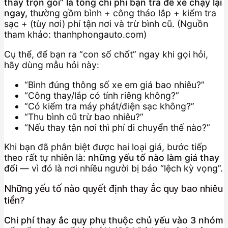
thay trọn gói” là tổng chi phí bạn trả để xe chạy lại
ngay,
thường gồm bình + công tháo lắp + kiểm tra
sạc + (tùy nơi) phí tận nơi và trừ bình cũ. (Nguồn
tham khảo: thanhphongauto.com)
Cụ thể, để bạn ra “con số chốt” ngay khi gọi hỏi,
hãy dùng mẫu hỏi này:
“Bình đúng thông số xe em giá bao nhiêu?”
“Công thay/lắp có tính riêng không?”
“Có kiểm tra máy phát/điện sạc không?”
“Thu bình cũ trừ bao nhiêu?”
“Nếu thay tận nơi thì phí di chuyển thế nào?”
Khi bạn đã phân biệt được hai loại giá, bước tiếp
theo rất tự nhiên là:
những yếu tố nào làm giá thay
đổi
— vì đó là nơi nhiều người bị báo “lệch kỳ vọng”.
Những yếu tố nào quyết định thay ắc quy bao nhiêu
tiền?
Chi phí thay ắc quy phụ thuộc chủ yếu vào 3 nhóm