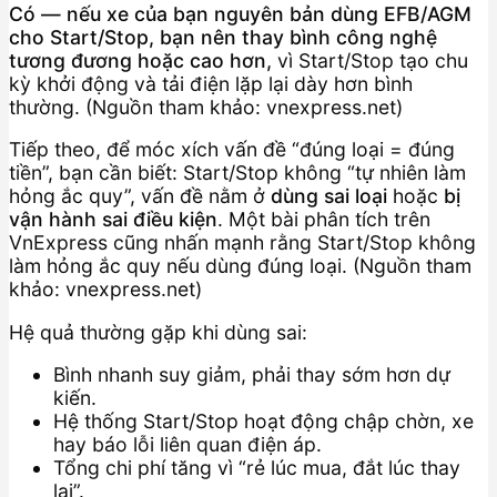
Có — nếu xe của bạn nguyên bản dùng EFB/AGM
cho Start/Stop, bạn nên thay bình công nghệ
tương đương hoặc cao hơn,
vì Start/Stop tạo chu
kỳ khởi động và tải điện lặp lại dày hơn bình
thường. (Nguồn tham khảo: vnexpress.net)
Tiếp theo, để móc xích vấn đề “đúng loại = đúng
tiền”, bạn cần biết: Start/Stop không “tự nhiên làm
hỏng ắc quy”, vấn đề nằm ở
dùng sai loại
hoặc
bị
vận hành sai điều kiện
. Một bài phân tích trên
VnExpress cũng nhấn mạnh rằng Start/Stop không
làm hỏng ắc quy nếu dùng đúng loại. (Nguồn tham
khảo: vnexpress.net)
Hệ quả thường gặp khi dùng sai:
Bình nhanh suy giảm, phải thay sớm hơn dự
kiến.
Hệ thống Start/Stop hoạt động chập chờn, xe
hay báo lỗi liên quan điện áp.
Tổng chi phí tăng vì “rẻ lúc mua, đắt lúc thay
lại”.