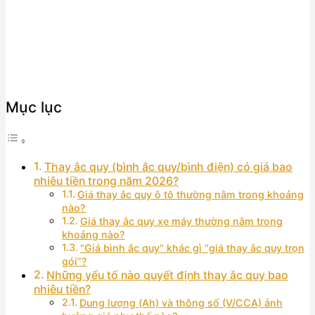
Mục lục
Thay ắc quy (bình ắc quy/bình điện) có giá bao
nhiêu tiền trong năm 2026?
Giá thay ắc quy ô tô thường nằm trong khoảng
nào?
Giá thay ắc quy xe máy thường nằm trong
khoảng nào?
“Giá bình ắc quy” khác gì “giá thay ắc quy trọn
gói”?
Những yếu tố nào quyết định thay ắc quy bao
nhiêu tiền?
Dung lượng (Ah) và thông số (V/CCA) ảnh