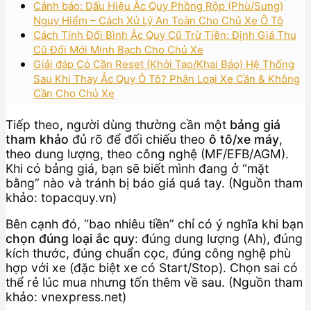
Cảnh báo: Dấu Hiệu Ắc Quy Phồng Rộp (Phù/Sưng)
Nguy Hiểm – Cách Xử Lý An Toàn Cho Chủ Xe Ô Tô
Cách Tính Đổi Bình Ắc Quy Cũ Trừ Tiền: Định Giá Thu
Cũ Đổi Mới Minh Bạch Cho Chủ Xe
Giải đáp Có Cần Reset (Khởi Tạo/Khai Báo) Hệ Thống
Sau Khi Thay Ắc Quy Ô Tô? Phân Loại Xe Cần & Không
Cần Cho Chủ Xe
Tiếp theo, người dùng thường cần một
bảng giá
tham khảo
đủ rõ để đối chiếu theo
ô tô/xe máy
,
theo dung lượng, theo công nghệ (MF/EFB/AGM).
Khi có bảng giá, bạn sẽ biết mình đang ở “mặt
bằng” nào và tránh bị báo giá quá tay. (Nguồn tham
khảo: topacquy.vn)
Bên cạnh đó, “bao nhiêu tiền” chỉ có ý nghĩa khi bạn
chọn đúng loại ắc quy
: đúng dung lượng (Ah), đúng
kích thước, đúng chuẩn cọc, đúng công nghệ phù
hợp với xe (đặc biệt xe có Start/Stop). Chọn sai có
thể rẻ lúc mua nhưng tốn thêm về sau. (Nguồn tham
khảo: vnexpress.net)