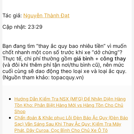
Tác giả:
Nguyễn Thành Đạt
Cập nhật: 23:29
Bạn đang tìm “thay ắc quy bao nhiêu tiền” vì muốn
chốt nhanh một con số trước khi xe “dở chứng”?
Thực tế, chi phí thường gồm
giá bình
+
công thay
(và đôi khi thêm phí tận nơi/thu bình cũ), nên mức
cuối cùng sẽ dao động theo loại xe và loại ắc quy.
(Nguồn tham khảo: topacquy.vn)
Hướng Dẫn Kiểm Tra NSX (MFG) Để Nhận Diện Hàng
Tồn Kho: Phân Biệt Hàng Mới vs Hàng Tồn Cho Chủ
Shop
Chẩn đoán & Khắc phục Lỗi Đèn Báo Ắc Quy (Đèn Báo
Sạc) Vẫn Sáng Sau Khi Thay Ắc Quy: Kiểm Tra Máy
Phát, Dây Curoa, Cọc Bình Cho Chủ Xe Ô Tô