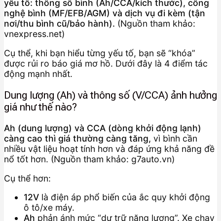
yếu tố: thông số bình (Ah/CCA/kích thước), công
nghệ bình (MF/EFB/AGM) và dịch vụ đi kèm (tận
nơi/thu bình cũ/bảo hành).
(Nguồn tham khảo:
vnexpress.net)
Cụ thể, khi bạn hiểu từng yếu tố, bạn sẽ “khóa”
được rủi ro báo giá mơ hồ. Dưới đây là 4 điểm tác
động mạnh nhất.
Dung lượng (Ah) và thông số (V/CCA) ảnh hưởng
giá như thế nào?
Ah (dung lượng) và CCA (dòng khởi động lạnh)
càng cao thì giá thường càng tăng,
vì bình cần
nhiều vật liệu hoạt tính hơn và đáp ứng khả năng đề
nổ tốt hơn. (Nguồn tham khảo: g7auto.vn)
Cụ thể hơn:
12V
là điện áp phổ biến của ắc quy khởi động
ô tô/xe máy.
Ah
phản ánh mức “dự trữ năng lượng”. Xe chạy