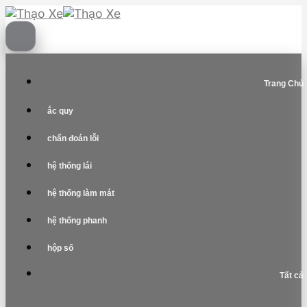
Skip
to
content
Trang Chủ
ắc quy
chẩn đoán lỗi
hệ thống lái
hệ thống làm mát
hệ thống phanh
hộp số
Tất cả