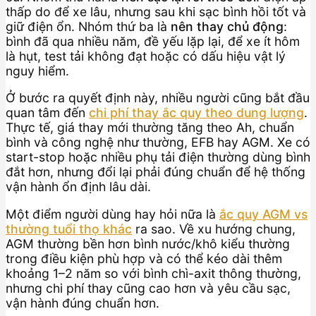
thấp do để xe lâu, nhưng sau khi sạc bình hồi tốt và
giữ điện ổn. Nhóm thứ ba là
nên thay chủ động
:
bình đã qua nhiều năm, đề yếu lặp lại, để xe ít hôm
là hụt, test tải không đạt hoặc có dấu hiệu vật lý
nguy hiểm.
Ở bước ra quyết định này, nhiều người cũng bắt đầu
quan tâm đến
chi phí thay ắc quy theo dung lượng
.
Thực tế, giá thay mới thường tăng theo Ah, chuẩn
bình và công nghệ như thường, EFB hay AGM. Xe có
start-stop hoặc nhiều phụ tải điện thường dùng bình
đắt hơn, nhưng đổi lại phải đúng chuẩn để hệ thống
vận hành ổn định lâu dài.
Một điểm người dùng hay hỏi nữa là
ắc quy AGM vs
thường tuổi thọ khác
ra sao. Về xu hướng chung,
AGM thường bền hơn bình nước/khô kiểu thường
trong điều kiện phù hợp và có thể kéo dài thêm
khoảng 1–2 năm so với bình chì-axit thông thường,
nhưng chi phí thay cũng cao hơn và yêu cầu sạc,
vận hành đúng chuẩn hơn.