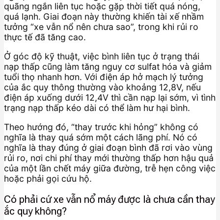
quãng ngắn liên tục hoặc gặp thời tiết quá nóng,
quá lạnh. Giai đoạn này thường khiến tài xế nhầm
tưởng “xe vẫn nổ nên chưa sao”, trong khi rủi ro
thực tế đã tăng cao.
Ở góc độ kỹ thuật, việc bình liên tục ở trạng thái
nạp thấp cũng làm tăng nguy cơ sulfat hóa và giảm
tuổi thọ nhanh hơn. Với điện áp hở mạch lý tưởng
của ắc quy thông thường vào khoảng 12,8V, nếu
điện áp xuống dưới 12,4V thì cần nạp lại sớm, vì tình
trạng nạp thấp kéo dài có thể làm hư hại bình.
Theo hướng đó, “thay trước khi hỏng” không có
nghĩa là thay quá sớm một cách lãng phí. Nó có
nghĩa là thay đúng ở giai đoạn bình đã rơi vào vùng
rủi ro, nơi chi phí thay mới thường thấp hơn hậu quả
của một lần chết máy giữa đường, trễ hẹn công việc
hoặc phải gọi cứu hộ.
Có phải cứ xe vẫn nổ máy được là chưa cần thay
ắc quy không?