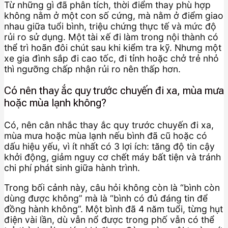
Từ những gì đã phân tích, thời điểm thay phù hợp
không nằm ở một con số cứng, mà nằm ở điểm giao
nhau giữa tuổi bình, triệu chứng thực tế và mức độ
rủi ro sử dụng. Một tài xế đi làm trong nội thành có
thể trì hoãn đôi chút sau khi kiểm tra kỹ. Nhưng một
xe gia đình sắp đi cao tốc, đi tỉnh hoặc chở trẻ nhỏ
thì ngưỡng chấp nhận rủi ro nên thấp hơn.
Có nên thay ắc quy trước chuyến đi xa, mùa mưa
hoặc mùa lạnh không?
Có, nên cân nhắc thay ắc quy trước chuyến đi xa,
mùa mưa hoặc mùa lạnh nếu bình đã cũ hoặc có
dấu hiệu yếu, vì ít nhất có 3 lợi ích: tăng độ tin cậy
khởi động, giảm nguy cơ chết máy bất tiện và tránh
chi phí phát sinh giữa hành trình.
Trong bối cảnh này, câu hỏi không còn là “bình còn
dùng được không” mà là “bình có đủ đáng tin để
đồng hành không”. Một bình đã 4 năm tuổi, từng hụt
điện vài lần, dù vẫn nổ được trong phố vẫn có thể