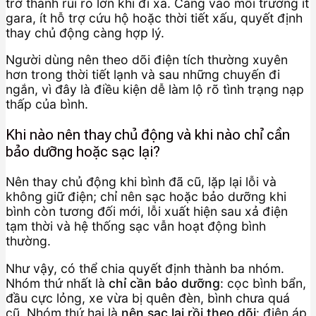
trở thành rủi ro lớn khi đi xa. Càng vào môi trường ít
gara, ít hỗ trợ cứu hộ hoặc thời tiết xấu, quyết định
thay chủ động càng hợp lý.
Người dùng nên theo dõi điện tích thường xuyên
hơn trong thời tiết lạnh và sau những chuyến đi
ngắn, vì đây là điều kiện dễ làm lộ rõ tình trạng nạp
thấp của bình.
Khi nào nên thay chủ động và khi nào chỉ cần
bảo dưỡng hoặc sạc lại?
Nên thay chủ động khi bình đã cũ, lặp lại lỗi và
không giữ điện; chỉ nên sạc hoặc bảo dưỡng khi
bình còn tương đối mới, lỗi xuất hiện sau xả điện
tạm thời và hệ thống sạc vẫn hoạt động bình
thường.
Như vậy, có thể chia quyết định thành ba nhóm.
Nhóm thứ nhất là
chỉ cần bảo dưỡng
: cọc bình bẩn,
đầu cực lỏng, xe vừa bị quên đèn, bình chưa quá
cũ. Nhóm thứ hai là
nên sạc lại rồi theo dõi
: điện áp