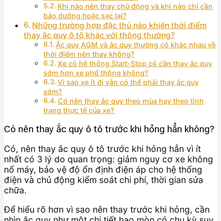
Khi nào nên thay chủ động và khi nào chỉ cần
bảo dưỡng hoặc sạc lại?
Những trường hợp đặc thù nào khiến thời điểm
thay ắc quy ô tô khác với thông thường?
Ắc quy AGM và ắc quy thường có khác nhau về
thời điểm nên thay không?
Xe có hệ thống Start-Stop có cần thay ắc quy
sớm hơn xe phổ thông không?
Vì sao xe ít đi vẫn có thể phải thay ắc quy
sớm?
Có nên thay ắc quy theo mùa hay theo tình
trạng thực tế của xe?
Có nên thay ắc quy ô tô trước khi hỏng hẳn không?
Có, nên thay ắc quy ô tô trước khi hỏng hẳn vì ít
nhất có 3 lý do quan trọng: giảm nguy cơ xe không
nổ máy, bảo vệ độ ổn định điện áp cho hệ thống
điện và chủ động kiểm soát chi phí, thời gian sửa
chữa.
Để hiểu rõ hơn vì sao nên thay trước khi hỏng, cần
nhìn ắc quy như một chi tiết hao mòn có chu kỳ suy