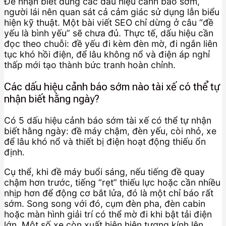
Để nhận biết đúng các dấu hiệu cảnh báo sớm,
người lái nên quan sát cả cảm giác sử dụng lẫn biểu
hiện kỹ thuật. Một bài viết SEO chỉ dừng ở câu “đề
yếu là bình yếu” sẽ chưa đủ. Thực tế, dấu hiệu cần
đọc theo chuỗi: đề yếu đi kèm đèn mờ, đi ngắn liên
tục khó hồi điện, để lâu không nổ và điện áp nghỉ
thấp mới tạo thành bức tranh hoàn chỉnh.
Các dấu hiệu cảnh báo sớm nào tài xế có thể tự
nhận biết hằng ngày?
Có 5 dấu hiệu cảnh báo sớm tài xế có thể tự nhận
biết hằng ngày: đề máy chậm, đèn yếu, còi nhỏ, xe
để lâu khó nổ và thiết bị điện hoạt động thiếu ổn
định.
Cụ thể, khi đề máy buổi sáng, nếu tiếng đề quay
chậm hơn trước, tiếng “rẹt” thiếu lực hoặc cần nhiều
nhịp hơn để động cơ bắt lửa, đó là một chỉ báo rất
sớm. Song song với đó, cụm đèn pha, đèn cabin
hoặc màn hình giải trí có thể mờ đi khi bật tải điện
lớn. Một số xe còn xuất hiện hiện tượng kính lên