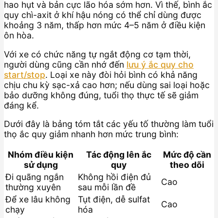
hao hụt và bản cực lão hóa sớm hơn. Vì thế, bình ắc
quy chì-axit ở khí hậu nóng có thể chỉ dùng được
khoảng 3 năm, thấp hơn mức 4–5 năm ở điều kiện
ôn hòa.
Với xe có chức năng tự ngắt động cơ tạm thời,
người dùng cũng cần nhớ đến
lưu ý ắc quy cho
start/stop
. Loại xe này đòi hỏi bình có khả năng
chịu chu kỳ sạc-xả cao hơn; nếu dùng sai loại hoặc
bảo dưỡng không đúng, tuổi thọ thực tế sẽ giảm
đáng kể.
Dưới đây là bảng tóm tắt các yếu tố thường làm tuổi
thọ ắc quy giảm nhanh hơn mức trung bình:
Nhóm điều kiện
Tác động lên ắc
Mức độ cần
sử dụng
quy
theo dõi
Đi quãng ngắn
Không hồi điện đủ
Cao
thường xuyên
sau mỗi lần đề
Để xe lâu không
Tụt điện, dễ sulfat
Cao
chạy
hóa