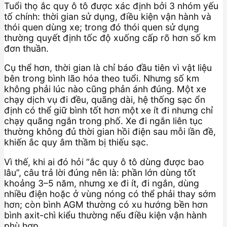
Tuổi thọ ắc quy ô tô được xác định bởi 3 nhóm yếu
tố chính: thời gian sử dụng, điều kiện vận hành và
thói quen dùng xe; trong đó thói quen sử dụng
thường quyết định tốc độ xuống cấp rõ hơn số km
đơn thuần.
Cụ thể hơn, thời gian là chỉ báo đầu tiên vì vật liệu
bên trong bình lão hóa theo tuổi. Nhưng số km
không phải lúc nào cũng phản ánh đúng. Một xe
chạy dịch vụ đi đều, quãng dài, hệ thống sạc ổn
định có thể giữ bình tốt hơn một xe ít đi nhưng chỉ
chạy quãng ngắn trong phố. Xe đi ngắn liên tục
thường không đủ thời gian hồi điện sau mỗi lần đề,
khiến ắc quy âm thầm bị thiếu sạc.
Vì thế, khi ai đó hỏi “ắc quy ô tô dùng được bao
lâu”, câu trả lời đúng nên là: phần lớn dùng tốt
khoảng 3–5 năm, nhưng xe đi ít, đi ngắn, dùng
nhiều điện hoặc ở vùng nóng có thể phải thay sớm
hơn; còn bình AGM thường có xu hướng bền hơn
bình axit-chì kiểu thường nếu điều kiện vận hành
phù hợp.