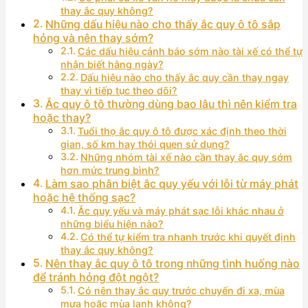
thay ắc quy không?
Những dấu hiệu nào cho thấy ắc quy ô tô sắp
hỏng và nên thay sớm?
Các dấu hiệu cảnh báo sớm nào tài xế có thể tự
nhận biết hằng ngày?
Dấu hiệu nào cho thấy ắc quy cần thay ngay
thay vì tiếp tục theo dõi?
Ắc quy ô tô thường dùng bao lâu thì nên kiểm tra
hoặc thay?
Tuổi thọ ắc quy ô tô được xác định theo thời
gian, số km hay thói quen sử dụng?
Những nhóm tài xế nào cần thay ắc quy sớm
hơn mức trung bình?
Làm sao phân biệt ắc quy yếu với lỗi từ máy phát
hoặc hệ thống sạc?
Ắc quy yếu và máy phát sạc lỗi khác nhau ở
những biểu hiện nào?
Có thể tự kiểm tra nhanh trước khi quyết định
thay ắc quy không?
Nên thay ắc quy ô tô trong những tình huống nào
để tránh hỏng đột ngột?
Có nên thay ắc quy trước chuyến đi xa, mùa
mưa hoặc mùa lạnh không?