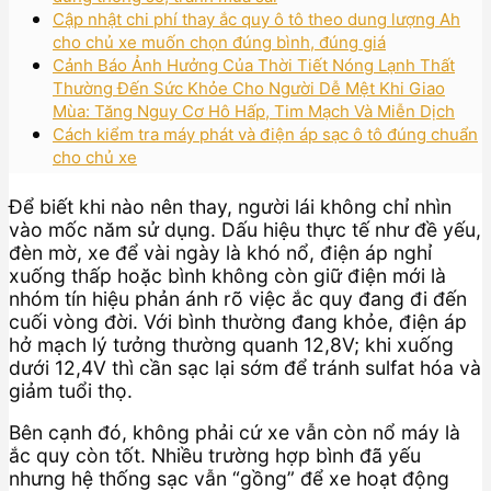
Cập nhật chi phí thay ắc quy ô tô theo dung lượng Ah
cho chủ xe muốn chọn đúng bình, đúng giá
Cảnh Báo Ảnh Hưởng Của Thời Tiết Nóng Lạnh Thất
Thường Đến Sức Khỏe Cho Người Dễ Mệt Khi Giao
Mùa: Tăng Nguy Cơ Hô Hấp, Tim Mạch Và Miễn Dịch
Cách kiểm tra máy phát và điện áp sạc ô tô đúng chuẩn
cho chủ xe
Để biết khi nào nên thay, người lái không chỉ nhìn
vào mốc năm sử dụng. Dấu hiệu thực tế như đề yếu,
đèn mờ, xe để vài ngày là khó nổ, điện áp nghỉ
xuống thấp hoặc bình không còn giữ điện mới là
nhóm tín hiệu phản ánh rõ việc ắc quy đang đi đến
cuối vòng đời. Với bình thường đang khỏe, điện áp
hở mạch lý tưởng thường quanh 12,8V; khi xuống
dưới 12,4V thì cần sạc lại sớm để tránh sulfat hóa và
giảm tuổi thọ.
Bên cạnh đó, không phải cứ xe vẫn còn nổ máy là
ắc quy còn tốt. Nhiều trường hợp bình đã yếu
nhưng hệ thống sạc vẫn “gồng” để xe hoạt động