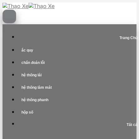
Skip
to
content
Trang Chủ
ắc quy
chẩn đoán lỗi
hệ thống lái
hệ thống làm mát
hệ thống phanh
hộp số
Tất cả