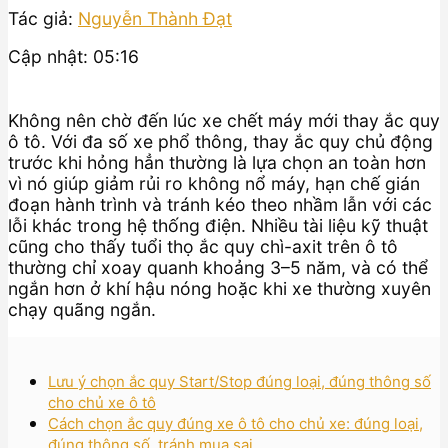
Tác giả:
Nguyễn Thành Đạt
Cập nhật: 05:16
Không nên chờ đến lúc xe chết máy mới thay ắc quy
ô tô. Với đa số xe phổ thông, thay ắc quy chủ động
trước khi hỏng hẳn thường là lựa chọn an toàn hơn
vì nó giúp giảm rủi ro không nổ máy, hạn chế gián
đoạn hành trình và tránh kéo theo nhầm lẫn với các
lỗi khác trong hệ thống điện. Nhiều tài liệu kỹ thuật
cũng cho thấy tuổi thọ ắc quy chì-axit trên ô tô
thường chỉ xoay quanh khoảng 3–5 năm, và có thể
ngắn hơn ở khí hậu nóng hoặc khi xe thường xuyên
chạy quãng ngắn.
Lưu ý chọn ắc quy Start/Stop đúng loại, đúng thông số
cho chủ xe ô tô
Cách chọn ắc quy đúng xe ô tô cho chủ xe: đúng loại,
đúng thông số, tránh mua sai