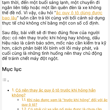
tạm thời, đến một buổi sáng lạnh, một chuyến đi
ngắn liên tiếp hoặc một lần quên đèn là xe không
thể đề nổ. Vì vậy, câu hỏi “
ắc quy ô tô dùng được
bao lâu
” luôn cần trả lời cùng với bối cảnh sử dụng
thực tế chứ không chỉ bằng một con số cố định.
Sau đây, bài viết sẽ đi theo đúng flow của người
đọc: có nên thay trước khi hỏng hay không, dấu
hiệu nào là cảnh báo sớm, mốc nào cần kiểm tra kỹ
hơn, cách phân biệt lỗi bình với lỗi máy phát, và
cuối cùng là những tình huống nên thay chủ động
để tránh chết máy đột ngột.
Mục lục
Có nên thay ắc quy ô tô trước khi hỏng hẳn
không?
Khi nào được xem là “trước khi hỏng” đối với ắc
quy ô tô?
Có phải cứ xe vẫn nổ máy được là chưa cần