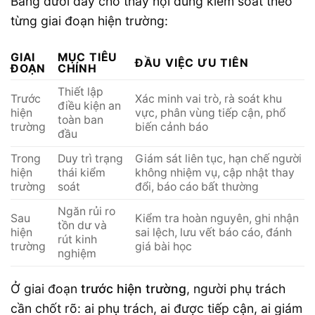
Bảng dưới đây cho thấy nội dung kiểm soát theo
từng giai đoạn hiện trường:
GIAI
MỤC TIÊU
ĐẦU VIỆC ƯU TIÊN
ĐOẠN
CHÍNH
Thiết lập
Trước
Xác minh vai trò, rà soát khu
điều kiện an
hiện
vực, phân vùng tiếp cận, phổ
toàn ban
trường
biến cảnh báo
đầu
Trong
Duy trì trạng
Giám sát liên tục, hạn chế người
hiện
thái kiểm
không nhiệm vụ, cập nhật thay
trường
soát
đổi, báo cáo bất thường
Ngăn rủi ro
Sau
Kiểm tra hoàn nguyên, ghi nhận
tồn dư và
hiện
sai lệch, lưu vết báo cáo, đánh
rút kinh
trường
giá bài học
nghiệm
Ở giai đoạn
trước hiện trường
, người phụ trách
cần chốt rõ: ai phụ trách, ai được tiếp cận, ai giám