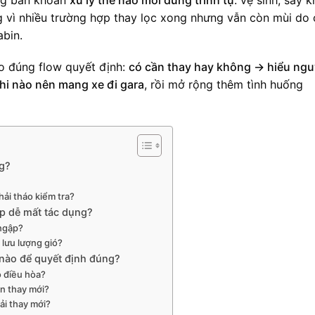
g vì nhiều trường hợp thay lọc xong nhưng vẫn còn mùi do
abin.
heo đúng flow quyết định:
có cần thay hay không → hiểu ng
khi nào nên mang xe đi gara
, rồi mở rộng thêm tình huống
ng?
ải tháo kiểm tra?
gập dễ mất tác dụng?
 ngập?
 lưu lượng gió?
 nào để quyết định đúng?
ó điều hòa?
ên thay mới?
ải thay mới?