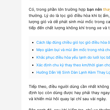
Có, trong phần lớn trường hợp
bạn nên
tha
thường. Lý do là lọc gió điều hòa khi bị ẩm
lượng gió và dễ phát sinh mùi mốc trong c
tiếp đến chất lượng không khí trong xe và t
Cách lắp đúng chiều gió lọc gió điều hòa ô 
Mẹo giảm bụi và mùi ẩm mốc trong nhà cho
Khắc phục điều hòa yếu lạnh do lưới lọc bẩ
Xác định chu kỳ thay theo km/thời gian ch
Hướng Dẫn Vệ Sinh Dàn Lạnh Kèm Thay Lọ
Tiếp theo, điều người dùng cần nhất không c
định lọc còn dùng được hay phải thay ngay.
và khiến mùi hôi quay lại chỉ sau vài ngày.
Bên cạnh đó, sau khi kiểm tra, chủ xe thư