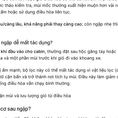
c tháo kiểm tra, mùi mốc thường xuất hiện muộn hơn vài 
m ẩm hoặc sử dụng điều hòa liên tục.
u/càng lâu, khả năng phải thay càng cao
; còn ngập nhẹ th
au ngập dễ mất tác dụng?
 khí đầu vào cho cabin
, thường đặt sau hộc găng tay hoặc
oa và một phần mùi trước khi gió đi vào khoang xe.
ị ẩm mạnh, bộ lọc này có thể mất tác dụng vì vật liệu lọc (
iữ cặn bẩn và trở thành nơi tích tụ mùi. Điều này làm giảm 
hống điều hòa vẫn chạy bình thường.
g cơ sau ngập?