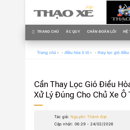
Skip
to
content
TRANG CHỦ
ẮC QUY
CHẨN ĐOÁN LỖI
HỆ 
Trang chủ
›
điều hòa ô tô
›
thay lọc gió điều
Cần Thay Lọc Gió Điều Hò
Xử Lý Đúng Cho Chủ Xe Ô 
Tác giả:
Nguyễn Thành Đạt
Cập nhật: 06:29 - 24/02/2026