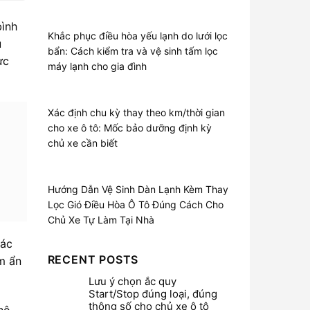
bình
Khắc phục điều hòa yếu lạnh do lưới lọc
u
bẩn: Cách kiểm tra và vệ sinh tấm lọc
ực
máy lạnh cho gia đình
Xác định chu kỳ thay theo km/thời gian
cho xe ô tô: Mốc bảo dưỡng định kỳ
chủ xe cần biết
Hướng Dẫn Vệ Sinh Dàn Lạnh Kèm Thay
Lọc Gió Điều Hòa Ô Tô Đúng Cách Cho
Chủ Xe Tự Làm Tại Nhà
ác
RECENT POSTS
m ẩn
Lưu ý chọn ắc quy
Start/Stop đúng loại, đúng
thông số cho chủ xe ô tô
hô,