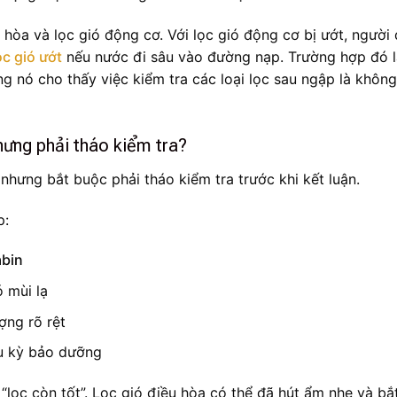
u hòa và lọc gió động cơ. Với lọc gió động cơ bị ướt, người
ọc gió ướt
nếu nước đi sâu vào đường nạp. Trường hợp đó l
 nó cho thấy việc kiểm tra các loại lọc sau ngập là không
ưng phải tháo kiểm tra?
nhưng bắt buộc phải tháo kiểm tra trước khi kết luận.
p:
bin
 mùi lạ
ợng rõ rệt
hu kỳ bảo dưỡng
“lọc còn tốt”. Lọc gió điều hòa có thể đã hút ẩm nhẹ và bắ