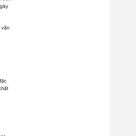
ngày
ì vẫn
đặc
chất