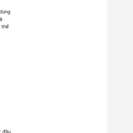
 dùng
à
 thể
t đầu