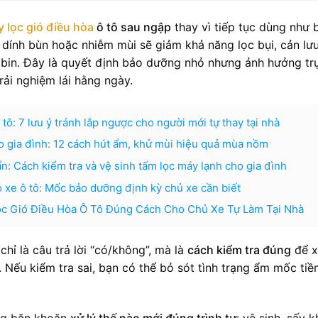
y lọc gió điều hòa
ô tô sau ngập
thay vì tiếp tục dùng như 
, dính bùn hoặc nhiễm mùi sẽ giảm khả năng lọc bụi, cản lư
abin. Đây là quyết định bảo dưỡng nhỏ nhưng ảnh hưởng tr
rải nghiệm lái hằng ngày.
tô: 7 lưu ý tránh lắp ngược cho người mới tự thay tại nhà
 gia đình: 12 cách hút ẩm, khử mùi hiệu quả mùa nồm
n: Cách kiểm tra và vệ sinh tấm lọc máy lạnh cho gia đình
o xe ô tô: Mốc bảo dưỡng định kỳ chủ xe cần biết
c Gió Điều Hòa Ô Tô Đúng Cách Cho Chủ Xe Tự Làm Tại Nhà
hỉ là câu trả lời “có/không”, mà là
cách kiểm tra đúng
để x
 Nếu kiểm tra sai, bạn có thể bỏ sót tình trạng ẩm mốc tiề
ờng băn khoăn
xử lý thế nào mới đúng trình tự
: vệ sinh, sấy k