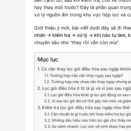
hay thay mới trước? Đây là phần quan trọn
xử lý nguồn ẩm trong khu vực hộp lọc và c
Giới thiệu ý mới, bài viết dưới đây sẽ đi t
nhân → kiểm tra → xử lý → khi nào tự làm, 
chuyên sâu như “thay rồi vẫn còn mùi”.
Mục lục
Có cần thay lọc gió điều hòa sau ngập khô
Trường hợp nào cần thay ngay sau ngập?
Trường hợp nào chưa cần thay ngay nhưng ph
Lọc gió điều hòa ô tô là gì và vì sao sau n
Lọc gió điều hòa khác gì lọc gió động cơ sau
Vì sao lọc gió ẩm có thể gây mùi mốc và giảm
Kiểm tra lọc gió điều hòa sau ngập như thế
Cần chuẩn bị gì trước khi tháo kiểm tra lọc gi
Những dấu hiệu nào trên lọc gió cho thấy n
So sánh nhanh: Lọc còn vệ sinh được hay ph