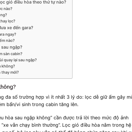
lọc gió điều hòa theo thứ tự nào?
ớc nào?
ông?
thay lọc?
 đưa xe đến gara?
ara ngay?
điểm nào?
i sau ngập?
ảm sàn cabin?
ùi quay lại sau ngập?
ẩm không?
n thay mới?
 không?
g đa số trường hợp vì ít nhất 3 lý do: lọc dễ giữ ẩm gây mù
ễm bẩn/vi sinh trong cabin tăng lên.
iều hòa sau ngập không” cần được trả lời theo mức độ ảnh
 “xe vẫn chạy bình thường”. Lọc gió điều hòa nằm trong hệ