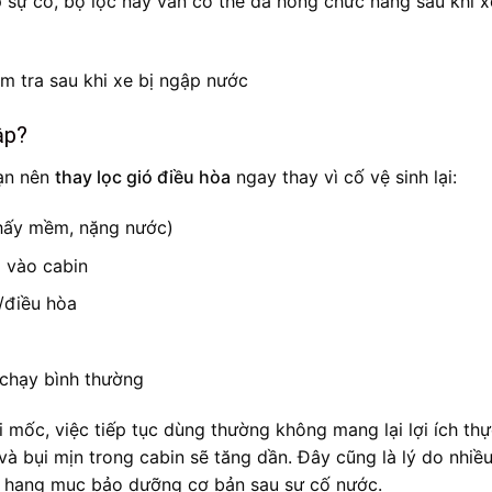
 sự cố, bộ lọc này vẫn có thể đã hỏng chức năng sau khi x
ập?
bạn nên
thay lọc gió điều hòa
ngay thay vì cố vệ sinh lại:
hấy mềm, nặng nước)
 vào cabin
/điều hòa
chạy bình thường
 mốc, việc tiếp tục dùng thường không mang lại lợi ích thự
và bụi mịn trong cabin sẽ tăng dần. Đây cũng là lý do nhiề
hạng mục bảo dưỡng cơ bản sau sự cố nước.