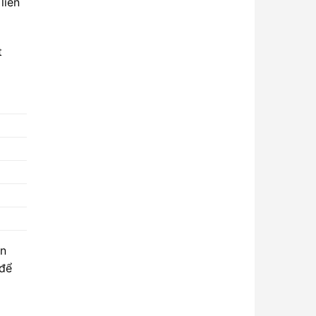
liên
t
ạn
 để