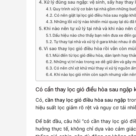
Xử lý đúng sau ngập: vệ sinh, sấy hay thay 
Quy trình xử lý cơ bản tại nhà gồm những bư
Có nên giặt lại lọc gió điều hòa sau ngập kh
Những lỗi xử lý nào khiến mùi quay lại dù đã 
Khi nào nên tự xử lý tại nhà và khi nào nên
Dấu hiệu nào cho thấy bạn nên đưa xe đến g
Tự thay tại nhà và xử lý ở gara khác nhau ở 
Vì sao thay lọc gió điều hòa rồi vẫn còn mù
Mùi đến từ lọc gió điều hòa, dàn lạnh hay th
Những vị trí nào trong xe dễ giữ ẩm và gây m
Có nên chỉ xịt khử mùi thay vì xử lý nguồn 
Khi nào lọc gió nhìn còn sạch nhưng vẫn nê
Có cần thay lọc gió điều hòa sau ngập
Có,
cần thay lọc gió điều hòa sau ngập
tron
hiệu suất lọc giảm rõ rệt và nguy cơ tái nhi
Để bắt đầu, câu hỏi “có cần thay lọc gió đ
hưởng thực tế, không chỉ dựa vào cảm giác