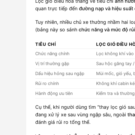
Lọc gió điều hòa thắng về tiêu chí
ảnh hưởn
quan trực tiếp đến
đường nạp và hiệu suất
Tuy nhiên, nhiều chủ xe thường nhầm hai lo
(bảng này so sánh
chức năng và mức độ rủi
TIÊU CHÍ
LỌC GIÓ ĐIỀU H
Chức năng chính
Lọc không khí vào
Vị trí thường gặp
Sau hộc găng tay /
Dấu hiệu hỏng sau ngập
Mùi mốc, gió yếu, b
Rủi ro chính
Không khí cabin ké
Hành động ưu tiên
Kiểm tra và thường
Cụ thể, khi người dùng tìm “thay lọc gió s
đang xử lý xe sau vùng ngập sâu, ngoài
tha
đánh giá rủi ro tổng thể.