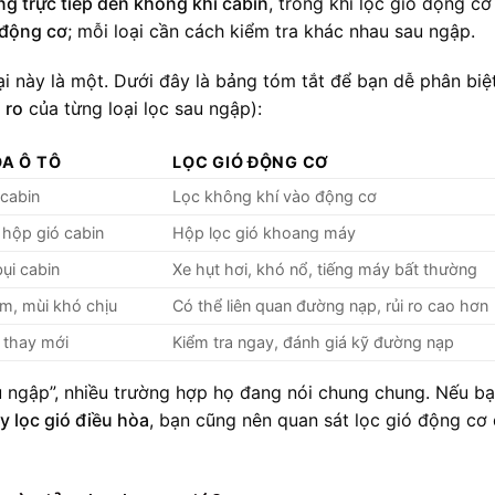
g trực tiếp đến không khí cabin
, trong khi lọc gió động cơ 
 động cơ
; mỗi loại cần cách kiểm tra khác nhau sau ngập.
ại này là một. Dưới đây là bảng tóm tắt để bạn dễ phân biệ
 ro
của từng loại lọc sau ngập):
ÒA Ô TÔ
LỌC GIÓ ĐỘNG CƠ
 cabin
Lọc không khí vào động cơ
 hộp gió cabin
Hộp lọc gió khoang máy
ụi cabin
Xe hụt hơi, khó nổ, tiếng máy bất thường
m, mùi khó chịu
Có thể liên quan đường nạp, rủi ro cao hơn
 thay mới
Kiểm tra ngay, đánh giá kỹ đường nạp
au ngập”, nhiều trường hợp họ đang nói chung chung. Nếu b
y lọc gió điều hòa
, bạn cũng nên quan sát lọc gió động cơ