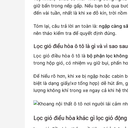
giữ bẩn trong nếp gấp. Nếu bạn bỏ qua bướ
đến vài tuần, nhất là khi xe đỗ kín, trời nồ
Tóm lại, câu trả lời an toàn là:
ngập càng sâ
nên tháo kiểm tra để quyết định đúng.
Lọc gió điều hòa ô tô là gì và vì sao s
Lọc gió điều hòa ô tô là
bộ phận lọc không
trong hộp gió, có nhiệm vụ giữ bụi, phấn h
Để hiểu rõ hơn, khi xe bị ngập hoặc cabin b
biệt là dạng giấy/xơ tổng hợp) dễ hút ẩm, g
lượng không khí trong xe ngay cả khi hệ t
Lọc gió điều hòa khác gì lọc gió độn