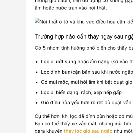
thống gió cabin, nên dù động cơ không gặp
ẩm hoặc nước tràn vào nội thất.
Trường hợp nào cần thay ngay sau ng
Có 5 nhóm tình huống phổ biến cho thấy 
Lọc bị ướt sũng hoặc ẩm nặng
(sờ vào t
Lọc dính bùn/cặn bẩn
sau khi nước ngập
Có mùi mốc, mùi hôi ẩm
khi bật quạt gió
Lọc bị biến dạng, rách, xẹp nếp gấp
Gió điều hòa yếu hơn rõ rệt
dù quạt vẫn 
Cụ thể hơn, khi lọc đã dính bùn hoặc có mùi
Bạn có thể thấy xe vẫn mát, nhưng mùi hôi 
gara khuyên
thay lọc gió sau ngập
như một 