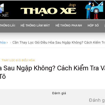
THỐNG LÁI
HỆ THỐNG LÀM MÁT
HỆ THỐNG PHANH
HỘP SỐ
 hòa
›
Cần Thay Lọc Gió Điều Hòa Sau Ngập Không? Cách Kiểm Tr
THAY LỌC GIÓ ĐIỀU HÒA
a Sau Ngập Không? Cách Kiểm Tra V
Tô
Đánh giá
Đánh g