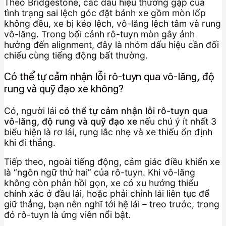
Theo Bridgestone, các dấu hiệu thường gặp của
tình trạng sai lệch góc đặt bánh xe gồm mòn lốp
không đều, xe bị kéo lệch, vô-lăng lệch tâm và rung
vô-lăng. Trong bối cảnh rô-tuyn mòn gây ảnh
hưởng đến alignment, đây là nhóm dấu hiệu cần đối
chiếu cùng tiếng động bất thường.
Có thể tự cảm nhận lỗi rô-tuyn qua vô-lăng, độ
rung và quỹ đạo xe không?
Có, người lái
có thể tự cảm nhận lỗi rô-tuyn qua
vô-lăng, độ rung và quỹ đạo xe
nếu chú ý ít nhất 3
biểu hiện là rơ lái, rung lắc nhẹ và xe thiếu ổn định
khi đi thẳng.
Tiếp theo, ngoài tiếng động, cảm giác điều khiển xe
là “ngôn ngữ thứ hai” của rô-tuyn. Khi vô-lăng
không còn phản hồi gọn, xe có xu hướng thiếu
chính xác ở đầu lái, hoặc phải chỉnh lái liên tục để
giữ thẳng, bạn nên nghĩ tới hệ lái – treo trước, trong
đó rô-tuyn là ứng viên nổi bật.