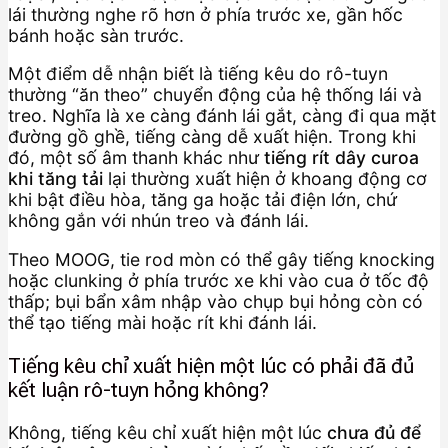
lái thường nghe rõ hơn ở phía trước xe, gần hốc
bánh hoặc sàn trước.
Một điểm dễ nhận biết là tiếng kêu do rô-tuyn
thường “ăn theo” chuyển động của hệ thống lái và
treo. Nghĩa là xe càng đánh lái gắt, càng đi qua mặt
đường gồ ghề, tiếng càng dễ xuất hiện. Trong khi
đó, một số âm thanh khác như
tiếng rít dây curoa
khi tăng tải
lại thường xuất hiện ở khoang động cơ
khi bật điều hòa, tăng ga hoặc tải điện lớn, chứ
không gắn với nhún treo và đánh lái.
Theo MOOG, tie rod mòn có thể gây tiếng knocking
hoặc clunking ở phía trước xe khi vào cua ở tốc độ
thấp; bụi bẩn xâm nhập vào chụp bụi hỏng còn có
thể tạo tiếng mài hoặc rít khi đánh lái.
Tiếng kêu chỉ xuất hiện một lúc có phải đã đủ
kết luận rô-tuyn hỏng không?
Không, tiếng kêu chỉ xuất hiện một lúc
chưa đủ để