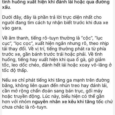
tình huống xuất hiện khi đánh lái hoặc qua đường
xấu
.
Dưới đây, đây là phần trả lời trực diện nhất cho
người đang tìm cách tự nhận biết trước khi đưa xe
vào gara.
Về âm thanh, tiếng rô-tuyn thường là “cộc”, “lục
cục”, “lọc cọc”, xuất hiện ngắn nhưng rõ, theo nhịp
tải thay đổi. Về vị trí, tiếng thường phát ra từ phía
trước xe, gần bánh trước trái hoặc phải. Về tình
huống, tiếng hay xuất hiện khi qua ổ gà, gờ giảm
tốc, leo dốc chéo, đánh hết lái hoặc xoay vô-lăng ở
tốc độ thấp.
Nếu xe chỉ phát tiếng khi tăng ga mạnh trên đường
bằng, không liên quan đến nhún treo hay đánh lái,
cần mở rộng chẩn đoán sang bán trục, gối máy
hoặc truyền động. Lúc này, biểu hiện có thể gần
hơn với nhóm
nguyên nhân xe kêu khi tăng tốc
chứ
chưa chắc là rô-tuyn.