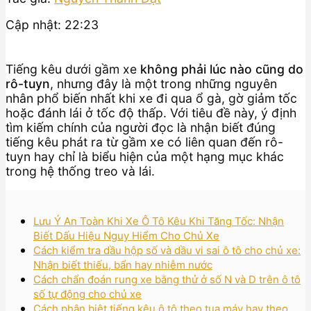
Cập nhật: 22:23
Tiếng kêu dưới gầm xe
không phải lúc nào cũng do
rô-tuyn
, nhưng đây là một trong những nguyên
nhân phổ biến nhất khi xe đi qua ổ gà, gờ giảm tốc
hoặc đánh lái ở tốc độ thấp. Với tiêu đề này, ý định
tìm kiếm chính của người đọc là nhận biết đúng
tiếng kêu phát ra từ gầm xe có liên quan đến rô-
tuyn hay chỉ là biểu hiện của một hạng mục khác
trong hệ thống treo và lái.
Lưu Ý An Toàn Khi Xe Ô Tô Kêu Khi Tăng Tốc: Nhận
Biết Dấu Hiệu Nguy Hiểm Cho Chủ Xe
Cách kiểm tra dầu hộp số và dầu vi sai ô tô cho chủ xe:
Nhận biết thiếu, bẩn hay nhiễm nước
Cách chẩn đoán rung xe bằng thử ở số N và D trên ô tô
số tự động cho chủ xe
Cách phân biệt tiếng kêu ô tô theo tua máy hay theo