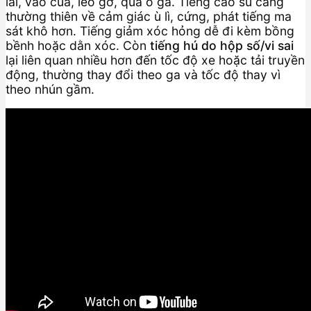
lái, vào cua, leo gờ, qua ổ gà. Tiếng cao su càng
thường thiên về cảm giác ù lì, cứng, phát tiếng ma
sát khô hơn. Tiếng giảm xóc hỏng dễ đi kèm bồng
bềnh hoặc dằn xóc. Còn
tiếng hú do hộp số/vi sai
lại liên quan nhiều hơn đến tốc độ xe hoặc tải truyền
động, thường thay đổi theo ga và tốc độ thay vì
theo nhún gầm.