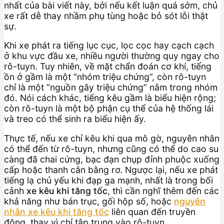
nhất của bài viết này, bởi nếu kết luận quá sớm, chủ
xe rất dễ thay nhầm phụ tùng hoặc bỏ sót lỗi thật
sự.
Khi xe phát ra tiếng lục cục, lọc cọc hay cạch cạch
ở khu vực đầu xe, nhiều người thường quy ngay cho
rô-tuyn. Tuy nhiên, về mặt chẩn đoán cơ khí, tiếng
ồn ở gầm là một “nhóm triệu chứng”, còn rô-tuyn
chỉ là một “nguồn gây triệu chứng” nằm trong nhóm
đó. Nói cách khác, tiếng kêu gầm là biểu hiện rộng;
còn rô-tuyn là một bộ phận cụ thể của hệ thống lái
và treo có thể sinh ra biểu hiện ấy.
Thực tế, nếu xe chỉ kêu khi qua mô gờ, nguyên nhân
có thể đến từ rô-tuyn, nhưng cũng có thể do cao su
càng đã chai cứng, bạc đạn chụp đỉnh phuộc xuống
cấp hoặc thanh cân bằng rơ. Ngược lại, nếu xe phát
tiếng lạ chủ yếu khi đạp ga mạnh, nhất là trong bối
cảnh
xe kêu khi tăng tốc
, thì cần nghĩ thêm đến các
khả năng như bán trục, gối hộp số, hoặc
nguyên
nhân xe kêu khi tăng tốc
liên quan đến truyền
động, thay vì chỉ tập trung vào rô-tuyn.