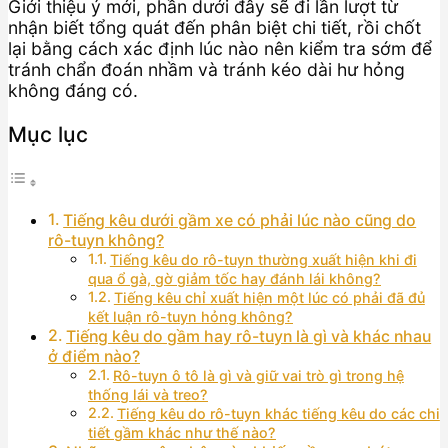
Giới thiệu ý mới, phần dưới đây sẽ đi lần lượt từ
nhận biết tổng quát đến phân biệt chi tiết, rồi chốt
lại bằng cách xác định lúc nào nên kiểm tra sớm để
tránh chẩn đoán nhầm và tránh kéo dài hư hỏng
không đáng có.
Mục lục
Tiếng kêu dưới gầm xe có phải lúc nào cũng do
rô-tuyn không?
Tiếng kêu do rô-tuyn thường xuất hiện khi đi
qua ổ gà, gờ giảm tốc hay đánh lái không?
Tiếng kêu chỉ xuất hiện một lúc có phải đã đủ
kết luận rô-tuyn hỏng không?
Tiếng kêu do gầm hay rô-tuyn là gì và khác nhau
ở điểm nào?
Rô-tuyn ô tô là gì và giữ vai trò gì trong hệ
thống lái và treo?
Tiếng kêu do rô-tuyn khác tiếng kêu do các chi
tiết gầm khác như thế nào?