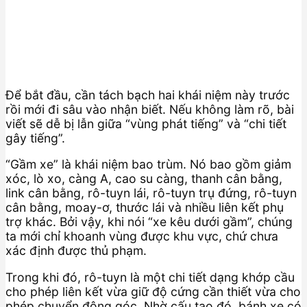
Để bắt đầu, cần tách bạch hai khái niệm này trước
rồi mới đi sâu vào nhận biết. Nếu không làm rõ, bài
viết sẽ dễ bị lẫn giữa “vùng phát tiếng” và “chi tiết
gây tiếng”.
“Gầm xe” là khái niệm bao trùm. Nó bao gồm giảm
xóc, lò xo, càng A, cao su càng, thanh cân bằng,
link cân bằng, rô-tuyn lái, rô-tuyn trụ đứng, rô-tuyn
cân bằng, moay-ơ, thước lái và nhiều liên kết phụ
trợ khác. Bởi vậy, khi nói “xe kêu dưới gầm”, chúng
ta mới chỉ khoanh vùng được khu vực, chứ chưa
xác định được thủ phạm.
Trong khi đó, rô-tuyn là một chi tiết dạng khớp cầu
cho phép liên kết vừa giữ độ cứng cần thiết vừa cho
phép chuyển động góc. Nhờ cấu tạo đó, bánh xe có