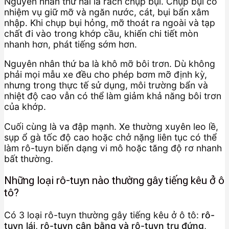
Nguyên nhân thứ hai là rách chụp bụi. Chụp bụi có
nhiệm vụ giữ mỡ và ngăn nước, cát, bụi bẩn xâm
nhập. Khi chụp bụi hỏng, mỡ thoát ra ngoài và tạp
chất đi vào trong khớp cầu, khiến chi tiết mòn
nhanh hơn, phát tiếng sớm hơn.
Nguyên nhân thứ ba là khô mỡ bôi trơn. Dù không
phải mọi mẫu xe đều cho phép bơm mỡ định kỳ,
nhưng trong thực tế sử dụng, môi trường bẩn và
nhiệt độ cao vẫn có thể làm giảm khả năng bôi trơn
của khớp.
Cuối cùng là va đập mạnh. Xe thường xuyên leo lề,
sụp ổ gà tốc độ cao hoặc chở nặng liên tục có thể
làm rô-tuyn biến dạng vi mô hoặc tăng độ rơ nhanh
bất thường.
Những loại rô-tuyn nào thường gây tiếng kêu ở ô
tô?
Có 3 loại rô-tuyn thường gây tiếng kêu ở ô tô:
rô-
tuyn lái, rô-tuyn cân bằng và rô-tuyn trụ đứng
,