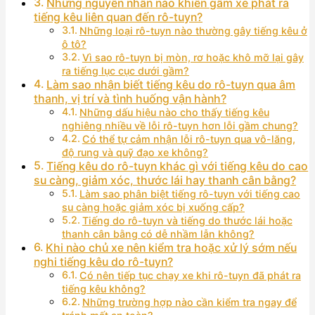
Những nguyên nhân nào khiến gầm xe phát ra
tiếng kêu liên quan đến rô-tuyn?
Những loại rô-tuyn nào thường gây tiếng kêu ở
ô tô?
Vì sao rô-tuyn bị mòn, rơ hoặc khô mỡ lại gây
ra tiếng lục cục dưới gầm?
Làm sao nhận biết tiếng kêu do rô-tuyn qua âm
thanh, vị trí và tình huống vận hành?
Những dấu hiệu nào cho thấy tiếng kêu
nghiêng nhiều về lỗi rô-tuyn hơn lỗi gầm chung?
Có thể tự cảm nhận lỗi rô-tuyn qua vô-lăng,
độ rung và quỹ đạo xe không?
Tiếng kêu do rô-tuyn khác gì với tiếng kêu do cao
su càng, giảm xóc, thước lái hay thanh cân bằng?
Làm sao phân biệt tiếng rô-tuyn với tiếng cao
su càng hoặc giảm xóc bị xuống cấp?
Tiếng do rô-tuyn và tiếng do thước lái hoặc
thanh cân bằng có dễ nhầm lẫn không?
Khi nào chủ xe nên kiểm tra hoặc xử lý sớm nếu
nghi tiếng kêu do rô-tuyn?
Có nên tiếp tục chạy xe khi rô-tuyn đã phát ra
tiếng kêu không?
Những trường hợp nào cần kiểm tra ngay để