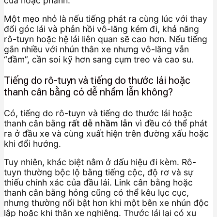
cua hoặc phanh.
Một mẹo nhỏ là nếu tiếng phát ra cùng lúc với thay
đổi góc lái và phản hồi vô-lăng kém đi, khả năng
rô-tuyn hoặc hệ lái liên quan sẽ cao hơn. Nếu tiếng
gắn nhiều với nhún thân xe nhưng vô-lăng vẫn
“đầm”, cần soi kỹ hơn sang cụm treo và cao su.
Tiếng do rô-tuyn và tiếng do thước lái hoặc
thanh cân bằng có dễ nhầm lẫn không?
Có, tiếng do rô-tuyn và tiếng do thước lái hoặc
thanh cân bằng
rất dễ nhầm lẫn
vì đều có thể phát
ra ở đầu xe và cùng xuất hiện trên đường xấu hoặc
khi đổi hướng.
Tuy nhiên, khác biệt nằm ở dấu hiệu đi kèm. Rô-
tuyn thường bộc lộ bằng tiếng cộc, độ rơ và sự
thiếu chính xác của đầu lái. Link cân bằng hoặc
thanh cân bằng hỏng cũng có thể kêu lục cục,
nhưng thường nổi bật hơn khi một bên xe nhún độc
lập hoặc khi thân xe nghiêng. Thước lái lại có xu