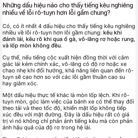
Những dấu hiệu nào cho thấy tiếng kêu nghiêng
nhiều về lỗi rô-tuyn hơn lỗi gầm chung?
Có, có ít nhất 4 dấu hiệu cho thấy tiếng kêu nghiêng
nhiều về lỗi rô-tuyn hơn lỗi gầm chung:
kêu khi
đánh lái, kêu rõ khi qua ổ gà, vô-lăng rơ hoặc rung,
và lốp mòn không đều
.
Cụ thể, nếu tiếng cộc xuất hiện đồng thời với cảm
giác lái kém chính xác, vô-lăng có độ rơ hoặc xe
chao nhẹ khi đổi hướng, khả năng liên quan đến rô-
tuyn sẽ cao hơn so với các lỗi gầm thuần cao su
hay giảm xóc.
Một dấu hiệu thực tế khác là mòn lốp lệch. Khi rô-
tuyn mòn, góc làm việc của bánh xe có thể thay đổi
theo tải và theo tốc độ, khiến mặt lốp không tiếp
xúc đều với mặt đường. Đây là dấu hiệu rất có giá
trị vì nó không chỉ phản ánh tiếng kêu mà còn phản
ánh hậu quả của độ rơ trong hệ lái.