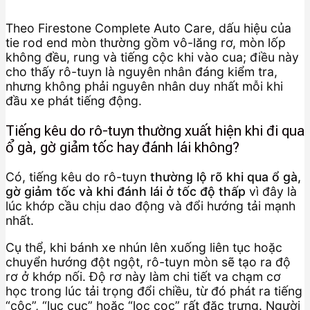
Theo Firestone Complete Auto Care, dấu hiệu của
tie rod end mòn thường gồm vô-lăng rơ, mòn lốp
không đều, rung và tiếng cộc khi vào cua; điều này
cho thấy rô-tuyn là nguyên nhân đáng kiểm tra,
nhưng không phải nguyên nhân duy nhất mỗi khi
đầu xe phát tiếng động.
Tiếng kêu do rô-tuyn thường xuất hiện khi đi qua
ổ gà, gờ giảm tốc hay đánh lái không?
Có, tiếng kêu do rô-tuyn
thường lộ rõ khi qua ổ gà,
gờ giảm tốc và khi đánh lái ở tốc độ thấp
vì đây là
lúc khớp cầu chịu dao động và đổi hướng tải mạnh
nhất.
Cụ thể, khi bánh xe nhún lên xuống liên tục hoặc
chuyển hướng đột ngột, rô-tuyn mòn sẽ tạo ra độ
rơ ở khớp nối. Độ rơ này làm chi tiết va chạm cơ
học trong lúc tải trọng đổi chiều, từ đó phát ra tiếng
“cộc”, “lục cục” hoặc “lọc cọc” rất đặc trưng. Người