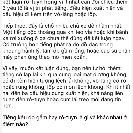
kết luận rô-tuyn hỏng
vì ít nhất cần đối chiếu thêm
3 yếu tố là vị trí phát tiếng, điều kiện xuất hiện và
dấu hiệu đi kèm trên vô-lăng hoặc lốp.
Tiếp theo, đây là chỗ nhiều chủ xe dễ nhầm nhất.
Một tiếng cộc thoáng qua khi leo vỉa hoặc khi bánh
xe rơi xuống ổ gà chưa thể dùng để kết luận ngay.
Có trường hợp tiếng phát ra do đồ đạc trong
khoang hành lý, tấm ốp gầm lỏng, hoặc cao su chân
máy phản ứng theo mô-men xoắn.
Vì vậy, muốn kết luận đúng, bạn nên tự hỏi thêm:
tiếng có lặp lại khi qua cùng loại mặt đường không,
có đi kèm hiện tượng lệch lái không, vô-lăng có rơ
hoặc rung không, lốp có mòn lệch không. Khi ít nhất
hai đến ba dấu hiệu cùng xuất hiện, khả năng liên
quan đến rô-tuyn hoặc cụm lái treo mới đáng tin
hơn.
Tiếng kêu do gầm hay rô-tuyn là gì và khác nhau ở
điểm nào?