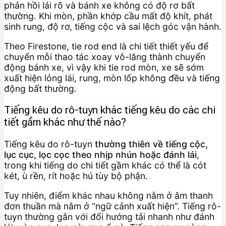
phản hồi lái rõ và bánh xe không có độ rơ bất
thường. Khi mòn, phần khớp cầu mất độ khít, phát
sinh rung, độ rơ, tiếng cộc và sai lệch góc vận hành.
Theo Firestone, tie rod end là chi tiết thiết yếu để
chuyển mỗi thao tác xoay vô-lăng thành chuyển
động bánh xe, vì vậy khi tie rod mòn, xe sẽ sớm
xuất hiện lỏng lái, rung, mòn lốp không đều và tiếng
động bất thường.
Tiếng kêu do rô-tuyn khác tiếng kêu do các chi
tiết gầm khác như thế nào?
Tiếng kêu do rô-tuyn
thường thiên về tiếng cộc,
lục cục, lọc cọc theo nhịp nhún hoặc đánh lái
,
trong khi tiếng do chi tiết gầm khác có thể là cót
két, ù rền, rít hoặc hú tùy bộ phận.
Tuy nhiên, điểm khác nhau không nằm ở âm thanh
đơn thuần mà nằm ở “ngữ cảnh xuất hiện”. Tiếng rô-
tuyn thường gắn với đổi hướng tải nhanh như đánh