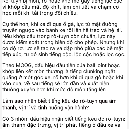
Rô-tuyn bị mòn, rơ hoặc khô mỡ
gây tiếng lục cục
vì khớp cầu mất độ khít, làm chi tiết va chạm cơ
học mỗi khi tải trọng đổi chiều
.
Cụ thể hơn, khi xe đi qua ổ gà, lực từ mặt đường
truyền ngược vào bánh xe rồi lên hệ treo và hệ lái.
Nếu khớp cầu trong rô-tuyn còn chuẩn, lực này
được kiểm soát trong biên độ cho phép. Nhưng khi
có độ rơ, lực sẽ tạo ra va đập nhỏ giữa các bề mặt
tiếp xúc, từ đó sinh tiếng cộc, lộc cộc hoặc lọc cọc.
Theo MOOG, dấu hiệu đầu tiên của ball joint hoặc
khớp liên kết mòn thường là tiếng clunking ngắt
quãng ở một góc xe, rõ hơn khi đi qua gờ hoặc khi
vào cua; về sau tiếng sẽ lớn dần và xuất hiện
thường xuyên hơn khi mức độ mòn tăng lên.
Làm sao nhận biết tiếng kêu do rô-tuyn qua âm
thanh, vị trí và tình huống vận hành?
Có 3 nhóm dấu hiệu nhận biết tiếng kêu do rô-tuyn:
âm thanh đặc trưng, vị trí phát tiếng ở đầu xe và