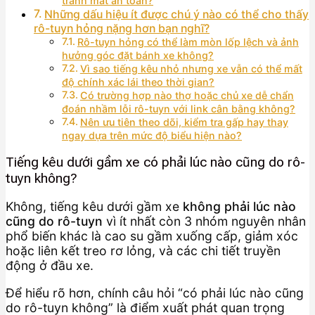
tránh mất an toàn?
Những dấu hiệu ít được chú ý nào có thể cho thấy
rô-tuyn hỏng nặng hơn bạn nghĩ?
Rô-tuyn hỏng có thể làm mòn lốp lệch và ảnh
hưởng góc đặt bánh xe không?
Vì sao tiếng kêu nhỏ nhưng xe vẫn có thể mất
độ chính xác lái theo thời gian?
Có trường hợp nào thợ hoặc chủ xe dễ chẩn
đoán nhầm lỗi rô-tuyn với link cân bằng không?
Nên ưu tiên theo dõi, kiểm tra gấp hay thay
ngay dựa trên mức độ biểu hiện nào?
Tiếng kêu dưới gầm xe có phải lúc nào cũng do rô-
tuyn không?
Không, tiếng kêu dưới gầm xe
không phải lúc nào
cũng do rô-tuyn
vì ít nhất còn 3 nhóm nguyên nhân
phổ biến khác là cao su gầm xuống cấp, giảm xóc
hoặc liên kết treo rơ lỏng, và các chi tiết truyền
động ở đầu xe.
Để hiểu rõ hơn, chính câu hỏi “có phải lúc nào cũng
do rô-tuyn không” là điểm xuất phát quan trọng