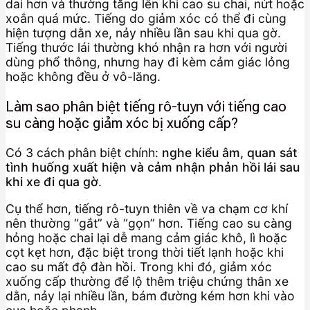
dai hơn và thường tăng lên khi cao su chai, nứt hoặc
xoắn quá mức. Tiếng do giảm xóc có thể đi cùng
hiện tượng dằn xe, nảy nhiều lần sau khi qua gờ.
Tiếng thước lái thường khó nhận ra hơn với người
dùng phổ thông, nhưng hay đi kèm cảm giác lỏng
hoặc không đều ở vô-lăng.
Làm sao phân biệt tiếng rô-tuyn với tiếng cao
su càng hoặc giảm xóc bị xuống cấp?
Có 3 cách phân biệt chính:
nghe kiểu âm, quan sát
tình huống xuất hiện và cảm nhận phản hồi lái sau
khi xe đi qua gờ
.
Cụ thể hơn, tiếng rô-tuyn thiên về va chạm cơ khí
nên thường “gắt” và “gọn” hơn. Tiếng cao su càng
hỏng hoặc chai lại dễ mang cảm giác khô, lì hoặc
cọt kẹt hơn, đặc biệt trong thời tiết lạnh hoặc khi
cao su mất độ đàn hồi. Trong khi đó, giảm xóc
xuống cấp thường để lộ thêm triệu chứng thân xe
dằn, nảy lại nhiều lần, bám đường kém hơn khi vào