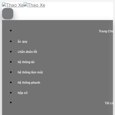
Skip
to
content
Trang Chủ
ắc quy
chẩn đoán lỗi
hệ thống lái
hệ thống làm mát
hệ thống phanh
hộp số
Tất cả