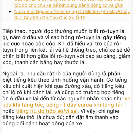
tốc độ cho chủ xe để bắt đúng bệnh động cơ và gầm
Nhận Biết Nguyên Nhân Động Cơ Misfire (Bỏ Máy/Cháy
Sai) Gây Kêu Gõ Cho Chủ Xe Ô Tô
Tiếp theo, người đọc thường muốn biết
rô-tuyn là
gì, nằm ở đâu và vì sao hỏng rô-tuyn lại gây tiếng
lục cục hoặc cộc cộc
. Khi đã hiểu vai trò của rô-
tuyn trong liên kết lái và hệ thống treo, chủ xe sẽ dễ
phân biệt hơn giữa lỗi rô-tuyn với cao su càng, giảm
xóc, thanh cân bằng hay thước lái.
Ngoài ra, nhu cầu rất rõ của người dùng là
phân
biệt tiếng kêu theo tình huống vận hành
. Có tiếng
kêu chỉ xuất hiện khi qua đường xấu, có tiếng kêu
chỉ lộ rõ khi đánh lái, và cũng có trường hợp tiếng
ồn ở đầu xe lại đến từ các nguyên nhân khác như
xe
kêu khi tăng tốc
,
tiếng rít dây curoa khi tăng tải
hoặc
tiếng hú do hộp số/vi sai
. Vì vậy, chỉ nghe
tiếng kêu thôi là chưa đủ; cần đặt âm thanh vào
đúng bối cảnh hoạt động của xe.