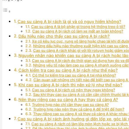
Cao su càng A bị rách là gì và có nguy hiểm không?
Cao su càng A là bộ phận gì trong hệ thống treo ô tô?
Cao su càng A bị rách có làm xe mất an toàn không?
Dấu hiệu nào cho thấy cao su càng A bị rách?
Xe có kêu lục cục, rung vô lăng hoặc chao lái khi đi đ
Những dấu hiệu nào thường xuất hiện khi cao su càng
Cao su càng A rách khác gì với lỗi rotuyn hoặc giảm x
Nguyên nhân nào khiến cao su càng A bị rách hoặc lão
Cao su càng A bị rách do thời gian sử dụng hay do va 
Những yếu tố nào làm cao su càng A nhanh xuống cấp
Cách kiểm tra cao su càng A bị rách như thế nào?
Có thể tự kiểm tra cao su càng A tại nhà không?
Cần quan sát những chi tiết nào để biết cao su càng 
Khi cao su càng A bị rách thì nên xử lý như thế nào?
Cao su càng A bị rách có nên thay ngay không?
Sau khi thay cao su càng A có cần cân chỉnh thước lái
Nên thay riêng cao su càng A hay thay cả càng A?
Trường hợp nào chỉ cần thay cao su càng A?
Trường hợp nào nên thay cả càng A để triệt để hơn?
Thay riêng cao su càng A và thay cả càng A khác nhau
Cao su càng A bị rách ảnh hưởng gì đến lốp xe, góc lái 
Cao su càng A rách có làm lốp mòn lệch hoặc xe bị lệch 
Để lâu không thay thì còn ảnh hưởng đến những bộ ph