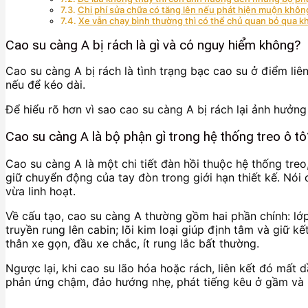
Chi phí sửa chữa có tăng lên nếu phát hiện muộn khôn
Xe vẫn chạy bình thường thì có thể chủ quan bỏ qua 
Cao su càng A bị rách là gì và có nguy hiểm không?
Cao su càng A bị rách là tình trạng bạc cao su ở điểm liê
nếu để kéo dài.
Để hiểu rõ hơn vì sao cao su càng A bị rách lại ảnh hưởn
Cao su càng A là bộ phận gì trong hệ thống treo ô tô
Cao su càng A là một chi tiết đàn hồi thuộc hệ thống tre
giữ chuyển động của tay đòn trong giới hạn thiết kế. Nói
vừa linh hoạt.
Về cấu tạo, cao su càng A thường gồm hai phần chính: lớp 
truyền rung lên cabin; lõi kim loại giúp định tâm và giữ k
thân xe gọn, đầu xe chắc, ít rung lắc bất thường.
Ngược lại, khi cao su lão hóa hoặc rách, liên kết đó mất
phản ứng chậm, đảo hướng nhẹ, phát tiếng kêu ở gầm và 