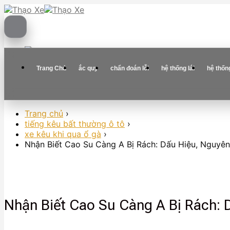
Skip
to
content
Trang Chủ
ắc quy
chẩn đoán lỗi
hệ thống lái
hệ thốn
Trang chủ
›
tiếng kêu bất thường ô tô
›
xe kêu khi qua ổ gà
›
Nhận Biết Cao Su Càng A Bị Rách: Dấu Hiệu, Nguyê
Nhận Biết Cao Su Càng A Bị Rách: