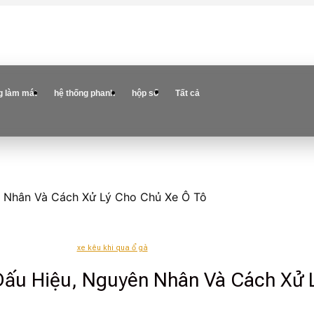
g làm mát
hệ thống phanh
hộp số
Tất cả
n Nhân Và Cách Xử Lý Cho Chủ Xe Ô Tô
xe kêu khi qua ổ gà
 Dấu Hiệu, Nguyên Nhân Và Cách Xử 