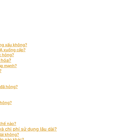
ường xấu không?
 A xuống cấp?
óc hỏng?
 hóa?
đập mạnh?
?
A đã hỏng?
 không?
 thế nào?
và chi phí sử dụng lâu dài?
lái không?
ận nào khác?