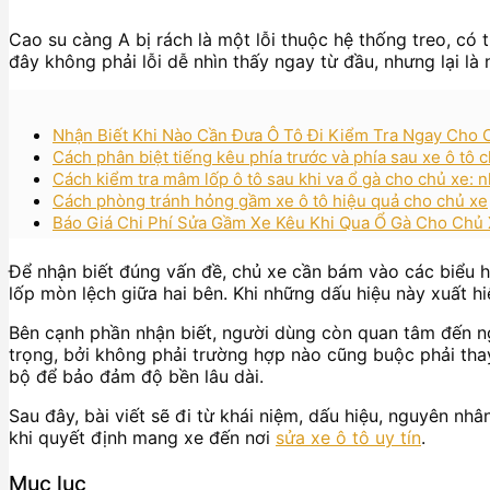
Cao su càng A bị rách là một lỗi thuộc hệ thống treo, có 
đây không phải lỗi dễ nhìn thấy ngay từ đầu, nhưng lại l
Nhận Biết Khi Nào Cần Đưa Ô Tô Đi Kiểm Tra Ngay Cho
Cách phân biệt tiếng kêu phía trước và phía sau xe ô tô 
Cách kiểm tra mâm lốp ô tô sau khi va ổ gà cho chủ xe: n
Cách phòng tránh hỏng gầm xe ô tô hiệu quả cho chủ xe
Báo Giá Chi Phí Sửa Gầm Xe Kêu Khi Qua Ổ Gà Cho Chủ 
Để nhận biết đúng vấn đề, chủ xe cần bám vào các biểu hi
lốp mòn lệch giữa hai bên. Khi những dấu hiệu này xuất hi
Bên cạnh phần nhận biết, người dùng còn quan tâm đến ng
trọng, bởi không phải trường hợp nào cũng buộc phải tha
bộ để bảo đảm độ bền lâu dài.
Sau đây, bài viết sẽ đi từ khái niệm, dấu hiệu, nguyên nh
khi quyết định mang xe đến nơi
sửa xe ô tô uy tín
.
Mục lục