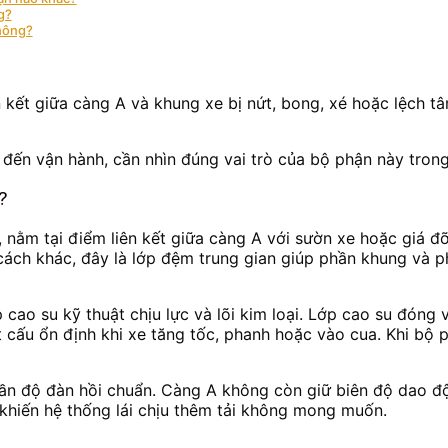
g?
không?
n kết giữa càng A và khung xe bị nứt, bong, xé hoặc lệch tâ
g đến vận hành, cần nhìn đúng vai trò của bộ phận này tron
?
o, nằm tại điểm liên kết giữa càng A với sườn xe hoặc giá đ
 cách khác, đây là lớp đệm trung gian giúp phần khung và 
cao su kỹ thuật chịu lực và lõi kim loại. Lớp cao su đóng v
ết cấu ổn định khi xe tăng tốc, phanh hoặc vào cua. Khi bộ 
 dần độ đàn hồi chuẩn. Càng A không còn giữ biên độ dao đ
khiến hệ thống lái chịu thêm tải không mong muốn.