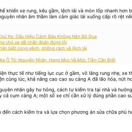
thể khiến xe rung, kêu gầm, lệch lái và mòn lốp nhanh hơn 
à nguyên nhân âm thầm làm cảm giác lái xuống cấp rõ rệt n
 Chủ Xe: Dấu Hiệu Cảnh Báo Không Nên Bỏ Qua
cho chủ xe dễ chẩn đoán đúng lỗi
hận biết cong vênh, phồng rách và lệch lái
Xe Ô Tô: Nguyên Nhân, Hạng Mục Và Mức Tiền Cần Biết
ện thực tế như tiếng lục cục ở gầm, vô lăng rung nhẹ, xe t
ện cùng lúc, khả năng cao cao su càng A đã lão hóa, nứt ho
uyên nhân gây hư hỏng, cách tự kiểm tra tại nhà và hướng
y cả cụm càng A; một số xe chỉ cần xử lý đúng phần cao su
ân đến cách kiểm tra và lựa chọn phương án sửa chữa phù hợ