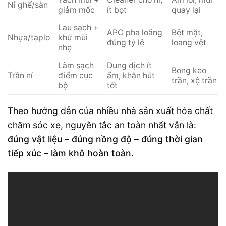
Nỉ ghế/sàn
giảm mốc
ít bọt
quay lại
Lau sạch +
APC pha loãng
Bệt mặt,
Nhựa/taplo
khử mùi
đúng tỷ lệ
loang vệt
nhẹ
Làm sạch
Dung dịch ít
Bong keo
Trần nỉ
điểm cục
ẩm, khăn hút
trần, xệ trần
bộ
tốt
Theo hướng dẫn của nhiều nhà sản xuất hóa chất
chăm sóc xe, nguyên tắc an toàn nhất vẫn là:
đúng vật liệu – đúng nồng độ – đúng thời gian
tiếp xúc – làm khô hoàn toàn
.