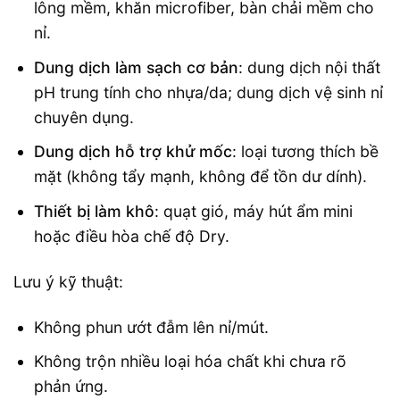
lông mềm, khăn microfiber, bàn chải mềm cho
nỉ.
Dung dịch làm sạch cơ bản
: dung dịch nội thất
pH trung tính cho nhựa/da; dung dịch vệ sinh nỉ
chuyên dụng.
Dung dịch hỗ trợ khử mốc
: loại tương thích bề
mặt (không tẩy mạnh, không để tồn dư dính).
Thiết bị làm khô
: quạt gió, máy hút ẩm mini
hoặc điều hòa chế độ Dry.
Lưu ý kỹ thuật:
Không phun ướt đẫm lên nỉ/mút.
Không trộn nhiều loại hóa chất khi chưa rõ
phản ứng.