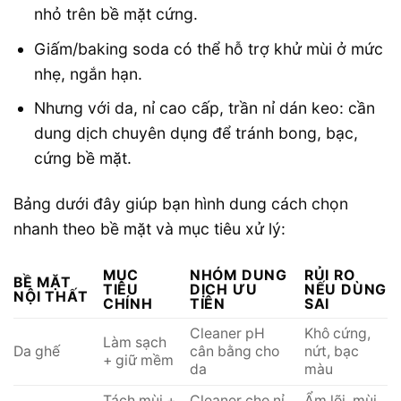
nhỏ trên bề mặt cứng.
Giấm/baking soda có thể hỗ trợ khử mùi ở mức
nhẹ, ngắn hạn.
Nhưng với da, nỉ cao cấp, trần nỉ dán keo: cần
dung dịch chuyên dụng để tránh bong, bạc,
cứng bề mặt.
Bảng dưới đây giúp bạn hình dung cách chọn
nhanh theo bề mặt và mục tiêu xử lý:
MỤC
NHÓM DUNG
RỦI RO
BỀ MẶT
TIÊU
DỊCH ƯU
NẾU DÙNG
NỘI THẤT
CHÍNH
TIÊN
SAI
Cleaner pH
Khô cứng,
Làm sạch
Da ghế
cân bằng cho
nứt, bạc
+ giữ mềm
da
màu
Tách mùi +
Cleaner cho nỉ,
Ẩm lõi, mùi