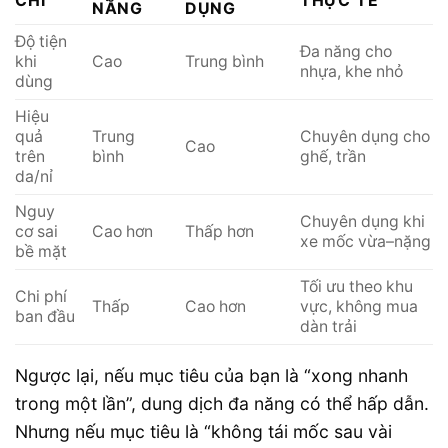
CHÍ
THỰC TẾ
NĂNG
DỤNG
Độ tiện
Đa năng cho
khi
Cao
Trung bình
nhựa, khe nhỏ
dùng
Hiệu
quả
Trung
Chuyên dụng cho
Cao
trên
bình
ghế, trần
da/nỉ
Nguy
Chuyên dụng khi
cơ sai
Cao hơn
Thấp hơn
xe mốc vừa–nặng
bề mặt
Tối ưu theo khu
Chi phí
Thấp
Cao hơn
vực, không mua
ban đầu
dàn trải
Ngược lại, nếu mục tiêu của bạn là “xong nhanh
trong một lần”, dung dịch đa năng có thể hấp dẫn.
Nhưng nếu mục tiêu là “không tái mốc sau vài