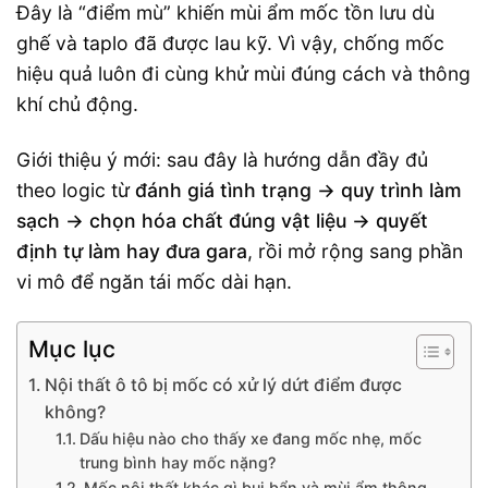
Đây là “điểm mù” khiến mùi ẩm mốc tồn lưu dù
ghế và taplo đã được lau kỹ. Vì vậy, chống mốc
hiệu quả luôn đi cùng khử mùi đúng cách và thông
khí chủ động.
Giới thiệu ý mới: sau đây là hướng dẫn đầy đủ
theo logic từ
đánh giá tình trạng → quy trình làm
sạch → chọn hóa chất đúng vật liệu → quyết
định tự làm hay đưa gara
, rồi mở rộng sang phần
vi mô để ngăn tái mốc dài hạn.
Mục lục
Nội thất ô tô bị mốc có xử lý dứt điểm được
không?
Dấu hiệu nào cho thấy xe đang mốc nhẹ, mốc
trung bình hay mốc nặng?
Mốc nội thất khác gì bụi bẩn và mùi ẩm thông