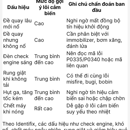
Mức độ gợi
Ghi chú chẩn đoán ban
Dấu hiệu
ý lỗi cảm
đầu
biến
Đề quay lâu
Nghi ngờ mất đồng bộ
Cao
mới nổ
tín hiệu khởi động
Đề quay
Cần phân biệt với
nhưng
Cao
immobilizer, bơm xăng,
không nổ
đánh lửa
Nên đọc mã lỗi
Đèn check
Trung bình
P0335/P0340 hoặc mã
engine sáng
đến cao
liên quan
Rung giật
Có thể đi cùng lỗi
khi không
Trung bình
misfire, bugi, bobin
tải
Hụt ga, tăng
Trung bình
Nghi ngờ tín hiệu cảm
tốc kém
đến cao
biến sai hoặc chập chờn
Chết máy
Dễ gặp ở lỗi cảm biến
Rất cao
khi nóng
suy yếu theo nhiệt
Theo Identifix, các dấu hiệu như check engine, khó
nổ, chết máy ngẫu nhiên, rung giật và giảm hiệu quả