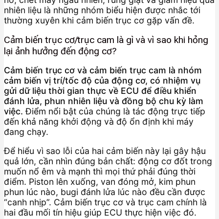
nhiên liệu là những nhóm biểu hiện được nhắc tới
thường xuyên khi cảm biến trục cơ gặp vấn đề.
Cảm biến trục cơ/trục cam là gì và vì sao khi hỏng
lại ảnh hưởng đến động cơ?
Cảm biến trục cơ và cảm biến trục cam là nhóm
cảm biến vị trí/tốc độ của động cơ, có nhiệm vụ
gửi dữ liệu thời gian thực về ECU để điều khiển
đánh lửa, phun nhiên liệu và đồng bộ chu kỳ làm
việc.
Điểm nổi bật của chúng là tác động trực tiếp
đến khả năng khởi động và độ ổn định khi máy
đang chạy.
Để hiểu vì sao lỗi của hai cảm biến này lại gây hậu
quả lớn, cần nhìn đúng bản chất: động cơ đốt trong
muốn nổ êm và mạnh thì mọi thứ phải đúng thời
điểm. Piston lên xuống, van đóng mở, kim phun
phun lúc nào, bugi đánh lửa lúc nào đều cần được
“canh nhịp”. Cảm biến trục cơ và trục cam chính là
hai đầu mối tín hiệu giúp ECU thực hiện việc đó.