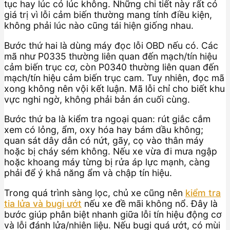
tục hay lúc có lúc không. Những chi tiết này rất có
giá trị vì lỗi cảm biến thường mang tính điều kiện,
không phải lúc nào cũng tái hiện giống nhau.
Bước thứ hai là dùng máy đọc lỗi OBD nếu có. Các
mã như P0335 thường liên quan đến mạch/tín hiệu
cảm biến trục cơ, còn P0340 thường liên quan đến
mạch/tín hiệu cảm biến trục cam. Tuy nhiên, đọc mã
xong không nên vội kết luận. Mã lỗi chỉ cho biết khu
vực nghi ngờ, không phải bản án cuối cùng.
Bước thứ ba là kiểm tra ngoại quan: rút giắc cắm
xem có lỏng, ẩm, oxy hóa hay bám dầu không;
quan sát dây dẫn có nứt, gãy, cọ vào thân máy
hoặc bị cháy sém không. Nếu xe vừa đi mưa ngập
hoặc khoang máy từng bị rửa áp lực mạnh, càng
phải để ý khả năng ẩm và chập tín hiệu.
Trong quá trình sàng lọc, chủ xe cũng nên
kiểm tra
tia lửa và bugi ướt
nếu xe đề mãi không nổ. Đây là
bước giúp phân biệt nhanh giữa lỗi tín hiệu động cơ
và lỗi đánh lửa/nhiên liệu. Nếu bugi quá ướt, có mùi