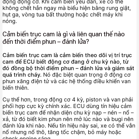
động động cơ. Khi cảm biến yếu dần, xe có thể
không chết hẳn ngay mà biểu hiện bằng rung giật,
hụt ga, vòng tua bất thường hoặc chết máy khi
nóng.
Cảm biến trục cam là gì và liên quan thế nào
đến thời điểm phun – đánh lửa?
Cảm biến trục cam là cảm biến theo dõi vị trí trục
cam để ECU biết động cơ đang ở chu kỳ nào, từ
đó đồng bộ thời điểm phun – đánh lửa và giám sát
quá trình cháy.
Nó đặc biệt quan trọng ở động cơ
phun xăng điện tử và các hệ thống điều khiển van
biến thiên.
Cụ thể hơn, trong động cơ 4 kỳ, piston và van phải
phối hợp cực kỳ chính xác. ECU dùng tín hiệu cảm
biến trục cam để nhận diện chu kỳ nạp – nén – nổ –
xả, từ đó biết kim phun nên mở lúc nào và bugi nên
đánh lửa khi nào. Nếu tín hiệu này sai, xe có thể vẫn
nổ nhưng nổ thô, tăng tốc chậm, bỏ máy hoặc
check engine sáng.