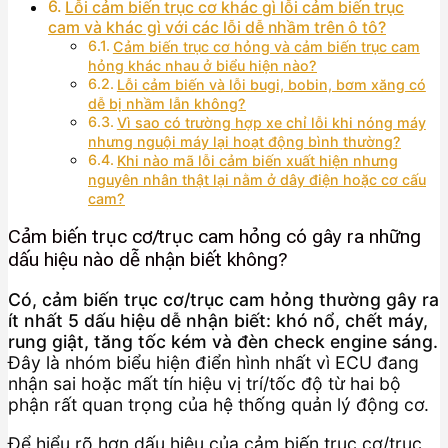
Lỗi cảm biến trục cơ khác gì lỗi cảm biến trục
cam và khác gì với các lỗi dễ nhầm trên ô tô?
Cảm biến trục cơ hỏng và cảm biến trục cam
hỏng khác nhau ở biểu hiện nào?
Lỗi cảm biến và lỗi bugi, bobin, bơm xăng có
dễ bị nhầm lẫn không?
Vì sao có trường hợp xe chỉ lỗi khi nóng máy
nhưng nguội máy lại hoạt động bình thường?
Khi nào mã lỗi cảm biến xuất hiện nhưng
nguyên nhân thật lại nằm ở dây điện hoặc cơ cấu
cam?
Cảm biến trục cơ/trục cam hỏng có gây ra những
dấu hiệu nào dễ nhận biết không?
Có, cảm biến trục cơ/trục cam hỏng thường gây ra
ít nhất 5 dấu hiệu dễ nhận biết: khó nổ, chết máy,
rung giật, tăng tốc kém và đèn check engine sáng.
Đây là nhóm biểu hiện điển hình nhất vì ECU đang
nhận sai hoặc mất tín hiệu vị trí/tốc độ từ hai bộ
phận rất quan trọng của hệ thống quản lý động cơ.
Để hiểu rõ hơn dấu hiệu của cảm biến trục cơ/trục