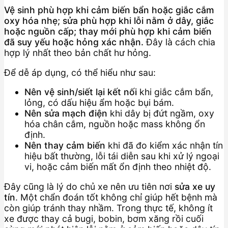
Vệ sinh phù hợp khi cảm biến bẩn hoặc giắc cắm
oxy hóa nhẹ; sửa phù hợp khi lỗi nằm ở dây, giắc
hoặc nguồn cấp; thay mới phù hợp khi cảm biến
đã suy yếu hoặc hỏng xác nhận.
Đây là cách chia
hợp lý nhất theo bản chất hư hỏng.
Để dễ áp dụng, có thể hiểu như sau:
Nên vệ sinh/siết lại kết nối
khi giắc cắm bẩn,
lỏng, có dấu hiệu ẩm hoặc bụi bám.
Nên sửa mạch điện
khi dây bị đứt ngầm, oxy
hóa chân cắm, nguồn hoặc mass không ổn
định.
Nên thay cảm biến
khi đã đo kiểm xác nhận tín
hiệu bất thường, lỗi tái diễn sau khi xử lý ngoại
vi, hoặc cảm biến mất ổn định theo nhiệt độ.
Đây cũng là lý do chủ xe nên ưu tiên nơi
sửa xe uy
tín
. Một chẩn đoán tốt không chỉ giúp hết bệnh mà
còn giúp tránh thay nhầm. Trong thực tế, không ít
xe được thay cả bugi, bobin, bơm xăng rồi cuối