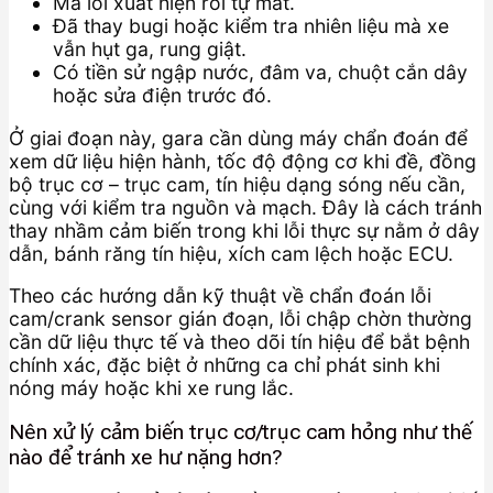
Mã lỗi xuất hiện rồi tự mất.
Đã thay bugi hoặc kiểm tra nhiên liệu mà xe
vẫn hụt ga, rung giật.
Có tiền sử ngập nước, đâm va, chuột cắn dây
hoặc sửa điện trước đó.
Ở giai đoạn này, gara cần dùng máy chẩn đoán để
xem dữ liệu hiện hành, tốc độ động cơ khi đề, đồng
bộ trục cơ – trục cam, tín hiệu dạng sóng nếu cần,
cùng với kiểm tra nguồn và mạch. Đây là cách tránh
thay nhầm cảm biến trong khi lỗi thực sự nằm ở dây
dẫn, bánh răng tín hiệu, xích cam lệch hoặc ECU.
Theo các hướng dẫn kỹ thuật về chẩn đoán lỗi
cam/crank sensor gián đoạn, lỗi chập chờn thường
cần dữ liệu thực tế và theo dõi tín hiệu để bắt bệnh
chính xác, đặc biệt ở những ca chỉ phát sinh khi
nóng máy hoặc khi xe rung lắc.
Nên xử lý cảm biến trục cơ/trục cam hỏng như thế
nào để tránh xe hư nặng hơn?