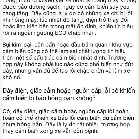
nóng, thường xuyên kẹt xe hoặc khoang máy không
được bảo dưỡng sạch, nguy cơ cảm biến suy yếu
càng tăng. Đây cũng là lý do có những xe chỉ bị lỗi
khi nóng máy: lúc nhiệt độ tăng, điện trở thay đổi
hoặc linh kiện bên trong mất ổn định, khiến tín hiệu
rơi ra ngoài ngưỡng ECU chấp nhận.
Bụi kim loại, cặn bẩn hoặc dầu bám quanh khu vực
cảm biến cũng có thể làm sai chất lượng tín hiệu
trên một số cấu trúc cảm biến nhất định. Trường
hợp này không phải lúc nào cũng phổ biến như đứt
dây, nhưng vẫn đủ để tạo lỗi chập chờn và làm xe
khó nổ.
Dây điện, giắc cắm hoặc nguồn cấp lỗi có khiến
cảm biến bị báo hỏng oan không?
Có, dây điện, giắc cắm hoặc nguồn cấp lỗi hoàn
toàn có thể khiến xe báo lỗi cảm biến dù cảm biến
chưa hỏng hẳn.
Đây là lý do rất nhiều trường hợp
thay cảm biến xong xe vẫn còn bệnh.