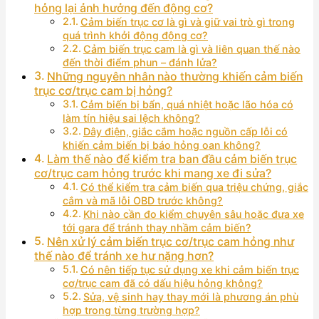
hỏng lại ảnh hưởng đến động cơ?
Cảm biến trục cơ là gì và giữ vai trò gì trong
quá trình khởi động động cơ?
Cảm biến trục cam là gì và liên quan thế nào
đến thời điểm phun – đánh lửa?
Những nguyên nhân nào thường khiến cảm biến
trục cơ/trục cam bị hỏng?
Cảm biến bị bẩn, quá nhiệt hoặc lão hóa có
làm tín hiệu sai lệch không?
Dây điện, giắc cắm hoặc nguồn cấp lỗi có
khiến cảm biến bị báo hỏng oan không?
Làm thế nào để kiểm tra ban đầu cảm biến trục
cơ/trục cam hỏng trước khi mang xe đi sửa?
Có thể kiểm tra cảm biến qua triệu chứng, giắc
cắm và mã lỗi OBD trước không?
Khi nào cần đo kiểm chuyên sâu hoặc đưa xe
tới gara để tránh thay nhầm cảm biến?
Nên xử lý cảm biến trục cơ/trục cam hỏng như
thế nào để tránh xe hư nặng hơn?
Có nên tiếp tục sử dụng xe khi cảm biến trục
cơ/trục cam đã có dấu hiệu hỏng không?
Sửa, vệ sinh hay thay mới là phương án phù
hợp trong từng trường hợp?