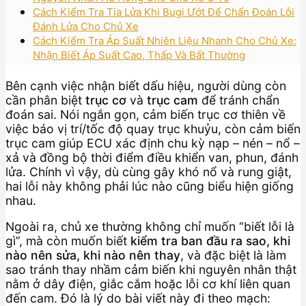
Cách Kiểm Tra Tia Lửa Khi Bugi Ướt Để Chẩn Đoán Lỗi
Đánh Lửa Cho Chủ Xe
Cách Kiểm Tra Áp Suất Nhiên Liệu Nhanh Cho Chủ Xe:
Nhận Biết Áp Suất Cao, Thấp Và Bất Thường
Bên cạnh việc nhận biết dấu hiệu, người dùng còn
cần phân biệt
trục cơ
và
trục cam
để tránh chẩn
đoán sai. Nói ngắn gọn, cảm biến trục cơ thiên về
việc báo vị trí/tốc độ quay trục khuỷu, còn cảm biến
trục cam giúp ECU xác định chu kỳ nạp – nén – nổ –
xả và đồng bộ thời điểm điều khiển van, phun, đánh
lửa. Chính vì vậy, dù cùng gây khó nổ và rung giật,
hai lỗi này không phải lúc nào cũng biểu hiện giống
nhau.
Ngoài ra, chủ xe thường không chỉ muốn “biết lỗi là
gì”, mà còn muốn biết
kiểm tra ban đầu ra sao, khi
nào nên sửa, khi nào nên thay
, và đặc biệt là làm
sao tránh thay nhầm cảm biến khi nguyên nhân thật
nằm ở dây điện, giắc cắm hoặc lỗi cơ khí liên quan
đến cam. Đó là lý do bài viết này đi theo mạch: