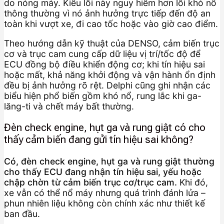
do nóng máy. Kiểu lỗi này nguy hiểm hơn lỗi khó nổ
thông thường vì nó ảnh hưởng trực tiếp đến độ an
toàn khi vượt xe, đi cao tốc hoặc vào giờ cao điểm.
Theo hướng dẫn kỹ thuật của DENSO, cảm biến trục
cơ và trục cam cung cấp dữ liệu vị trí/tốc độ để
ECU đồng bộ điều khiển động cơ; khi tín hiệu sai
hoặc mất, khả năng khởi động và vận hành ổn định
đều bị ảnh hưởng rõ rệt. Delphi cũng ghi nhận các
biểu hiện phổ biến gồm khó nổ, rung lắc khi ga-
lăng-ti và chết máy bất thường.
Đèn check engine, hụt ga và rung giật có cho
thấy cảm biến đang gửi tín hiệu sai không?
Có, đèn check engine, hụt ga và rung giật thường
cho thấy ECU đang nhận tín hiệu sai, yếu hoặc
chập chờn từ cảm biến trục cơ/trục cam.
Khi đó,
xe vẫn có thể nổ máy nhưng quá trình đánh lửa –
phun nhiên liệu không còn chính xác như thiết kế
ban đầu.