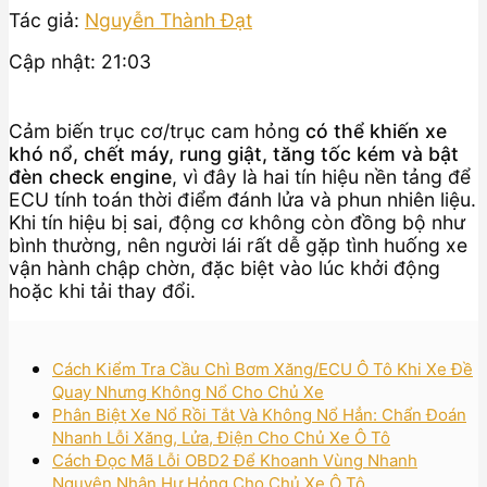
Tác giả:
Nguyễn Thành Đạt
Cập nhật: 21:03
Cảm biến trục cơ/trục cam hỏng
có thể khiến xe
khó nổ, chết máy, rung giật, tăng tốc kém và bật
đèn check engine
, vì đây là hai tín hiệu nền tảng để
ECU tính toán thời điểm đánh lửa và phun nhiên liệu.
Khi tín hiệu bị sai, động cơ không còn đồng bộ như
bình thường, nên người lái rất dễ gặp tình huống xe
vận hành chập chờn, đặc biệt vào lúc khởi động
hoặc khi tải thay đổi.
Cách Kiểm Tra Cầu Chì Bơm Xăng/ECU Ô Tô Khi Xe Đề
Quay Nhưng Không Nổ Cho Chủ Xe
Phân Biệt Xe Nổ Rồi Tắt Và Không Nổ Hẳn: Chẩn Đoán
Nhanh Lỗi Xăng, Lửa, Điện Cho Chủ Xe Ô Tô
Cách Đọc Mã Lỗi OBD2 Để Khoanh Vùng Nhanh
Nguyên Nhân Hư Hỏng Cho Chủ Xe Ô Tô