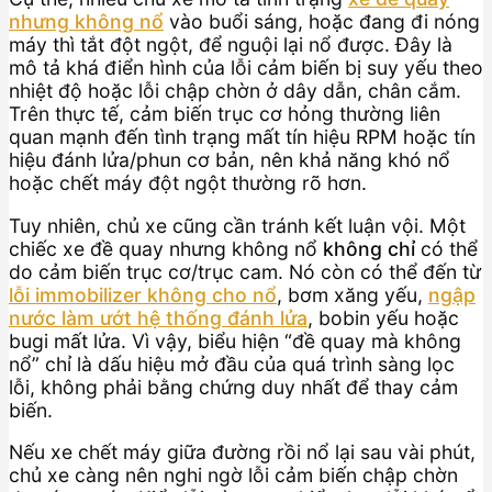
nhưng không nổ
vào buổi sáng, hoặc đang đi nóng
máy thì tắt đột ngột, để nguội lại nổ được. Đây là
mô tả khá điển hình của lỗi cảm biến bị suy yếu theo
nhiệt độ hoặc lỗi chập chờn ở dây dẫn, chân cắm.
Trên thực tế, cảm biến trục cơ hỏng thường liên
quan mạnh đến tình trạng mất tín hiệu RPM hoặc tín
hiệu đánh lửa/phun cơ bản, nên khả năng khó nổ
hoặc chết máy đột ngột thường rõ hơn.
Tuy nhiên, chủ xe cũng cần tránh kết luận vội. Một
chiếc xe đề quay nhưng không nổ
không chỉ
có thể
do cảm biến trục cơ/trục cam. Nó còn có thể đến từ
lỗi immobilizer không cho nổ
, bơm xăng yếu,
ngập
nước làm ướt hệ thống đánh lửa
, bobin yếu hoặc
bugi mất lửa. Vì vậy, biểu hiện “đề quay mà không
nổ” chỉ là dấu hiệu mở đầu của quá trình sàng lọc
lỗi, không phải bằng chứng duy nhất để thay cảm
biến.
Nếu xe chết máy giữa đường rồi nổ lại sau vài phút,
chủ xe càng nên nghi ngờ lỗi cảm biến chập chờn