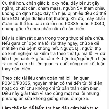
Cụ thể hơn, chân giắc bị oxy hóa, dây bị nứt gãy
ngầm, chuột cắn, chạm mass, nguồn 5V tham chiếu
không ổn định hoặc dây tín hiệu bị nhiễu đều có thể
làm ECU nhận dữ liệu bất thường. Khi đó, máy chẩn
đoán có thể lưu các mã lỗi như P0335 hoặc P0340,
nhưng gốc rễ chưa chắc nằm ở cảm biến.
Đây là điểm rất quan trọng trong thực tế sửa chữa.
Nếu gara chỉ đọc mã lỗi rồi thay ngay, chủ xe dễ
mất tiền mà bệnh không hết. Ngược lại, người thợ
có kinh nghiệm sẽ kiểm tra theo thứ tự: mã lỗi → dữ
liệu hiện hành → giắc cắm → điện trở/nguồn/tín hiệu
→ cơ cấu cơ khí liên quan → cuối cùng mới kết luận
thay cảm biến.
Theo các tài liệu chẩn đoán mã lỗi liên quan
P0340/P0335, nguyên nhân có thể đến từ lỗi điện
hoặc cơ khí chứ không chỉ từ bản thân cảm biến.
Điều này giải thích vì sao cùng một mã lỗi nhưng
phương án sửa không giống nhau ở mọi xe.
Làm thế nào để kiểm tra ban đầu cảm biến trục