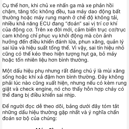
Cụ thể hơn, khi chủ xe nhấn ga mà xe phản hồi
chậm, tăng tốc không đều, tua máy dao động bất
thường hoặc máy rung mạnh ở chế độ không tải,
nhiều khả năng ECU đang “đoán” sai vị trí cơ khí
của động cơ. Trên xe đời mới, cảm biến trục cơ/trục
cam không chỉ phục vụ khởi động mà còn ảnh
hưởng đến điều khiển đánh lửa, phun xăng, quản lý
sai lửa và hiệu suất tổng thể. Vì vậy, sai tín hiệu nhỏ
cũng có thể kéo theo hiện tượng hụt ga, bỏ máy
hoặc tốn nhiên liệu hơn bình thường.
Một dấu hiệu phụ nhưng rất đáng chú ý là mùi xăng
sống hoặc khí xả đậm hơn bình thường. Đây không
phải lúc nào cũng xuất hiện, nhưng nếu có kèm rung
giật và check engine, nó cho thấy hỗn hợp cháy có
thể đang bị điều khiển sai nhịp.
Để người đọc dễ theo dõi, bảng dưới đây tóm tắt
những dấu hiệu thường gặp nhất và ý nghĩa chẩn
đoán sơ bộ của chúng: