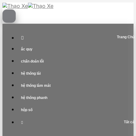
Skip
to
content
Trang Chủ
ắc quy
chẩn đoán lỗi
hệ thống lái
hệ thống làm mát
hệ thống phanh
hộp số
Tất cả