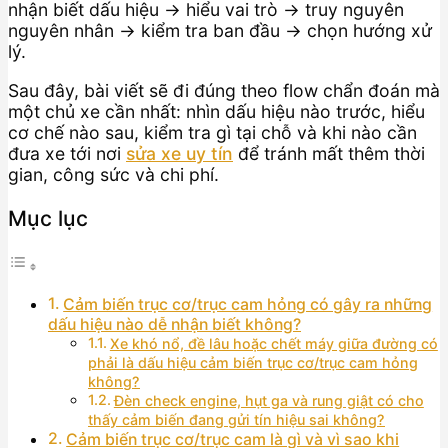
nhận biết dấu hiệu → hiểu vai trò → truy nguyên
nguyên nhân → kiểm tra ban đầu → chọn hướng xử
lý.
Sau đây, bài viết sẽ đi đúng theo flow chẩn đoán mà
một chủ xe cần nhất: nhìn dấu hiệu nào trước, hiểu
cơ chế nào sau, kiểm tra gì tại chỗ và khi nào cần
đưa xe tới nơi
sửa xe uy tín
để tránh mất thêm thời
gian, công sức và chi phí.
Mục lục
Cảm biến trục cơ/trục cam hỏng có gây ra những
dấu hiệu nào dễ nhận biết không?
Xe khó nổ, đề lâu hoặc chết máy giữa đường có
phải là dấu hiệu cảm biến trục cơ/trục cam hỏng
không?
Đèn check engine, hụt ga và rung giật có cho
thấy cảm biến đang gửi tín hiệu sai không?
Cảm biến trục cơ/trục cam là gì và vì sao khi