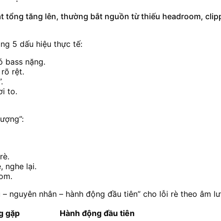
 tổng tăng lên, thường bắt nguồn từ thiếu headroom, clipp
ng 5 dấu hiệu thực tế:
có bass nặng.
rõ rệt.
.
i to.
lượng”:
rè.
 nghe lại.
oom.
 – nguyên nhân – hành động đầu tiên” cho lỗi rè theo âm l
g gặp
Hành động đầu tiên