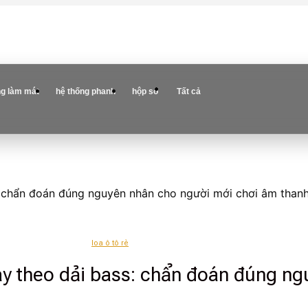
ng làm mát
hệ thống phanh
hộp số
Tất cả
s: chẩn đoán đúng nguyên nhân cho người mới chơi âm than
loa ô tô rè
hay theo dải bass: chẩn đoán đúng n