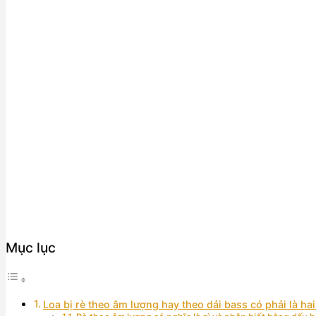
Mục lục
Loa bị rè theo âm lượng hay theo dải bass có phải là ha