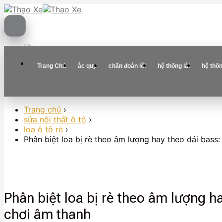
Skip
to
content
Trang Chủ
ắc quy
chẩn đoán lỗi
hệ thống lái
hệ thố
Trang chủ
›
sửa nội thất ô tô
›
loa ô tô rè
›
Phân biệt loa bị rè theo âm lượng hay theo dải bas
Phân biệt loa bị rè theo âm lượng 
chơi âm thanh