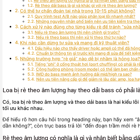
Rè theo âm lượng có nghĩa là gì và nhận biết bằng dấu 
Rè theo dải bass là gì và khác gì với rè theo âm lượng?
Có thể tự chẩn đoán tại nhà trong 10–15 phút không?
Quy trình test A/B nào giúp phân loại lỗi nhanh nhất?
Những nguyên nhân phổ biến nên ưu tiên kiểm tra theo
Cách xử lý nào đúng cho từng kiểu rè để tránh “sửa n
Nếu rè theo âm lượng thì nên chỉnh gì trước?
Nếu rè theo bass thì nên xử lý theo thứ tự nào?
Khi nào cần dừng tự sửa và mang đi kỹ thuật viên?
Dấu hiệu nào cho thấy driver hoặc ampli có thể đã hỏ
Chuẩn bị thông tin gì trước khi mang đi sửa để tiết kiệ
Những trường hợp “rè giả” nào dễ bị nhầm là hỏng loa?
Tiếng “phì” ở cổng thoát hơi (port chuffing) có phải là 
Cộng hưởng phòng (room mode) có thể làm bạn chẩn đ
IMD do bass mạnh ảnh hưởng dải mid/high ra sao?
Nên ưu tiên nâng cấp gì để giảm rè lâu dài: amp, loa h
Loa bị rè theo âm lượng hay theo dải bass có phải là
Có, loa bị rè theo âm lượng và theo dải bass là hai kiểu 
tối ưu khác nhau.
Để hiểu rõ hơn câu hỏi trong heading này, bạn hãy xem “â
dần không?”, còn trục bass trả lời “đến đoạn trầm mới rè h
Rè theo âm lượng có nghĩa là gì và nhận biết bằng d