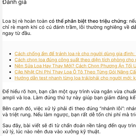
Đánh giá
Loa bị rè hoàn toàn
có thể phân biệt theo triệu chứng
: nế
chỉ rè mạnh khi có cú đánh trầm, lỗi thường nghiêng về
dả
ngay từ đầu.
Cách chống ẩm để tránh loa rè cho người dùng gia đình:
Cách chọn loa đúng công suất theo diện tích phòng cho n
Nên Sửa Loa Hay Thay Mới? Cách Chọn Phương Án Tối 
Cập Nhật Chi Phí Thay Loa Ô Tô Theo Từng Gói Nâng C
Hướng dẫn test nhanh từng loa trái/phải cho người mới: 
Để hiểu rõ hơn, bạn cần một quy trình vừa ngắn vừa chuẩ
ampli và loa. Làm đúng thứ tự này giúp bạn giảm đáng kể 
Bên cạnh đó, việc xử lý phải đi theo đúng “nhánh lỗi”: nh
và triệt rung. Nếu làm ngược, bạn rất dễ tốn chi phí mà tri
Sau đây, bài viết sẽ đi từ chẩn đoán nền tảng đến quy trì
xử lý, lúc nào nên đưa vào xưởng kỹ thuật.