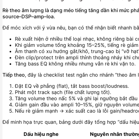
Rè theo âm lượng là dạng méo tiếng tăng dần khi mức phát
source–DSP–amp–loa.
Để móc xích với ý vừa nêu, bạn có thể nhận biết nhanh bằ
Rè xuất hiện ở nhiều thể loại nhạc, không riêng bài 
Khi giảm volume tổng khoảng 15–25%, tiếng rè giảm 
Âm thanh có xu hướng gắt/khô, trung-cao bị “vỡ hạt”
Đèn clip/protect trên ampli thỉnh thoảng nháy khi chơ
Tăng bass EQ không nhiều nhưng vẫn rè khi vặn to.
Tiếp theo
, đây là checklist test ngắn cho nhánh “theo âm 
Đặt EQ về phẳng (flat), tắt bass boost/loudness.
Phát một track sạch (file chất lượng tốt).
Tăng volume theo nấc 5% và ghi lại ngưỡng bắt đầu 
Giảm gain đầu vào ampli 10–15%, giữ nguyên volume,
Nếu rè giảm mạnh → xác suất cao là lỗi gain/headr
Để minh họa trực quan, bảng dưới đây tổng hợp “dấu hiệu
Dấu hiệu nghe
Nguyên nhân thườn