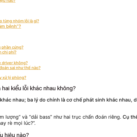
hiệu nào?
 từng nhóm lỗi là gì?
hầm bệnh”?
ng phần cứng?
m chi phí?
rè driver không?
oán sai như thế nào?
ay xử lý phòng?
 hai kiểu lỗi khác nhau không?
lỗi khác nhau; ba lý do chính là cơ chế phát sinh khác nhau
m lượng” và “dải bass” như hai trục chẩn đoán riêng.
Cụ th
ay rè mọi lúc?”.
ấu hiệu nào?