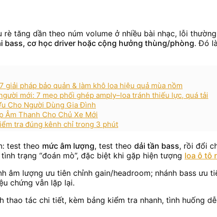
u rè tăng dần theo núm volume ở nhiều bài nhạc, lỗi thườn
i bass, cơ học driver hoặc cộng hưởng thùng/phòng
. Đó 
 7 giải pháp bảo quản & làm khô loa hiệu quả mùa nồm
gười mới: 7 mẹo phối ghép amply–loa tránh thiếu lực, quá tải
Ưu Cho Người Dùng Gia Đình
ấp Âm Thanh Cho Chủ Xe Mới
kiểm tra đúng kênh chỉ trong 3 phút
n: test theo
mức âm lượng
, test theo
dải tần bass
, rồi đổi 
tình trạng “đoán mò”, đặc biệt khi gặp hiện tượng
loa ô tô 
ánh âm lượng ưu tiên chỉnh gain/headroom; nhánh bass ưu tiê
ệu chứng vẫn lặp lại.
nh thao tác chi tiết, kèm bảng kiểm tra nhanh, tình huống 