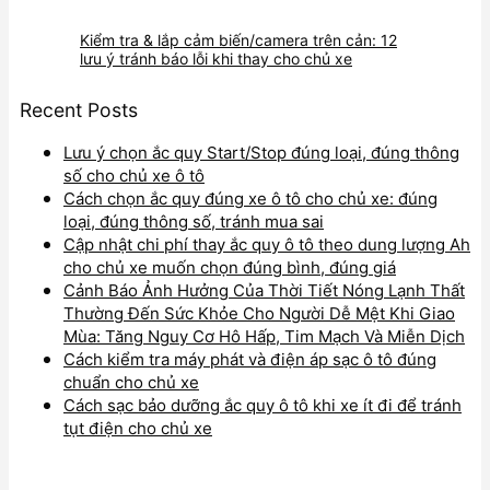
Kiểm tra & lắp cảm biến/camera trên cản: 12
lưu ý tránh báo lỗi khi thay cho chủ xe
Recent Posts
Lưu ý chọn ắc quy Start/Stop đúng loại, đúng thông
số cho chủ xe ô tô
Cách chọn ắc quy đúng xe ô tô cho chủ xe: đúng
loại, đúng thông số, tránh mua sai
Cập nhật chi phí thay ắc quy ô tô theo dung lượng Ah
cho chủ xe muốn chọn đúng bình, đúng giá
Cảnh Báo Ảnh Hưởng Của Thời Tiết Nóng Lạnh Thất
Thường Đến Sức Khỏe Cho Người Dễ Mệt Khi Giao
Mùa: Tăng Nguy Cơ Hô Hấp, Tim Mạch Và Miễn Dịch
Cách kiểm tra máy phát và điện áp sạc ô tô đúng
chuẩn cho chủ xe
Cách sạc bảo dưỡng ắc quy ô tô khi xe ít đi để tránh
tụt điện cho chủ xe