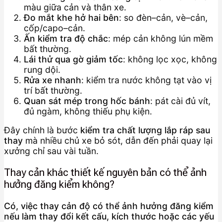
màu giữa cản và thân xe.
Đo mắt khe hở hai bên
: so đèn–cản, vè–cản,
cốp/capo–cản.
Ấn kiểm tra độ chắc
: mép cản không lún mềm
bất thường.
Lái thử qua gờ giảm tốc
: không lọc xọc, không
rung dội.
Rửa xe nhanh
: kiểm tra nước không tạt vào vị
trí bất thường.
Quan sát mép trong hốc bánh
: pát cài đủ vít,
đủ ngàm, không thiếu phụ kiện.
Đây chính là bước
kiểm tra chất lượng lắp ráp sau
thay
mà nhiều chủ xe bỏ sót, dẫn đến phải quay lại
xưởng chỉ sau vài tuần.
Thay cản khác thiết kế nguyên bản có thể ảnh
hưởng đăng kiểm không?
Có, việc thay cản độ có thể ảnh hưởng đăng kiểm
nếu làm thay đổi kết cấu, kích thước hoặc các yếu