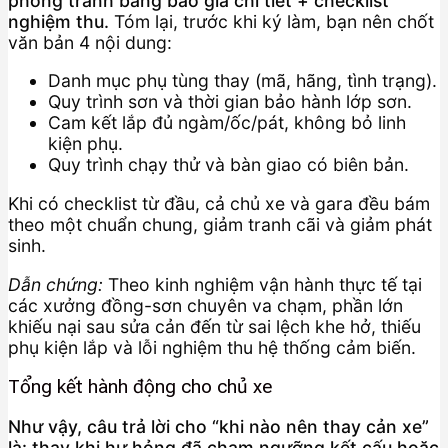
phòng tránh bằng báo giá chi tiết + checklist
nghiệm thu.
Tóm lại, trước khi ký làm, bạn nên chốt
văn bản 4 nội dung:
Danh mục phụ tùng thay (mã, hãng, tình trạng).
Quy trình sơn và thời gian bảo hành lớp sơn.
Cam kết lắp đủ ngàm/ốc/pát, không bỏ linh
kiện phụ.
Quy trình chạy thử và bàn giao có biên bản.
Khi có checklist từ đầu, cả chủ xe và gara đều bám
theo một chuẩn chung, giảm tranh cãi và giảm phát
sinh.
Dẫn chứng:
Theo kinh nghiệm vận hành thực tế tại
các xưởng đồng-sơn chuyên va chạm, phần lớn
khiếu nại sau sửa cản đến từ sai lệch khe hở, thiếu
phụ kiện lắp và lỗi nghiệm thu hệ thống cảm biến.
Tổng kết hành động cho chủ xe
Như vậy, câu trả lời cho “khi nào nên thay cản xe”
là: thay khi hư hỏng đã chạm ngưỡng kết cấu hoặc