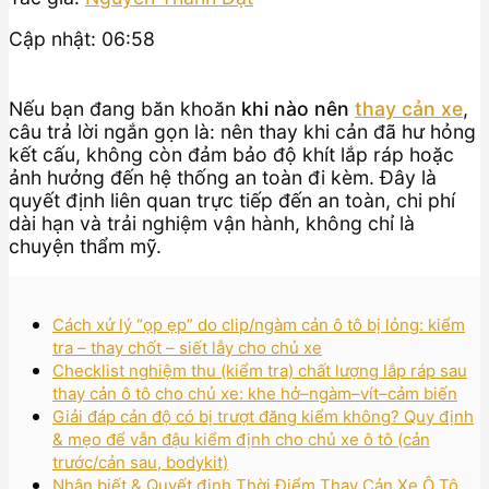
Cập nhật: 06:58
Nếu bạn đang băn khoăn
khi nào nên
thay cản xe
,
câu trả lời ngắn gọn là: nên thay khi cản đã hư hỏng
kết cấu, không còn đảm bảo độ khít lắp ráp hoặc
ảnh hưởng đến hệ thống an toàn đi kèm. Đây là
quyết định liên quan trực tiếp đến an toàn, chi phí
dài hạn và trải nghiệm vận hành, không chỉ là
chuyện thẩm mỹ.
Cách xử lý “ọp ẹp” do clip/ngàm cản ô tô bị lỏng: kiểm
tra – thay chốt – siết lẫy cho chủ xe
Checklist nghiệm thu (kiểm tra) chất lượng lắp ráp sau
thay cản ô tô cho chủ xe: khe hở–ngàm–vít–cảm biến
Giải đáp cản độ có bị trượt đăng kiểm không? Quy định
& mẹo để vẫn đậu kiểm định cho chủ xe ô tô (cản
trước/cản sau, bodykit)
Nhận biết & Quyết định Thời Điểm Thay Cản Xe Ô Tô