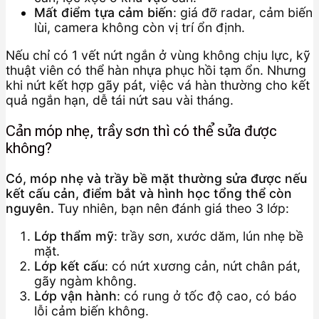
Mất điểm tựa cảm biến
: giá đỡ radar, cảm biến
lùi, camera không còn vị trí ổn định.
Nếu chỉ có 1 vết nứt ngắn ở vùng không chịu lực, kỹ
thuật viên có thể hàn nhựa phục hồi tạm ổn. Nhưng
khi nứt kết hợp gãy pát, việc vá hàn thường cho kết
quả ngắn hạn, dễ tái nứt sau vài tháng.
Cản móp nhẹ, trầy sơn thì có thể sửa được
không?
Có, móp nhẹ và trầy bề mặt thường sửa được nếu
kết cấu cản, điểm bắt và hình học tổng thể còn
nguyên.
Tuy nhiên, bạn nên đánh giá theo 3 lớp:
Lớp thẩm mỹ
: trầy sơn, xước dăm, lún nhẹ bề
mặt.
Lớp kết cấu
: có nứt xương cản, nứt chân pát,
gãy ngàm không.
Lớp vận hành
: có rung ở tốc độ cao, có báo
lỗi cảm biến không.