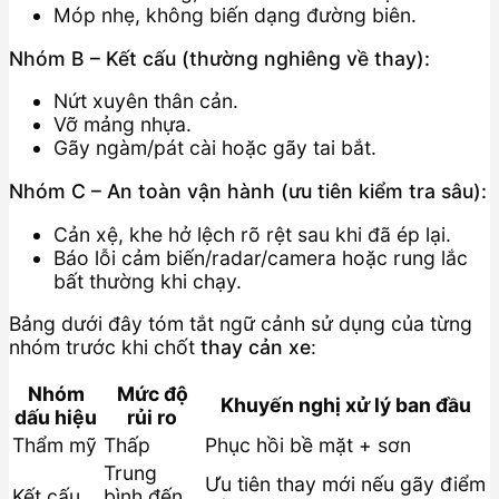
Móp nhẹ, không biến dạng đường biên.
Nhóm B – Kết cấu (thường nghiêng về thay):
Nứt xuyên thân cản.
Vỡ mảng nhựa.
Gãy ngàm/pát cài hoặc gãy tai bắt.
Nhóm C – An toàn vận hành (ưu tiên kiểm tra sâu):
Cản xệ, khe hở lệch rõ rệt sau khi đã ép lại.
Báo lỗi cảm biến/radar/camera hoặc rung lắc
bất thường khi chạy.
Bảng dưới đây tóm tắt ngữ cảnh sử dụng của từng
nhóm trước khi chốt
thay cản xe
:
Nhóm
Mức độ
Khuyến nghị xử lý ban đầu
dấu hiệu
rủi ro
Thẩm mỹ
Thấp
Phục hồi bề mặt + sơn
Trung
Ưu tiên thay mới nếu gãy điểm
Kết cấu
bình đến