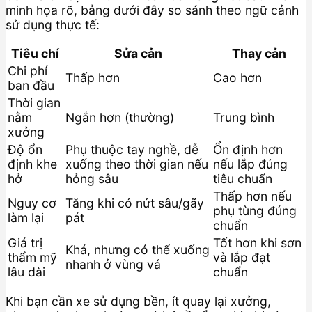
minh họa rõ, bảng dưới đây so sánh theo ngữ cảnh
sử dụng thực tế:
Tiêu chí
Sửa cản
Thay cản
Chi phí
Thấp hơn
Cao hơn
ban đầu
Thời gian
nằm
Ngắn hơn (thường)
Trung bình
xưởng
Độ ổn
Phụ thuộc tay nghề, dễ
Ổn định hơn
định khe
xuống theo thời gian nếu
nếu lắp đúng
hở
hỏng sâu
tiêu chuẩn
Thấp hơn nếu
Nguy cơ
Tăng khi có nứt sâu/gãy
phụ tùng đúng
làm lại
pát
chuẩn
Giá trị
Tốt hơn khi sơn
Khá, nhưng có thể xuống
thẩm mỹ
và lắp đạt
nhanh ở vùng vá
lâu dài
chuẩn
Khi bạn cần xe sử dụng bền, ít quay lại xưởng,