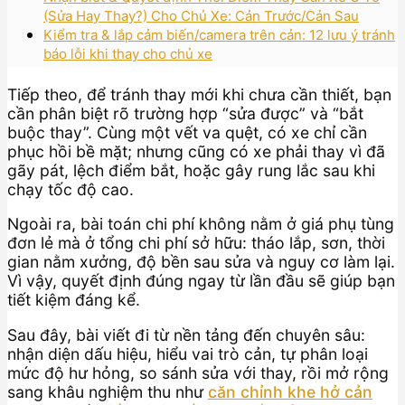
(Sửa Hay Thay?) Cho Chủ Xe: Cản Trước/Cản Sau
Kiểm tra & lắp cảm biến/camera trên cản: 12 lưu ý tránh
báo lỗi khi thay cho chủ xe
Tiếp theo, để tránh thay mới khi chưa cần thiết, bạn
cần phân biệt rõ trường hợp “sửa được” và “bắt
buộc thay”. Cùng một vết va quệt, có xe chỉ cần
phục hồi bề mặt; nhưng cũng có xe phải thay vì đã
gãy pát, lệch điểm bắt, hoặc gây rung lắc sau khi
chạy tốc độ cao.
Ngoài ra, bài toán chi phí không nằm ở giá phụ tùng
đơn lẻ mà ở tổng chi phí sở hữu: tháo lắp, sơn, thời
gian nằm xưởng, độ bền sau sửa và nguy cơ làm lại.
Vì vậy, quyết định đúng ngay từ lần đầu sẽ giúp bạn
tiết kiệm đáng kể.
Sau đây, bài viết đi từ nền tảng đến chuyên sâu:
nhận diện dấu hiệu, hiểu vai trò cản, tự phân loại
mức độ hư hỏng, so sánh sửa với thay, rồi mở rộng
sang khâu nghiệm thu như
căn chỉnh khe hở cản