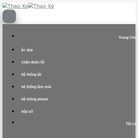
Skip
to
content
Trang Chủ
ắc quy
chẩn đoán lỗi
hệ thống lái
hệ thống làm mát
hệ thống phanh
hộp số
Tất cả