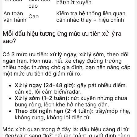
bắt/nứt xuyên
cao
An toàn
Kiểm tra hệ thống liên quan,
Cao
vận hành
cân nhắc thay + hiệu chỉnh
Mỗi dấu hiệu tương ứng mức ưu tiên xử lý ra
sao?
Có 3 mức ưu tiên: xử lý ngay, xử lý sớm, theo dõi
ngắn hạn.
Hơn nữa, nếu xe chạy đường trường
nhiều hoặc thường chở gia đình, bạn nên nâng cấp
một mức ưu tiên để giảm rủi ro.
Xử lý ngay (24–48 giờ):
gãy pát nhiều điểm,
cản xệ, lỗi cảm biến/radar.
Xử lý sớm (1–2 tuần):
nứt xuyên nhưng chưa
bung rộng, lệch khe hở nhẹ tăng dần.
Theo dõi ngắn hạn (2–4 tuần):
trầy/móp nhẹ,
không rung, không lỗi điện tử.
Móc xích quan trọng ở đây là: dấu hiệu càng đi từ
“đẹp/xấu” sang “kết cấu/an toàn”, quyết định càng