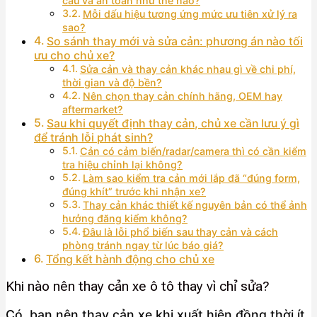
cấu và an toàn như thế nào?
Mỗi dấu hiệu tương ứng mức ưu tiên xử lý ra
sao?
So sánh thay mới và sửa cản: phương án nào tối
ưu cho chủ xe?
Sửa cản và thay cản khác nhau gì về chi phí,
thời gian và độ bền?
Nên chọn thay cản chính hãng, OEM hay
aftermarket?
Sau khi quyết định thay cản, chủ xe cần lưu ý gì
để tránh lỗi phát sinh?
Cản có cảm biến/radar/camera thì có cần kiểm
tra hiệu chỉnh lại không?
Làm sao kiểm tra cản mới lắp đã “đúng form,
đúng khít” trước khi nhận xe?
Thay cản khác thiết kế nguyên bản có thể ảnh
hưởng đăng kiểm không?
Đâu là lỗi phổ biến sau thay cản và cách
phòng tránh ngay từ lúc báo giá?
Tổng kết hành động cho chủ xe
Khi nào nên thay cản xe ô tô thay vì chỉ sửa?
Có, bạn nên thay cản xe khi xuất hiện đồng thời ít