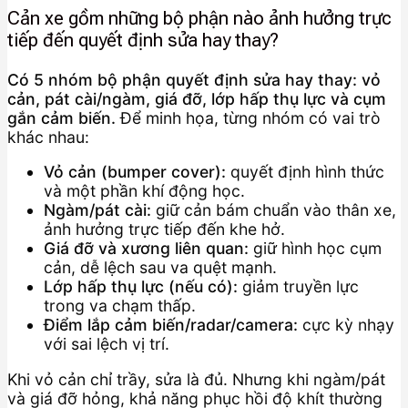
Cản xe gồm những bộ phận nào ảnh hưởng trực
tiếp đến quyết định sửa hay thay?
Có 5 nhóm bộ phận quyết định sửa hay thay: vỏ
cản, pát cài/ngàm, giá đỡ, lớp hấp thụ lực và cụm
gắn cảm biến.
Để minh họa, từng nhóm có vai trò
khác nhau:
Vỏ cản (bumper cover):
quyết định hình thức
và một phần khí động học.
Ngàm/pát cài:
giữ cản bám chuẩn vào thân xe,
ảnh hưởng trực tiếp đến khe hở.
Giá đỡ và xương liên quan:
giữ hình học cụm
cản, dễ lệch sau va quệt mạnh.
Lớp hấp thụ lực (nếu có):
giảm truyền lực
trong va chạm thấp.
Điểm lắp cảm biến/radar/camera:
cực kỳ nhạy
với sai lệch vị trí.
Khi vỏ cản chỉ trầy, sửa là đủ. Nhưng khi ngàm/pát
và giá đỡ hỏng, khả năng phục hồi độ khít thường