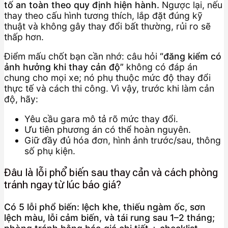
tố an toàn theo quy định hiện hành.
Ngược lại, nếu
thay theo cấu hình tương thích, lắp đặt đúng kỹ
thuật và không gây thay đổi bất thường, rủi ro sẽ
thấp hơn.
Điểm mấu chốt bạn cần nhớ: câu hỏi
“đăng kiểm có
ảnh hưởng khi thay cản độ”
không có đáp án
chung cho mọi xe; nó phụ thuộc mức độ thay đổi
thực tế và cách thi công. Vì vậy, trước khi làm cản
độ, hãy:
Yêu cầu gara mô tả rõ mức thay đổi.
Ưu tiên phương án có thể hoàn nguyên.
Giữ đầy đủ hóa đơn, hình ảnh trước/sau, thông
số phụ kiện.
Đâu là lỗi phổ biến sau thay cản và cách phòng
tránh ngay từ lúc báo giá?
Có 5 lỗi phổ biến: lệch khe, thiếu ngàm ốc, sơn
lệch màu, lỗi cảm biến, và tái rung sau 1–2 tháng;