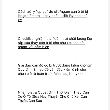
Cách xử lý “ọp ẹp” do clip/ngàm cản ô tô bị
lỏng: kiểm tra – thay chốt – siết lẫy cho chủ
xe
Checklist nghiệm thu (kiểm tra) chất lượng lắp
ráp sau thay cản ô tô cho chủ xe: khe hở–
ngàm–vít–cảm biến
Giải đáp cản độ có bị trượt đăng kiểm không?
Quy định & mẹo để vẫn đậu kiểm định cho
chủ xe ô tô (cản trước/cản sau, bodykit)
Nhận biết & Quyết định Thời Điểm Thay Cản
Xe Ô Tô (Sửa Hay Thay?) Cho Chủ Xe: Cản
Trước/Cản Sau