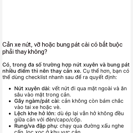
Cản xe nứt, vỡ hoặc bung pát cài có bắt buộc
phải thay không?
Có, trong đa số trường hợp nứt xuyên và bung pát
nhiều điểm thì nên thay cản xe.
Cụ thể hơn, bạn có
thể dùng checklist nhanh sau để ra quyết định:
Nứt xuyên dài
: vết nứt đi qua mặt ngoài và ăn
sâu vào mặt trong cản.
Gãy ngàm/pát cài
: cản không còn bám chắc
vào tai xe hoặc vè.
Lệch khe hở lớn
: dù ép lại vẫn hở không đều
giữa cản với đèn/capo/cốp.
Rung/va đập phụ
: chạy qua đường xấu nghe
cấn, lọc xọc ở khu vực cản.