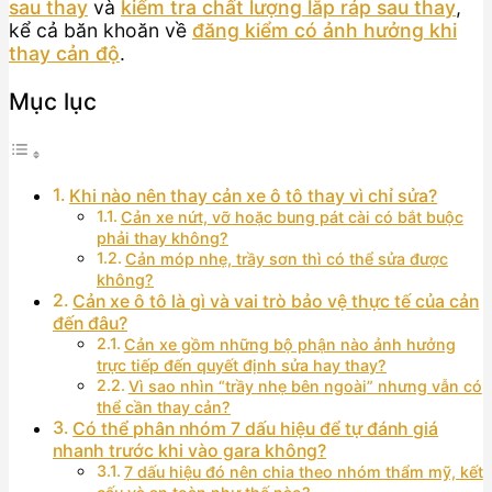
sau thay
và
kiểm tra chất lượng lắp ráp sau thay
,
kể cả băn khoăn về
đăng kiểm có ảnh hưởng khi
thay cản độ
.
Mục lục
Khi nào nên thay cản xe ô tô thay vì chỉ sửa?
Cản xe nứt, vỡ hoặc bung pát cài có bắt buộc
phải thay không?
Cản móp nhẹ, trầy sơn thì có thể sửa được
không?
Cản xe ô tô là gì và vai trò bảo vệ thực tế của cản
đến đâu?
Cản xe gồm những bộ phận nào ảnh hưởng
trực tiếp đến quyết định sửa hay thay?
Vì sao nhìn “trầy nhẹ bên ngoài” nhưng vẫn có
thể cần thay cản?
Có thể phân nhóm 7 dấu hiệu để tự đánh giá
nhanh trước khi vào gara không?
7 dấu hiệu đó nên chia theo nhóm thẩm mỹ, kết