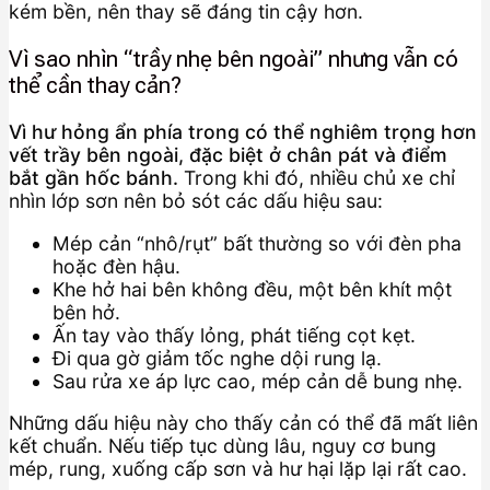
kém bền, nên thay sẽ đáng tin cậy hơn.
Vì sao nhìn “trầy nhẹ bên ngoài” nhưng vẫn có
thể cần thay cản?
Vì hư hỏng ẩn phía trong có thể nghiêm trọng hơn
vết trầy bên ngoài, đặc biệt ở chân pát và điểm
bắt gần hốc bánh.
Trong khi đó, nhiều chủ xe chỉ
nhìn lớp sơn nên bỏ sót các dấu hiệu sau:
Mép cản “nhô/rụt” bất thường so với đèn pha
hoặc đèn hậu.
Khe hở hai bên không đều, một bên khít một
bên hở.
Ấn tay vào thấy lỏng, phát tiếng cọt kẹt.
Đi qua gờ giảm tốc nghe dội rung lạ.
Sau rửa xe áp lực cao, mép cản dễ bung nhẹ.
Những dấu hiệu này cho thấy cản có thể đã mất liên
kết chuẩn. Nếu tiếp tục dùng lâu, nguy cơ bung
mép, rung, xuống cấp sơn và hư hại lặp lại rất cao.