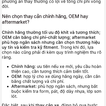
phương án thay thường có lợi về tổng chi phí vòng
đời.
Nên chọn thay cản chính hãng, OEM hay
aftermarket?
Chính hãng thường tối ưu độ khít và tương thích;
OEM cân bằng chi phí–chất lượng; aftermarket
phù hợp ngân sách nhưng cần chọn thương hiệu
uy tín và kiểm tra kỹ fitment.
Trong khi đó, lựa
chọn nào cũng phải đi kèm quy trình nghiệm thu rõ
ràng.
Chính hãng:
ưu tiên nếu xe mới, yêu cầu hoàn
thiện cao, cần tương thích cảm biến tốt.
OEM:
hợp lý cho xe dùng hằng ngày, cần cân
bằng chất lượng và chi phí.
Aftermarket:
phù hợp ngân sách, nhưng bắt
buộc kiểm tra form, pát, độ dày nhựa, lớp sơn
lót.
Đặc biệt, sau khi
thay cản xe
, đừng bỏ qua bước