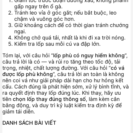
Giảm tốc trước đoạn đường xấu, không phanh
gấp ngay trên ổ gà.
Tránh leo vỉa ở góc gắt; nếu bắt buộc, leo
chậm và vuông góc hơn.
Giữ khoảng cách để có thời gian tránh chướng
ngại.
Không chở quá tải, nhất là khi đi xa trời nóng.
Kiểm tra lốp sau mỗi cú va đập lớn.
Tóm lại, với câu hỏi “
lốp phù có nguy hiểm không
”,
câu trả lời là có — và rủi ro tăng theo tốc độ, tải
trọng, nhiệt, chất lượng đường. Với câu hỏi “
có vá
được lốp phù không
”, câu trả lời an toàn là không
nên coi vá như giải pháp dài hạn cho hư hỏng kết
cấu. Cách đúng là phát hiện sớm, xử lý bình tĩnh, và
ra quyết định thay lốp đúng lúc. Khi thay, hãy ưu
tiên
chọn lốp thay đúng thông số
, làm kèm cân
bằng động, và duy trì kỷ luật kiểm tra định kỳ để
giảm tái diễn.
DANH SÁCH BÀI VIẾT