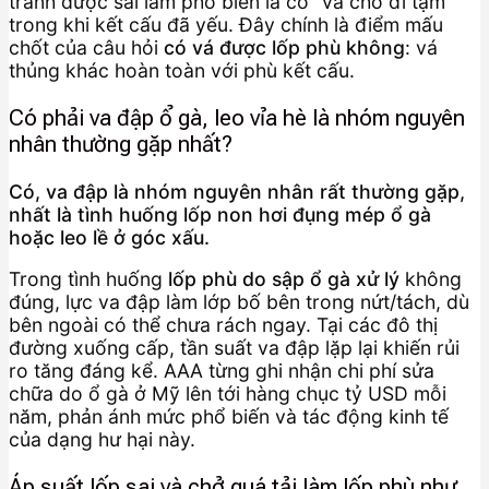
tránh được sai lầm phổ biến là cố “vá cho đi tạm”
trong khi kết cấu đã yếu. Đây chính là điểm mấu
chốt của câu hỏi
có vá được lốp phù không
: vá
thủng khác hoàn toàn với phù kết cấu.
Có phải va đập ổ gà, leo vỉa hè là nhóm nguyên
nhân thường gặp nhất?
Có, va đập là nhóm nguyên nhân rất thường gặp,
nhất là tình huống lốp non hơi đụng mép ổ gà
hoặc leo lề ở góc xấu.
Trong tình huống
lốp phù do sập ổ gà xử lý
không
đúng, lực va đập làm lớp bố bên trong nứt/tách, dù
bên ngoài có thể chưa rách ngay. Tại các đô thị
đường xuống cấp, tần suất va đập lặp lại khiến rủi
ro tăng đáng kể. AAA từng ghi nhận chi phí sửa
chữa do ổ gà ở Mỹ lên tới hàng chục tỷ USD mỗi
năm, phản ánh mức phổ biến và tác động kinh tế
của dạng hư hại này.
Áp suất lốp sai và chở quá tải làm lốp phù như