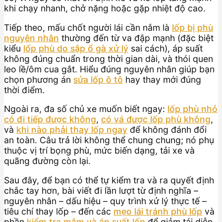
khi chạy nhanh, chở nặng hoặc gặp nhiệt độ cao.
Tiếp theo, mấu chốt người lái cần nắm là
lốp bị phù
nguyên nhân
thường đến từ va đập mạnh (đặc biệt
kiểu
lốp phù do sập ổ gà xử lý
sai cách), áp suất
không đúng chuẩn trong thời gian dài, và thói quen
leo lề/ôm cua gắt. Hiểu đúng nguyên nhân giúp bạn
chọn phương án
sửa lốp ô tô
hay thay mới đúng
thời điểm.
Ngoài ra, đa số chủ xe muốn biết ngay:
lốp phù nhỏ
có đi tiếp được không
,
có vá được lốp phù không
,
và
khi nào phải thay lốp ngay
để không đánh đổi
an toàn. Câu trả lời không thể chung chung; nó phụ
thuộc vị trí bọng phù, mức biến dạng, tải xe và
quãng đường còn lại.
Sau đây, để bạn có thể tự kiểm tra và ra quyết định
chắc tay hơn, bài viết đi lần lượt từ định nghĩa –
nguyên nhân – dấu hiệu – quy trình xử lý thực tế –
tiêu chí thay lốp – đến các
mẹo lái tránh phù lốp
và
phần
kiểm tra mâm và áp suất lốp
để giảm tái diễn.