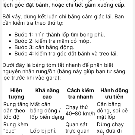
lệch góc đặt bánh, hoặc chi tiết gầm xuống cấp.
Bởi vậy, đừng kết luận chỉ bằng cảm giác lái. Bạn
cần kiểm tra theo thứ tự:
Bước 1: nhìn thành lốp tìm bọng phù.
Bước 2: kiểm tra mâm có móp.
Bước 3: cân bằng động.
Bước 4: kiểm tra góc đặt bánh và treo lái.
Dưới đây là bảng tóm tắt nhanh để phân biệt
nguyên nhân rung/ồn (bảng này giúp bạn tự sàng
lọc trước khi vào gara):
Hiện
Khả năng
Cách kiểm
Hành động
tượng
cao
tra nhanh
ưu tiên
Rung tăng
Mất cân
Cân bằng
Chạy thử
dần theo
bằng động /
động, soi bề
40–80 km/h
tốc độ
lốp biến dạng
mặt lốp
Rung kèm
Quan sát
Dừng chạy
“cục”
Lốp bị phù
trực quan
xa, đưa đi