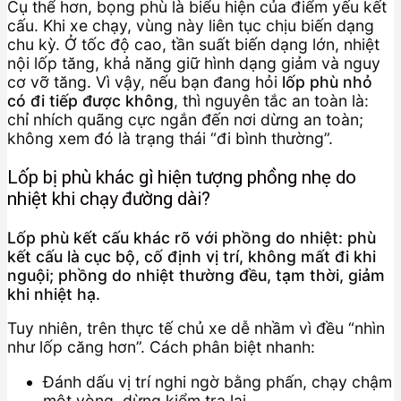
Cụ thể hơn, bọng phù là biểu hiện của điểm yếu kết
cấu. Khi xe chạy, vùng này liên tục chịu biến dạng
chu kỳ. Ở tốc độ cao, tần suất biến dạng lớn, nhiệt
nội lốp tăng, khả năng giữ hình dạng giảm và nguy
cơ vỡ tăng. Vì vậy, nếu bạn đang hỏi
lốp phù nhỏ
có đi tiếp được không
, thì nguyên tắc an toàn là:
chỉ nhích quãng cực ngắn đến nơi dừng an toàn;
không xem đó là trạng thái “đi bình thường”.
Lốp bị phù khác gì hiện tượng phồng nhẹ do
nhiệt khi chạy đường dài?
Lốp phù kết cấu khác rõ với phồng do nhiệt: phù
kết cấu là cục bộ, cố định vị trí, không mất đi khi
nguội; phồng do nhiệt thường đều, tạm thời, giảm
khi nhiệt hạ.
Tuy nhiên, trên thực tế chủ xe dễ nhầm vì đều “nhìn
như lốp căng hơn”. Cách phân biệt nhanh:
Đánh dấu vị trí nghi ngờ bằng phấn, chạy chậm
một vòng, dừng kiểm tra lại.