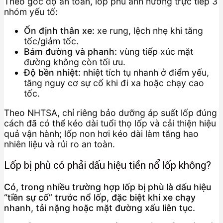
Theo góc độ an toàn, lốp phù ảnh hưởng trực tiếp 3
nhóm yếu tố:
Ổn định thân xe:
xe rung, lệch nhẹ khi tăng
tốc/giảm tốc.
Bám đường và phanh:
vùng tiếp xúc mặt
đường không còn tối ưu.
Độ bền nhiệt:
nhiệt tích tụ nhanh ở điểm yếu,
tăng nguy cơ sự cố khi đi xa hoặc chạy cao
tốc.
Theo NHTSA, chỉ riêng bảo dưỡng áp suất lốp đúng
cách đã có thể kéo dài tuổi thọ lốp và cải thiện hiệu
quả vận hành; lốp non hơi kéo dài làm tăng hao
nhiên liệu và rủi ro an toàn.
Lốp bị phù có phải dấu hiệu tiền nổ lốp không?
Có, trong nhiều trường hợp lốp bị phù là dấu hiệu
“tiền sự cố” trước nổ lốp, đặc biệt khi xe chạy
nhanh, tải nặng hoặc mặt đường xấu liên tục.