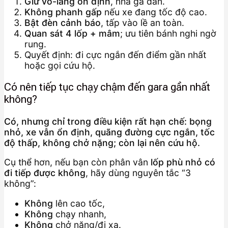
Giữ vô-lăng ổn định
, nhả ga dần.
Không phanh gấp
nếu xe đang tốc độ cao.
Bật đèn cảnh báo
, tấp vào lề an toàn.
Quan sát 4 lốp + mâm
; ưu tiên bánh nghi ngờ
rung.
Quyết định: đi cực ngắn đến điểm gần nhất
hoặc gọi cứu hộ.
Có nên tiếp tục chạy chậm đến gara gần nhất
không?
Có, nhưng chỉ trong điều kiện rất hạn chế: bọng
nhỏ, xe vẫn ổn định, quãng đường cực ngắn, tốc
độ thấp, không chở nặng; còn lại nên cứu hộ.
Cụ thể hơn, nếu bạn còn phân vân
lốp phù nhỏ có
đi tiếp được không
, hãy dùng nguyên tắc “3
không”:
Không
lên cao tốc,
Không
chạy nhanh,
Không
chở nặng/đi xa.