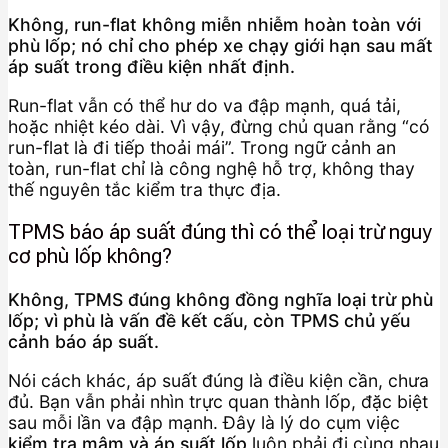
Không, run-flat không miễn nhiễm hoàn toàn với
phù lốp; nó chỉ cho phép xe chạy giới hạn sau mất
áp suất trong điều kiện nhất định.
Run-flat vẫn có thể hư do va đập mạnh, quá tải,
hoặc nhiệt kéo dài. Vì vậy, đừng chủ quan rằng “có
run-flat là đi tiếp thoải mái”. Trong ngữ cảnh an
toàn, run-flat chỉ là công nghệ hỗ trợ, không thay
thế nguyên tắc kiểm tra thực địa.
TPMS báo áp suất đúng thì có thể loại trừ nguy
cơ phù lốp không?
Không, TPMS đúng không đồng nghĩa loại trừ phù
lốp; vì phù là vấn đề kết cấu, còn TPMS chủ yếu
cảnh báo áp suất.
Nói cách khác, áp suất đúng là điều kiện cần, chưa
đủ. Bạn vẫn phải nhìn trực quan thành lốp, đặc biệt
sau mỗi lần va đập mạnh. Đây là lý do cụm việc
kiểm tra mâm và áp suất lốp
luôn phải đi cùng nhau