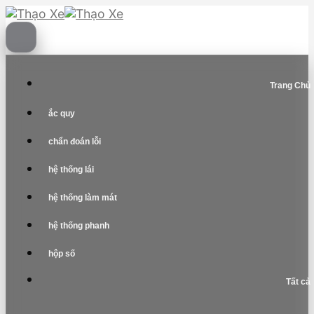
Skip
to
content
Trang Chủ
ắc quy
chẩn đoán lỗi
hệ thống lái
hệ thống làm mát
hệ thống phanh
hộp số
Tất cả