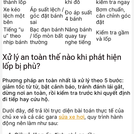
thành lốp
khi đỗ
kiểm tra ngay
Xe kéo
Áp suất lệch /
Bơm chuẩn,
Đo áp suất
lệch một
góc đặt bánh
cân chỉnh góc
4 bánh
bên
sai
đặt
Tiếng “u
Bạc đạn bánh
Nâng bánh
Kiểm tra gầm
u” theo
/ lốp mòn bất
quay tay
và lốp
nhịp bánh
thường
nghe tiếng
Xử lý an toàn thế nào khi phát hiện
lốp bị phù?
Phương pháp an toàn nhất là xử lý theo 5 bước:
giảm tốc từ từ, bật cảnh báo, tránh đánh lái gắt,
dừng nơi an toàn, rồi kiểm tra trước khi quyết định
đi tiếp hay cứu hộ.
Dưới đây, để trả lời trực diện bài toán thực tế của
chủ xe và cả các gara
sửa xe hơi
, quy trình hành
động nên làm như sau: