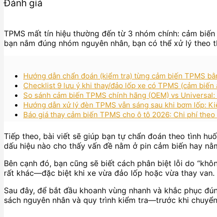
Đánh giá
TPMS mất tín hiệu thường đến từ 3 nhóm chính: cảm biến ở
bạn nắm đúng nhóm nguyên nhân, bạn có thể xử lý theo thứ
Hướng dẫn chẩn đoán (kiểm tra) từng cảm biến TPMS b
Checklist 9 lưu ý khi thay/đảo lốp xe có TPMS (cảm biến á
So sánh cảm biến TPMS chính hãng (OEM) vs Universal: 7
Hướng dẫn xử lý đèn TPMS vẫn sáng sau khi bơm lốp: Kiểm
Báo giá thay cảm biến TPMS cho ô tô 2026: Chi phí theo l
Tiếp theo, bài viết sẽ giúp bạn tự chẩn đoán theo tình h
dấu hiệu nào cho thấy vấn đề nằm ở pin cảm biến hay nằm
Bên cạnh đó, bạn cũng sẽ biết cách phân biệt lỗi do “không
rất khác—đặc biệt khi xe vừa đảo lốp hoặc vừa thay van.
Sau đây, để bắt đầu khoanh vùng nhanh và khắc phục đúng 
sách nguyên nhân và quy trình kiểm tra—trước khi chuyển