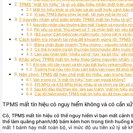
TPMS “mất tín hiệu” là gì và dấu hiệu nhận biết trên m
Mất tín hiệu khác gì với báo sai áp suất hoặc cảnh báo 
Vì sao TPMS đang chạy lại mất, tắt máy mở lại thì có?
7 nguyên nhân phổ biến khiến TPMS mất tín hiệu là gì?
Nguyên nhân nào thường làm mất 1 bánh và nguyên nhâ
Pin yếu có phải “thủ phạm số 1” và nhận biết pin yếu 
(Bổ sung) Cảm biến/van ngấm nước, hỏng vật lý và lỗi 
Cách kiểm tra nhanh tại nhà để khoanh vùng lỗi TPMS m
(Bảng chẩn đoán nhanh) Triệu chứng – nguyên nhân khả
Có thể tự kiểm tra bộ thu/màn hình/nguồn điện trước 
Làm sao nhận biết “nhiễu sóng” hay “xa bộ thu” gây mấ
Khắc phục TPMS mất tín hiệu theo từng nguyên nhân: re
Khi nào chỉ cần reset và khi nào bắt buộc relearn/đồng 
Trường hợp nào nên thay cảm biến/van ngay để khỏi lỗi 
Nên chọn TPMS để hạn chế mất tín hiệu: van trong hay
Van trong có “ít mất tín hiệu” hơn van ngoài không?
315 MHz và 433 MHz khác nhau gì và chọn sai tần số c
Sau khi đảo lốp/thay lốp, làm sao tránh “mất tín hiệu giả
Các lỗi hiếm khiến TPMS mất tín hiệu dù đã thay cảm bi
TPMS mất tín hiệu có nguy hiểm không và có cần xử
Có, TPMS mất tín hiệu có thể nguy hiểm vì bạn mất cảnh b
thể làm quãng phanh/độ bám kém hơn trong tình huống 
mất 1 bánh hay mất toàn bộ, vì mức độ ưu tiên xử lý sẽ k