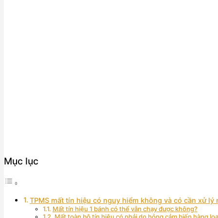
Mục lục
TPMS mất tín hiệu có nguy hiểm không và có cần xử lý
Mất tín hiệu 1 bánh có thể vẫn chạy được không?
Mất toàn bộ tín hiệu có phải do hỏng cảm biến hàng lo