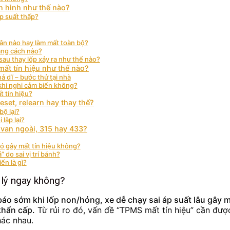
àn hình như thế nào?
áp suất thấp?
n nào hay làm mất toàn bộ?
bằng cách nào?
sau thay lốp xảy ra như thế nào?
ất tín hiệu như thế nào?
 dĩ – bước thử tại nhà
khi nghi cảm biến không?
t tín hiệu?
set, relearn hay thay thế?
bộ lại?
lặp lại?
 van ngoài, 315 hay 433?
ó gây mất tín hiệu không?
” do sai vị trí bánh?
ến là gì?
 lý ngay không?
áo sớm khi lốp non/hỏng, xe dễ chạy sai áp suất lâu gây mò
khẩn cấp.
Từ rủi ro đó, vấn đề “TPMS mất tín hiệu” cần đượ
hác nhau.