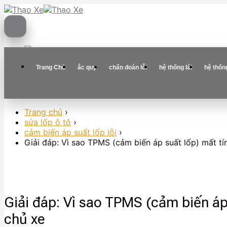
Skip
to
content
Trang Chủ
ắc quy
chẩn đoán lỗi
hệ thống lái
hệ thốn
Trang chủ
›
sửa lốp ô tô
›
cảm biến áp suất lốp lỗi
›
Giải đáp: Vì sao TPMS (cảm biến áp suất lốp) mất t
Giải đáp: Vì sao TPMS (cảm biến áp
chủ xe