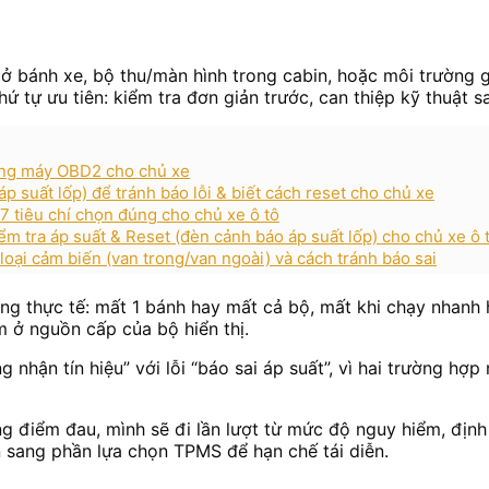
 bánh xe, bộ thu/màn hình trong cabin, hoặc môi trường gâ
 tự ưu tiên: kiểm tra đơn giản trước, can thiệp kỹ thuật s
ằng máy OBD2 cho chủ xe
p suất lốp) để tránh báo lỗi & biết cách reset cho chủ xe
 tiêu chí chọn đúng cho chủ xe ô tô
 tra áp suất & Reset (đèn cảnh báo áp suất lốp) cho chủ xe ô 
oại cảm biến (van trong/van ngoài) và cách tránh báo sai
uống thực tế: mất 1 bánh hay mất cả bộ, mất khi chạy nhanh
 ở nguồn cấp của bộ hiển thị.
 nhận tín hiệu” với lỗi “báo sai áp suất”, vì hai trường hợp
điểm đau, mình sẽ đi lần lượt từ mức độ nguy hiểm, định n
 sang phần lựa chọn TPMS để hạn chế tái diễn.