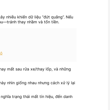
y nhiễu khiến dữ liệu “đứt quãng”. Nếu
au—tránh thay nhầm và tốn tiền.
tô
 hay mất sau rửa xe/thay lốp, và những
 này nhìn giống nhau nhưng cách xử lý lại
ghĩa trạng thái mất tín hiệu, đến danh