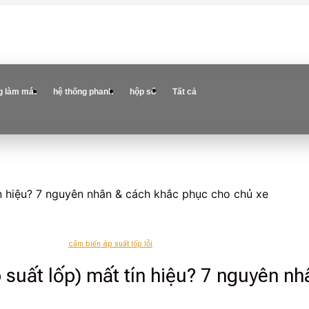
g làm mát
hệ thống phanh
hộp số
Tất cả
ín hiệu? 7 nguyên nhân & cách khắc phục cho chủ xe
cảm biến áp suất lốp lỗi
 suất lốp) mất tín hiệu? 7 nguyên n