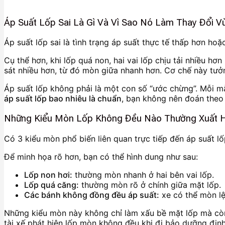
Áp Suất Lốp Sai Là Gì Và Vì Sao Nó Làm Thay Đổi 
Áp suất lốp sai là tình trạng áp suất thực tế thấp hơn ho
Cụ thể hơn, khi lốp quá non, hai vai lốp chịu tải nhiều h
sát nhiều hơn, từ đó mòn giữa nhanh hơn. Cơ chế này tưở
Áp suất lốp không phải là một con số “ước chừng”. Mỗi mẫ
áp suất lốp bao nhiêu là chuẩn
, bạn không nên đoán theo
Những Kiểu Mòn Lốp Không Đều Nào Thường Xuất H
Có 3 kiểu mòn phổ biến liên quan trực tiếp đến áp suất l
Để minh họa rõ hơn, bạn có thể hình dung như sau:
Lốp non hơi:
thường mòn nhanh ở hai bên vai lốp.
Lốp quá căng:
thường mòn rõ ở chính giữa mặt lốp.
Các bánh không đồng đều áp suất:
xe có thể mòn lệ
Những kiểu mòn này không chỉ làm xấu bề mặt lốp mà còn 
tài xế phát hiện lốp mòn không đều khi đi bảo dưỡng định