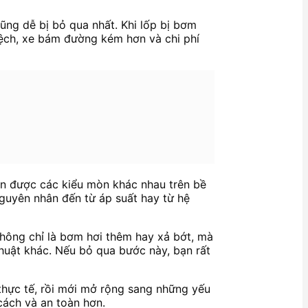
ũng dễ bị bỏ qua nhất. Khi lốp bị bơm
lệch, xe bám đường kém hơn và chi phí
ện được các kiểu mòn khác nhau trên bề
nguyên nhân đến từ áp suất hay từ hệ
hông chỉ là bơm hơi thêm hay xả bớt, mà
thuật khác. Nếu bỏ qua bước này, bạn rất
ý thực tế, rồi mới mở rộng sang những yếu
ách và an toàn hơn.