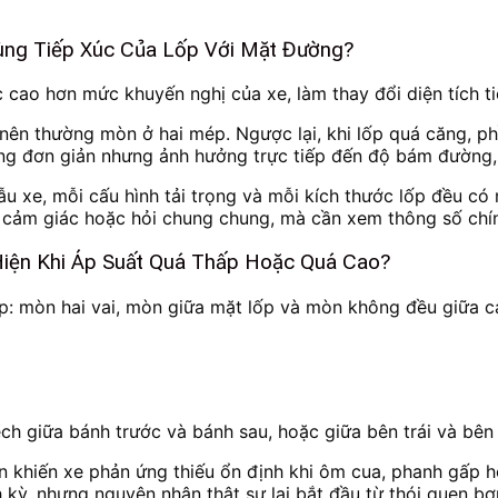
Vùng Tiếp Xúc Của Lốp Với Mặt Đường?
ặc cao hơn mức khuyến nghị của xe, làm thay đổi diện tích t
ơn nên thường mòn ở hai mép. Ngược lại, khi lốp quá căng, 
ng đơn giản nhưng ảnh hưởng trực tiếp đến độ bám đường, 
u xe, mỗi cấu hình tải trọng và mỗi kích thước lốp đều có 
 cảm giác hoặc hỏi chung chung, mà cần xem thông số chí
iện Khi Áp Suất Quá Thấp Hoặc Quá Cao?
ốp: mòn hai vai, mòn giữa mặt lốp và mòn không đều giữa c
ch giữa bánh trước và bánh sau, hoặc giữa bên trái và bên 
khiến xe phản ứng thiếu ổn định khi ôm cua, phanh gấp ho
 kỳ, nhưng nguyên nhân thật sự lại bắt đầu từ thói quen bơ