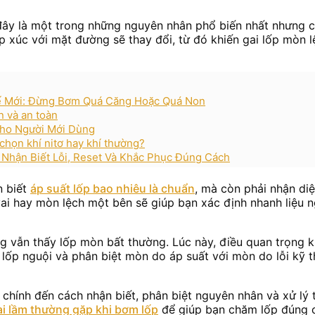
đây là một trong những nguyên nhân phổ biến nhất nhưng c
p xúc với mặt đường sẽ thay đổi, từ đó khiến gai lốp mòn 
Xế Mới: Đừng Bơm Quá Căng Hoặc Quá Non
n và an toàn
ho Người Mới Dùng
chọn khí nitơ hay khí thường?
 Nhận Biết Lỗi, Reset Và Khắc Phục Đúng Cách
n biết
áp suất lốp bao nhiêu là chuẩn
, mà còn phải nhận di
vai hay mòn lệch một bên sẽ giúp bạn xác định nhanh liệu 
 vẫn thấy lốp mòn bất thường. Lúc này, điều quan trọng k
i lốp nguội và phân biệt mòn do áp suất với mòn do lỗi kỹ 
vấn chính đến cách nhận biết, phân biệt nguyên nhân và xử l
ai lầm thường gặp khi bơm lốp
để giúp bạn chăm lốp đúng c