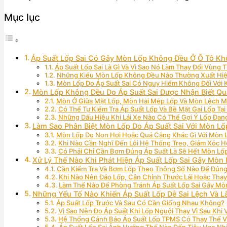
Mục lục
Áp Suất Lốp Sai Có Gây Mòn Lốp Không Đều Ở Ô Tô K
Áp Suất Lốp Sai Là Gì Và Vì Sao Nó Làm Thay Đổi Vùng 
Những Kiểu Mòn Lốp Không Đều Nào Thường Xuất Hiệ
Mòn Lốp Do Áp Suất Sai Có Nguy Hiểm Không Đối Với
Mòn Lốp Không Đều Do Áp Suất Sai Được Nhận Biết Q
Mòn Ở Giữa Mặt Lốp, Mòn Hai Mép Lốp Và Mòn Lệch 
Có Thể Tự Kiểm Tra Áp Suất Lốp Và Bề Mặt Gai Lốp Tạ
Những Dấu Hiệu Khi Lái Xe Nào Có Thể Gợi Ý Lốp Đan
Làm Sao Phân Biệt Mòn Lốp Do Áp Suất Sai Với Mòn L
Mòn Lốp Do Non Hơi Hoặc Quá Căng Khác Gì Với Mòn 
Khi Nào Cần Nghĩ Đến Lỗi Hệ Thống Treo, Giảm Xóc H
Có Phải Chỉ Cần Bơm Đúng Áp Suất Là Sẽ Hết Mòn L
Xử Lý Thế Nào Khi Phát Hiện Áp Suất Lốp Sai Gây Mòn
Cần Kiểm Tra Và Bơm Lốp Theo Thông Số Nào Để Đúng
Khi Nào Nên Đảo Lốp, Cân Chỉnh Thước Lái Hoặc Thay
Làm Thế Nào Để Phòng Tránh Áp Suất Lốp Sai Gây Mò
Những Yếu Tố Nào Khiến Áp Suất Lốp Dễ Sai Lệch Và 
Áp Suất Lốp Trước Và Sau Có Cần Giống Nhau Không?
Vì Sao Nên Đo Áp Suất Khi Lốp Nguội Thay Vì Sau Khi
Hệ Thống Cảnh Báo Áp Suất Lốp TPMS Có Thay Thế V
Áp Suất Lốp Sai Ảnh Hưởng Thế Nào Đến Tiêu Hao Nhi