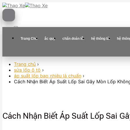
Skip
to
content
Trang Chủ
ắc quy
chẩn đoán lỗi
hệ thống lái
hệ thốn
Trang chủ
›
sửa lốp ô tô
›
áp suất lốp bao nhiêu là chuẩn
›
Cách Nhận Biết Áp Suất Lốp Sai Gây Mòn Lốp Không
Cách Nhận Biết Áp Suất Lốp Sai G