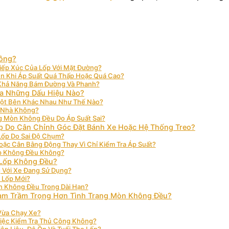
hông?
Tiếp Xúc Của Lốp Với Mặt Đường?
n Khi Áp Suất Quá Thấp Hoặc Quá Cao?
 Khả Năng Bám Đường Và Phanh?
ua Những Dấu Hiệu Nào?
Một Bên Khác Nhau Như Thế Nào?
i Nhà Không?
g Mòn Không Đều Do Áp Suất Sai?
ốp Do Cân Chỉnh Góc Đặt Bánh Xe Hoặc Hệ Thống Treo?
Lốp Do Sai Độ Chụm?
oặc Cân Bằng Động Thay Vì Chỉ Kiểm Tra Áp Suất?
ốp Không Đều Không?
 Lốp Không Đều?
 Với Xe Đang Sử Dụng?
 Lốp Mới?
n Không Đều Trong Dài Hạn?
Làm Trầm Trọng Hơn Tình Trạng Mòn Không Đều?
 Vừa Chạy Xe?
iệc Kiểm Tra Thủ Công Không?
ên Liệu, Độ Ồn Và Tuổi Thọ Lốp?