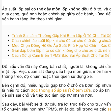
Áp suất lốp sai
có thể gây mòn lốp không đều
ở ô tô, và 
quá căng, quá non hoặc chênh áp giữa các bánh, vùng tiế
vận hành tăng lên theo thời gian.
Tránh Sai Lầm Thường Gặp Khi Bơm Lốp Ô Tô Cho Tài 
Cách chỉnh áp suất lốp khi chở đủ tải cho ô tô đúng chuẩ
Mẹo Chọn Đồng Hồ Đo Áp Suất Phù Hợp Và Chính Xác C
Giải đáp bơm lốp nitơ có cần không cho chủ xe ô tô: nên 
Cách Xử Lý Cảm Biến TPMS Báo Sai Áp Suất Cho Tài Xế:
Để hiểu vấn đề này đúng bản chất, người lái không chỉ cầ
mặt lốp. Việc quan sát đúng dấu hiệu mòn giữa, mòn hai 
thống treo, độ chụm hoặc thói quen sử dụng xe.
Bên cạnh đó, nhiều người gặp khó ở chỗ đã bơm lốp nhưng
là hiểu rõ cách
đọc thông số áp suất ở tem cửa
, đo áp kh
dễ sửa sai chỗ và tiếp tục làm lốp hư nhanh hơn.
Sau đây, bài viết sẽ đi từ câu trả lời trực tiếp cho truy 
tố chuyên sâu hơn như TPMS, nhiệt độ, tải trọng và các
s