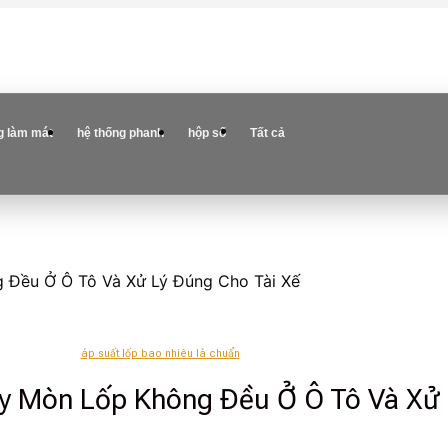
g làm mát
hệ thống phanh
hộp số
Tất cả
 Đều Ở Ô Tô Và Xử Lý Đúng Cho Tài Xế
áp suất lốp bao nhiêu là chuẩn
ây Mòn Lốp Không Đều Ở Ô Tô Và Xử 