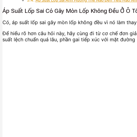
Áp Suất Lốp Sai Có Gây Mòn Lốp Không Đều Ở Ô T
Có, áp suất lốp sai gây mòn lốp không đều vì nó làm thay đ
Để hiểu rõ hơn câu hỏi này, hãy cùng đi từ cơ chế đơn giả
suất lệch chuẩn quá lâu, phần gai tiếp xúc với mặt đường