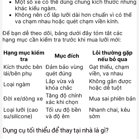
Một số xe có thể dùng chung kích thước nhưng
khác kiểu ngàm.
Không nên cố lắp lưỡi dài hơn chuẩn vì có thể
va chạm nhau hoặc quét chạm viền kính.
Để bạn dễ theo dõi, bảng dưới đây tóm tắt các
hạng mục cần kiểm tra trước khi mua lưỡi mới:
Hạng mục kiểm
Lỗi thường gặp
Mục đích
tra
nếu bỏ qua
Kích thước bên
Đảm bảo vùng
Gạt thiếu, chạm
lái/bên phụ
quét đúng
viền, va nhau
Lắp vừa và
Không gắn được
Loại ngàm
khóa chắc
hoặc dễ tuột
Tăng độ chính
Đời xe/dòng xe
Mua sai phiên bản
xác khi chọn
Loại lưỡi (cao
Tối ưu độ bền
Nhanh chai, kêu
su/silicone)
và độ êm
sớm
Dụng cụ tối thiểu để thay tại nhà là gì?