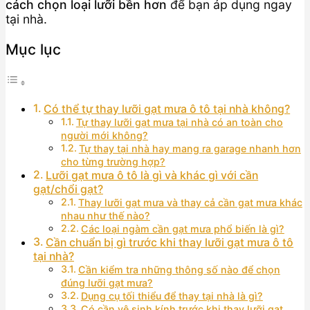
cách chọn loại lưỡi bền hơn
để bạn áp dụng ngay
tại nhà.
Mục lục
Có thể tự thay lưỡi gạt mưa ô tô tại nhà không?
Tự thay lưỡi gạt mưa tại nhà có an toàn cho
người mới không?
Tự thay tại nhà hay mang ra garage nhanh hơn
cho từng trường hợp?
Lưỡi gạt mưa ô tô là gì và khác gì với cần
gạt/chổi gạt?
Thay lưỡi gạt mưa và thay cả cần gạt mưa khác
nhau như thế nào?
Các loại ngàm cần gạt mưa phổ biến là gì?
Cần chuẩn bị gì trước khi thay lưỡi gạt mưa ô tô
tại nhà?
Cần kiểm tra những thông số nào để chọn
đúng lưỡi gạt mưa?
Dụng cụ tối thiểu để thay tại nhà là gì?
Có cần vệ sinh kính trước khi thay lưỡi gạt