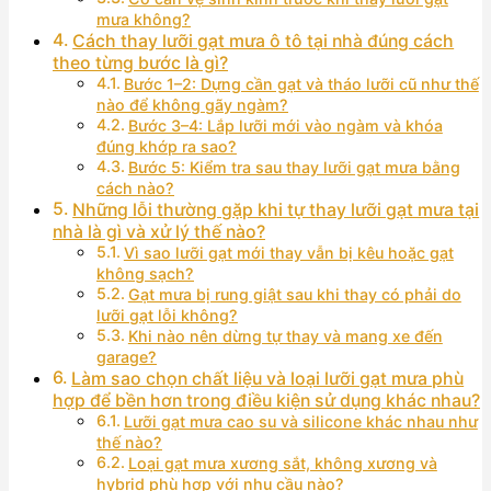
mưa không?
Cách thay lưỡi gạt mưa ô tô tại nhà đúng cách
theo từng bước là gì?
Bước 1–2: Dựng cần gạt và tháo lưỡi cũ như thế
nào để không gãy ngàm?
Bước 3–4: Lắp lưỡi mới vào ngàm và khóa
đúng khớp ra sao?
Bước 5: Kiểm tra sau thay lưỡi gạt mưa bằng
cách nào?
Những lỗi thường gặp khi tự thay lưỡi gạt mưa tại
nhà là gì và xử lý thế nào?
Vì sao lưỡi gạt mới thay vẫn bị kêu hoặc gạt
không sạch?
Gạt mưa bị rung giật sau khi thay có phải do
lưỡi gạt lỗi không?
Khi nào nên dừng tự thay và mang xe đến
garage?
Làm sao chọn chất liệu và loại lưỡi gạt mưa phù
hợp để bền hơn trong điều kiện sử dụng khác nhau?
Lưỡi gạt mưa cao su và silicone khác nhau như
thế nào?
Loại gạt mưa xương sắt, không xương và
hybrid phù hợp với nhu cầu nào?