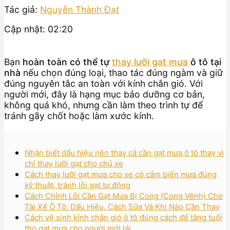
Tác giả:
Nguyễn Thành Đạt
Cập nhật: 02:20
Bạn
hoàn toàn có thể tự
thay lưỡi gạt mưa
ô tô tại
nhà
nếu chọn đúng loại, thao tác đúng ngàm và giữ
đúng nguyên tắc an toàn với kính chắn gió. Với
người mới, đây là hạng mục bảo dưỡng cơ bản,
không quá khó, nhưng cần làm theo trình tự để
tránh gãy chốt hoặc làm xước kính.
Nhận biết dấu hiệu nên thay cả cần gạt mưa ô tô thay vì
chỉ thay lưỡi gạt cho chủ xe
Cách thay lưỡi gạt mưa cho xe có cảm biến mưa đúng
kỹ thuật, tránh lỗi gạt tự động
Cách Chỉnh Lỗi Cần Gạt Mưa Bị Cong (Cong Vênh) Cho
Tài Xế Ô Tô: Dấu Hiệu, Cách Sửa Và Khi Nào Cần Thay
Cách vệ sinh kính chắn gió ô tô đúng cách để tăng tuổi
thọ gạt mưa cho người mới lái