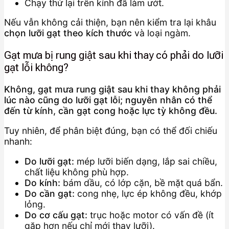
Chạy thử lại trên kính đã làm ướt.
Nếu vẫn không cải thiện, bạn nên kiểm tra lại khâu
chọn lưỡi gạt theo kích thước
và loại ngàm.
Gạt mưa bị rung giật sau khi thay có phải do lưỡi
gạt lỗi không?
Không, gạt mưa rung giật sau khi thay không phải
lúc nào cũng do lưỡi gạt lỗi; nguyên nhân có thể
đến từ kính, cần gạt cong hoặc lực tỳ không đều.
Tuy nhiên, để phân biệt đúng, bạn có thể đối chiếu
nhanh:
Do lưỡi gạt:
mép lưỡi biến dạng, lắp sai chiều,
chất liệu không phù hợp.
Do kính:
bám dầu, có lớp cặn, bề mặt quá bẩn.
Do cần gạt:
cong nhẹ, lực ép không đều, khớp
lỏng.
Do cơ cấu gạt:
trục hoặc motor có vấn đề (ít
gặp hơn nếu chỉ mới thay lưỡi).