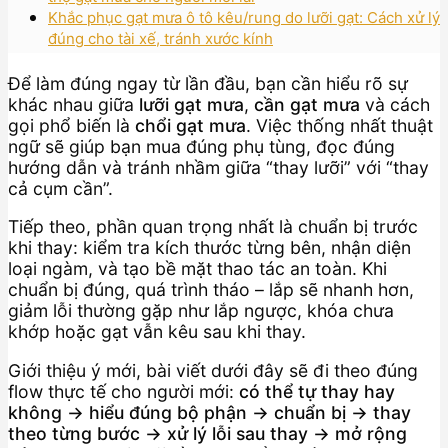
Khắc phục gạt mưa ô tô kêu/rung do lưỡi gạt: Cách xử lý
đúng cho tài xế, tránh xước kính
Để làm đúng ngay từ lần đầu, bạn cần hiểu rõ sự
khác nhau giữa
lưỡi gạt mưa
,
cần gạt mưa
và cách
gọi phổ biến là
chổi gạt mưa
. Việc thống nhất thuật
ngữ sẽ giúp bạn mua đúng phụ tùng, đọc đúng
hướng dẫn và tránh nhầm giữa “thay lưỡi” với “thay
cả cụm cần”.
Tiếp theo, phần quan trọng nhất là chuẩn bị trước
khi thay: kiểm tra kích thước từng bên, nhận diện
loại ngàm, và tạo bề mặt thao tác an toàn. Khi
chuẩn bị đúng, quá trình tháo – lắp sẽ nhanh hơn,
giảm lỗi thường gặp như lắp ngược, khóa chưa
khớp hoặc gạt vẫn kêu sau khi thay.
Giới thiệu ý mới, bài viết dưới đây sẽ đi theo đúng
flow thực tế cho người mới:
có thể tự thay hay
không → hiểu đúng bộ phận → chuẩn bị → thay
theo từng bước → xử lý lỗi sau thay → mở rộng