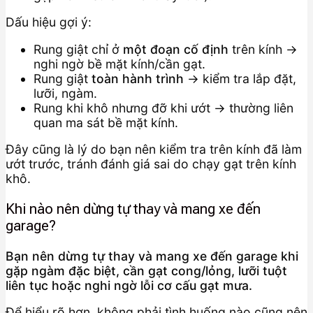
Dấu hiệu gợi ý:
Rung giật chỉ ở
một đoạn cố định
trên kính →
nghi ngờ bề mặt kính/cần gạt.
Rung giật
toàn hành trình
→ kiểm tra lắp đặt,
lưỡi, ngàm.
Rung khi khô nhưng đỡ khi ướt → thường liên
quan ma sát bề mặt kính.
Đây cũng là lý do bạn nên kiểm tra trên kính đã làm
ướt trước, tránh đánh giá sai do chạy gạt trên kính
khô.
Khi nào nên dừng tự thay và mang xe đến
garage?
Bạn nên dừng tự thay và mang xe đến garage khi
gặp ngàm đặc biệt, cần gạt cong/lỏng, lưỡi tuột
liên tục hoặc nghi ngờ lỗi cơ cấu gạt mưa.
Để hiểu rõ hơn, không phải tình huống nào cũng nên