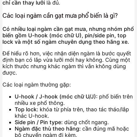
chỉ cần thay lưỡi
là đủ.
Các loại ngàm cần gạt mưa phổ biến là gì?
Có nhiều loại ngàm cần gạt mưa, nhưng nhóm phổ
biến gồm U-hook (móc chữ U), pin/side pin, top
lock và một số ngàm chuyên dụng theo hãng xe.
Để hiểu rõ hơn, việc nhận diện ngàm là bước quyết
định bạn có lắp vừa lưỡi mới hay không. Cùng một
kích thước nhưng khác ngàm thì vẫn không dùng
được.
Các loại ngàm thường gặp:
U-hook / J-hook (móc chữ U/J):
phổ biến trên
nhiều xe phổ thông.
Top lock:
khóa từ phía trên, thao tác tháo/lắp
khác U-hook.
Side pin / Pin type:
dùng chốt ngang.
Ngàm đặc thù theo hãng:
cần đúng mã hoặc
bộ chuyển ngàm đi kèm.