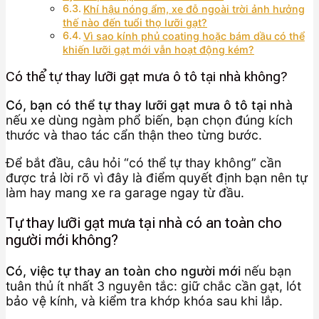
Khí hậu nóng ẩm, xe đỗ ngoài trời ảnh hưởng
thế nào đến tuổi thọ lưỡi gạt?
Vì sao kính phủ coating hoặc bám dầu có thể
khiến lưỡi gạt mới vẫn hoạt động kém?
Có thể tự thay lưỡi gạt mưa ô tô tại nhà không?
Có, bạn có thể tự thay lưỡi gạt mưa ô tô tại nhà
nếu xe dùng ngàm phổ biến, bạn chọn đúng kích
thước và thao tác cẩn thận theo từng bước.
Để bắt đầu, câu hỏi “có thể tự thay không” cần
được trả lời rõ vì đây là điểm quyết định bạn nên tự
làm hay mang xe ra garage ngay từ đầu.
Tự thay lưỡi gạt mưa tại nhà có an toàn cho
người mới không?
Có, việc tự thay an toàn cho người mới
nếu bạn
tuân thủ ít nhất 3 nguyên tắc: giữ chắc cần gạt, lót
bảo vệ kính, và kiểm tra khớp khóa sau khi lắp.