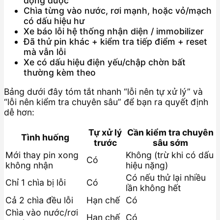
động được
Chìa từng vào nước, rơi mạnh, hoặc vỏ/mạch
có dấu hiệu hư
Xe báo lỗi hệ thống nhận diện / immobilizer
Đã thử pin khác + kiểm tra tiếp điểm + reset
mà vẫn lỗi
Xe có dấu hiệu điện yếu/chập chờn bất
thường kèm theo
Bảng dưới đây tóm tắt nhanh “lỗi nên tự xử lý” và
“lỗi nên kiểm tra chuyên sâu” để bạn ra quyết định
dễ hơn:
Tự xử lý
Cần kiểm tra chuyên
Tình huống
trước
sâu sớm
Mới thay pin xong
Không (trừ khi có dấu
Có
không nhận
hiệu nặng)
Có nếu thử lại nhiều
Chỉ 1 chìa bị lỗi
Có
lần không hết
Cả 2 chìa đều lỗi
Hạn chế
Có
Chìa vào nước/rơi
Hạn chế
Có