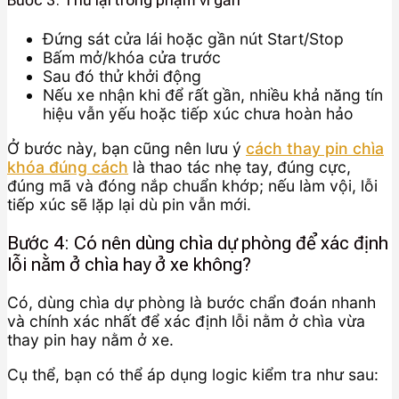
Bước 3: Thử lại trong phạm vi gần
Đứng sát cửa lái hoặc gần nút Start/Stop
Bấm mở/khóa cửa trước
Sau đó thử khởi động
Nếu xe nhận khi để rất gần, nhiều khả năng tín
hiệu vẫn yếu hoặc tiếp xúc chưa hoàn hảo
Ở bước này, bạn cũng nên lưu ý
cách thay pin chìa
khóa đúng cách
là thao tác nhẹ tay, đúng cực,
đúng mã và đóng nắp chuẩn khớp; nếu làm vội, lỗi
tiếp xúc sẽ lặp lại dù pin vẫn mới.
Bước 4: Có nên dùng chìa dự phòng để xác định
lỗi nằm ở chìa hay ở xe không?
Có, dùng chìa dự phòng là bước chẩn đoán nhanh
và chính xác nhất để xác định lỗi nằm ở chìa vừa
thay pin hay nằm ở xe.
Cụ thể, bạn có thể áp dụng logic kiểm tra như sau: