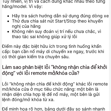
Tuy nhiên, vị trí và cách dùng khác nhau theo từng
hãng/model. Vì vậy:
Hãy tra sách hướng dẫn sử dụng đúng dòng xe
Thử đưa chìa sát nút Start/Stop theo khuyến
nghị của hãng
Không nên suy đoán vị trí nếu chưa chắc, vì
thao tác sai không giúp xử lý lỗi
Điểm này đặc biệt hữu ích trong tình huống khẩn
cấp: bạn cần nổ máy di chuyển xe ngay, trước khi
có thời gian kiểm tra chuyên sâu.
Làm sao phân biệt lỗi “không nhận chìa để khởi
động” với lỗi remote mở/khóa cửa?
Lỗi “không nhận chìa để khởi động” khác lỗi remote
mở/khóa cửa ở mục tiêu chức năng: một bên là
nhận diện chìa hợp lệ để nổ máy, một bên là gửi
lệnh đóng/mở khóa từ xa.
Để minh họa rõ hơn, bảng dưới đây so sánh nhanh