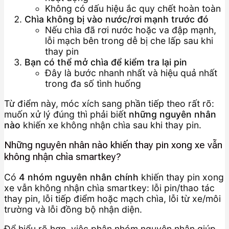
Không có dấu hiệu ắc quy chết hoàn toàn
Chìa không bị vào nước/rơi mạnh trước đó
Nếu chìa đã rơi nước hoặc va đập mạnh,
lỗi mạch bên trong dễ bị che lấp sau khi
thay pin
Bạn có thể mở chìa để kiểm tra lại pin
Đây là bước nhanh nhất và hiệu quả nhất
trong đa số tình huống
Từ điểm này, móc xích sang phần tiếp theo rất rõ:
muốn xử lý đúng thì phải biết
những nguyên nhân
nào
khiến xe không nhận chìa sau khi thay pin.
Những nguyên nhân nào khiến thay pin xong xe vẫn
không nhận chìa smartkey?
Có
4 nhóm nguyên nhân chính
khiến thay pin xong
xe vẫn không nhận chìa smartkey: lỗi pin/thao tác
thay pin, lỗi tiếp điểm hoặc mạch chìa, lỗi từ xe/môi
trường và lỗi đồng bộ nhận diện.
Để hiểu rõ hơn, việc phân nhóm nguyên nhân giúp