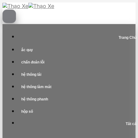
Skip
to
content
Trang Chủ
ắc quy
chẩn đoán lỗi
hệ thống lái
hệ thống làm mát
hệ thống phanh
hộp số
Tất cả