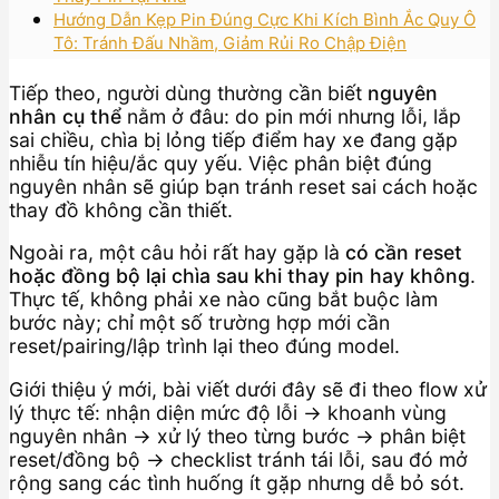
Hướng Dẫn Kẹp Pin Đúng Cực Khi Kích Bình Ắc Quy Ô
Tô: Tránh Đấu Nhầm, Giảm Rủi Ro Chập Điện
Tiếp theo, người dùng thường cần biết
nguyên
nhân cụ thể
nằm ở đâu: do pin mới nhưng lỗi, lắp
sai chiều, chìa bị lỏng tiếp điểm hay xe đang gặp
nhiễu tín hiệu/ắc quy yếu. Việc phân biệt đúng
nguyên nhân sẽ giúp bạn tránh reset sai cách hoặc
thay đồ không cần thiết.
Ngoài ra, một câu hỏi rất hay gặp là
có cần reset
hoặc đồng bộ lại chìa sau khi thay pin hay không
.
Thực tế, không phải xe nào cũng bắt buộc làm
bước này; chỉ một số trường hợp mới cần
reset/pairing/lập trình lại theo đúng model.
Giới thiệu ý mới, bài viết dưới đây sẽ đi theo flow xử
lý thực tế: nhận diện mức độ lỗi → khoanh vùng
nguyên nhân → xử lý theo từng bước → phân biệt
reset/đồng bộ → checklist tránh tái lỗi, sau đó mở
rộng sang các tình huống ít gặp nhưng dễ bỏ sót.