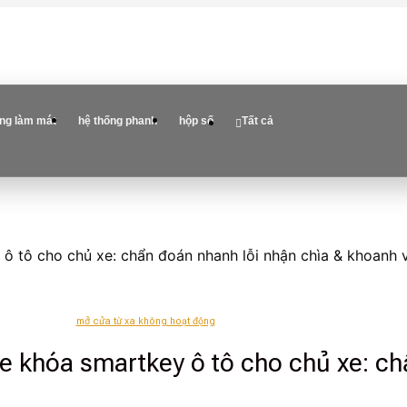
ống làm mát
hệ thống phanh
hộp số
Tất cả
ô tô cho chủ xe: chẩn đoán nhanh lỗi nhận chìa & khoanh
mở cửa từ xa không hoạt động
e khóa smartkey ô tô cho chủ xe: ch