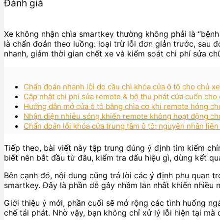
Đánh giá
Xe không nhận chìa smartkey thường không phải là “bệnh l
là chẩn đoán theo luồng: loại trừ lỗi đơn giản trước, sa
nhanh, giảm thời gian chết xe và kiểm soát chi phí sửa ch
Chẩn đoán nhanh lỗi do cầu chì khóa cửa ô tô cho chủ xe:
Cập nhật chi phí sửa remote & bộ thu phát cửa cuốn cho 
Hướng dẫn mở cửa ô tô bằng chìa cơ khi remote hỏng cho
Nhận diện nhiễu sóng khiến remote không hoạt động cho
Chẩn đoán lỗi khóa cửa trung tâm ô tô: nguyên nhân liê
Tiếp theo, bài viết này tập trung đúng ý định tìm kiếm c
biết nên bắt đầu từ đâu, kiểm tra dấu hiệu gì, dùng kết q
Bên cạnh đó, nội dung cũng trả lời các ý định phụ quan t
smartkey. Đây là phần dễ gây nhầm lẫn nhất khiến nhiều n
Giới thiệu ý mới, phần cuối sẽ mở rộng các tình huống n
chế tái phát. Nhờ vậy, bạn không chỉ xử lý lỗi hiện tại mà 