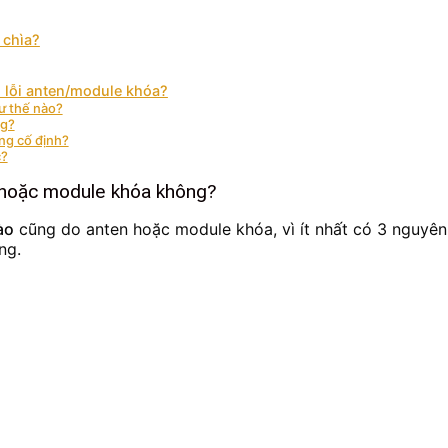
 chìa?
 lỗi anten/module khóa?
hư thế nào?
ng?
ứng cố định?
c?
n hoặc module khóa không?
ào
cũng do anten hoặc module khóa, vì ít nhất có 3 nguyên
ng.