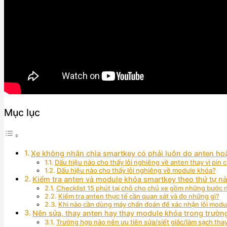
Mục lục
Xe không nhận chìa smartkey có phải luôn do anten h
Dấu hiệu nào cho thấy lỗi nghiêng về anten thay vì pin c
Dấu hiệu nào cho thấy lỗi nghiêng về module khóa?
Kiểm tra anten và module khóa smartkey theo thứ tự n
Checklist 15 phút tại chỗ cho chủ xe gồm những bước 
Kiểm tra anten thực tế cần quan sát và đo những gì?
Khi nào cần dùng máy chẩn đoán để xác nhận lỗi modu
Nên sửa, thay anten hay thay module khóa trong trườn
Trường hợp nào nên ưu tiên sửa/siết giắc/làm sạch thay