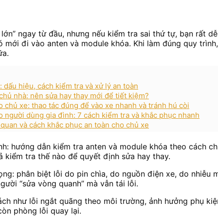
ớn” ngay từ đầu, nhưng nếu kiểm tra sai thứ tự, bạn rất dễ
u đó mới đi vào anten và module khóa. Khi làm đúng quy trì
ữa.
 dấu hiệu, cách kiểm tra và xử lý an toàn
chủ nhà: nên sửa hay thay mới để tiết kiệm?
 chủ xe: thao tác đúng để vào xe nhanh và tránh hú còi
 người dùng gia đình: 7 cách kiểm tra và khắc phục nhanh
n quan và cách khắc phục an toàn cho chủ xe
hính: hướng dẫn kiểm tra anten và module khóa theo cách ch
uả kiểm tra thế nào để quyết định sửa hay thay.
rọng: phân biệt lỗi do pin chìa, do nguồn điện xe, do nhiễ
gười “sửa vòng quanh” mà vẫn tái lỗi.
gách như lỗi ngắt quãng theo môi trường, ảnh hưởng phụ ki
còn phòng lỗi quay lại.