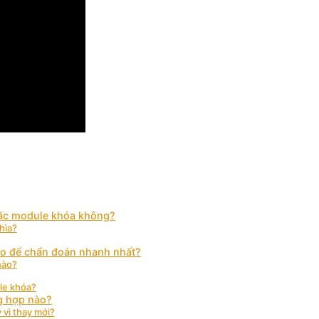
oặc module khóa không?
hìa?
ào để chẩn đoán nhanh nhất?
nào?
le khóa?
g hợp nào?
 vì thay mới?