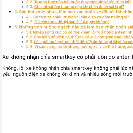
Trường hợp nào bắt buộc thay module và lập trình lại?
Chi phí sai lầm thường gặp khi chẩn đoán sai là gì?
Sau khi khắc phục, làm sao xác nhận xe đã hết lỗi nhận
Bộ test tối thiểu trước khi bàn giao xe gồm những gì?
Có cần theo dõi lại sau 7–14 ngày không?
Những tình huống ngách nào dễ làm bạn chẩn đoán sai
Nhiễu sóng cục bộ có thể khiến lỗi “giả hỏng anten” n
Phụ kiện độ điện có thể tạo lỗi “giả hỏng module” khô
Lỗi ngắt quãng theo thời tiết/độ ẩm khác gì lỗi phần c
Vì sao cùng mã lỗi nhưng hướng xử lý có thể trái ngượ
Xe không nhận chìa smartkey có phải luôn do ante
Không, lỗi xe không nhận chìa smartkey
không phải lúc n
yếu, nguồn điện xe không ổn định và nhiễu sóng môi trườ