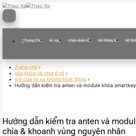
Skip
to
content
Trang Chủ
ắc quy
chẩn đoán lỗi
hệ thống lái
hệ th
Trang chủ
›
sửa khóa và chìa ô tô
›
mở cửa từ xa không hoạt động
›
Hướng dẫn kiểm tra anten và module khóa smartkey 
Hướng dẫn kiểm tra anten và modul
chìa & khoanh vùng nguyên nhân