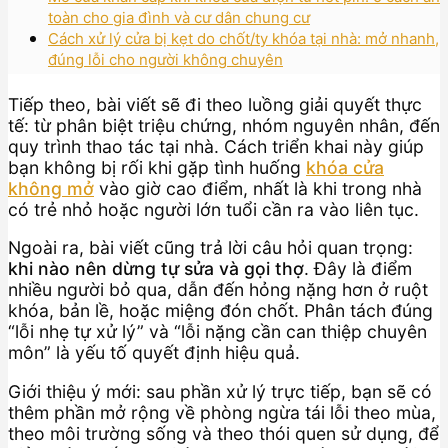
toàn cho gia đình và cư dân chung cư
Cách xử lý cửa bị kẹt do chốt/ty khóa tại nhà: mở nhanh,
đúng lỗi cho người không chuyên
Tiếp theo, bài viết sẽ đi theo luồng giải quyết thực
tế: từ phân biệt triệu chứng, nhóm nguyên nhân, đến
quy trình thao tác tại nhà. Cách triển khai này giúp
bạn không bị rối khi gặp tình huống
khóa cửa
không mở
vào giờ cao điểm, nhất là khi trong nhà
có trẻ nhỏ hoặc người lớn tuổi cần ra vào liên tục.
Ngoài ra, bài viết cũng trả lời câu hỏi quan trọng:
khi nào nên dừng tự sửa và gọi thợ
. Đây là điểm
nhiều người bỏ qua, dẫn đến hỏng nặng hơn ở ruột
khóa, bản lề, hoặc miệng đón chốt. Phân tách đúng
“lỗi nhẹ tự xử lý” và “lỗi nặng cần can thiệp chuyên
môn” là yếu tố quyết định hiệu quả.
Giới thiệu ý mới: sau phần xử lý trực tiếp, bạn sẽ có
thêm phần mở rộng về phòng ngừa tái lỗi theo mùa,
theo môi trường sống và theo thói quen sử dụng, để