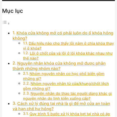
Mục lục
Khóa cửa không mở có phải luôn do ổ khóa hỏng
không?
Dấu hiệu nào cho thấy lỗi nằm ở chìa khóa thay
vì ổ khóa?
Lỗi ở chốt cửa và lỗi ở lõi khóa khác nhau như
thế nào?
Nguyên nhân khóa cửa không mở được phân
thành những nhóm nào?
Nhóm nguyên nhân cơ học phổ biến gồm
những gì?
Nhóm nguyên nhân từ cửa/khung/chốt lệch
gồm những gì?
Nguyên nhân do thao tác người dùng khác gì
nguyên nhân do linh kiện xuống cấp?
Cách xử lý đúng tại nhà là gì để mở cửa an toàn
và hạn chế hư hỏng?
Quy trình 5 bước xử lý khóa kẹt tại nhà có áp