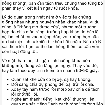
hỏng không”, bạn cần tách triệu chứng theo từng bộ
phận thay vì kết luận ngay từ ruột khóa.
Lý do quan trọng nhất nằm ở việc
triệu chứng
giống nhau nhưng nguyên nhân khác nhau
. Ví dụ,
cùng là “không mở được cửa”, nhưng một trường
hợp do chìa mòn răng, trường hợp khác do bản lề
xệ làm chốt cạ vào miệng đón, và trường hợp nữa
do bụi mịn tích tụ khiến bi khóa hồi chậm. Nếu xử lý
sai điểm lỗi, bạn có thể làm hỏng thêm cơ cấu vốn
còn hoạt động tốt.
Về mặt thao tác, khi gặp tình huống
khóa cửa
không mở
, đừng vặn tăng lực ngay. Thay vào đó,
hãy làm theo quy trình kiểm tra nhanh 60–90 giây:
Quan sát khe cửa có bị xệ, cạ hay không.
Đổi sang chìa dự phòng để loại trừ lỗi chìa.
Xoay tay nắm trước rồi mới xoay chìa để tách
lỗi chốt/lỗi lõi.
Nghe âm thanh: tiếng “kẹt khô” thường liên
quan ma sát, tiếng “lạch cạch rỗng” thường liên