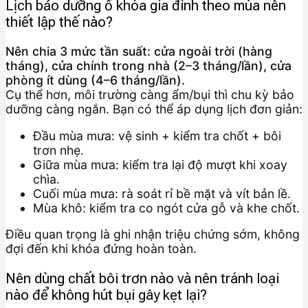
Lịch bảo dưỡng ổ khóa gia đình theo mùa nên
thiết lập thế nào?
Nên chia 3 mức tần suất: cửa ngoài trời (hàng
tháng), cửa chính trong nhà (2–3 tháng/lần), cửa
phòng ít dùng (4–6 tháng/lần).
Cụ thể hơn, môi trường càng ẩm/bụi thì chu kỳ bảo
dưỡng càng ngắn. Bạn có thể áp dụng lịch đơn giản:
Đầu mùa mưa: vệ sinh + kiểm tra chốt + bôi
trơn nhẹ.
Giữa mùa mưa: kiểm tra lại độ mượt khi xoay
chìa.
Cuối mùa mưa: rà soát rỉ bề mặt và vít bản lề.
Mùa khô: kiểm tra co ngót cửa gỗ và khe chốt.
Điều quan trọng là ghi nhận triệu chứng sớm, không
đợi đến khi khóa đứng hoàn toàn.
Nên dùng chất bôi trơn nào và nên tránh loại
nào để không hút bụi gây kẹt lại?