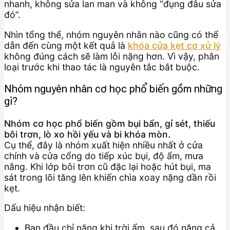
nhanh, không sửa lan man và không “đụng đâu sửa
đó”.
Nhìn tổng thể, nhóm nguyên nhân nào cũng có thể
dẫn đến cùng một kết quả là
khóa cửa kẹt cơ xử lý
không đúng cách sẽ làm lỗi nặng hơn. Vì vậy, phân
loại trước khi thao tác là nguyên tắc bắt buộc.
Nhóm nguyên nhân cơ học phổ biến gồm những
gì?
Nhóm cơ học phổ biến gồm bụi bẩn, gỉ sét, thiếu
bôi trơn, lò xo hồi yếu và bi khóa mòn.
Cụ thể, đây là nhóm xuất hiện nhiều nhất ở cửa
chính và cửa cổng do tiếp xúc bụi, độ ẩm, mưa
nắng. Khi lớp bôi trơn cũ đặc lại hoặc hút bụi, ma
sát trong lõi tăng lên khiến chìa xoay nặng dần rồi
kẹt.
Dấu hiệu nhận biết:
Ban đầu chỉ nặng khi trời ẩm, sau đó nặng cả