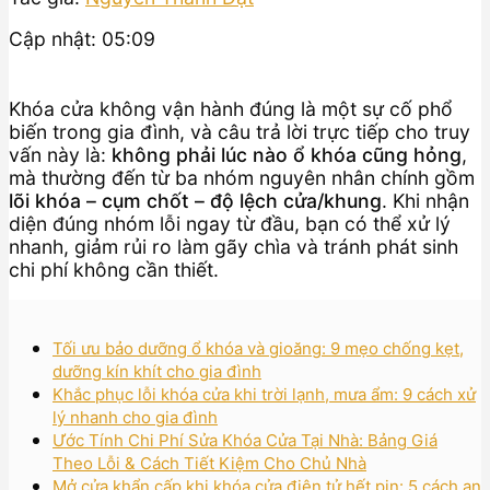
Cập nhật: 05:09
Khóa cửa không vận hành đúng là một sự cố phổ
biến trong gia đình, và câu trả lời trực tiếp cho truy
vấn này là:
không phải lúc nào ổ khóa cũng hỏng
,
mà thường đến từ ba nhóm nguyên nhân chính gồm
lõi khóa – cụm chốt – độ lệch cửa/khung
. Khi nhận
diện đúng nhóm lỗi ngay từ đầu, bạn có thể xử lý
nhanh, giảm rủi ro làm gãy chìa và tránh phát sinh
chi phí không cần thiết.
Tối ưu bảo dưỡng ổ khóa và gioăng: 9 mẹo chống kẹt,
dưỡng kín khít cho gia đình
Khắc phục lỗi khóa cửa khi trời lạnh, mưa ẩm: 9 cách xử
lý nhanh cho gia đình
Ước Tính Chi Phí Sửa Khóa Cửa Tại Nhà: Bảng Giá
Theo Lỗi & Cách Tiết Kiệm Cho Chủ Nhà
Mở cửa khẩn cấp khi khóa cửa điện tử hết pin: 5 cách an