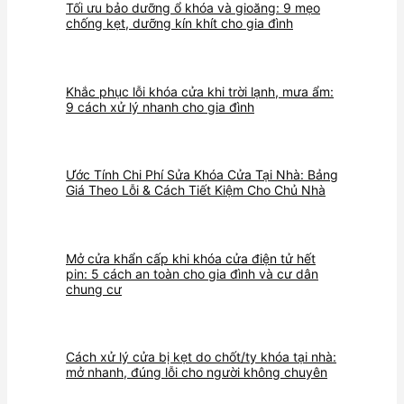
Tối ưu bảo dưỡng ổ khóa và gioăng: 9 mẹo
chống kẹt, dưỡng kín khít cho gia đình
Khắc phục lỗi khóa cửa khi trời lạnh, mưa ẩm:
9 cách xử lý nhanh cho gia đình
Ước Tính Chi Phí Sửa Khóa Cửa Tại Nhà: Bảng
Giá Theo Lỗi & Cách Tiết Kiệm Cho Chủ Nhà
Mở cửa khẩn cấp khi khóa cửa điện tử hết
pin: 5 cách an toàn cho gia đình và cư dân
chung cư
Cách xử lý cửa bị kẹt do chốt/ty khóa tại nhà:
mở nhanh, đúng lỗi cho người không chuyên