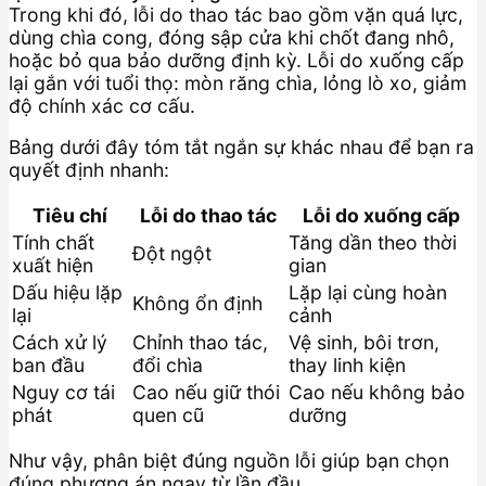
Trong khi đó, lỗi do thao tác bao gồm vặn quá lực,
dùng chìa cong, đóng sập cửa khi chốt đang nhô,
hoặc bỏ qua bảo dưỡng định kỳ. Lỗi do xuống cấp
lại gắn với tuổi thọ: mòn răng chìa, lỏng lò xo, giảm
độ chính xác cơ cấu.
Bảng dưới đây tóm tắt ngắn sự khác nhau để bạn ra
quyết định nhanh:
Tiêu chí
Lỗi do thao tác
Lỗi do xuống cấp
Tính chất
Tăng dần theo thời
Đột ngột
xuất hiện
gian
Dấu hiệu lặp
Lặp lại cùng hoàn
Không ổn định
lại
cảnh
Cách xử lý
Chỉnh thao tác,
Vệ sinh, bôi trơn,
ban đầu
đổi chìa
thay linh kiện
Nguy cơ tái
Cao nếu giữ thói
Cao nếu không bảo
phát
quen cũ
dưỡng
Như vậy, phân biệt đúng nguồn lỗi giúp bạn chọn
đúng phương án ngay từ lần đầu.