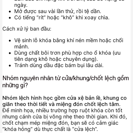
ngày.
Mở được sau vài lần thử, rồi tệ dần.
Có tiếng “rít” hoặc “khô” khi xoay chìa.
Cách xử lý ban đầu:
Vệ sinh lỗ khóa bằng khí nén mềm hoặc chổi
mảnh.
Dùng chất bôi trơn phù hợp cho ổ khóa (ưu
tiên dạng khô hoặc chuyên dụng).
Tránh dùng dầu đặc bám bụi lâu dài.
Nhóm nguyên nhân từ cửa/khung/chốt lệch gồm
những gì?
Nhóm lệch hình học gồm cửa xệ bản lề, khung co
giãn theo thời tiết và miệng đón chốt lệch tâm.
Để minh họa, nhiều trường hợp ruột khóa còn tốt
nhưng cánh cửa bị võng nhẹ theo thời gian. Khi đó,
chốt chạm mép miệng đón, bạn sẽ có cảm giác
“khóa hỏng” dù thực chất là “cửa lệch”.