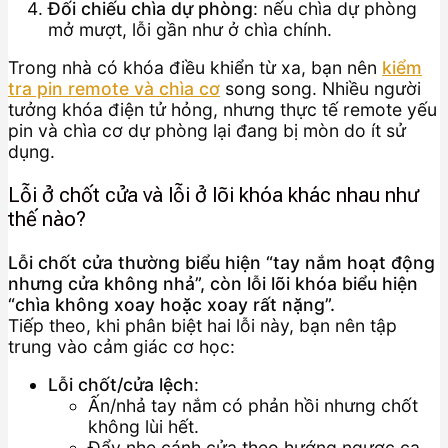
Đối chiếu chìa dự phòng
: nếu chìa dự phòng
mở mượt, lỗi gần như ở chìa chính.
Trong nhà có khóa điều khiển từ xa, bạn nên
kiểm
tra pin remote và chìa cơ
song song. Nhiều người
tưởng khóa điện tử hỏng, nhưng thực tế remote yếu
pin và chìa cơ dự phòng lại đang bị mòn do ít sử
dụng.
Lỗi ở chốt cửa và lỗi ở lõi khóa khác nhau như
thế nào?
Lỗi chốt cửa thường biểu hiện “tay nắm hoạt động
nhưng cửa không nhả”, còn lỗi lõi khóa biểu hiện
“chìa không xoay hoặc xoay rất nặng”.
Tiếp theo, khi phân biệt hai lỗi này, bạn nên tập
trung vào cảm giác cơ học:
Lỗi chốt/cửa lệch
:
Ấn/nhả tay nắm có phản hồi nhưng chốt
không lùi hết.
Đẩy nhẹ cánh cửa theo hướng ngược cạ