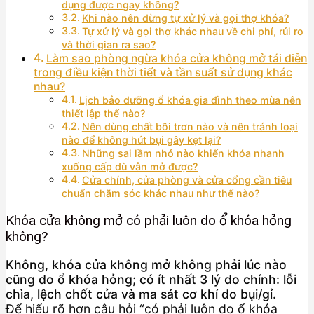
dụng được ngay không?
Khi nào nên dừng tự xử lý và gọi thợ khóa?
Tự xử lý và gọi thợ khác nhau về chi phí, rủi ro
và thời gian ra sao?
Làm sao phòng ngừa khóa cửa không mở tái diễn
trong điều kiện thời tiết và tần suất sử dụng khác
nhau?
Lịch bảo dưỡng ổ khóa gia đình theo mùa nên
thiết lập thế nào?
Nên dùng chất bôi trơn nào và nên tránh loại
nào để không hút bụi gây kẹt lại?
Những sai lầm nhỏ nào khiến khóa nhanh
xuống cấp dù vẫn mở được?
Cửa chính, cửa phòng và cửa cổng cần tiêu
chuẩn chăm sóc khác nhau như thế nào?
Khóa cửa không mở có phải luôn do ổ khóa hỏng
không?
Không, khóa cửa không mở không phải lúc nào
cũng do ổ khóa hỏng; có ít nhất 3 lý do chính: lỗi
chìa, lệch chốt cửa và ma sát cơ khí do bụi/gỉ.
Để hiểu rõ hơn câu hỏi “có phải luôn do ổ khóa