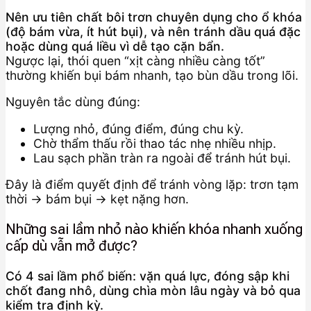
Nên ưu tiên chất bôi trơn chuyên dụng cho ổ khóa
(độ bám vừa, ít hút bụi), và nên tránh dầu quá đặc
hoặc dùng quá liều vì dễ tạo cặn bẩn.
Ngược lại, thói quen “xịt càng nhiều càng tốt”
thường khiến bụi bám nhanh, tạo bùn dầu trong lõi.
Nguyên tắc dùng đúng:
Lượng nhỏ, đúng điểm, đúng chu kỳ.
Chờ thẩm thấu rồi thao tác nhẹ nhiều nhịp.
Lau sạch phần tràn ra ngoài để tránh hút bụi.
Đây là điểm quyết định để tránh vòng lặp: trơn tạm
thời → bám bụi → kẹt nặng hơn.
Những sai lầm nhỏ nào khiến khóa nhanh xuống
cấp dù vẫn mở được?
Có 4 sai lầm phổ biến: vặn quá lực, đóng sập khi
chốt đang nhô, dùng chìa mòn lâu ngày và bỏ qua
kiểm tra định kỳ.