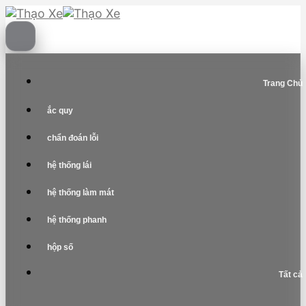
Skip
to
content
Trang Chủ
ắc quy
chẩn đoán lỗi
hệ thống lái
hệ thống làm mát
hệ thống phanh
hộp số
Tất cả