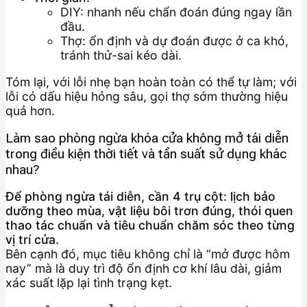
DIY: nhanh nếu chẩn đoán đúng ngay lần
đầu.
Thợ: ổn định và dự đoán được ở ca khó,
tránh thử-sai kéo dài.
Tóm lại, với lỗi nhẹ bạn hoàn toàn có thể tự làm; với
lỗi có dấu hiệu hỏng sâu, gọi thợ sớm thường hiệu
quả hơn.
Làm sao phòng ngừa khóa cửa không mở tái diễn
trong điều kiện thời tiết và tần suất sử dụng khác
nhau?
Để phòng ngừa tái diễn, cần 4 trụ cột: lịch bảo
dưỡng theo mùa, vật liệu bôi trơn đúng, thói quen
thao tác chuẩn và tiêu chuẩn chăm sóc theo từng
vị trí cửa.
Bên cạnh đó, mục tiêu không chỉ là “mở được hôm
nay” mà là duy trì độ ổn định cơ khí lâu dài, giảm
xác suất lặp lại tình trạng kẹt.