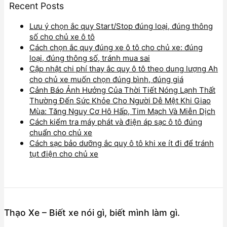
Recent Posts
Lưu ý chọn ắc quy Start/Stop đúng loại, đúng thông
số cho chủ xe ô tô
Cách chọn ắc quy đúng xe ô tô cho chủ xe: đúng
loại, đúng thông số, tránh mua sai
Cập nhật chi phí thay ắc quy ô tô theo dung lượng Ah
cho chủ xe muốn chọn đúng bình, đúng giá
Cảnh Báo Ảnh Hưởng Của Thời Tiết Nóng Lạnh Thất
Thường Đến Sức Khỏe Cho Người Dễ Mệt Khi Giao
Mùa: Tăng Nguy Cơ Hô Hấp, Tim Mạch Và Miễn Dịch
Cách kiểm tra máy phát và điện áp sạc ô tô đúng
chuẩn cho chủ xe
Cách sạc bảo dưỡng ắc quy ô tô khi xe ít đi để tránh
tụt điện cho chủ xe
Thạo Xe – Biết xe nói gì, biết mình làm gì.