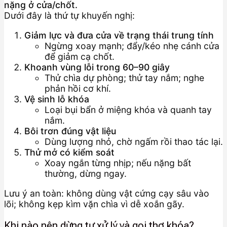
nặng ở cửa/chốt.
Dưới đây là thứ tự khuyến nghị:
Giảm lực và đưa cửa về trạng thái trung tính
Ngừng xoay mạnh; đẩy/kéo nhẹ cánh cửa
để giảm cạ chốt.
Khoanh vùng lỗi trong 60–90 giây
Thử chìa dự phòng; thử tay nắm; nghe
phản hồi cơ khí.
Vệ sinh lỗ khóa
Loại bụi bẩn ở miệng khóa và quanh tay
nắm.
Bôi trơn đúng vật liệu
Dùng lượng nhỏ, chờ ngấm rồi thao tác lại.
Thử mở có kiểm soát
Xoay ngắn từng nhịp; nếu nặng bất
thường, dừng ngay.
Lưu ý an toàn: không dùng vật cứng cạy sâu vào
lõi; không kẹp kìm vặn chìa vì dễ xoắn gãy.
Khi nào nên dừng tự xử lý và gọi thợ khóa?