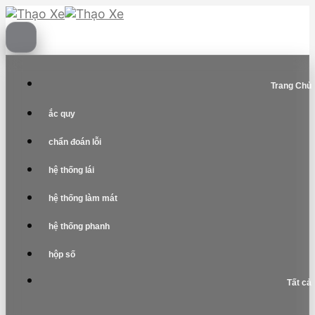
Skip
to
content
Trang Chủ
ắc quy
chẩn đoán lỗi
hệ thống lái
hệ thống làm mát
hệ thống phanh
hộp số
Tất cả