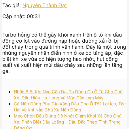
Tác giả:
Nguyễn Thành Đạt
Cập nhật: 00:31
Turbo hỏng có thể gây khói xanh trên ô tô khi dầu
động cơ lọt vào đường nạp hoặc đường xả rồi bị
đốt cháy trong quá trình vận hành. Đây là một trong
những nguyên nhân điển hình ở xe có tăng áp, đặc
biệt khi xe vừa có hiện tượng hao nhớt, hụt công
suất và xuất hiện mùi dầu cháy sau những lần tăng
ga.
Nhận Biết Khi Nào Cần Đại Tu Động Cơ Ô Tô Cho Chủ
Xe: Dấu Hiệu Hư Hỏng Và Mốc Cần Làm Máy
Có Nên Dùng Phụ Gia Xăng Dầu Cho Ô Tô? Lợi Ích, Tác
Hại Và Khi Nào Chủ Xe Nên Dùng
Mẹo Chọn Dầu Đúng Độ Nhớt Giảm Khói Xả Cho Chủ
Xe: Phân Biệt Dầu Loãng – Dầu Đặc Theo Tình Trạng
Động Cơ