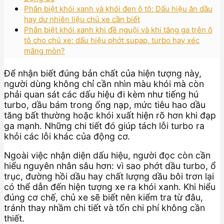
Phân biệt khói xanh và khói đen ô tô: Dấu hiệu ăn dầu
hay dư nhiên liệu chủ xe cần biết
Phân biệt khói xanh khi đề nguội và khi tăng ga trên ô
tô cho chủ xe: dấu hiệu phớt supap, turbo hay xéc
măng mòn?
Để nhận biết đúng bản chất của hiện tượng này,
người dùng không chỉ cần nhìn màu khói mà còn
phải quan sát các dấu hiệu đi kèm như tiếng hú
turbo, dầu bám trong ống nạp, mức tiêu hao dầu
tăng bất thường hoặc khói xuất hiện rõ hơn khi đạp
ga mạnh. Những chi tiết đó giúp tách lỗi turbo ra
khỏi các lỗi khác của động cơ.
Ngoài việc nhận diện dấu hiệu, người đọc còn cần
hiểu nguyên nhân sâu hơn: vì sao phớt dầu turbo, ổ
trục, đường hồi dầu hay chất lượng dầu bôi trơn lại
có thể dẫn đến hiện tượng xe ra khói xanh. Khi hiểu
đúng cơ chế, chủ xe sẽ biết nên kiểm tra từ đâu,
tránh thay nhầm chi tiết và tốn chi phí không cần
thiết.