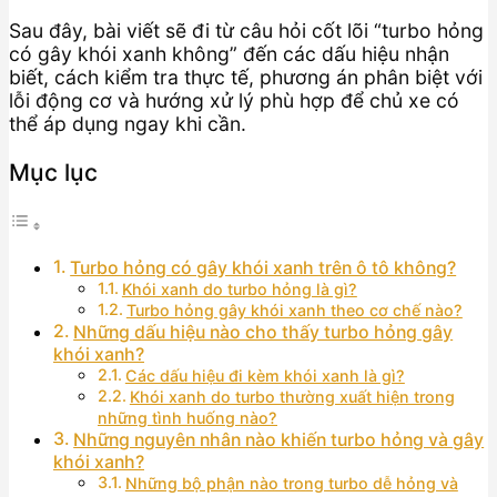
Sau đây, bài viết sẽ đi từ câu hỏi cốt lõi “turbo hỏng
có gây khói xanh không” đến các dấu hiệu nhận
biết, cách kiểm tra thực tế, phương án phân biệt với
lỗi động cơ và hướng xử lý phù hợp để chủ xe có
thể áp dụng ngay khi cần.
Mục lục
Turbo hỏng có gây khói xanh trên ô tô không?
Khói xanh do turbo hỏng là gì?
Turbo hỏng gây khói xanh theo cơ chế nào?
Những dấu hiệu nào cho thấy turbo hỏng gây
khói xanh?
Các dấu hiệu đi kèm khói xanh là gì?
Khói xanh do turbo thường xuất hiện trong
những tình huống nào?
Những nguyên nhân nào khiến turbo hỏng và gây
khói xanh?
Những bộ phận nào trong turbo dễ hỏng và