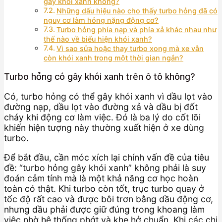
gây khói xanh không?
Những dấu hiệu nào cho thấy turbo hỏng đã có
nguy cơ làm hỏng nặng động cơ?
Turbo hỏng phía nạp và phía xả khác nhau như
thế nào về biểu hiện khói xanh?
Vì sao sửa hoặc thay turbo xong mà xe vẫn
còn khói xanh trong một thời gian ngắn?
Turbo hỏng có gây khói xanh trên ô tô không?
Có, turbo hỏng có thể gây khói xanh vì dầu lọt vào
đường nạp, dầu lọt vào đường xả và dầu bị đốt
cháy khi động cơ làm việc. Đó là ba lý do cốt lõi
khiến hiện tượng này thường xuất hiện ở xe dùng
turbo.
Để bắt đầu, cần móc xích lại chính vấn đề của tiêu
đề: “turbo hỏng gây khói xanh” không phải là suy
đoán cảm tính mà là một khả năng cơ học hoàn
toàn có thật. Khi turbo còn tốt, trục turbo quay ở
tốc độ rất cao và được bôi trơn bằng dầu động cơ,
nhưng dầu phải được giữ đúng trong khoang làm
việc nhờ hệ thống phớt và khe hở chuẩn. Khi các chi