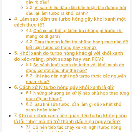
gây rò dầu?
Vì sao thiếu dầu, dầu bẩn hoặc tắc đường hồi
dầu lại làm turbo ra khói xanh?
Làm sao kiểm tra turbo hỏng gây khói xanh một
cách thực tế?
Chủ xe có thể tự kiểm tra những gì trước khi
mang xe đi gara?
Gara thường kiểm tra những hạng mục nào để
kết luận turbo có hỏng hay không?
Khói xanh do turbo hỏng khác gì với khói xanh
do xéc-măng, phớt supap hay van PCV?
So sánh khói xanh do turbo với khói xanh do
động cơ đốt dầu như thế nào?
Khi nào nên nghi ngờ turbo trước các nguyên
nhân khác?
Cách xử lý turbo hỏng gây khói xanh là gì?
Những phương án xử lý nào phù hợp theo từng
mức độ hư hỏng?
Sau khi sửa turbo, cần làm gì để xe hết khói
xanh hoàn toàn?
Khi nào khói xanh liên quan đến turbo không còn
là lỗi “nhẹ” mà đã trở thành dấu hiệu nguy hiểm?
Có nên tiếp tục chạy xe khi nghi turbo hỏng