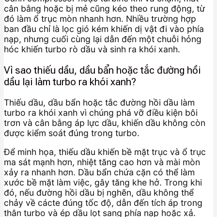
cân bằng hoặc bị mẻ cũng kéo theo rung động, từ
đó làm ổ trục mòn nhanh hơn. Nhiều trường hợp
ban đầu chỉ là lọc gió kém khiến dị vật đi vào phía
nạp, nhưng cuối cùng lại dẫn đến một chuỗi hỏng
hóc khiến turbo rò dầu và sinh ra khói xanh.
Vì sao thiếu dầu, dầu bẩn hoặc tắc đường hồi
dầu lại làm turbo ra khói xanh?
Thiếu dầu, dầu bẩn hoặc tắc đường hồi dầu làm
turbo ra khói xanh vì chúng phá vỡ điều kiện bôi
trơn và cân bằng áp lực dầu, khiến dầu không còn
được kiểm soát đúng trong turbo.
Để minh họa, thiếu dầu khiến bề mặt trục và ổ trục
ma sát mạnh hơn, nhiệt tăng cao hơn và mài mòn
xảy ra nhanh hơn. Dầu bẩn chứa cặn có thể làm
xước bề mặt làm việc, gây tăng khe hở. Trong khi
đó, nếu đường hồi dầu bị nghẽn, dầu không thể
chảy về cácte đúng tốc độ, dẫn đến tích áp trong
thân turbo và ép dầu lọt sang phía nạp hoặc xả.