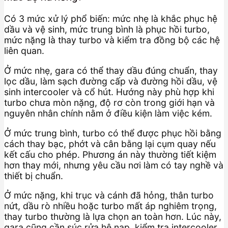
Có 3 mức xử lý phổ biến: mức nhẹ là khắc phục hệ
dầu và vệ sinh, mức trung bình là phục hồi turbo,
mức nặng là thay turbo và kiểm tra đồng bộ các hệ
liên quan.
Ở mức nhẹ, gara có thể thay dầu đúng chuẩn, thay
lọc dầu, làm sạch đường cấp và đường hồi dầu, vệ
sinh intercooler và cổ hút. Hướng này phù hợp khi
turbo chưa mòn nặng, độ rơ còn trong giới hạn và
nguyên nhân chính nằm ở điều kiện làm việc kém.
Ở mức trung bình, turbo có thể được phục hồi bằng
cách thay bạc, phớt và cân bằng lại cụm quay nếu
kết cấu cho phép. Phương án này thường tiết kiệm
hơn thay mới, nhưng yêu cầu nơi làm có tay nghề và
thiết bị chuẩn.
Ở mức nặng, khi trục và cánh đã hỏng, thân turbo
nứt, dầu rò nhiều hoặc turbo mất áp nghiêm trọng,
thay turbo thường là lựa chọn an toàn hơn. Lúc này,
gara cũng cần súc rửa hệ nạp, kiểm tra intercooler