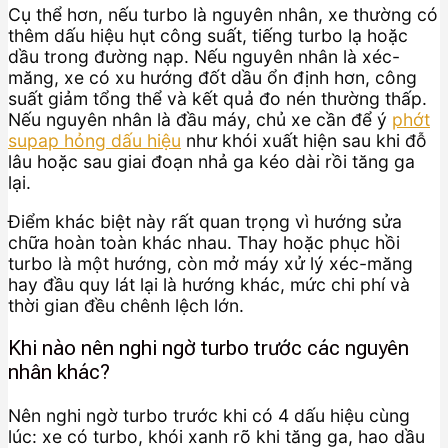
Cụ thể hơn, nếu turbo là nguyên nhân, xe thường có
thêm dấu hiệu hụt công suất, tiếng turbo lạ hoặc
dầu trong đường nạp. Nếu nguyên nhân là xéc-
măng, xe có xu hướng đốt dầu ổn định hơn, công
suất giảm tổng thể và kết quả đo nén thường thấp.
Nếu nguyên nhân là đầu máy, chủ xe cần để ý
phớt
supap hỏng dấu hiệu
như khói xuất hiện sau khi đỗ
lâu hoặc sau giai đoạn nhả ga kéo dài rồi tăng ga
lại.
Điểm khác biệt này rất quan trọng vì hướng sửa
chữa hoàn toàn khác nhau. Thay hoặc phục hồi
turbo là một hướng, còn mở máy xử lý xéc-măng
hay đầu quy lát lại là hướng khác, mức chi phí và
thời gian đều chênh lệch lớn.
Khi nào nên nghi ngờ turbo trước các nguyên
nhân khác?
Nên nghi ngờ turbo trước khi có 4 dấu hiệu cùng
lúc: xe có turbo, khói xanh rõ khi tăng ga, hao dầu