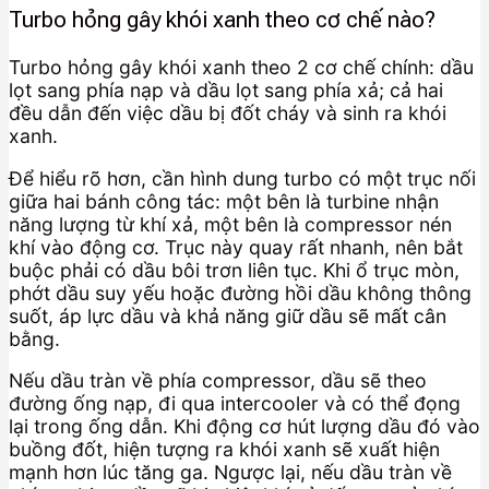
Turbo hỏng gây khói xanh theo cơ chế nào?
Turbo hỏng gây khói xanh theo 2 cơ chế chính: dầu
lọt sang phía nạp và dầu lọt sang phía xả; cả hai
đều dẫn đến việc dầu bị đốt cháy và sinh ra khói
xanh.
Để hiểu rõ hơn, cần hình dung turbo có một trục nối
giữa hai bánh công tác: một bên là turbine nhận
năng lượng từ khí xả, một bên là compressor nén
khí vào động cơ. Trục này quay rất nhanh, nên bắt
buộc phải có dầu bôi trơn liên tục. Khi ổ trục mòn,
phớt dầu suy yếu hoặc đường hồi dầu không thông
suốt, áp lực dầu và khả năng giữ dầu sẽ mất cân
bằng.
Nếu dầu tràn về phía compressor, dầu sẽ theo
đường ống nạp, đi qua intercooler và có thể đọng
lại trong ống dẫn. Khi động cơ hút lượng dầu đó vào
buồng đốt, hiện tượng ra khói xanh sẽ xuất hiện
mạnh hơn lúc tăng ga. Ngược lại, nếu dầu tràn về