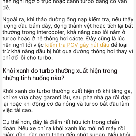
nên nghi ngờ ổ trục hoặc cánh turbo đang có vấn
đề.
Ngoài ra, khi tháo đường ống nạp kiểm tra, nếu thấy
lượng dầu bám dày, đọng thành vệt hoặc tích lại bất
thường trong intercooler, khả năng cao lỗi nằm ở
turbo hoặc ở hệ thông hơi cácte. Đây cũng là lúc
nên nghĩ tới việc
kiểm tra PCV gây hút dầu
để loại
trừ khả năng dầu bị hút qua đường thông hơi thay vì
chỉ đổ lỗi cho turbo.
Khói xanh do turbo thường xuất hiện trong
những tình huống nào?
Khói xanh do turbo thường xuất hiện rõ khi tăng ga,
khi xe vừa chạy garanti lâu, sau pha nhả ga rồi đạp
lại hoặc khi động cơ đã nóng và turbo bắt đầu làm
việc tải cao.
Cụ thể hơn, đây là điểm rất hữu ích trong chẩn
đoán. Nếu xe chỉ ra khói xanh lúc mới nổ máy rồi
giảm dần, cần nghĩ thêm đến phớt supap. Nếu khói