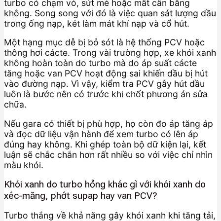
turbo có chạm vỏ, sứt mẻ hoặc mất cân bằng
không. Song song với đó là việc quan sát lượng dầu
trong ống nạp, két làm mát khí nạp và cổ hút.
Một hạng mục dễ bị bỏ sót là hệ thống PCV hoặc
thông hơi cácte. Trong vài trường hợp, xe khói xanh
không hoàn toàn do turbo mà do áp suất cácte
tăng hoặc van PCV hoạt động sai khiến dầu bị hút
vào đường nạp. Vì vậy, kiểm tra PCV gây hút dầu
luôn là bước nên có trước khi chốt phương án sửa
chữa.
Nếu gara có thiết bị phù hợp, họ còn đo áp tăng áp
và đọc dữ liệu vận hành để xem turbo có lên áp
đúng hay không. Khi ghép toàn bộ dữ kiện lại, kết
luận sẽ chắc chắn hơn rất nhiều so với việc chỉ nhìn
màu khói.
Khói xanh do turbo hỏng khác gì với khói xanh do
xéc-măng, phớt supap hay van PCV?
Turbo thắng về khả năng gây khói xanh khi tăng tải,