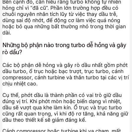
Bên cạnh đó, cần hiểu rằng turbo không tự nhiên
hỏng chỉ vì “đã cũ”. Phần lớn trường hợp đều có
chuỗi nguyên nhân tích lũy từ việc thay dầu trễ,
dùng sai độ nhớt, để động cơ làm việc quá nóng
hoặc bỏ qua những bất thường nhỏ trong thời gian
dài.
Những bộ phận nào trong turbo dễ hỏng và gây
rò dầu?
Các bộ phận dễ hỏng và gây rò dầu nhất gồm phớt
dầu turbo, ổ trục hoặc bạc trượt, trục turbo, cánh
compressor, cánh turbine và thân turbo tại các vị trí
chịu nhiệt cao.
Cụ thể, phớt dầu là thành phần có vai trò giữ dầu
đúng vị trí. Khi phớt mòn hoặc biến dạng vì nhiệt,
dầu sẽ vượt qua khe làm kín. Ổ trục và trục turbo
cũng rất quan trọng, vì khi độ rơ tăng, khả năng giữ
dầu theo thiết kế sẽ giảm đáng kể.
Cánh compressor hoặc turbine khi va chạm, mất