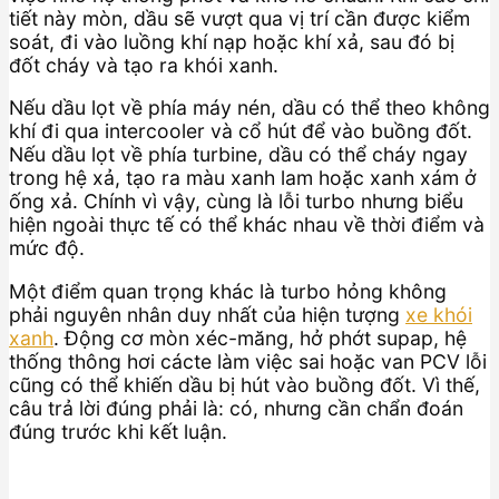
tiết này mòn, dầu sẽ vượt qua vị trí cần được kiểm
soát, đi vào luồng khí nạp hoặc khí xả, sau đó bị
đốt cháy và tạo ra khói xanh.
Nếu dầu lọt về phía máy nén, dầu có thể theo không
khí đi qua intercooler và cổ hút để vào buồng đốt.
Nếu dầu lọt về phía turbine, dầu có thể cháy ngay
trong hệ xả, tạo ra màu xanh lam hoặc xanh xám ở
ống xả. Chính vì vậy, cùng là lỗi turbo nhưng biểu
hiện ngoài thực tế có thể khác nhau về thời điểm và
mức độ.
Một điểm quan trọng khác là turbo hỏng không
phải nguyên nhân duy nhất của hiện tượng
xe khói
xanh
. Động cơ mòn xéc-măng, hở phớt supap, hệ
thống thông hơi cácte làm việc sai hoặc van PCV lỗi
cũng có thể khiến dầu bị hút vào buồng đốt. Vì thế,
câu trả lời đúng phải là: có, nhưng cần chẩn đoán
đúng trước khi kết luận.