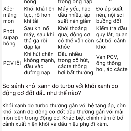
nóng
trong ống nạp
Xéc-
Khói khá liên
Máy yếu, hao
Đo áp suất
măng
tục, rõ hơn
dầu nhiều, áp
nén, nội soi
mòn
khi tải
suất nén giảm
buồng đốt
Sau khi nổ
Khói thoáng
Kiểm tra đầu
Phớt
máy, sau khi
qua, động cơ
quy lát, quan
supap
thả ga rồi
có thể vẫn còn
sát bối cảnh
hỏng
đạp lại
khỏe
khói
Khi hút chân
Dầu nhiều
Van PCV,
không mạnh,
trong cổ hút,
PCV lỗi
ống thông
dầu vào
cácte thông
hơi, áp cácte
đường nạp
hơi bất thường
So sánh khói xanh do turbo với khói xanh do
động cơ đốt dầu như thế nào?
Khói xanh do turbo thường gắn với hệ tăng áp, còn
khói xanh do động cơ đốt dầu thường gắn với mài
mòn bên trong động cơ. Khác biệt chính nằm ở bối
cảnh xuất hiện khói và dấu hiệu phụ đi kèm.