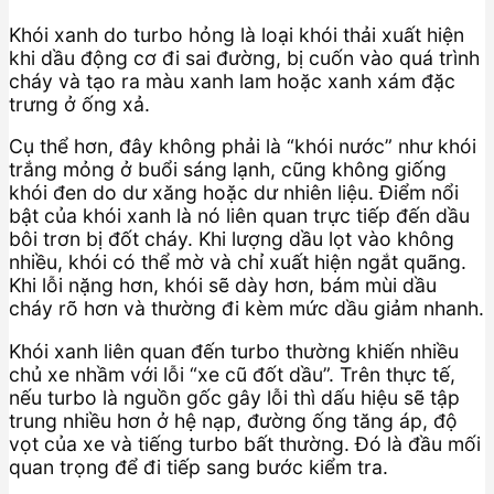
Khói xanh do turbo hỏng là loại khói thải xuất hiện
khi dầu động cơ đi sai đường, bị cuốn vào quá trình
cháy và tạo ra màu xanh lam hoặc xanh xám đặc
trưng ở ống xả.
Cụ thể hơn, đây không phải là “khói nước” như khói
trắng mỏng ở buổi sáng lạnh, cũng không giống
khói đen do dư xăng hoặc dư nhiên liệu. Điểm nổi
bật của khói xanh là nó liên quan trực tiếp đến dầu
bôi trơn bị đốt cháy. Khi lượng dầu lọt vào không
nhiều, khói có thể mờ và chỉ xuất hiện ngắt quãng.
Khi lỗi nặng hơn, khói sẽ dày hơn, bám mùi dầu
cháy rõ hơn và thường đi kèm mức dầu giảm nhanh.
Khói xanh liên quan đến turbo thường khiến nhiều
chủ xe nhầm với lỗi “xe cũ đốt dầu”. Trên thực tế,
nếu turbo là nguồn gốc gây lỗi thì dấu hiệu sẽ tập
trung nhiều hơn ở hệ nạp, đường ống tăng áp, độ
vọt của xe và tiếng turbo bất thường. Đó là đầu mối
quan trọng để đi tiếp sang bước kiểm tra.