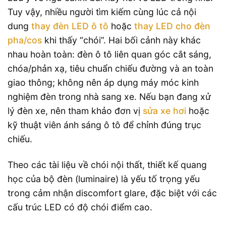
Tuy vậy, nhiều người tìm kiếm cùng lúc cả nội
dung
thay đèn LED ô tô
hoặc
thay LED cho đèn
pha/cos
khi thấy “chói”. Hai bối cảnh này khác
nhau hoàn toàn: đèn ô tô liên quan góc cắt sáng,
chóa/phản xạ, tiêu chuẩn chiếu đường và an toàn
giao thông; không nên áp dụng máy móc kinh
nghiệm đèn trong nhà sang xe. Nếu bạn đang xử
lý đèn xe, nên tham khảo đơn vị
sửa xe hơi
hoặc
kỹ thuật viên ánh sáng ô tô để chỉnh đúng trục
chiếu.
Theo các tài liệu về chói nội thất, thiết kế quang
học của bộ đèn (luminaire) là yếu tố trọng yếu
trong cảm nhận discomfort glare, đặc biệt với các
cấu trúc LED có độ chói điểm cao.