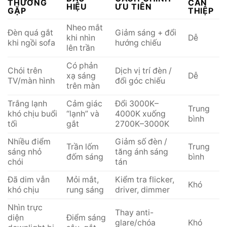
THƯỜNG
CAN
HIỆU
ƯU TIÊN
GẶP
THIỆP
Nheo mắt
Đèn quá gắt
Giảm sáng + đổi
khi nhìn
Dễ
khi ngồi sofa
hướng chiếu
lên trần
Có phản
Chói trên
Dịch vị trí đèn /
xạ sáng
Dễ
TV/màn hình
đổi góc chiếu
trên màn
Trắng lạnh
Cảm giác
Đổi 3000K–
Trung
khó chịu buổi
“lạnh” và
4000K xuống
bình
tối
gắt
2700K–3000K
Nhiều điểm
Giảm số đèn /
Trần lốm
Trung
sáng nhỏ
tăng ánh sáng
đốm sáng
bình
chói
tán
Đã dim vẫn
Mỏi mắt,
Kiểm tra flicker,
Khó
khó chịu
rung sáng
driver, dimmer
Nhìn trực
Thay anti-
diện
Điểm sáng
glare/chóa
Khó