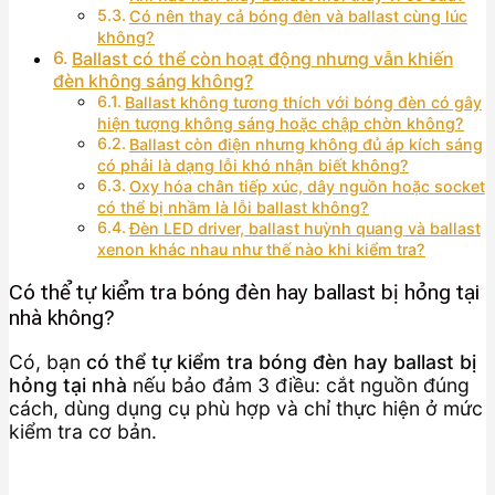
Có nên thay cả bóng đèn và ballast cùng lúc
không?
Ballast có thể còn hoạt động nhưng vẫn khiến
đèn không sáng không?
Ballast không tương thích với bóng đèn có gây
hiện tượng không sáng hoặc chập chờn không?
Ballast còn điện nhưng không đủ áp kích sáng
có phải là dạng lỗi khó nhận biết không?
Oxy hóa chân tiếp xúc, dây nguồn hoặc socket
có thể bị nhầm là lỗi ballast không?
Đèn LED driver, ballast huỳnh quang và ballast
xenon khác nhau như thế nào khi kiểm tra?
Có thể tự kiểm tra bóng đèn hay ballast bị hỏng tại
nhà không?
Có, bạn
có thể tự kiểm tra bóng đèn hay ballast bị
hỏng tại nhà
nếu bảo đảm 3 điều: cắt nguồn đúng
cách, dùng dụng cụ phù hợp và chỉ thực hiện ở mức
kiểm tra cơ bản.