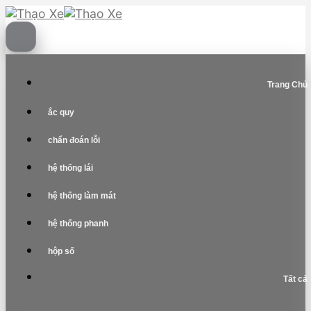
Skip
to
content
Trang Chủ
ắc quy
chẩn đoán lỗi
hệ thống lái
hệ thống làm mát
hệ thống phanh
hộp số
Tất cả