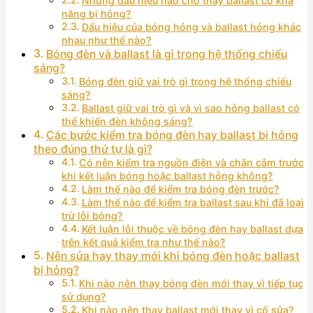
Những dấu hiệu nào cho thấy ballast có khả
năng bị hỏng?
Dấu hiệu của bóng hỏng và ballast hỏng khác
nhau như thế nào?
Bóng đèn và ballast là gì trong hệ thống chiếu
sáng?
Bóng đèn giữ vai trò gì trong hệ thống chiếu
sáng?
Ballast giữ vai trò gì và vì sao hỏng ballast có
thể khiến đèn không sáng?
Các bước kiểm tra bóng đèn hay ballast bị hỏng
theo đúng thứ tự là gì?
Có nên kiểm tra nguồn điện và chân cắm trước
khi kết luận bóng hoặc ballast hỏng không?
Làm thế nào để kiểm tra bóng đèn trước?
Làm thế nào để kiểm tra ballast sau khi đã loại
trừ lỗi bóng?
Kết luận lỗi thuộc về bóng đèn hay ballast dựa
trên kết quả kiểm tra như thế nào?
Nên sửa hay thay mới khi bóng đèn hoặc ballast
bị hỏng?
Khi nào nên thay bóng đèn mới thay vì tiếp tục
sử dụng?
Khi nào nên thay ballast mới thay vì cố sửa?