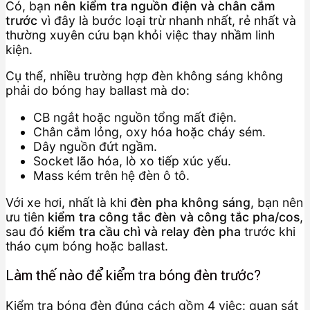
Có, bạn
nên kiểm tra nguồn điện và chân cắm
trước
vì đây là bước loại trừ nhanh nhất, rẻ nhất và
thường xuyên cứu bạn khỏi việc thay nhầm linh
kiện.
Cụ thể, nhiều trường hợp đèn không sáng không
phải do bóng hay ballast mà do:
CB ngắt hoặc nguồn tổng mất điện.
Chân cắm lỏng, oxy hóa hoặc cháy sém.
Dây nguồn đứt ngầm.
Socket lão hóa, lò xo tiếp xúc yếu.
Mass kém trên hệ đèn ô tô.
Với xe hơi, nhất là khi
đèn pha không sáng
, bạn nên
ưu tiên
kiểm tra công tắc đèn và công tắc pha/cos
,
sau đó
kiểm tra cầu chì và relay đèn pha
trước khi
tháo cụm bóng hoặc ballast.
Làm thế nào để kiểm tra bóng đèn trước?
Kiểm tra bóng đèn đúng cách gồm 4 việc: quan sát