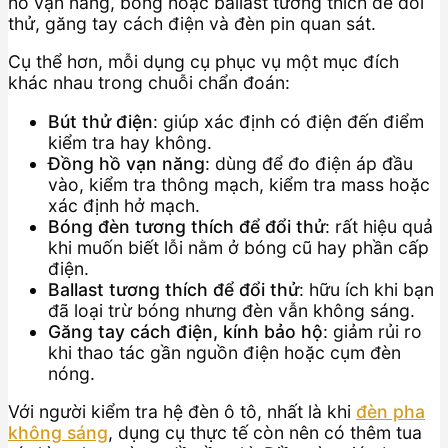
hồ vạn năng, bóng hoặc ballast tương thích để đổi
thử, găng tay cách điện và đèn pin quan sát.
Cụ thể hơn, mỗi dụng cụ phục vụ một mục đích
khác nhau trong chuỗi chẩn đoán:
Bút thử điện
: giúp xác định có điện đến điểm
kiểm tra hay không.
Đồng hồ vạn năng
: dùng để đo điện áp đầu
vào, kiểm tra thông mạch, kiểm tra mass hoặc
xác định hở mạch.
Bóng đèn tương thích để đổi thử
: rất hiệu quả
khi muốn biết lỗi nằm ở bóng cũ hay phần cấp
điện.
Ballast tương thích để đổi thử
: hữu ích khi bạn
đã loại trừ bóng nhưng đèn vẫn không sáng.
Găng tay cách điện, kính bảo hộ
: giảm rủi ro
khi thao tác gần nguồn điện hoặc cụm đèn
nóng.
Với người kiểm tra hệ đèn ô tô, nhất là khi
đèn pha
không sáng
, dụng cụ thực tế còn nên có thêm tua