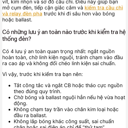
vít, kìm nhọn và sơ đồ cầu chì. Điều này giúp bạn
mở cụm đèn, tiếp cận giắc cắm và
kiểm tra cầu chì
và relay đèn pha
trước khi đi sâu hơn vào bóng
hoặc ballast.
Có những lưu ý an toàn nào trước khi kiểm tra hệ
thống đèn?
Có 4 lưu ý an toàn quan trọng nhất: ngắt nguồn
hoàn toàn, chờ linh kiện nguội, tránh chạm vào đầu
ra cao áp và không đổi chéo linh kiện sai chuẩn.
Vì vậy, trước khi kiểm tra bạn nên:
Tắt công tắc và ngắt CB hoặc tháo cực nguồn
theo đúng quy trình.
Chờ bóng và ballast nguội hẳn nếu hệ vừa hoạt
động.
Không chạm tay trần vào chân kim loại hoặc
đầu ra ballast.
Không lắp bóng khác công suất, sai chuẩn
chân hoặc sai điện áp chỉ để “thử tạm”.