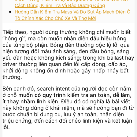
Cách Dùng, Kiểm Tra Và Bảo Dưỡng Đúng
Hướng Dẫn Kiểm Tra Mass Và Đo Sụt Áp Mạch Điện Ô
Tô Chính Xác Cho Chủ Xe Và Thợ Mới
Tiếp theo, người dùng thường không chỉ muốn biết
“hỏng gì”, mà còn muốn nhận diện
dấu hiệu hỏng
của từng bộ phận. Bóng đèn thường bộc lộ lỗi qua
hiện tượng đổi màu ánh sáng, đen đầu bóng, sáng
yếu dần hoặc không kích sáng; trong khi ballast hay
driver thường liên quan đến lỗi cấp dòng, cấp áp,
khởi động không ổn định hoặc gây nhấp nháy bất
thường.
Bên cạnh đó, search intent của người đọc còn nằm
ở chỗ
muốn có quy trình kiểm tra an toàn, dễ làm,
ít thay nhầm linh kiện
. Điều đó có nghĩa là bài viết
này không dừng ở khái niệm, mà sẽ hướng bạn đi từ
bước chuẩn bị dụng cụ, lưu ý an toàn, nhận diện
triệu chứng, đến cách đổi chéo linh kiện và kết luận
lỗi.