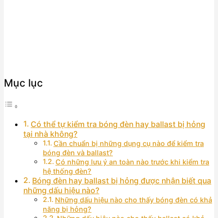
Mục lục
Có thể tự kiểm tra bóng đèn hay ballast bị hỏng
tại nhà không?
Cần chuẩn bị những dụng cụ nào để kiểm tra
bóng đèn và ballast?
Có những lưu ý an toàn nào trước khi kiểm tra
hệ thống đèn?
Bóng đèn hay ballast bị hỏng được nhận biết qua
những dấu hiệu nào?
Những dấu hiệu nào cho thấy bóng đèn có khả
năng bị hỏng?