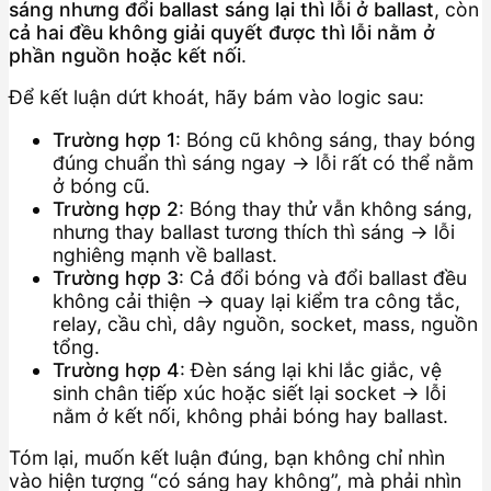
sáng nhưng đổi ballast sáng lại thì lỗi ở ballast
, còn
cả hai đều không giải quyết được thì lỗi nằm ở
phần nguồn hoặc kết nối
.
Để kết luận dứt khoát, hãy bám vào logic sau:
Trường hợp 1
: Bóng cũ không sáng, thay bóng
đúng chuẩn thì sáng ngay → lỗi rất có thể nằm
ở bóng cũ.
Trường hợp 2
: Bóng thay thử vẫn không sáng,
nhưng thay ballast tương thích thì sáng → lỗi
nghiêng mạnh về ballast.
Trường hợp 3
: Cả đổi bóng và đổi ballast đều
không cải thiện → quay lại kiểm tra công tắc,
relay, cầu chì, dây nguồn, socket, mass, nguồn
tổng.
Trường hợp 4
: Đèn sáng lại khi lắc giắc, vệ
sinh chân tiếp xúc hoặc siết lại socket → lỗi
nằm ở kết nối, không phải bóng hay ballast.
Tóm lại, muốn kết luận đúng, bạn không chỉ nhìn
vào hiện tượng “có sáng hay không”, mà phải nhìn