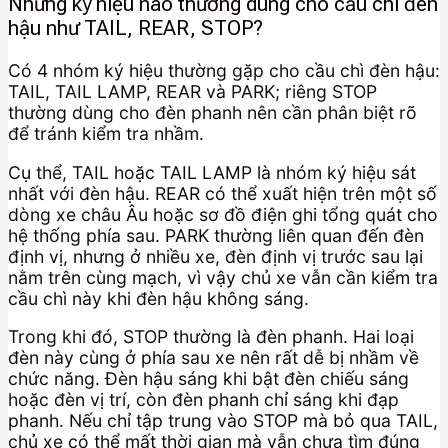
Những ký hiệu nào thường dùng cho cầu chì đèn
hậu như TAIL, REAR, STOP?
Có 4 nhóm ký hiệu thường gặp cho cầu chì đèn hậu:
TAIL, TAIL LAMP, REAR và PARK; riêng STOP
thường dùng cho đèn phanh nên cần phân biệt rõ
để tránh kiểm tra nhầm.
Cụ thể, TAIL hoặc TAIL LAMP là nhóm ký hiệu sát
nhất với đèn hậu. REAR có thể xuất hiện trên một số
dòng xe châu Âu hoặc sơ đồ điện ghi tổng quát cho
hệ thống phía sau. PARK thường liên quan đến đèn
định vị, nhưng ở nhiều xe, đèn định vị trước sau lại
nằm trên cùng mạch, vì vậy chủ xe vẫn cần kiểm tra
cầu chì này khi đèn hậu không sáng.
Trong khi đó, STOP thường là đèn phanh. Hai loại
đèn này cùng ở phía sau xe nên rất dễ bị nhầm về
chức năng. Đèn hậu sáng khi bật đèn chiếu sáng
hoặc đèn vị trí, còn đèn phanh chỉ sáng khi đạp
phanh. Nếu chỉ tập trung vào STOP mà bỏ qua TAIL,
chủ xe có thể mất thời gian mà vẫn chưa tìm đúng