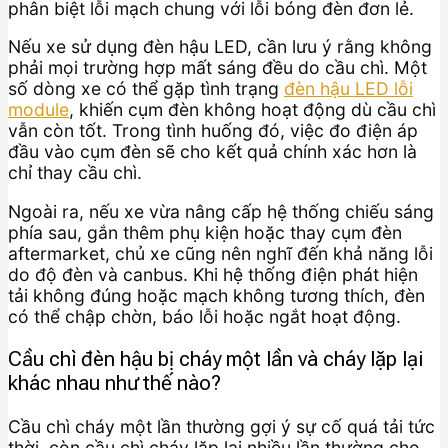
phân biệt lỗi mạch chung với lỗi bóng đèn đơn lẻ.
Nếu xe sử dụng đèn hậu LED, cần lưu ý rằng không
phải mọi trường hợp mất sáng đều do cầu chì. Một
số dòng xe có thể gặp tình trạng
đèn hậu LED lỗi
module
, khiến cụm đèn không hoạt động dù cầu chì
vẫn còn tốt. Trong tình huống đó, việc đo điện áp
đầu vào cụm đèn sẽ cho kết quả chính xác hơn là
chỉ thay cầu chì.
Ngoài ra, nếu xe vừa nâng cấp hệ thống chiếu sáng
phía sau, gắn thêm phụ kiện hoặc thay cụm đèn
aftermarket, chủ xe cũng nên nghĩ đến khả năng lỗi
do độ đèn và canbus. Khi hệ thống điện phát hiện
tải không đúng hoặc mạch không tương thích, đèn
có thể chập chờn, báo lỗi hoặc ngắt hoạt động.
Cầu chì đèn hậu bị cháy một lần và cháy lặp lại
khác nhau như thế nào?
Cầu chì cháy một lần thường gợi ý sự cố quá tải tức
thời, còn cầu chì cháy lặp lại nhiều lần thường cho