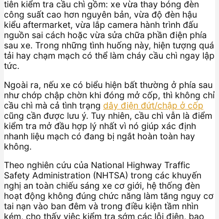
tiên kiểm tra cầu chì gồm: xe vừa thay bóng đèn
công suất cao hơn nguyên bản, vừa độ đèn hậu
kiểu aftermarket, vừa lắp camera hành trình đấu
nguồn sai cách hoặc vừa sửa chữa phần điện phía
sau xe. Trong những tình huống này, hiện tượng quá
tải hay chạm mạch có thể làm cháy cầu chì ngay lập
tức.
Ngoài ra, nếu xe có biểu hiện bất thường ở phía sau
như chớp chập chờn khi đóng mở cốp, thì không chỉ
cầu chì mà cả tình trạng
dây điện đứt/chập ở cốp
cũng cần được lưu ý. Tuy nhiên, cầu chì vẫn là điểm
kiểm tra mở đầu hợp lý nhất vì nó giúp xác định
nhanh liệu mạch có đang bị ngắt hoàn toàn hay
không.
Theo nghiên cứu của National Highway Traffic
Safety Administration (NHTSA) trong các khuyến
nghị an toàn chiếu sáng xe cơ giới, hệ thống đèn
hoạt động không đúng chức năng làm tăng nguy cơ
tai nạn vào ban đêm và trong điều kiện tầm nhìn
kém, cho thấy việc kiểm tra sớm các lỗi điện, bao