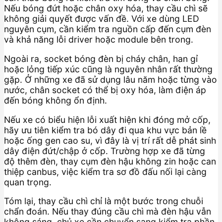
Nếu bóng đứt hoặc chân oxy hóa, thay cầu chì sẽ
không giải quyết được vấn đề. Với xe dùng LED
nguyên cụm, cần kiểm tra nguồn cấp đến cụm đèn
và khả năng lỗi driver hoặc module bên trong.
Ngoài ra, socket bóng đèn bị cháy chân, han gỉ
hoặc lỏng tiếp xúc cũng là nguyên nhân rất thường
gặp. Ở những xe đã sử dụng lâu năm hoặc từng vào
nước, chân socket có thể bị oxy hóa, làm điện áp
đến bóng không ổn định.
Nếu xe có biểu hiện lỗi xuất hiện khi đóng mở cốp,
hãy ưu tiên kiểm tra bó dây đi qua khu vực bản lề
hoặc ống gen cao su, vì đây là vị trí rất dễ phát sinh
dây điện đứt/chập ở cốp. Trường hợp xe đã từng
độ thêm đèn, thay cụm đèn hậu không zin hoặc can
thiệp canbus, việc kiểm tra sơ đồ đấu nối lại càng
quan trọng.
Tóm lại, thay cầu chì chỉ là một bước trong chuỗi
chẩn đoán. Nếu thay đúng cầu chì mà đèn hậu vẫn
không sáng, chủ xe cần chuyển sang kiểm tra phần