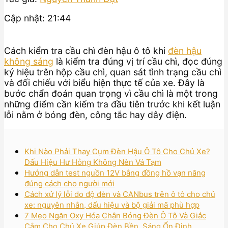
Cập nhật: 21:44
Cách kiểm tra cầu chì đèn hậu ô tô khi
đèn hậu
không sáng
là kiểm tra đúng vị trí cầu chì, đọc đúng
ký hiệu trên hộp cầu chì, quan sát tình trạng cầu chì
và đối chiếu với biểu hiện thực tế của xe. Đây là
bước chẩn đoán quan trọng vì cầu chì là một trong
những điểm cần kiểm tra đầu tiên trước khi kết luận
lỗi nằm ở bóng đèn, công tắc hay dây điện.
Khi Nào Phải Thay Cụm Đèn Hậu Ô Tô Cho Chủ Xe?
Dấu Hiệu Hư Hỏng Không Nên Vá Tạm
Hướng dẫn test nguồn 12V bằng đồng hồ vạn năng
đúng cách cho người mới
Cách xử lý lỗi do độ đèn và CANbus trên ô tô cho chủ
xe: nguyên nhân, dấu hiệu và bộ giải mã phù hợp
7 Mẹo Ngăn Oxy Hóa Chân Bóng Đèn Ô Tô Và Giắc
Cắm Cho Chủ Xe Giúp Đèn Bền, Sáng Ổn Định