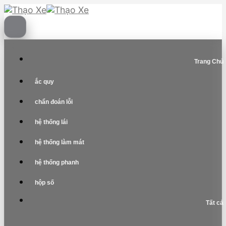
Skip
to
content
Trang Chủ
ắc quy
chẩn đoán lỗi
hệ thống lái
hệ thống làm mát
hệ thống phanh
hộp số
Tất cả