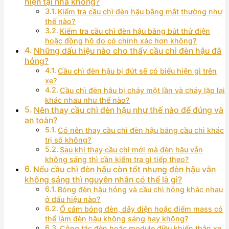
hiện tại nhà không?
Kiểm tra cầu chì đèn hậu bằng mắt thường như
thế nào?
Kiểm tra cầu chì đèn hậu bằng bút thử điện
hoặc đồng hồ đo có chính xác hơn không?
Những dấu hiệu nào cho thấy cầu chì đèn hậu đã
hỏng?
Cầu chì đèn hậu bị đứt sẽ có biểu hiện gì trên
xe?
Cầu chì đèn hậu bị cháy một lần và cháy lặp lại
khác nhau như thế nào?
Nên thay cầu chì đèn hậu như thế nào để đúng và
an toàn?
Có nên thay cầu chì đèn hậu bằng cầu chì khác
trị số không?
Sau khi thay cầu chì mới mà đèn hậu vẫn
không sáng thì cần kiểm tra gì tiếp theo?
Nếu cầu chì đèn hậu còn tốt nhưng đèn hậu vẫn
không sáng thì nguyên nhân có thể là gì?
Bóng đèn hậu hỏng và cầu chì hỏng khác nhau
ở dấu hiệu nào?
Ổ cắm bóng đèn, dây điện hoặc điểm mass có
thể làm đèn hậu không sáng hay không?
Công tắc đèn hoặc module điều khiển thân xe