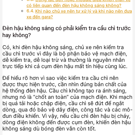
có liên quan đến đèn hậu không sáng không?
Khi nào chủ xe nên tự xử lý và khi nào nên đưa
xe đến gara?
Đèn hậu không sáng có phải kiểm tra cầu chì trước
hay không?
Có, khi đèn hậu không sáng, chủ xe nên kiểm tra
cầu chì trước vì đây là bộ phận bảo vệ mạch điện,
dễ kiểm tra, dễ loại trừ và thường là nguyên nhân
trực tiếp khi cả cụm đèn hậu mất tín hiệu cùng lúc.
Để hiểu rõ hơn vì sao việc kiểm tra cầu chì nên
được thực hiện trước, cần nhìn đúng bản chất của
hệ thống đèn hậu. Cầu chì không tạo ra ánh sáng,
nhưng nó là “chốt an toàn” của mạch điện. Khi mạch
bị quá tải hoặc chập điện, cầu chì sẽ đứt để ngắt
dòng, qua đó bảo vệ dây điện, công tắc và các mô-
đun điều khiển. Vì vậy, nếu cầu chì đèn hậu bị cháy,
dòng điện không đến được cụm đèn, khiến đèn hậu
không sáng dù bóng đèn vẫn còn tốt.