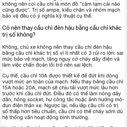
không nên coi cầu chì là món đồ “cắm tạm cái nào
cũng được”. Trị số ampe, kiểu chân và nhóm mạch
bảo vệ đều có ý nghĩa kỹ thuật cụ thể.
Có nên thay cầu chì đèn hậu bằng cầu chì khác
trị số không?
Không, chủ xe không nên thay cầu chì đèn hậu
bằng cầu chì khác trị số vì ít nhất có 3 rủi ro lớn: sai
mức bảo vệ mạch, tăng nguy cơ cháy dây điện và
làm việc chẩn đoán lỗi trở nên sai lệch.
Cụ thể, cầu chì 10A được thiết kế để đứt khi dòng
vượt mức an toàn của mạch. Nếu thay bằng cầu chì
15A hoặc 20A, mạch sẽ chịu tải vượt mức lâu hơn
trước khi cầu chì đứt. Điều đó có thể làm nóng dây
dẫn, hỏng socket, hư công tắc hoặc ảnh hưởng mô-
đun điện thân xe. Ngược lại, nếu lắp cầu chì có trị
số thấp hơn tiêu chuẩn, cầu chì có thể cháy sớm dù
hệ thống vẫn hoạt động bình thường.