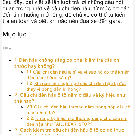
Sau đây, bài viết sẽ lần lượt trả lời những câu hỏi
quan trọng nhất về cầu chì đèn hậu, từ mức cơ bản
đến tình huống mở rộng, để chủ xe có thể tự kiểm
tra an toàn và biết khi nào nên đưa xe đến gara.
Mục lục
Đèn hậu không sáng có phải kiểm tra cầu chì
trước hay không?
Cầu chì đèn hậu là gì và vì sao nó có thể khiến
đèn hậu không sáng?
Khi nào nên nghi ngờ cầu chì đèn hậu bị đứt
thay vì bóng đèn bị hỏng?
Cầu chì đèn hậu ô tô nằm ở đâu và ký hiệu như
thế nào?
Cầu chì đèn hậu thường nằm trong hộp cầu chì
nào trên ô tô?
Những ký hiệu nào thường dùng cho cầu chì
đèn hậu như TAIL, REAR, STOP?
Cách kiểm tra cầu chì đèn hậu ô tô có dễ thực