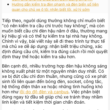
Hướng dẫn kiểm tra đèn phanh và đèn biển số liên
quan cho chủ xe ô tô: nhận biết lỗi, xử lý sớm
Tiếp theo, người dùng thường không chỉ muốn biết
“có nên kiểm tra cầu chì trước hay không”, mà còn
muốn biết cầu chì đèn hậu nằm ở đâu, thường mang
ký hiệu gì và có thể tự kiểm tra tại nhà hay không.
Chính vì vậy, bài viết này sẽ đi theo trình tự thực tế
mà chủ xe dễ áp dụng: nhận biết triệu chứng, xác
định đúng cầu chì, kiểm tra đúng cách rồi mới quyết
định thay thế hoặc kiểm tra sâu hơn.
Bên cạnh đó, nhiều trường hợp đèn hậu không sáng
không xuất phát từ một nguyên nhân duy nhất. Có
xe bị đứt cầu chì đơn thuần, nhưng cũng có xe phát
sinh lỗi liên quan đến bóng đèn, socket, công tắc,
hệ thống điện thân xe hoặc những tình huống khó
hơn như
lỗi do độ đèn và canbus
. Việc phân biệt
đúng ngay từ đầu sẽ giúp chủ xe tránh thay nhầm
linh kiện và tiết kiệm thời gian chẩn đoán.