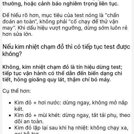
thường, hoặc cảnh báo nghiêm trọng liên tục.
Để hiểu rõ hơn, mục tiêu của test nóng là “chẩn
đoán an toàn”, không phải “cố chạy để thử vận
may”. Khi dấu hiệu vượt ngưỡng, dừng sớm luôn rẻ
hơn sửa lớn.
Nếu kim nhiệt chạm đỏ thì có tiếp tục test được
không?
Không, kim nhiệt chạm đỏ là tín hiệu dừng test;
tiếp tục vận hành có thể dẫn đến biến dạng chi
tiết, hỏng gioăng quy lát, thậm chí bó máy.
Cụ thể hơn:
Kim đỏ + hơi nước: dừng ngay, không mở nắp
két.
Kim đỏ + mùi khét: dừng ngay, tắt tải phụ, theo
dõi an toàn.
Kim đỏ lặp lại sau khi hạ nhiệt: không chạy xa,
gọi hỗ trợ.