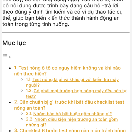
bộ nội dung được trình bày dạng câu hỏi–trả lời
theo đúng ý định tìm kiếm và có ví dụ thao tác cụ
thể, giúp bạn biến kiến thức thành hành động an
toàn trong từng tình huống.
Mục lục
Test nóng ô tô có nguy hiểm không và khi nào
nên thực hiện?
Test nóng là gì và khác gì với kiểm tra máy
nguội?
Có phải mọi trường hợp nóng máy đều nên tự
test?
Cần chuẩn bị gì trước khi bắt đầu checklist test
nóng an toàn?
Nhóm bảo hộ bắt buộc gồm những gì?
Nhóm điều kiện hiện trường an toàn gồm
những gì?
Checklist 6 bước test nóng nào giúp tránh bỏng