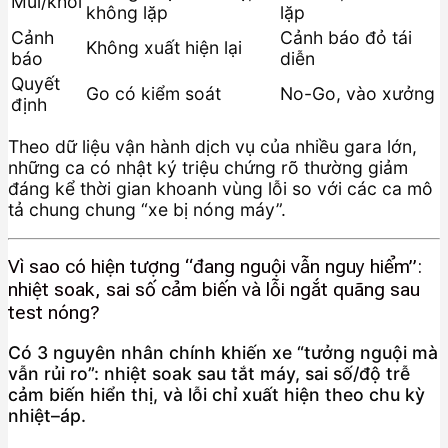
Mùi/khói
không lặp
lặp
Cảnh
Cảnh báo đỏ tái
Không xuất hiện lại
báo
diễn
Quyết
Go có kiểm soát
No-Go, vào xưởng
định
Theo dữ liệu vận hành dịch vụ của nhiều gara lớn,
những ca có nhật ký triệu chứng rõ thường giảm
đáng kể thời gian khoanh vùng lỗi so với các ca mô
tả chung chung “xe bị nóng máy”.
Vì sao có hiện tượng “đang nguội vẫn nguy hiểm”:
nhiệt soak, sai số cảm biến và lỗi ngắt quãng sau
test nóng?
Có 3 nguyên nhân chính khiến xe “tưởng nguội mà
vẫn rủi ro”: nhiệt soak sau tắt máy, sai số/độ trễ
cảm biến hiển thị, và lỗi chỉ xuất hiện theo chu kỳ
nhiệt–áp.