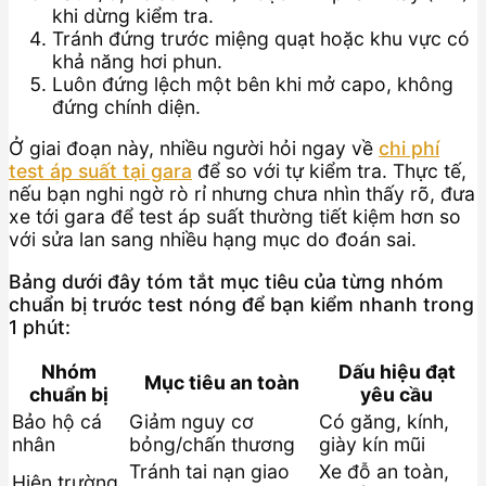
khi dừng kiểm tra.
Tránh đứng trước miệng quạt hoặc khu vực có
khả năng hơi phun.
Luôn đứng lệch một bên khi mở capo, không
đứng chính diện.
Ở giai đoạn này, nhiều người hỏi ngay về
chi phí
test áp suất tại gara
để so với tự kiểm tra. Thực tế,
nếu bạn nghi ngờ rò rỉ nhưng chưa nhìn thấy rõ, đưa
xe tới gara để test áp suất thường tiết kiệm hơn so
với sửa lan sang nhiều hạng mục do đoán sai.
Bảng dưới đây tóm tắt mục tiêu của từng nhóm
chuẩn bị trước test nóng để bạn kiểm nhanh trong
1 phút:
Nhóm
Dấu hiệu đạt
Mục tiêu an toàn
chuẩn bị
yêu cầu
Bảo hộ cá
Giảm nguy cơ
Có găng, kính,
nhân
bỏng/chấn thương
giày kín mũi
Tránh tai nạn giao
Xe đỗ an toàn,
Hiện trường