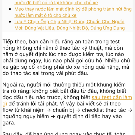
nước để biết có rò lại không cho chủ xe
Mẹo thay nước làm mát định kỳ để phòng tránh nứt ống
nước làm mát ô tô cho chủ xe
Lưu Ý Chọn Ống Chịu Nhiệt Đúng Chuẩn Cho Người
Mới: Đúng Vật Liệu, Đúng Nhiệt Độ, Đúng Ứng Dụng
Tiếp theo, bạn cần hiểu rằng an toàn trong test
nóng không chỉ nằm ở thao tác kỹ thuật, mà còn
nằm ở quyết định: lúc nào được kiểm tra, lúc nào
phải dừng ngay, lúc nào phải gọi cứu hộ. Nhiều chủ
xe gặp sự cố không phải do xe hỏng quá nặng, mà
do thao tác sai trong vài phút đầu.
Ngoài ra, người mới thường thiếu một khung kiểm
tra rõ ràng: không biết bắt đầu từ đâu, không biết
đọc dấu hiệu nào trước, không biết
sau test cần làm
gì
để tránh lỗi tái phát. Vì vậy bài viết sẽ đi theo
flow từ khái niệm → chuẩn bị → checklist thao tác →
ngưỡng nguy hiểm → quyết định đi tiếp hay vào
gara.
Sau đây, để bạn ứng dụng ngay vào thực tế, toàn