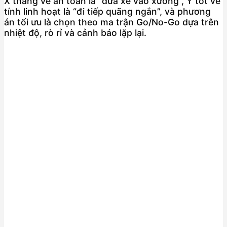
X thắng về an toàn là “đưa xe vào xưởng”, Y tốt về
tính linh hoạt là “đi tiếp quãng ngắn”, và phương
án tối ưu là chọn theo ma trận Go/No-Go dựa trên
nhiệt độ, rò rỉ và cảnh báo lặp lại.