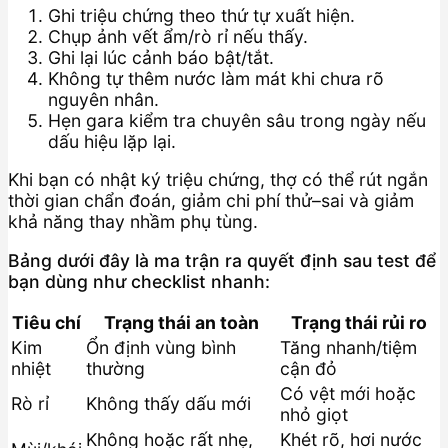
Ghi triệu chứng theo thứ tự xuất hiện.
Chụp ảnh vết ẩm/rò rỉ nếu thấy.
Ghi lại lúc cảnh báo bật/tắt.
Không tự thêm nước làm mát khi chưa rõ
nguyên nhân.
Hẹn gara kiểm tra chuyên sâu trong ngày nếu
dấu hiệu lặp lại.
Khi bạn có nhật ký triệu chứng, thợ có thể rút ngắn
thời gian chẩn đoán, giảm chi phí thử–sai và giảm
khả năng thay nhầm phụ tùng.
Bảng dưới đây là ma trận ra quyết định sau test để
bạn dùng như checklist nhanh:
Tiêu chí
Trạng thái an toàn
Trạng thái rủi ro
Kim
Ổn định vùng bình
Tăng nhanh/tiệm
nhiệt
thường
cận đỏ
Có vệt mới hoặc
Rò rỉ
Không thấy dấu mới
nhỏ giọt
Không hoặc rất nhẹ,
Khét rõ, hơi nước