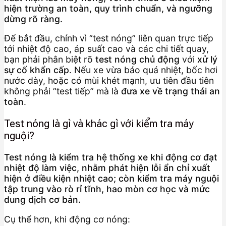
hiện trường an toàn, quy trình chuẩn, và ngưỡng
dừng rõ ràng.
Để bắt đầu, chính vì “test nóng” liên quan trực tiếp
tới nhiệt độ cao, áp suất cao và các chi tiết quay,
bạn phải phân biệt rõ
test nóng chủ động
với
xử lý
sự cố khẩn cấp
. Nếu xe vừa báo quá nhiệt, bốc hơi
nước dày, hoặc có mùi khét mạnh, ưu tiên đầu tiên
không phải “test tiếp” mà là
đưa xe về trạng thái an
toàn
.
Test nóng là gì và khác gì với kiểm tra máy
nguội?
Test nóng là kiểm tra hệ thống xe khi động cơ đạt
nhiệt độ làm việc, nhằm phát hiện lỗi ẩn chỉ xuất
hiện ở điều kiện nhiệt cao; còn kiểm tra máy nguội
tập trung vào rò rỉ tĩnh, hao mòn cơ học và mức
dung dịch cơ bản.
Cụ thể hơn, khi động cơ nóng: