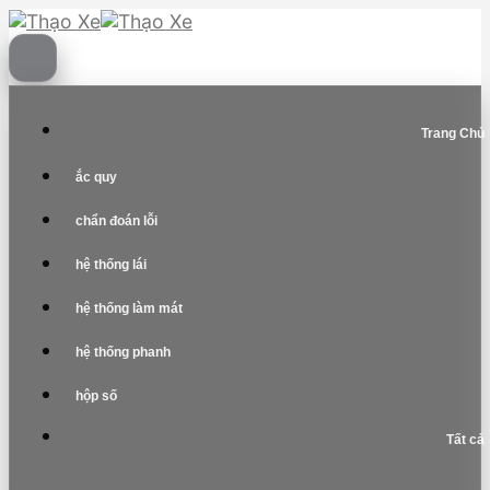
Skip
to
content
Trang Chủ
ắc quy
chẩn đoán lỗi
hệ thống lái
hệ thống làm mát
hệ thống phanh
hộp số
Tất cả