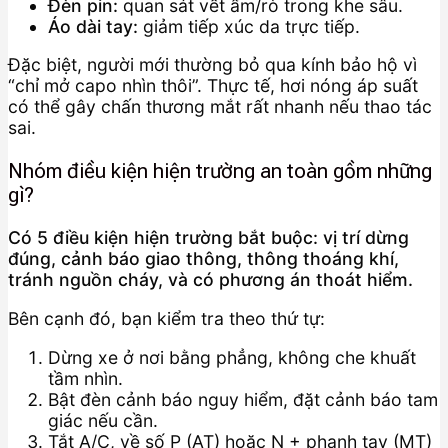
Đèn pin:
quan sát vết ẩm/rò trong khe sâu.
Áo dài tay:
giảm tiếp xúc da trực tiếp.
Đặc biệt, người mới thường bỏ qua kính bảo hộ vì
“chỉ mở capo nhìn thôi”. Thực tế, hơi nóng áp suất
có thể gây chấn thương mắt rất nhanh nếu thao tác
sai.
Nhóm điều kiện hiện trường an toàn gồm những
gì?
Có 5 điều kiện hiện trường bắt buộc: vị trí dừng
đúng, cảnh báo giao thông, thông thoáng khí,
tránh nguồn cháy, và có phương án thoát hiểm.
Bên cạnh đó, bạn kiểm tra theo thứ tự:
Dừng xe ở nơi bằng phẳng, không che khuất
tầm nhìn.
Bật đèn cảnh báo nguy hiểm, đặt cảnh báo tam
giác nếu cần.
Tắt A/C, về số P (AT) hoặc N + phanh tay (MT)