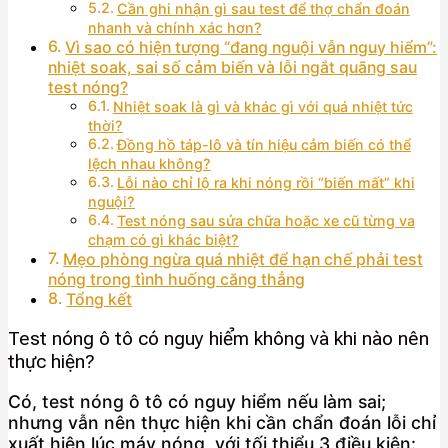
Cần ghi nhận gì sau test để thợ chẩn đoán
nhanh và chính xác hơn?
Vì sao có hiện tượng “đang nguội vẫn nguy hiểm”:
nhiệt soak, sai số cảm biến và lỗi ngắt quãng sau
test nóng?
Nhiệt soak là gì và khác gì với quá nhiệt tức
thời?
Đồng hồ táp-lô và tín hiệu cảm biến có thể
lệch nhau không?
Lỗi nào chỉ lộ ra khi nóng rồi “biến mất” khi
nguội?
Test nóng sau sửa chữa hoặc xe cũ từng va
chạm có gì khác biệt?
Mẹo phòng ngừa quá nhiệt để hạn chế phải test
nóng trong tình huống căng thẳng
Tổng kết
Test nóng ô tô có nguy hiểm không và khi nào nên
thực hiện?
Có, test nóng ô tô có nguy hiểm nếu làm sai;
nhưng vẫn nên thực hiện khi cần chẩn đoán lỗi chỉ
xuất hiện lúc máy nóng, với tối thiểu 3 điều kiện: