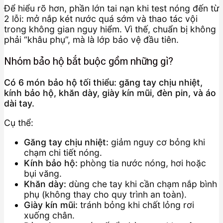
Để hiểu rõ hơn, phần lớn tai nạn khi test nóng đến từ
2 lỗi: mở nắp két nước quá sớm và thao tác vội
trong không gian nguy hiểm. Vì thế, chuẩn bị không
phải “khâu phụ”, mà là lớp bảo vệ đầu tiên.
Nhóm bảo hộ bắt buộc gồm những gì?
Có 6 món bảo hộ tối thiểu: găng tay chịu nhiệt,
kính bảo hộ, khăn dày, giày kín mũi, đèn pin, và áo
dài tay.
Cụ thể:
Găng tay chịu nhiệt:
giảm nguy cơ bỏng khi
chạm chi tiết nóng.
Kính bảo hộ:
phòng tia nước nóng, hơi hoặc
bụi văng.
Khăn dày:
dùng che tay khi cần chạm nắp bình
phụ (không thay cho quy trình an toàn).
Giày kín mũi:
tránh bỏng khi chất lỏng rơi
xuống chân.