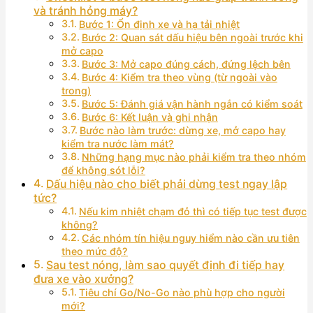
và tránh hỏng máy?
Bước 1: Ổn định xe và hạ tải nhiệt
Bước 2: Quan sát dấu hiệu bên ngoài trước khi
mở capo
Bước 3: Mở capo đúng cách, đứng lệch bên
Bước 4: Kiểm tra theo vùng (từ ngoài vào
trong)
Bước 5: Đánh giá vận hành ngắn có kiểm soát
Bước 6: Kết luận và ghi nhận
Bước nào làm trước: dừng xe, mở capo hay
kiểm tra nước làm mát?
Những hạng mục nào phải kiểm tra theo nhóm
để không sót lỗi?
Dấu hiệu nào cho biết phải dừng test ngay lập
tức?
Nếu kim nhiệt chạm đỏ thì có tiếp tục test được
không?
Các nhóm tín hiệu nguy hiểm nào cần ưu tiên
theo mức độ?
Sau test nóng, làm sao quyết định đi tiếp hay
đưa xe vào xưởng?
Tiêu chí Go/No-Go nào phù hợp cho người
mới?