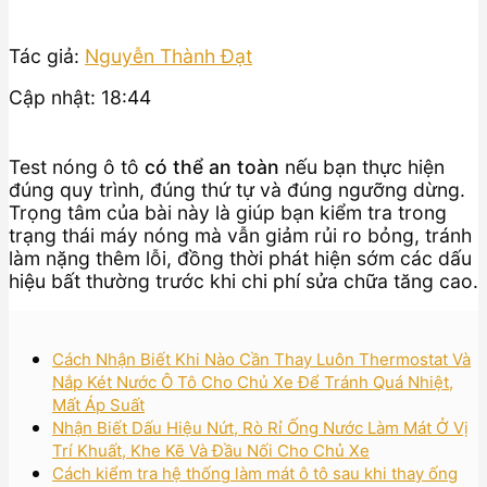
Tác giả:
Nguyễn Thành Đạt
Cập nhật: 18:44
Test nóng ô tô
có thể an toàn
nếu bạn thực hiện
đúng quy trình, đúng thứ tự và đúng ngưỡng dừng.
Trọng tâm của bài này là giúp bạn kiểm tra trong
trạng thái máy nóng mà vẫn giảm rủi ro bỏng, tránh
làm nặng thêm lỗi, đồng thời phát hiện sớm các dấu
hiệu bất thường trước khi chi phí sửa chữa tăng cao.
Cách Nhận Biết Khi Nào Cần Thay Luôn Thermostat Và
Nắp Két Nước Ô Tô Cho Chủ Xe Để Tránh Quá Nhiệt,
Mất Áp Suất
Nhận Biết Dấu Hiệu Nứt, Rò Rỉ Ống Nước Làm Mát Ở Vị
Trí Khuất, Khe Kẽ Và Đầu Nối Cho Chủ Xe
Cách kiểm tra hệ thống làm mát ô tô sau khi thay ống