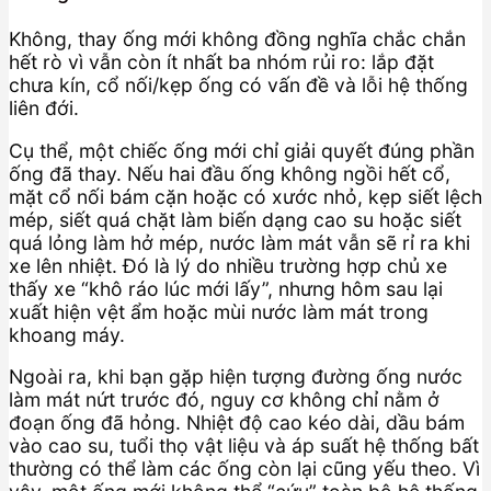
Không, thay ống mới không đồng nghĩa chắc chắn
hết rò vì vẫn còn ít nhất ba nhóm rủi ro: lắp đặt
chưa kín, cổ nối/kẹp ống có vấn đề và lỗi hệ thống
liên đới.
Cụ thể, một chiếc ống mới chỉ giải quyết đúng phần
ống đã thay. Nếu hai đầu ống không ngồi hết cổ,
mặt cổ nối bám cặn hoặc có xước nhỏ, kẹp siết lệch
mép, siết quá chặt làm biến dạng cao su hoặc siết
quá lỏng làm hở mép, nước làm mát vẫn sẽ rỉ ra khi
xe lên nhiệt. Đó là lý do nhiều trường hợp chủ xe
thấy xe “khô ráo lúc mới lấy”, nhưng hôm sau lại
xuất hiện vệt ẩm hoặc mùi nước làm mát trong
khoang máy.
Ngoài ra, khi bạn gặp hiện tượng đường ống nước
làm mát nứt trước đó, nguy cơ không chỉ nằm ở
đoạn ống đã hỏng. Nhiệt độ cao kéo dài, dầu bám
vào cao su, tuổi thọ vật liệu và áp suất hệ thống bất
thường có thể làm các ống còn lại cũng yếu theo. Vì