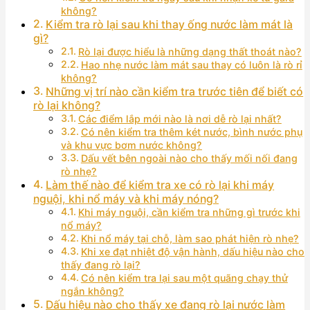
không?
Kiểm tra rò lại sau khi thay ống nước làm mát là
gì?
Rò lại được hiểu là những dạng thất thoát nào?
Hao nhẹ nước làm mát sau thay có luôn là rò rỉ
không?
Những vị trí nào cần kiểm tra trước tiên để biết có
rò lại không?
Các điểm lắp mới nào là nơi dễ rò lại nhất?
Có nên kiểm tra thêm két nước, bình nước phụ
và khu vực bơm nước không?
Dấu vết bên ngoài nào cho thấy mối nối đang
rò nhẹ?
Làm thế nào để kiểm tra xe có rò lại khi máy
nguội, khi nổ máy và khi máy nóng?
Khi máy nguội, cần kiểm tra những gì trước khi
nổ máy?
Khi nổ máy tại chỗ, làm sao phát hiện rò nhẹ?
Khi xe đạt nhiệt độ vận hành, dấu hiệu nào cho
thấy đang rò lại?
Có nên kiểm tra lại sau một quãng chạy thử
ngắn không?
Dấu hiệu nào cho thấy xe đang rò lại nước làm