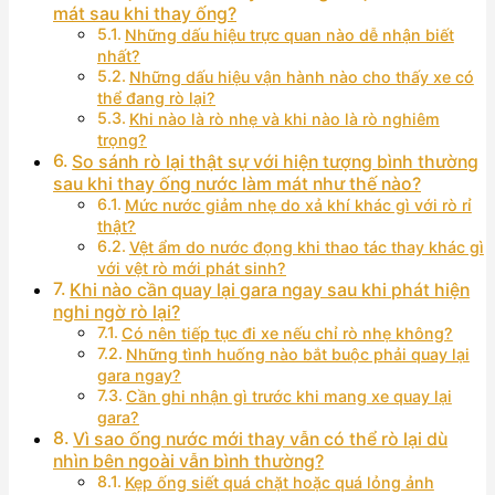
mát sau khi thay ống?
Những dấu hiệu trực quan nào dễ nhận biết
nhất?
Những dấu hiệu vận hành nào cho thấy xe có
thể đang rò lại?
Khi nào là rò nhẹ và khi nào là rò nghiêm
trọng?
So sánh rò lại thật sự với hiện tượng bình thường
sau khi thay ống nước làm mát như thế nào?
Mức nước giảm nhẹ do xả khí khác gì với rò rỉ
thật?
Vệt ẩm do nước đọng khi thao tác thay khác gì
với vệt rò mới phát sinh?
Khi nào cần quay lại gara ngay sau khi phát hiện
nghi ngờ rò lại?
Có nên tiếp tục đi xe nếu chỉ rò nhẹ không?
Những tình huống nào bắt buộc phải quay lại
gara ngay?
Cần ghi nhận gì trước khi mang xe quay lại
gara?
Vì sao ống nước mới thay vẫn có thể rò lại dù
nhìn bên ngoài vẫn bình thường?
Kẹp ống siết quá chặt hoặc quá lỏng ảnh