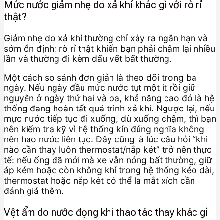
Mức nước giảm nhẹ do xả khí khác gì với rò rỉ
thật?
Giảm nhẹ do xả khí thường chỉ xảy ra ngắn hạn và
sớm ổn định; rò rỉ thật khiến bạn phải châm lại nhiều
lần và thường đi kèm dấu vết bất thường.
Một cách so sánh đơn giản là theo dõi trong ba
ngày. Nếu ngày đầu mức nước tụt một ít rồi giữ
nguyên ở ngày thứ hai và ba, khả năng cao đó là hệ
thống đang hoàn tất quá trình xả khí. Ngược lại, nếu
mực nước tiếp tục đi xuống, dù xuống chậm, thì bạn
nên kiểm tra kỹ vì hệ thống kín đúng nghĩa không
nên hao nước liên tục. Đây cũng là lúc câu hỏi “khi
nào cần thay luôn thermostat/nắp két” trở nên thực
tế: nếu ống đã mới mà xe vẫn nóng bất thường, giữ
áp kém hoặc còn không khí trong hệ thống kéo dài,
thermostat hoặc nắp két có thể là mắt xích cần
đánh giá thêm.
Vệt ẩm do nước đọng khi thao tác thay khác gì