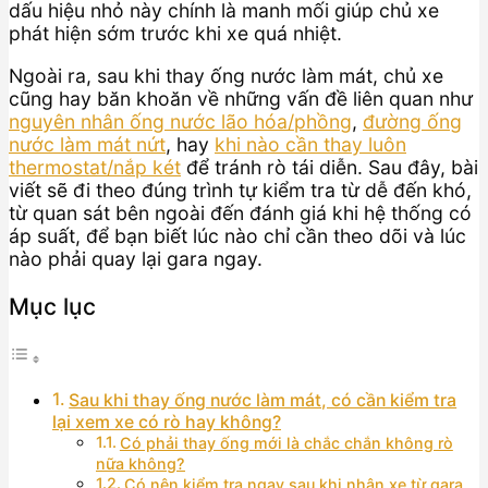
dấu hiệu nhỏ này chính là manh mối giúp chủ xe
phát hiện sớm trước khi xe quá nhiệt.
Ngoài ra, sau khi thay ống nước làm mát, chủ xe
cũng hay băn khoăn về những vấn đề liên quan như
nguyên nhân ống nước lão hóa/phồng
,
đường ống
nước làm mát nứt
, hay
khi nào cần thay luôn
thermostat/nắp két
để tránh rò tái diễn. Sau đây, bài
viết sẽ đi theo đúng trình tự kiểm tra từ dễ đến khó,
từ quan sát bên ngoài đến đánh giá khi hệ thống có
áp suất, để bạn biết lúc nào chỉ cần theo dõi và lúc
nào phải quay lại gara ngay.
Mục lục
Sau khi thay ống nước làm mát, có cần kiểm tra
lại xem xe có rò hay không?
Có phải thay ống mới là chắc chắn không rò
nữa không?
Có nên kiểm tra ngay sau khi nhận xe từ gara