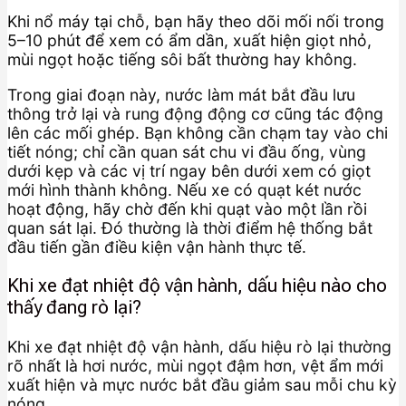
Khi nổ máy tại chỗ, bạn hãy theo dõi mối nối trong
5–10 phút để xem có ẩm dần, xuất hiện giọt nhỏ,
mùi ngọt hoặc tiếng sôi bất thường hay không.
Trong giai đoạn này, nước làm mát bắt đầu lưu
thông trở lại và rung động động cơ cũng tác động
lên các mối ghép. Bạn không cần chạm tay vào chi
tiết nóng; chỉ cần quan sát chu vi đầu ống, vùng
dưới kẹp và các vị trí ngay bên dưới xem có giọt
mới hình thành không. Nếu xe có quạt két nước
hoạt động, hãy chờ đến khi quạt vào một lần rồi
quan sát lại. Đó thường là thời điểm hệ thống bắt
đầu tiến gần điều kiện vận hành thực tế.
Khi xe đạt nhiệt độ vận hành, dấu hiệu nào cho
thấy đang rò lại?
Khi xe đạt nhiệt độ vận hành, dấu hiệu rò lại thường
rõ nhất là hơi nước, mùi ngọt đậm hơn, vệt ẩm mới
xuất hiện và mực nước bắt đầu giảm sau mỗi chu kỳ
nóng.