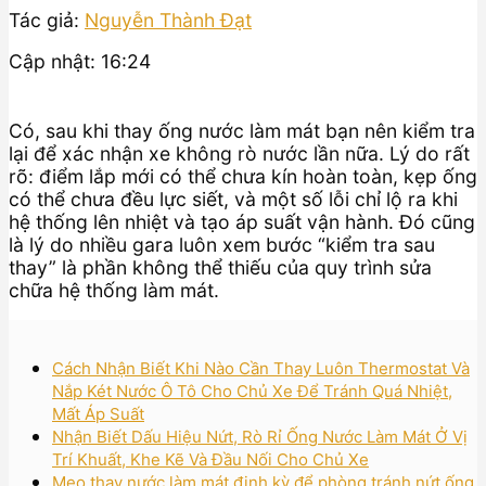
Tác giả:
Nguyễn Thành Đạt
Cập nhật: 16:24
Có, sau khi thay ống nước làm mát bạn nên kiểm tra
lại để xác nhận xe không rò nước lần nữa. Lý do rất
rõ: điểm lắp mới có thể chưa kín hoàn toàn, kẹp ống
có thể chưa đều lực siết, và một số lỗi chỉ lộ ra khi
hệ thống lên nhiệt và tạo áp suất vận hành. Đó cũng
là lý do nhiều gara luôn xem bước “kiểm tra sau
thay” là phần không thể thiếu của quy trình sửa
chữa hệ thống làm mát.
Cách Nhận Biết Khi Nào Cần Thay Luôn Thermostat Và
Nắp Két Nước Ô Tô Cho Chủ Xe Để Tránh Quá Nhiệt,
Mất Áp Suất
Nhận Biết Dấu Hiệu Nứt, Rò Rỉ Ống Nước Làm Mát Ở Vị
Trí Khuất, Khe Kẽ Và Đầu Nối Cho Chủ Xe
Mẹo thay nước làm mát định kỳ để phòng tránh nứt ống