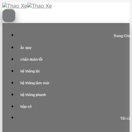
Skip
to
content
Trang Chủ
ắc quy
chẩn đoán lỗi
hệ thống lái
hệ thống làm mát
hệ thống phanh
hộp số
Tất cả