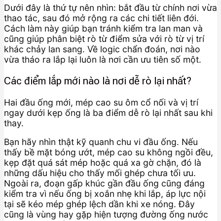
Dưới đây là thứ tự nên nhìn: bắt đầu từ chính nơi vừa
thao tác, sau đó mở rộng ra các chi tiết liên đới.
Cách làm này giúp bạn tránh kiểm tra lan man và
cũng giúp phân biệt rò từ điểm sửa với rò từ vị trí
khác chảy lan sang. Về logic chẩn đoán, nơi nào
vừa tháo ra lắp lại luôn là nơi cần ưu tiên số một.
Các điểm lắp mới nào là nơi dễ rò lại nhất?
Hai đầu ống mới, mép cao su ôm cổ nối và vị trí
ngay dưới kẹp ống là ba điểm dễ rò lại nhất sau khi
thay.
Bạn hãy nhìn thật kỹ quanh chu vi đầu ống. Nếu
thấy bề mặt bóng ướt, mép cao su không ngồi đều,
kẹp đặt quá sát mép hoặc quá xa gờ chặn, đó là
những dấu hiệu cho thấy mối ghép chưa tối ưu.
Ngoài ra, đoạn gấp khúc gần đầu ống cũng đáng
kiểm tra vì nếu ống bị xoắn nhẹ khi lắp, áp lực nội
tại sẽ kéo mép ghép lệch dần khi xe nóng. Đây
cũng là vùng hay gặp hiện tượng đường ống nước