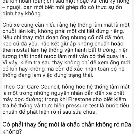
đã kín hoàn toàn; chỉ sau một hoặc vài chu kỳ nóng
– nguội, bạn mới biết mối ghép đó có thực sự ổn
định hay không.
Chủ xe cũng cần hiểu rằng hệ thống làm mát là một
chuỗi liên kết, không phải một chi tiết đứng riêng.
Nếu chỉ thay một đoạn ống nhưng cổ nối đã mòn,
kẹp cũ đã yếu, nắp két giữ áp không chuẩn hoặc
thermostat làm hệ thống vận hành bất thường, hiện
tượng thất thoát nước làm mát vẫn có thể quay lại.
Vì vậy, kiểm tra sau thay không chỉ để xem ống mới
có kín hay không mà còn để xác nhận toàn bộ hệ
thống đang làm việc đúng trạng thái.
Theo Car Care Council, hỏng hóc hệ thống làm mát
là một trong những nguyên nhân dẫn đến xe chết
máy dọc đường; trong khi Firestone cho biết kiểm
tra hệ thống và thực hiện pressure test là bước tiêu
chuẩn để phát hiện rò rỉ sau sửa chữa.
Có phải thay ống mới là chắc chắn không rò nữa
không?