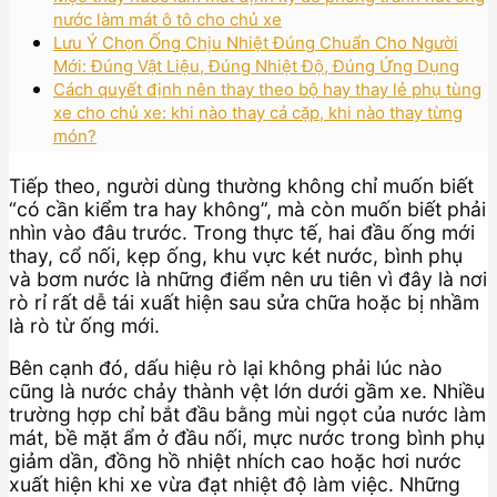
nước làm mát ô tô cho chủ xe
Lưu Ý Chọn Ống Chịu Nhiệt Đúng Chuẩn Cho Người
Mới: Đúng Vật Liệu, Đúng Nhiệt Độ, Đúng Ứng Dụng
Cách quyết định nên thay theo bộ hay thay lẻ phụ tùng
xe cho chủ xe: khi nào thay cả cặp, khi nào thay từng
món?
Tiếp theo, người dùng thường không chỉ muốn biết
“có cần kiểm tra hay không”, mà còn muốn biết phải
nhìn vào đâu trước. Trong thực tế, hai đầu ống mới
thay, cổ nối, kẹp ống, khu vực két nước, bình phụ
và bơm nước là những điểm nên ưu tiên vì đây là nơi
rò rỉ rất dễ tái xuất hiện sau sửa chữa hoặc bị nhầm
là rò từ ống mới.
Bên cạnh đó, dấu hiệu rò lại không phải lúc nào
cũng là nước chảy thành vệt lớn dưới gầm xe. Nhiều
trường hợp chỉ bắt đầu bằng mùi ngọt của nước làm
mát, bề mặt ẩm ở đầu nối, mực nước trong bình phụ
giảm dần, đồng hồ nhiệt nhích cao hoặc hơi nước
xuất hiện khi xe vừa đạt nhiệt độ làm việc. Những