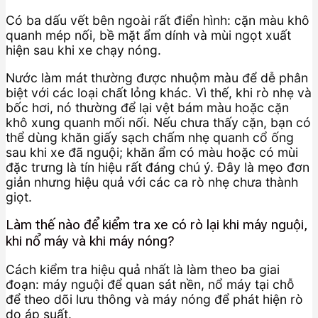
Có ba dấu vết bên ngoài rất điển hình: cặn màu khô
quanh mép nối, bề mặt ẩm dính và mùi ngọt xuất
hiện sau khi xe chạy nóng.
Nước làm mát thường được nhuộm màu để dễ phân
biệt với các loại chất lỏng khác. Vì thế, khi rò nhẹ và
bốc hơi, nó thường để lại vệt bám màu hoặc cặn
khô xung quanh mối nối. Nếu chưa thấy cặn, bạn có
thể dùng khăn giấy sạch chấm nhẹ quanh cổ ống
sau khi xe đã nguội; khăn ẩm có màu hoặc có mùi
đặc trưng là tín hiệu rất đáng chú ý. Đây là mẹo đơn
giản nhưng hiệu quả với các ca rò nhẹ chưa thành
giọt.
Làm thế nào để kiểm tra xe có rò lại khi máy nguội,
khi nổ máy và khi máy nóng?
Cách kiểm tra hiệu quả nhất là làm theo ba giai
đoạn: máy nguội để quan sát nền, nổ máy tại chỗ
để theo dõi lưu thông và máy nóng để phát hiện rò
do áp suất.