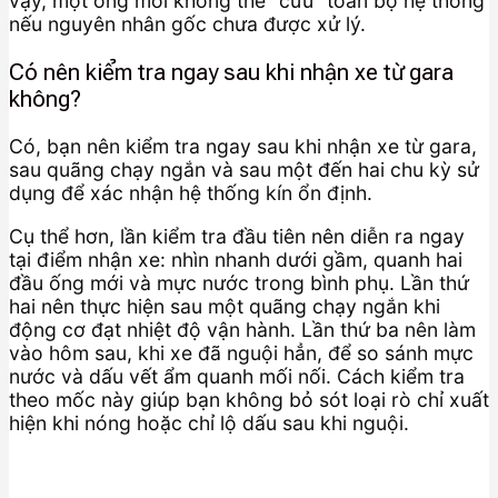
vậy, một ống mới không thể “cứu” toàn bộ hệ thống
nếu nguyên nhân gốc chưa được xử lý.
Có nên kiểm tra ngay sau khi nhận xe từ gara
không?
Có, bạn nên kiểm tra ngay sau khi nhận xe từ gara,
sau quãng chạy ngắn và sau một đến hai chu kỳ sử
dụng để xác nhận hệ thống kín ổn định.
Cụ thể hơn, lần kiểm tra đầu tiên nên diễn ra ngay
tại điểm nhận xe: nhìn nhanh dưới gầm, quanh hai
đầu ống mới và mực nước trong bình phụ. Lần thứ
hai nên thực hiện sau một quãng chạy ngắn khi
động cơ đạt nhiệt độ vận hành. Lần thứ ba nên làm
vào hôm sau, khi xe đã nguội hẳn, để so sánh mực
nước và dấu vết ẩm quanh mối nối. Cách kiểm tra
theo mốc này giúp bạn không bỏ sót loại rò chỉ xuất
hiện khi nóng hoặc chỉ lộ dấu sau khi nguội.