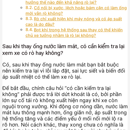
hưởng thế nào đến khả năng rò lại?
Cổ nối bị xước, lệch hoặc bám cặn có làm ống
mới vẫn rò không?
Rò chỉ xuất hiện khi máy nóng và có áp suất
cao là do đâu?
Bọt khí trong hệ thống sau thay có thể khiến
chủ xe tưởng nhầm là rò lại không?
Sau khi thay ống nước làm mát, có cần kiểm tra lại
xem xe có rò hay không?
Có, sau khi thay ống nước làm mát bạn bắt buộc
nên kiểm tra lại vì lỗi lắp đặt, sai lực siết và biến đổi
áp suất nhiệt có thể làm xe rò lại.
Để bắt đầu, chính câu hỏi “có cần kiểm tra lại
không” phải được trả lời dứt khoát là có, bởi phần
lớn sự cố tái rò không xuất hiện ngay khi xe còn
nguội trong xưởng. Khi động cơ nóng dần, nước làm
mát lưu thông mạnh hơn, ống giãn nở, áp suất trong
hệ thống tăng và các điểm yếu ở mối nối mới lộ ra
rõ hơn. Nói cách khác, thay xong chưa có nghĩa là