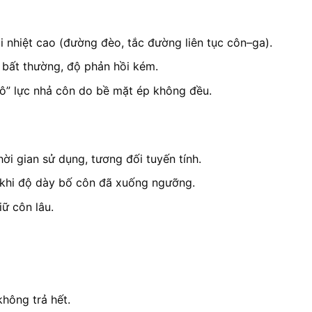
i nhiệt cao (đường đèo, tắc đường liên tục côn–ga).
 bất thường, độ phản hồi kém.
ô” lực nhả côn do bề mặt ép không đều.
hời gian sử dụng, tương đối tuyến tính.
i khi độ dày bố côn đã xuống ngưỡng.
iữ côn lâu.
hông trả hết.