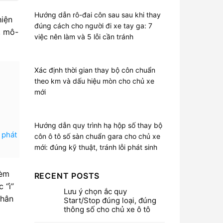
Hướng dẫn rô-đai côn sau sau khi thay
hiện
đúng cách cho người đi xe tay ga: 7
, mô-
việc nên làm và 5 lỗi cần tránh
Xác định thời gian thay bộ côn chuẩn
theo km và dấu hiệu mòn cho chủ xe
mới
Hướng dẫn quy trình hạ hộp số thay bộ
 phát
côn ô tô số sàn chuẩn gara cho chủ xe
mới: đúng kỹ thuật, tránh lỗi phát sinh
kèm
RECENT POSTS
 “ì”
Lưu ý chọn ắc quy
phân
Start/Stop đúng loại, đúng
thông số cho chủ xe ô tô