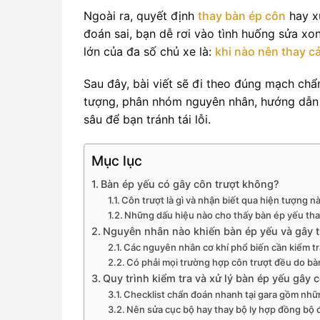
Ngoài ra, quyết định
thay bàn ép côn
hay xử
đoán sai, bạn dễ rơi vào tình huống sửa xong
lớn của đa số chủ xe là:
khi nào nên thay cả
Sau đây, bài viết sẽ đi theo đúng mạch chẩ
tượng, phân nhóm nguyên nhân, hướng dẫn q
sâu để bạn tránh tái lỗi.
Mục lục
Bàn ép yếu có gây côn trượt không?
Côn trượt là gì và nhận biết qua hiện tượng n
Những dấu hiệu nào cho thấy bàn ép yếu thay
Nguyên nhân nào khiến bàn ép yếu và gây t
Các nguyên nhân cơ khí phổ biến cần kiểm tra
Có phải mọi trường hợp côn trượt đều do bà
Quy trình kiểm tra và xử lý bàn ép yếu gây 
Checklist chẩn đoán nhanh tại gara gồm nh
Nên sửa cục bộ hay thay bộ ly hợp đồng bộ để