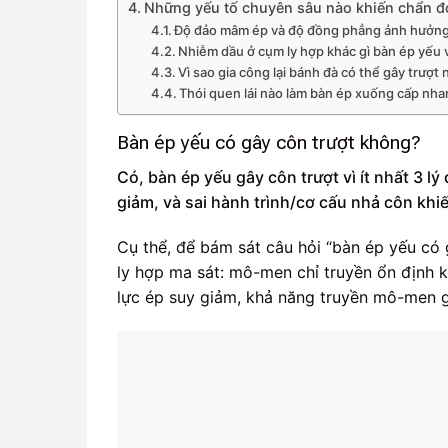
Những yếu tố chuyên sâu nào khiến chẩn đo
Độ đảo mâm ép và độ đồng phẳng ảnh hưởng 
Nhiễm dầu ở cụm ly hợp khác gì bàn ép yếu 
Vì sao gia công lại bánh đà có thể gây trượ
Thói quen lái nào làm bàn ép xuống cấp nh
Bàn ép yếu có gây côn trượt không?
Có, bàn ép yếu gây côn trượt vì ít nhất 3 l
giảm, và sai hành trình/cơ cấu nhả côn khi
Cụ thể, để bám sát câu hỏi “bàn ép yếu có 
ly hợp ma sát: mô-men chỉ truyền ổn định k
lực ép suy giảm, khả năng truyền mô-men gi