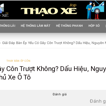
THỐNG LÁI
HỆ THỐNG LÀM MÁT
HỆ THỐNG PHANH
HỘP SỐ
Giải Đáp Bàn Ép Yếu Có Gây Côn Trượt Không? Dấu Hiệu, Nguyên
THAY BÀN ÉP CÔN
ây Côn Trượt Không? Dấu Hiệu, Ngu
hủ Xe Ô Tô
Đánh giá
Đánh g