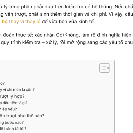
 lý từng phần phải dựa trên kiểm tra có hệ thống. Nếu ch
 vẫn trượt, phát sinh thêm thời gian và chi phí. Vì vậy, câu
 bộ thay vì thay lẻ
để vừa bền vừa kinh tế.
n đoán thực tế: xác nhận Có/Không, làm rõ định nghĩa hiện
uy trình kiểm tra – xử lý, rồi mở rộng sang các yếu tố ch
ào?
 vì chỉ mòn lá côn?
rượt ly hợp?
 đầu tiên là gì?
n ép yếu?
côn trượt như thế nào?
ững bước nào?
 tránh tái lỗi?