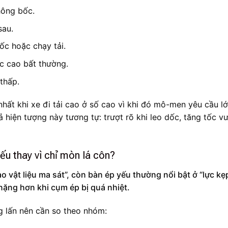
hông bốc.
sau.
dốc hoặc chạy tải.
úc cao bất thường.
thấp.
nhất khi xe đi tải cao ở số cao vì khi đó mô-men yêu cầu l
ả hiện tượng này tương tự: trượt rõ khi leo dốc, tăng tốc vư
ếu thay vì chỉ mòn lá côn?
ao vật liệu ma sát”, còn bàn ép yếu thường nổi bật ở “lực kẹ
nặng hơn khi cụm ép bị quá nhiệt.
g lấn nên cần so theo nhóm: