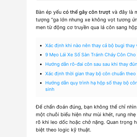
Bàn ép yếu
có thể gây côn trượt
và đây là 
tượng “ga lớn nhưng xe không vọt tương ứng
men từ động cơ truyền qua lá côn sang hộp 
Xác định khi nào nên thay cả bộ bugi thay v
9 Mẹo Lái Xe Số Sàn Tránh Cháy Côn Cho 
Hướng dẫn rô-đai côn sau sau khi thay đúng
Xác định thời gian thay bộ côn chuẩn the
Hướng dẫn quy trình hạ hộp số thay bộ côn 
sinh
Để chẩn đoán đúng, bạn không thể chỉ nhìn
một chuỗi biểu hiện như mùi khét, rung nhẹ
rõ khi leo dốc hoặc chở nặng. Quan trọng h
biệt theo logic kỹ thuật.