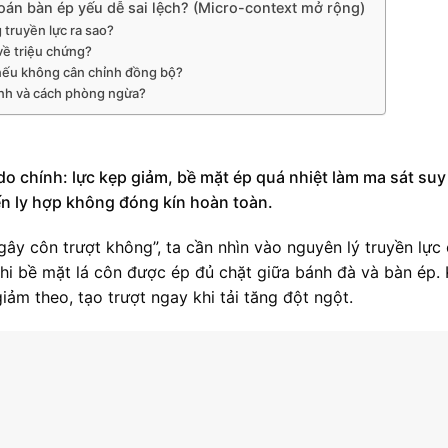
án bàn ép yếu dễ sai lệch? (Micro-context mở rộng)
truyền lực ra sao?
về triệu chứng?
t nếu không cân chỉnh đồng bộ?
anh và cách phòng ngừa?
ý do chính: lực kẹp giảm, bề mặt ép quá nhiệt làm ma sát suy
ến ly hợp không đóng kín hoàn toàn.
gây côn trượt không”, ta cần nhìn vào nguyên lý truyền lực
hi bề mặt lá côn được ép đủ chặt giữa bánh đà và bàn ép. 
ảm theo, tạo trượt ngay khi tải tăng đột ngột.