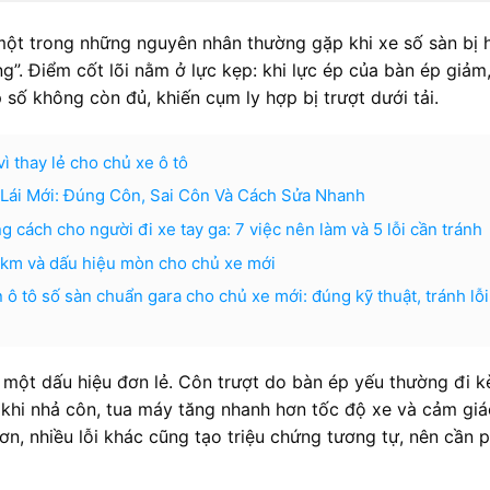
một trong những nguyên nhân thường gặp khi xe số sàn bị 
”. Điểm cốt lõi nằm ở lực kẹp: khi lực ép của bàn ép giảm
số không còn đủ, khiến cụm ly hợp bị trượt dưới tải.
ì thay lẻ cho chủ xe ô tô
Lái Mới: Đúng Côn, Sai Côn Và Cách Sửa Nhanh
 cách cho người đi xe tay ga: 7 việc nên làm và 5 lỗi cần tránh
o km và dấu hiệu mòn cho chủ xe mới
ô tô số sàn chuẩn gara cho chủ xe mới: đúng kỹ thuật, tránh lỗi
 một dấu hiệu đơn lẻ. Côn trượt do bàn ép yếu thường đi 
 khi nhả côn, tua máy tăng nhanh hơn tốc độ xe và cảm giác
ơn, nhiều lỗi khác cũng tạo triệu chứng tương tự, nên cần 