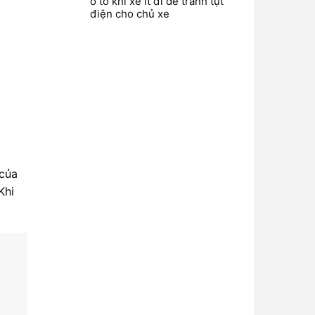
ô tô khi xe ít đi để tránh tụt
điện cho chủ xe
 của
Khi