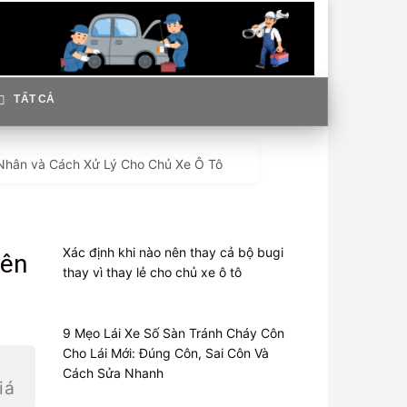
TẤT CẢ
 Nhân và Cách Xử Lý Cho Chủ Xe Ô Tô
Xác định khi nào nên thay cả bộ bugi
yên
thay vì thay lẻ cho chủ xe ô tô
9 Mẹo Lái Xe Số Sàn Tránh Cháy Côn
Cho Lái Mới: Đúng Côn, Sai Côn Và
Cách Sửa Nhanh
iá