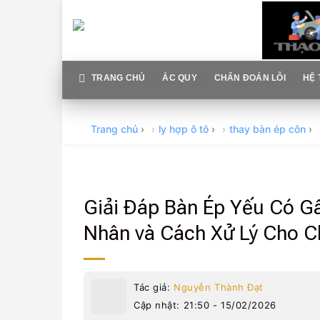
Skip
to
content
TRANG CHỦ
ẮC QUY
CHẨN ĐOÁN LỖI
HỆ 
Trang chủ
›
ly hợp ô tô
›
thay bàn ép côn
›
Giải Đáp Bàn Ép Yếu Có G
Nhân và Cách Xử Lý Cho C
Tác giả:
Nguyễn Thành Đạt
Cập nhật: 21:50 - 15/02/2026