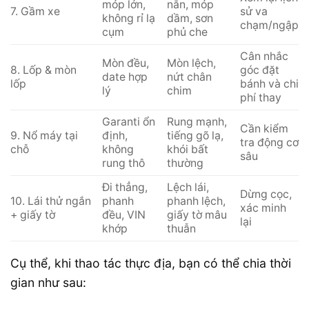
móp lớn,
nắn, móp
7. Gầm xe
sử va
không rỉ lạ
dầm, sơn
chạm/ngập
cụm
phủ che
Cân nhắc
Mòn đều,
Mòn lệch,
8. Lốp & mòn
góc đặt
date hợp
nứt chân
lốp
bánh và chi
lý
chim
phí thay
Garanti ổn
Rung mạnh,
Cần kiểm
9. Nổ máy tại
định,
tiếng gõ lạ,
tra động cơ
chỗ
không
khói bất
sâu
rung thô
thường
Đi thẳng,
Lệch lái,
Dừng cọc,
10. Lái thử ngắn
phanh
phanh lệch,
xác minh
+ giấy tờ
đều, VIN
giấy tờ mâu
lại
khớp
thuẫn
Cụ thể, khi thao tác thực địa, bạn có thể chia thời
gian như sau: