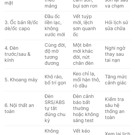
mặt
mảng
bụi sơn ron
va chạm
Đầu ốc
Vết tuýp
3. Ốc bản lề/ốc
liền lạc,
mới, lệch
Hỏi lịch sử
dè/ốc capo
không
sơn quanh
sửa chữa
xước mới
ốc
Cùng đời,
Một bên
4. Đèn
Nghi ngờ
độ mờ
mới khác
trước/sau &
thay sau
tương
đời, nứt
kính
tai nạn
đương
chân đèn
Keo chỉ lạ,
Khô ráo,
Tăng mức
5. Khoang máy
mối hàn thô,
bố trí gọn
cảnh giác
rò dầu
Đèn
Đèn cảnh
Kiểm tra
SRS/ABS
báo bất
6. Nội thất an
sâu hệ
tự tắt
thường
toàn
thống an
đúng chu
hoặc không
toàn
kỳ
sáng test
Không
Vết kéo
Xem lại lịch