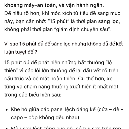
khoang máy–an toàn, và vận hành ngắn.
Để hiểu rõ hơn, khi móc xích từ tiêu đề sang mục
này, bạn cần nhớ: “15 phút” là thời gian
sàng lọc
,
không phải thời gian “giám định chuyên sâu”.
Vì sao 15 phút đủ để sàng lọc nhưng không đủ để kết
luận tuyệt đối?
15 phút đủ để phát hiện những bất thường “lộ
thiên” vì các lỗi lớn thường để lại dấu vết rõ trên
cấu trúc và bề mặt hoàn thiện. Cụ thể hơn, xe
từng va chạm nặng thường xuất hiện ít nhất một
trong các biểu hiện sau:
Khe hở giữa các panel lệch đáng kể (cửa – dè –
capo – cốp không đều nhau).
Màu sơn lệch tông cục bộ, có bụi sơn trên ron