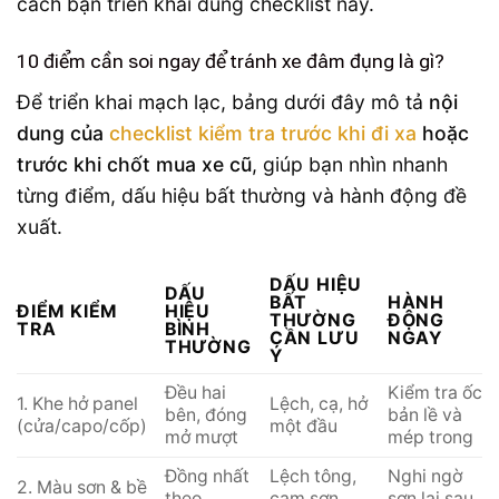
cách bạn triển khai đúng checklist này.
10 điểm cần soi ngay để tránh xe đâm đụng là gì?
Để triển khai mạch lạc, bảng dưới đây mô tả
nội
dung của
checklist kiểm tra trước khi đi xa
hoặc
trước khi chốt mua xe cũ
, giúp bạn nhìn nhanh
từng điểm, dấu hiệu bất thường và hành động đề
xuất.
DẤU HIỆU
DẤU
BẤT
HÀNH
ĐIỂM KIỂM
HIỆU
THƯỜNG
ĐỘNG
TRA
BÌNH
CẦN LƯU
NGAY
THƯỜNG
Ý
Đều hai
Kiểm tra ốc
1. Khe hở panel
Lệch, cạ, hở
bên, đóng
bản lề và
(cửa/capo/cốp)
một đầu
mở mượt
mép trong
Đồng nhất
Lệch tông,
Nghi ngờ
2. Màu sơn & bề
theo
cam sơn,
sơn lại sau