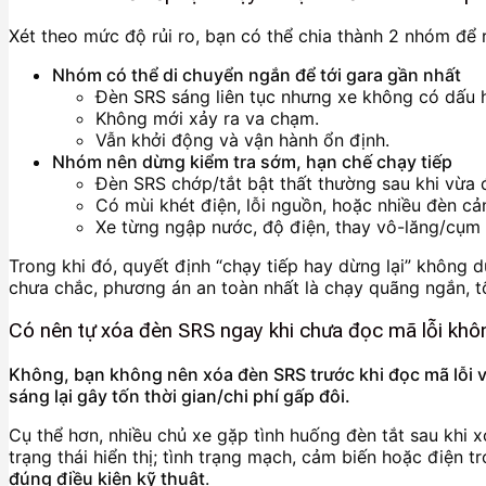
Xét theo mức độ rủi ro, bạn có thể chia thành 2 nhóm để 
Nhóm có thể di chuyển ngắn để tới gara gần nhất
Đèn SRS sáng liên tục nhưng xe không có dấu h
Không mới xảy ra va chạm.
Vẫn khởi động và vận hành ổn định.
Nhóm nên dừng kiểm tra sớm, hạn chế chạy tiếp
Đèn SRS chớp/tắt bật thất thường sau khi vừa 
Có mùi khét điện, lỗi nguồn, hoặc nhiều đèn c
Xe từng ngập nước, độ điện, thay vô-lăng/cụm
Trong khi đó, quyết định “chạy tiếp hay dừng lại” không 
chưa chắc, phương án an toàn nhất là chạy quãng ngắn, tố
Có nên tự xóa đèn SRS ngay khi chưa đọc mã lỗi khô
Không, bạn không nên xóa đèn SRS trước khi đọc mã lỗi v
sáng lại gây tốn thời gian/chi phí gấp đôi.
Cụ thể hơn, nhiều chủ xe gặp tình huống đèn tắt sau khi xóa
trạng thái hiển thị; tình trạng mạch, cảm biến hoặc điện t
đúng điều kiện kỹ thuật
.