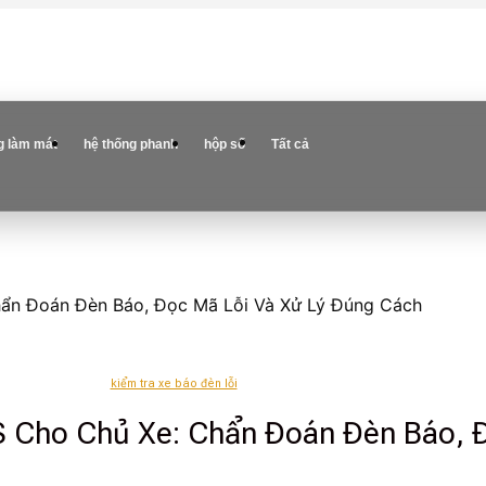
g làm mát
hệ thống phanh
hộp số
Tất cả
hẩn Đoán Đèn Báo, Đọc Mã Lỗi Và Xử Lý Đúng Cách
kiểm tra xe báo đèn lỗi
S Cho Chủ Xe: Chẩn Đoán Đèn Báo, 