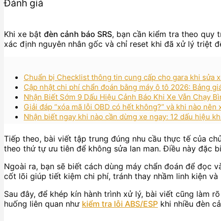
Đánh giá
Khi xe bật
đèn cảnh báo SRS
, bạn cần kiểm tra theo quy t
xác định nguyên nhân gốc và chỉ reset khi đã xử lý triệt đ
Chuẩn bị Checklist thông tin cung cấp cho gara khi sửa x
Cập nhật chi phí chẩn đoán bằng máy ô tô 2026: Bảng gi
Nhận Biết Sớm 9 Dấu Hiệu Cảnh Báo Khi Xe Vẫn Chạy B
Giải đáp “xóa mã lỗi OBD có hết không?” và khi nào nên
Nhận biết ngay khi nào cần dừng xe ngay: 12 dấu hiệu kh
Tiếp theo, bài viết tập trung đúng nhu cầu thực tế của chủ
theo thứ tự ưu tiên để không sửa lan man. Điều này đặc b
Ngoài ra, bạn sẽ biết cách dùng máy chẩn đoán để đọc và 
cốt lõi giúp tiết kiệm chi phí, tránh thay nhầm linh kiện 
Sau đây, để khép kín hành trình xử lý, bài viết cũng làm 
huống liên quan như
kiểm tra lỗi ABS/ESP
khi nhiều đèn cả