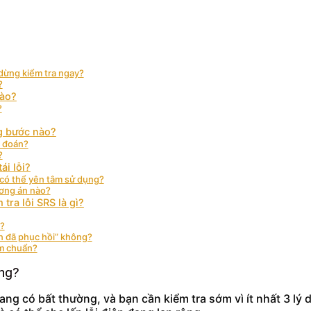
 dừng kiểm tra ngay?
?
nào?
?
ng bước nào?
n đoán?
?
ái lỗi?
à có thể yên tâm sử dụng?
ương án nào?
tra lỗi SRS là gì?
m?
n đã phục hồi” không?
ém chuẩn?
ông?
g có bất thường, và bạn cần kiểm tra sớm vì ít nhất 3 lý d