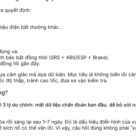
ra quyết định:
iệu điện bất thường khác.
đụng va.
ảnh báo bật đồng thời (SRS + ABS/ESP + Brake).
 đồng hồ gần đây.
dựa cảm giác mà dựa dữ kiện. Mục tiêu là không biến lỗi cả
c độ thấp, tránh cao tốc, đưa xe vào kiểm tra.
ng?
ì 3 lý do chính: mất dữ liệu chẩn đoán ban đầu, dễ bỏ sót
 rồi sáng lại sau 1–7 ngày. Đó là dấu hiệu điển hình của xử 
rở kích nổ có thể vẫn lỗi. Vì vậy, câu hỏi đúng không phải 