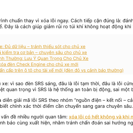
rình chuẩn thay vì xóa lỗi ngay. Cách tiếp cận đúng là: đán
ể. Đây là cách giúp giảm rủi ro túi khí không hoạt động khi
e: Đủ dữ liệu – tránh thiếu sót cho chủ xe
á kiểm tra cơ bản – chuyên sâu cho chủ xe
ình Thường: Lưu Ý Quan Trọng Cho Chủ Xe
 xóa đèn Check Engine cho chủ xe mới
ẩn cấp trên ô tô cho tài xế mới (đèn đỏ vs cảnh báo thường)
 xe: vì sao đèn SRS sáng, đâu là lỗi tạm thời, đâu là lỗi cứ
iệt quan trọng vì SRS là hệ thống an toàn bị động, sai một
diễn giải mã lỗi SRS theo nhóm “nguồn điện – kết nối – cả
và biết chính xác thời điểm cần chuyển sang gara chuyên sâu.
rõ vấn đề nhiều người quan tâm:
xóa lỗi có hết không và khi
nh báo cùng xuất hiện, nhằm tránh chẩn đoán sai hướng ng