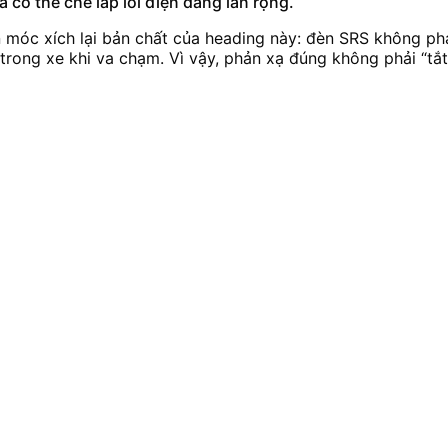
 có thể che lấp lỗi điện đang lan rộng.
n móc xích lại bản chất của heading này: đèn SRS không ph
trong xe khi va chạm. Vì vậy, phản xạ đúng không phải “tắt