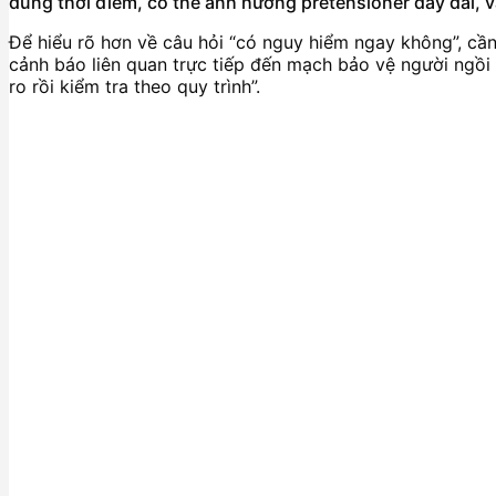
đúng thời điểm, có thể ảnh hưởng pretensioner dây đai, và
Để hiểu rõ hơn về câu hỏi “có nguy hiểm ngay không”, cầ
cảnh báo liên quan trực tiếp đến mạch bảo vệ người ngồi 
ro rồi kiểm tra theo quy trình”.