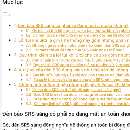
Mục lục
Đèn báo SRS sáng có phải xe đang mất an toàn không?
Khi nào có thể tiếp tục chạy xe tạm thời và khi nào phải
Có nên tự xóa đèn SRS ngay khi chưa đọc mã lỗi không
Lỗi túi khí SRS là gì và hệ thống này gồm những phần 
Những nguyên nhân phổ biến nào khiến đèn SRS sáng
Lỗi tạm thời và lỗi cứng của SRS khác nhau thế nào?
Quy trình kiểm tra lỗi túi khí SRS cho chủ xe gồm nhữ
Cần chuẩn bị gì trước khi đọc mã lỗi SRS bằng máy chẩ
Đọc mã lỗi SRS xong thì diễn giải và ưu tiên xử lý ra sao
Xử lý và xóa đèn SRS đúng cách như thế nào để không t
Sau khi sửa, những tiêu chí nào cho thấy xe đã “đạt” v
Tự xử lý tại nhà và vào gara chuyên SRS: nên chọn ph
Những tình huống ít gặp nhưng dễ gây hiểu sai khi kiểm 
Vì sao đèn SRS có thể tắt rồi sáng lại sau vài ngày?
Giắc SRS bị oxy hóa do ẩm khác gì lỗi cảm biến va chạ
“Xóa đèn thành công” có đồng nghĩa “hệ thống an toà
Khi thay linh kiện SRS, tiêu chí nào giúp tránh hàng k
Đèn báo SRS sáng có phải xe đang mất an toàn kh
Có, đèn SRS sáng đồng nghĩa hệ thống an toàn bị động đan