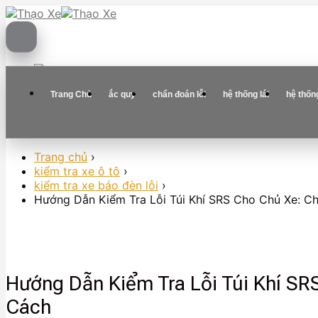
Skip
to
content
Trang Chủ
ắc quy
chẩn đoán lỗi
hệ thống lái
hệ thốn
Trang chủ
›
kiểm tra xe ô tô
›
kiểm tra xe báo đèn lỗi
›
Hướng Dẫn Kiểm Tra Lỗi Túi Khí SRS Cho Chủ Xe: C
Hướng Dẫn Kiểm Tra Lỗi Túi Khí SR
Cách