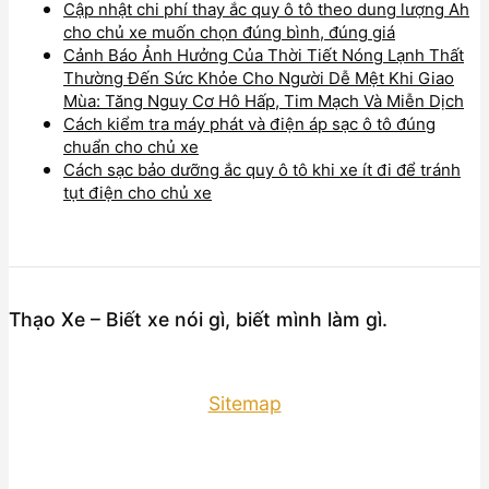
Cập nhật chi phí thay ắc quy ô tô theo dung lượng Ah
cho chủ xe muốn chọn đúng bình, đúng giá
Cảnh Báo Ảnh Hưởng Của Thời Tiết Nóng Lạnh Thất
Thường Đến Sức Khỏe Cho Người Dễ Mệt Khi Giao
Mùa: Tăng Nguy Cơ Hô Hấp, Tim Mạch Và Miễn Dịch
Cách kiểm tra máy phát và điện áp sạc ô tô đúng
chuẩn cho chủ xe
Cách sạc bảo dưỡng ắc quy ô tô khi xe ít đi để tránh
tụt điện cho chủ xe
Thạo Xe – Biết xe nói gì, biết mình làm gì.
Sitemap