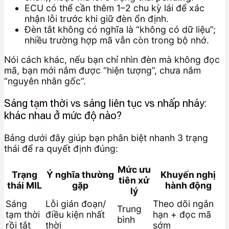
ECU có thể cần thêm 1–2 chu kỳ lái để xác
nhận lỗi trước khi giữ đèn ổn định.
Đèn tắt không có nghĩa là “không có dữ liệu”;
nhiều trường hợp mã vẫn còn trong bộ nhớ.
Nói cách khác, nếu bạn chỉ nhìn đèn mà không đọc
mã, bạn mới nắm được “hiện tượng”, chưa nắm
“nguyên nhân gốc”.
Sáng tạm thời vs sáng liên tục vs nhấp nháy:
khác nhau ở mức độ nào?
Bảng dưới đây giúp bạn phân biệt nhanh 3 trạng
thái để ra quyết định đúng:
Mức ưu
Trạng
Ý nghĩa thường
Khuyến nghị
tiên xử
thái MIL
gặp
hành động
lý
Sáng
Lỗi gián đoạn/
Theo dõi ngắn
Trung
tạm thời
điều kiện nhất
hạn + đọc mã
bình
rồi tắt
thời
sớm