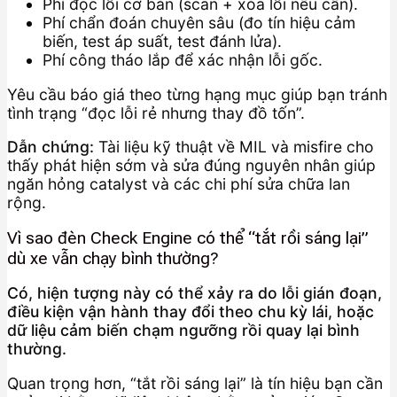
Phí đọc lỗi cơ bản (scan + xóa lỗi nếu cần).
Phí chẩn đoán chuyên sâu (đo tín hiệu cảm
biến, test áp suất, test đánh lửa).
Phí công tháo lắp để xác nhận lỗi gốc.
Yêu cầu báo giá theo từng hạng mục giúp bạn tránh
tình trạng “đọc lỗi rẻ nhưng thay đồ tốn”.
Dẫn chứng:
Tài liệu kỹ thuật về MIL và misfire cho
thấy phát hiện sớm và sửa đúng nguyên nhân giúp
ngăn hỏng catalyst và các chi phí sửa chữa lan
rộng.
Vì sao đèn Check Engine có thể “tắt rồi sáng lại”
dù xe vẫn chạy bình thường?
Có, hiện tượng này có thể xảy ra do lỗi gián đoạn,
điều kiện vận hành thay đổi theo chu kỳ lái, hoặc
dữ liệu cảm biến chạm ngưỡng rồi quay lại bình
thường.
Quan trọng hơn, “tắt rồi sáng lại” là tín hiệu bạn cần