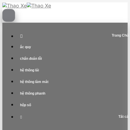
Skip
to
content
Trang Chủ
ắc quy
chẩn đoán lỗi
hệ thống lái
hệ thống làm mát
hệ thống phanh
hộp số
Tất cả