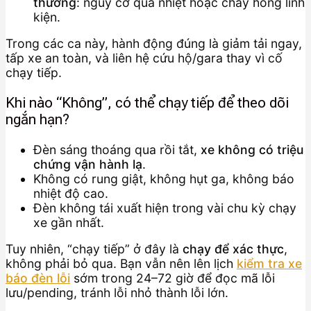
thường
: nguy cơ quá nhiệt hoặc cháy hỏng linh
kiện.
Trong các ca này, hành động đúng là giảm tải ngay,
tấp xe an toàn, và liên hệ cứu hộ/gara thay vì cố
chạy tiếp.
Khi nào “Không”, có thể chạy tiếp để theo dõi
ngắn hạn?
Đèn sáng thoáng qua rồi tắt,
xe không có triệu
chứng vận hành lạ
.
Không có rung giật, không hụt ga, không báo
nhiệt độ cao.
Đèn không tái xuất hiện trong vài chu kỳ chạy
xe gần nhất.
Tuy nhiên, “chạy tiếp” ở đây là
chạy để xác thực
,
không phải bỏ qua. Bạn vẫn nên lên lịch
kiểm tra xe
báo đèn lỗi
sớm trong 24–72 giờ để đọc mã lỗi
lưu/pending, tránh lỗi nhỏ thành lỗi lớn.