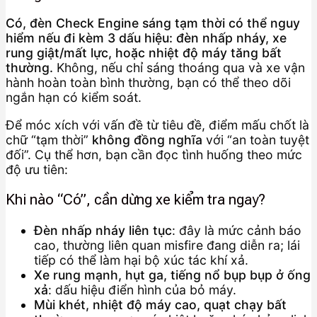
Có, đèn Check Engine sáng tạm thời có thể nguy
hiểm nếu đi kèm 3 dấu hiệu: đèn nhấp nháy, xe
rung giật/mất lực, hoặc nhiệt độ máy tăng bất
thường.
Không, nếu chỉ sáng thoáng qua và xe vận
hành hoàn toàn bình thường, bạn có thể theo dõi
ngắn hạn có kiểm soát.
Để móc xích với vấn đề từ tiêu đề, điểm mấu chốt là
chữ “tạm thời”
không đồng nghĩa
với “an toàn tuyệt
đối”. Cụ thể hơn, bạn cần đọc tình huống theo mức
độ ưu tiên:
Khi nào “Có”, cần dừng xe kiểm tra ngay?
Đèn nhấp nháy liên tục
: đây là mức cảnh báo
cao, thường liên quan misfire đang diễn ra; lái
tiếp có thể làm hại bộ xúc tác khí xả.
Xe rung mạnh, hụt ga, tiếng nổ bụp bụp ở ống
xả
: dấu hiệu điển hình của bỏ máy.
Mùi khét, nhiệt độ máy cao, quạt chạy bất