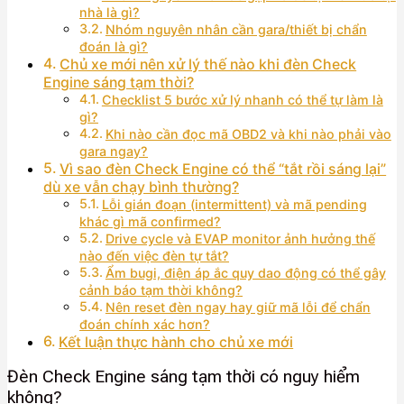
nhà là gì?
Nhóm nguyên nhân cần gara/thiết bị chẩn
đoán là gì?
Chủ xe mới nên xử lý thế nào khi đèn Check
Engine sáng tạm thời?
Checklist 5 bước xử lý nhanh có thể tự làm là
gì?
Khi nào cần đọc mã OBD2 và khi nào phải vào
gara ngay?
Vì sao đèn Check Engine có thể “tắt rồi sáng lại”
dù xe vẫn chạy bình thường?
Lỗi gián đoạn (intermittent) và mã pending
khác gì mã confirmed?
Drive cycle và EVAP monitor ảnh hưởng thế
nào đến việc đèn tự tắt?
Ẩm bugi, điện áp ắc quy dao động có thể gây
cảnh báo tạm thời không?
Nên reset đèn ngay hay giữ mã lỗi để chẩn
đoán chính xác hơn?
Kết luận thực hành cho chủ xe mới
Đèn Check Engine sáng tạm thời có nguy hiểm
không?