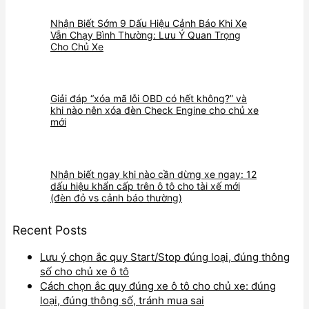
Nhận Biết Sớm 9 Dấu Hiệu Cảnh Báo Khi Xe
Vẫn Chạy Bình Thường: Lưu Ý Quan Trọng
Cho Chủ Xe
Giải đáp “xóa mã lỗi OBD có hết không?” và
khi nào nên xóa đèn Check Engine cho chủ xe
mới
Nhận biết ngay khi nào cần dừng xe ngay: 12
dấu hiệu khẩn cấp trên ô tô cho tài xế mới
(đèn đỏ vs cảnh báo thường)
Recent Posts
Lưu ý chọn ắc quy Start/Stop đúng loại, đúng thông
số cho chủ xe ô tô
Cách chọn ắc quy đúng xe ô tô cho chủ xe: đúng
loại, đúng thông số, tránh mua sai