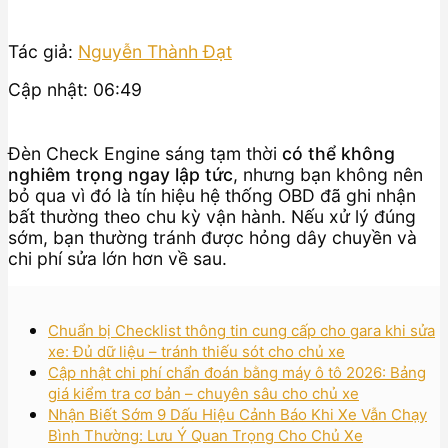
Tác giả:
Nguyễn Thành Đạt
Cập nhật: 06:49
Đèn Check Engine sáng tạm thời
có thể không
nghiêm trọng ngay lập tức
, nhưng bạn không nên
bỏ qua vì đó là tín hiệu hệ thống OBD đã ghi nhận
bất thường theo chu kỳ vận hành. Nếu xử lý đúng
sớm, bạn thường tránh được hỏng dây chuyền và
chi phí sửa lớn hơn về sau.
Chuẩn bị Checklist thông tin cung cấp cho gara khi sửa
xe: Đủ dữ liệu – tránh thiếu sót cho chủ xe
Cập nhật chi phí chẩn đoán bằng máy ô tô 2026: Bảng
giá kiểm tra cơ bản – chuyên sâu cho chủ xe
Nhận Biết Sớm 9 Dấu Hiệu Cảnh Báo Khi Xe Vẫn Chạy
Bình Thường: Lưu Ý Quan Trọng Cho Chủ Xe