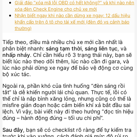
Giải đáp “xóa mã lỗi OBD có hết không?” và khi nào nên
xóa đèn Check Engine cho chủ xe mới
Nhận biết ngay khi nào cần dừng xe ngay: 12 dấu hiệu
khẩn cấp trên ô tô cho tài xế mới (đèn đỏ vs cảnh báo
thường)
Tiếp theo, điều mà nhiều chủ xe mới cần nhất là
phân biệt nhanh:
sáng tạm thời
,
sáng liên tục
, và
nhấp nháy
. Chỉ cần hiểu rõ 3 trạng thái này, bạn sẽ
biết lúc nào theo dõi thêm, lúc nào cần đi gara, và
lúc nào phải dừng xe ngay để bảo vệ động cơ cùng
bộ xúc tác.
Ngoài ra, phần khó của tình huống “đèn sáng rồi
tắt” là dễ khiến người lái chủ quan. Thực tế, lỗi có
thể chỉ là nắp bình xăng lỏng, nhưng cũng có thể là
misfire gián đoạn hoặc cảm biến khí xả bắt đầu sai
lệch. Vì vậy, bài viết này đi theo hướng “đọc tín hiệu
đúng – hành động đúng – tối ưu chi phí”.
Sau đây
, bạn sẽ có checklist rõ ràng để tự kiểm tra
trước khi vào xưởng, cách đánh giá mức độ rủi ro