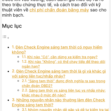
theo triệu chứng thực tế, và cách trao đổi với kỹ
thuật viên về
chi phí chẩn đoán bằng máy
sao cho
minh bạch.
Mục lục
Đèn Check Engine sáng tạm thời có nguy hiểm
không?
Khi nào “Có”, cần dừng xe kiểm tra ngay?
Khi nào “Không”, có thể chạy tiếp để theo dõi
ngắn hạn?
Đèn Check Engine sáng tạm thời là gì và khác gì
với sáng liên tục/nhấp nháy?
“Sáng tạm thời” được định nghĩa ra sao trong
chẩn đoán OBD2?
Sáng tạm thời vs sáng liên tục vs nhấp nháy:
khác nhau ở mức độ nào?
Những nguyên nhân nào thường làm đèn Check
Engine sáng tạm thời?
Nhóm nguyên nhân dễ gặp và dễ tự kiểm tra tại