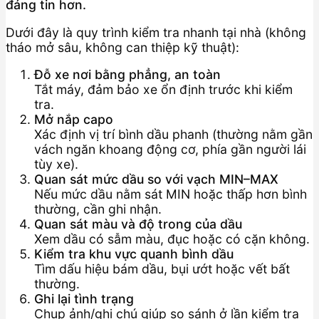
đáng tin hơn.
Dưới đây là quy trình kiểm tra nhanh tại nhà (không
tháo mở sâu, không can thiệp kỹ thuật):
Đỗ xe nơi bằng phẳng, an toàn
Tắt máy, đảm bảo xe ổn định trước khi kiểm
tra.
Mở nắp capo
Xác định vị trí bình dầu phanh (thường nằm gần
vách ngăn khoang động cơ, phía gần người lái
tùy xe).
Quan sát mức dầu so với vạch MIN–MAX
Nếu mức dầu nằm sát MIN hoặc thấp hơn bình
thường, cần ghi nhận.
Quan sát màu và độ trong của dầu
Xem dầu có sẫm màu, đục hoặc có cặn không.
Kiểm tra khu vực quanh bình dầu
Tìm dấu hiệu bám dầu, bụi ướt hoặc vết bất
thường.
Ghi lại tình trạng
Chụp ảnh/ghi chú giúp so sánh ở lần kiểm tra