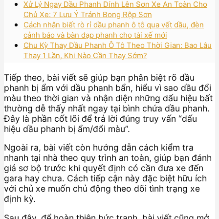
Xử Lý Ngay Dầu Phanh Dính Lên Sơn Xe An Toàn Cho
Chủ Xe: 7 Lưu Ý Tránh Bong Rộp Sơn
Cách nhận biết rò rỉ dầu phanh ô tô qua vết dầu, đèn
cảnh báo và bàn đạp phanh cho tài xế mới
Chu Kỳ Thay Dầu Phanh Ô Tô Theo Thời Gian: Bao Lâu
Thay 1 Lần, Khi Nào Cần Thay Sớm?
Tiếp theo, bài viết sẽ giúp bạn phân biệt rõ dầu
phanh bị ẩm với dầu phanh bẩn, hiểu vì sao dầu đổi
màu theo thời gian và nhận diện những dấu hiệu bất
thường dễ thấy nhất ngay tại bình chứa dầu phanh.
Đây là phần cốt lõi để trả lời đúng truy vấn “dấu
hiệu dầu phanh bị ẩm/đổi màu”.
Ngoài ra, bài viết còn hướng dẫn cách kiểm tra
nhanh tại nhà theo quy trình an toàn, giúp bạn đánh
giá sơ bộ trước khi quyết định có cần đưa xe đến
gara hay chưa. Cách tiếp cận này đặc biệt hữu ích
với chủ xe muốn chủ động theo dõi tình trạng xe
định kỳ.
Sau đây, để hoàn thiện bức tranh, bài viết cũng mở