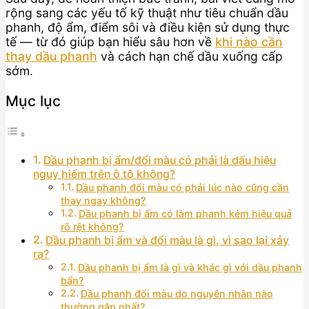
rộng sang các yếu tố kỹ thuật như tiêu chuẩn dầu
phanh, độ ẩm, điểm sôi và điều kiện sử dụng thực
tế — từ đó giúp bạn hiểu sâu hơn về
khi nào cần
thay dầu phanh
và cách hạn chế dầu xuống cấp
sớm.
Mục lục
Dầu phanh bị ẩm/đổi màu có phải là dấu hiệu
nguy hiểm trên ô tô không?
Dầu phanh đổi màu có phải lúc nào cũng cần
thay ngay không?
Dầu phanh bị ẩm có làm phanh kém hiệu quả
rõ rệt không?
Dầu phanh bị ẩm và đổi màu là gì, vì sao lại xảy
ra?
Dầu phanh bị ẩm là gì và khác gì với dầu phanh
bẩn?
Dầu phanh đổi màu do nguyên nhân nào
thường gặp nhất?