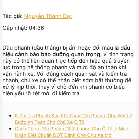
Tác giả:
Nguyễn Thành Đạt
Cập nhật: 04:36
Dầu phanh (dầu thắng) bị ẩm hoặc đổi màu
là dấu
hiệu cảnh báo bảo dưỡng quan trọng
, vì tình trạng
này có thể liên quan trực tiếp đến hiệu quả truyền
lực trong hệ thống phanh và mức độ an toàn khi
vận hành xe. Với đúng cách quan sát và kiểm tra
nhanh, chủ xe có thể nhận biết sớm bất thường để
xử lý kịp thời, thay vì chờ đến khi phanh có biểu
hiện yếu rõ rệt mới đi kiểm tra.
Kiểm Tra Phanh Sau Khi Thay Dầu Phanh: Checklist 7
Bước An Toàn Cho Chủ Xe Ô Tô
Cách Chọn Dầu Phanh Chất Lượng Cho Ô Tô: 7 Mẹo
Nhận Biết Chuẩn DOT Dành Cho Chủ Xe Mới