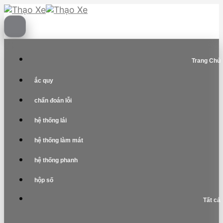
Skip
to
content
Trang Chủ
ắc quy
chẩn đoán lỗi
hệ thống lái
hệ thống làm mát
hệ thống phanh
hộp số
Tất cả