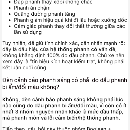
Đạp phanh thấy xốp/không chắc
Phanh ăn chậm
Quãng đường phanh tăng
Phanh giảm hiệu quả khi đi lâu hoặc xuống dốc
Cảm giác phanh thay đổi thất thường giữa các
lần sử dụng
Tuy nhiên, để giữ tính chính xác, cần nhấn mạnh rõ:
đây là dấu hiệu của
hệ thống phanh có vấn đề
,
không khẳng định 100% do dầu phanh. Chủ xe nên
xem đây là “tín hiệu kích hoạt kiểm tra”, không phải
kết luận cuối cùng.
Đèn cảnh báo phanh sáng có phải do dầu phanh
bị ẩm/đổi màu không?
Không, đèn cảnh báo phanh sáng không phải lúc
nào cũng do dầu phanh bị ẩm/đổi màu, vì còn có ít
nhất 3 nhóm nguyên nhân khác là mức dầu thấp,
má phanh mòn và lỗi cảm biến/hệ thống phanh.
Tiếp theo, câu hỏi này thuộc nhóm Boolean +