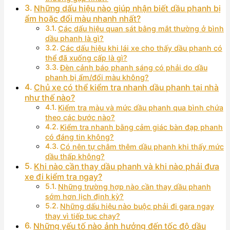
Những dấu hiệu nào giúp nhận biết dầu phanh bị
ẩm hoặc đổi màu nhanh nhất?
Các dấu hiệu quan sát bằng mắt thường ở bình
dầu phanh là gì?
Các dấu hiệu khi lái xe cho thấy dầu phanh có
thể đã xuống cấp là gì?
Đèn cảnh báo phanh sáng có phải do dầu
phanh bị ẩm/đổi màu không?
Chủ xe có thể kiểm tra nhanh dầu phanh tại nhà
như thế nào?
Kiểm tra màu và mức dầu phanh qua bình chứa
theo các bước nào?
Kiểm tra nhanh bằng cảm giác bàn đạp phanh
có đáng tin không?
Có nên tự châm thêm dầu phanh khi thấy mức
dầu thấp không?
Khi nào cần thay dầu phanh và khi nào phải đưa
xe đi kiểm tra ngay?
Những trường hợp nào cần thay dầu phanh
sớm hơn lịch định kỳ?
Những dấu hiệu nào buộc phải đi gara ngay
thay vì tiếp tục chạy?
Những yếu tố nào ảnh hưởng đến tốc độ dầu