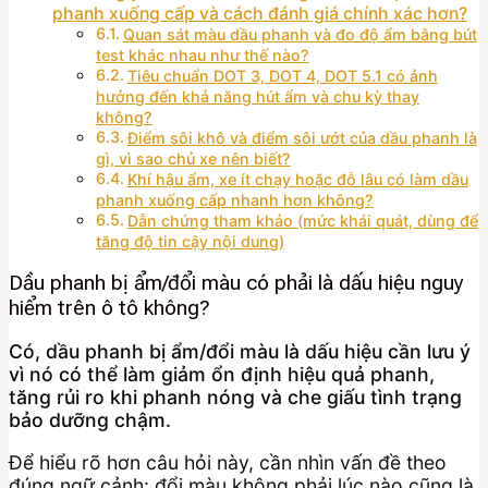
phanh xuống cấp và cách đánh giá chính xác hơn?
Quan sát màu dầu phanh và đo độ ẩm bằng bút
test khác nhau như thế nào?
Tiêu chuẩn DOT 3, DOT 4, DOT 5.1 có ảnh
hưởng đến khả năng hút ẩm và chu kỳ thay
không?
Điểm sôi khô và điểm sôi ướt của dầu phanh là
gì, vì sao chủ xe nên biết?
Khí hậu ẩm, xe ít chạy hoặc đỗ lâu có làm dầu
phanh xuống cấp nhanh hơn không?
Dẫn chứng tham khảo (mức khái quát, dùng để
tăng độ tin cậy nội dung)
Dầu phanh bị ẩm/đổi màu có phải là dấu hiệu nguy
hiểm trên ô tô không?
Có, dầu phanh bị ẩm/đổi màu là dấu hiệu cần lưu ý
vì nó có thể làm giảm ổn định hiệu quả phanh,
tăng rủi ro khi phanh nóng và che giấu tình trạng
bảo dưỡng chậm.
Để hiểu rõ hơn câu hỏi này, cần nhìn vấn đề theo
đúng ngữ cảnh: đổi màu không phải lúc nào cũng là