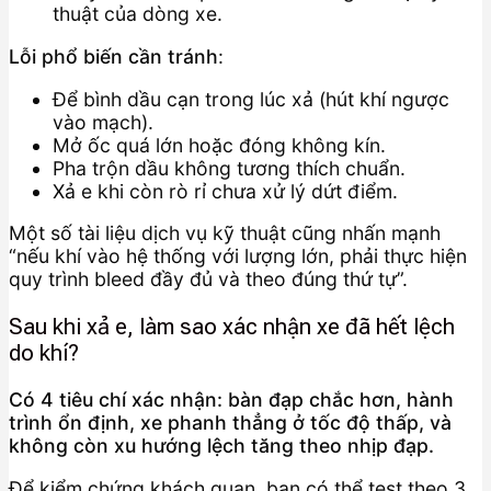
thuật của dòng xe.
Lỗi phổ biến cần tránh
:
Để bình dầu cạn trong lúc xả (hút khí ngược
vào mạch).
Mở ốc quá lớn hoặc đóng không kín.
Pha trộn dầu không tương thích chuẩn.
Xả e khi còn rò rỉ chưa xử lý dứt điểm.
Một số tài liệu dịch vụ kỹ thuật cũng nhấn mạnh
“nếu khí vào hệ thống với lượng lớn, phải thực hiện
quy trình bleed đầy đủ và theo đúng thứ tự”.
Sau khi xả e, làm sao xác nhận xe đã hết lệch
do khí?
Có 4 tiêu chí xác nhận: bàn đạp chắc hơn, hành
trình ổn định, xe phanh thẳng ở tốc độ thấp, và
không còn xu hướng lệch tăng theo nhịp đạp.
Để kiểm chứng khách quan, bạn có thể test theo 3