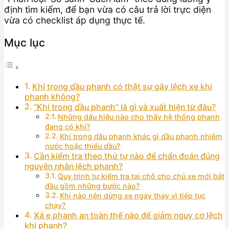
định tìm kiếm, để bạn vừa có câu trả lời trực diện
vừa có checklist áp dụng thực tế.
Mục lục
Khí trong dầu phanh có thật sự gây lệch xe khi
phanh không?
“Khí trong dầu phanh” là gì và xuất hiện từ đâu?
Những dấu hiệu nào cho thấy hệ thống phanh
đang có khí?
Khí trong dầu phanh khác gì dầu phanh nhiễm
nước hoặc thiếu dầu?
Cần kiểm tra theo thứ tự nào để chẩn đoán đúng
nguyên nhân lệch phanh?
Quy trình tự kiểm tra tại chỗ cho chủ xe mới bắt
đầu gồm những bước nào?
Khi nào nên dừng xe ngay thay vì tiếp tục
chạy?
Xả e phanh an toàn thế nào để giảm nguy cơ lệch
khi phanh?