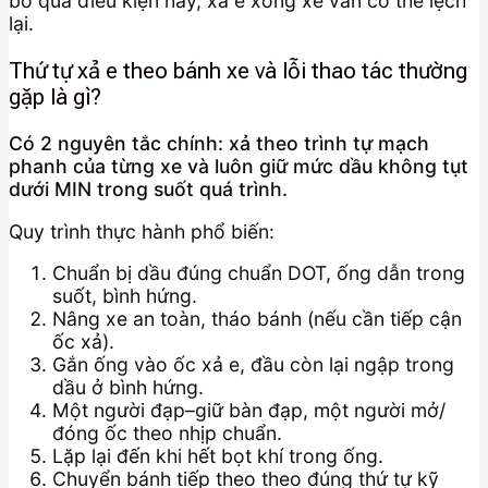
bỏ qua điều kiện này, xả e xong xe vẫn có thể lệch
lại.
Thứ tự xả e theo bánh xe và lỗi thao tác thường
gặp là gì?
Có 2 nguyên tắc chính: xả theo trình tự mạch
phanh của từng xe và luôn giữ mức dầu không tụt
dưới MIN trong suốt quá trình.
Quy trình thực hành phổ biến:
Chuẩn bị dầu đúng chuẩn DOT, ống dẫn trong
suốt, bình hứng.
Nâng xe an toàn, tháo bánh (nếu cần tiếp cận
ốc xả).
Gắn ống vào ốc xả e, đầu còn lại ngập trong
dầu ở bình hứng.
Một người đạp–giữ bàn đạp, một người mở/
đóng ốc theo nhịp chuẩn.
Lặp lại đến khi hết bọt khí trong ống.
Chuyển bánh tiếp theo theo đúng thứ tự kỹ