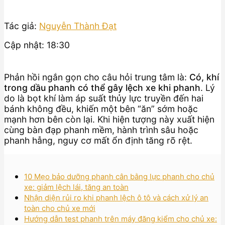
Tác giả:
Nguyễn Thành Đạt
Cập nhật: 18:30
Phản hồi ngắn gọn cho câu hỏi trung tâm là:
Có, khí
trong dầu phanh có thể gây lệch xe khi phanh
. Lý
do là bọt khí làm áp suất thủy lực truyền đến hai
bánh không đều, khiến một bên “ăn” sớm hoặc
mạnh hơn bên còn lại. Khi hiện tượng này xuất hiện
cùng bàn đạp phanh mềm, hành trình sâu hoặc
phanh hẫng, nguy cơ mất ổn định tăng rõ rệt.
10 Mẹo bảo dưỡng phanh cân bằng lực phanh cho chủ
xe: giảm lệch lái, tăng an toàn
Nhận diện rủi ro khi phanh lệch ô tô và cách xử lý an
toàn cho chủ xe mới
Hướng dẫn test phanh trên máy đăng kiểm cho chủ xe: