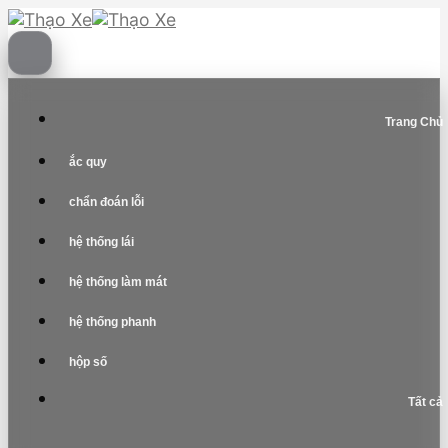
Skip
to
content
Trang Chủ
ắc quy
chẩn đoán lỗi
hệ thống lái
hệ thống làm mát
hệ thống phanh
hộp số
Tất cả