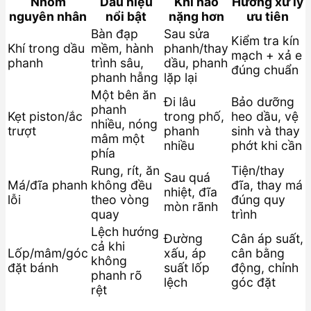
Nhóm
Dấu hiệu
Khi nào
Hướng xử lý
nguyên nhân
nổi bật
nặng hơn
ưu tiên
Bàn đạp
Sau sửa
Kiểm tra kín
Khí trong dầu
mềm, hành
phanh/thay
mạch + xả e
phanh
trình sâu,
dầu, phanh
đúng chuẩn
phanh hẫng
lặp lại
Một bên ăn
Đi lâu
Bảo dưỡng
phanh
Kẹt piston/ắc
trong phố,
heo dầu, vệ
nhiều, nóng
trượt
phanh
sinh và thay
mâm một
nhiều
phớt khi cần
phía
Rung, rít, ăn
Tiện/thay
Sau quá
Má/đĩa phanh
không đều
đĩa, thay má
nhiệt, đĩa
lỗi
theo vòng
đúng quy
mòn rãnh
quay
trình
Lệch hướng
Đường
Cân áp suất,
cả khi
Lốp/mâm/góc
xấu, áp
cân bằng
không
đặt bánh
suất lốp
động, chỉnh
phanh rõ
lệch
góc đặt
rệt