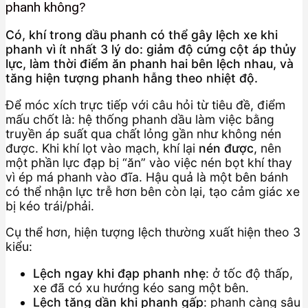
phanh không?
Có, khí trong dầu phanh có thể gây lệch xe khi
phanh vì ít nhất 3 lý do: giảm độ cứng cột áp thủy
lực, làm thời điểm ăn phanh hai bên lệch nhau, và
tăng hiện tượng phanh hẫng theo nhiệt độ.
Để móc xích trực tiếp với câu hỏi từ tiêu đề, điểm
mấu chốt là: hệ thống phanh dầu làm việc bằng
truyền áp suất qua chất lỏng gần như không nén
được. Khi khí lọt vào mạch, khí lại
nén được
, nên
một phần lực đạp bị “ăn” vào việc nén bọt khí thay
vì ép má phanh vào đĩa. Hậu quả là một bên bánh
có thể nhận lực trễ hơn bên còn lại, tạo cảm giác xe
bị kéo trái/phải.
Cụ thể hơn, hiện tượng lệch thường xuất hiện theo 3
kiểu:
Lệch ngay khi đạp phanh nhẹ
: ở tốc độ thấp,
xe đã có xu hướng kéo sang một bên.
Lệch tăng dần khi phanh gấp
: phanh càng sâu