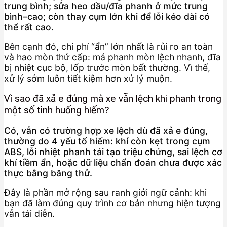
trung bình; sửa heo dầu/đĩa phanh ở mức trung
bình–cao; còn thay cụm lớn khi để lỗi kéo dài có
thể rất cao.
Bên cạnh đó, chi phí “ẩn” lớn nhất là rủi ro an toàn
và hao mòn thứ cấp: má phanh mòn lệch nhanh, đĩa
bị nhiệt cục bộ, lốp trước mòn bất thường. Vì thế,
xử lý sớm luôn tiết kiệm hơn xử lý muộn.
Vì sao đã xả e đúng mà xe vẫn lệch khi phanh trong
một số tình huống hiếm?
Có, vẫn có trường hợp xe lệch dù đã xả e đúng,
thường do 4 yếu tố hiếm: khí còn kẹt trong cụm
ABS, lỗi nhiệt phanh tái tạo triệu chứng, sai lệch cơ
khí tiềm ẩn, hoặc dữ liệu chẩn đoán chưa được xác
thực bằng băng thử.
Đây là phần mở rộng sau ranh giới ngữ cảnh: khi
bạn đã làm đúng quy trình cơ bản nhưng hiện tượng
vẫn tái diễn.