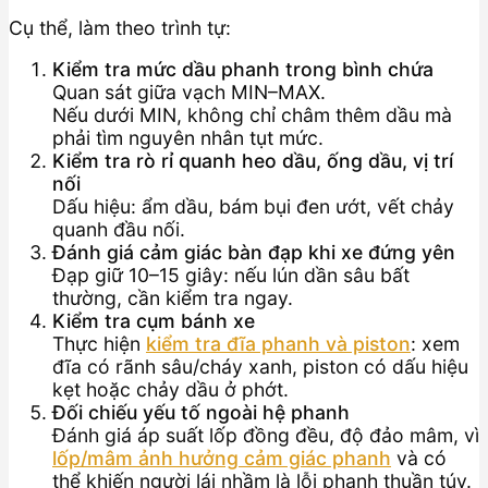
Cụ thể, làm theo trình tự:
Kiểm tra mức dầu phanh trong bình chứa
Quan sát giữa vạch MIN–MAX.
Nếu dưới MIN, không chỉ châm thêm dầu mà
phải tìm nguyên nhân tụt mức.
Kiểm tra rò rỉ quanh heo dầu, ống dầu, vị trí
nối
Dấu hiệu: ẩm dầu, bám bụi đen ướt, vết chảy
quanh đầu nối.
Đánh giá cảm giác bàn đạp khi xe đứng yên
Đạp giữ 10–15 giây: nếu lún dần sâu bất
thường, cần kiểm tra ngay.
Kiểm tra cụm bánh xe
Thực hiện
kiểm tra đĩa phanh và piston
: xem
đĩa có rãnh sâu/cháy xanh, piston có dấu hiệu
kẹt hoặc chảy dầu ở phớt.
Đối chiếu yếu tố ngoài hệ phanh
Đánh giá áp suất lốp đồng đều, độ đảo mâm, vì
lốp/mâm ảnh hưởng cảm giác phanh
và có
thể khiến người lái nhầm là lỗi phanh thuần túy.