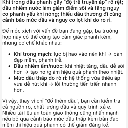
Khí trong dầu phanh gây “độ trễ truyền áp” rõ rệt;
dầu nhiễm nước làm giảm điểm sôi và tăng nguy
cơ phanh yếu khi nóng; thiếu dầu thường đi cùng
cảnh báo mức dầu và nguy cơ lọt khí do rò rỉ.
Để móc xích với vấn đề bạn đang gặp, ba trường
hợp này có thể cùng tạo cảm giác phanh kém,
nhưng cơ chế khác nhau:
Khí trong mạch
: lực bị hao vào nén khí → bàn
đạp mềm, phanh trễ.
Dầu nhiễm ẩm/nước
: khi nhiệt tăng, dầu dễ sôi
hơn → tạo hơi/giảm hiệu quả phanh theo nhiệt.
Mức dầu thấp do rò rỉ
: hệ thống vừa thiếu áp
vừa dễ hút khí → lỗi thường tiến triển nhanh
hơn.
Vì vậy, thay vì chỉ “đổ thêm dầu”, bạn cần kiểm tra
cả nguồn rò, chất lượng dầu và quy trình xả e.
Nhiều tài liệu an toàn giao thông cũng nhấn mạnh
nếu bỏ qua cảnh báo mức dầu thấp kèm bàn đạp
mềm thì hiệu quả phanh có thể giảm đáng kể.