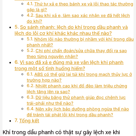
Thứ tự xả e theo bánh xe và lỗi thao tác thường
gặp là gì?
Sau khi xả e, làm sao xác nhận xe đã hết lệch
do khí?
So sánh nhanh: lệch do khí trong dầu phanh và
lệch do lỗi cơ khí khác khác nhau thế nào?
Nhóm lỗi nào thường bị nhầm với khí trong dầu
phanh nhất?
Chi phí chẩn đoán/sửa chữa thay đổi ra sao
theo từng nguyên nhân?
Vì sao đã xả e đúng mà xe vẫn lệch khi phanh
trong một số tình huống hiếm?
ABS có thể giữ lại túi khí trong mạch thủy lực ở
trường hợp nào?
Nhiệt phanh cao khi đổ đèo làm triệu chứng
lệch tăng lên ra sao?
Dữ liệu băng thử phanh giúp đọc chênh lực
trái-phải như thế nào?
Nên xây lịch bảo dưỡng phòng ngừa thế nào
để tránh tái phát lỗi khí trong dầu phanh?
Tổng kết
Khí trong dầu phanh có thật sự gây lệch xe khi