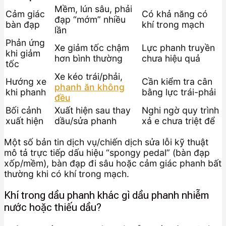
Mềm, lún sâu, phải
Cảm giác
Có khả năng có
đạp “mớm” nhiều
bàn đạp
khí trong mạch
lần
Phản ứng
Xe giảm tốc chậm
Lực phanh truyền
khi giảm
hơn bình thường
chưa hiệu quả
tốc
Xe kéo trái/phải,
Hướng xe
Cần kiểm tra cân
phanh ăn không
khi phanh
bằng lực trái-phải
đều
Bối cảnh
Xuất hiện sau thay
Nghi ngờ quy trình
xuất hiện
dầu/sửa phanh
xả e chưa triệt để
Một số bản tin dịch vụ/chiến dịch sửa lỗi kỹ thuật
mô tả trực tiếp dấu hiệu “spongy pedal” (bàn đạp
xốp/mềm), bàn đạp đi sâu hoặc cảm giác phanh bất
thường khi có khí trong mạch.
Khí trong dầu phanh khác gì dầu phanh nhiễm
nước hoặc thiếu dầu?