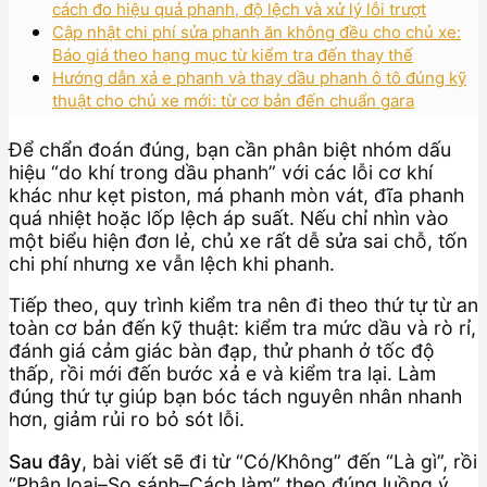
cách đo hiệu quả phanh, độ lệch và xử lý lỗi trượt
Cập nhật chi phí sửa phanh ăn không đều cho chủ xe:
Báo giá theo hạng mục từ kiểm tra đến thay thế
Hướng dẫn xả e phanh và thay dầu phanh ô tô đúng kỹ
thuật cho chủ xe mới: từ cơ bản đến chuẩn gara
Để chẩn đoán đúng, bạn cần phân biệt nhóm dấu
hiệu “do khí trong dầu phanh” với các lỗi cơ khí
khác như kẹt piston, má phanh mòn vát, đĩa phanh
quá nhiệt hoặc lốp lệch áp suất. Nếu chỉ nhìn vào
một biểu hiện đơn lẻ, chủ xe rất dễ sửa sai chỗ, tốn
chi phí nhưng xe vẫn lệch khi phanh.
Tiếp theo, quy trình kiểm tra nên đi theo thứ tự từ an
toàn cơ bản đến kỹ thuật: kiểm tra mức dầu và rò rỉ,
đánh giá cảm giác bàn đạp, thử phanh ở tốc độ
thấp, rồi mới đến bước xả e và kiểm tra lại. Làm
đúng thứ tự giúp bạn bóc tách nguyên nhân nhanh
hơn, giảm rủi ro bỏ sót lỗi.
Sau đây
, bài viết sẽ đi từ “Có/Không” đến “Là gì”, rồi
“Phân loại–So sánh–Cách làm” theo đúng luồng ý