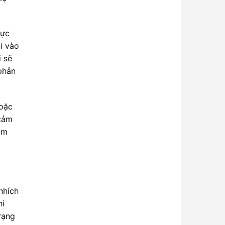
hực
i vào
i sẽ
 phản
hoặc
 cảm
ảm
nhích
hi
rạng