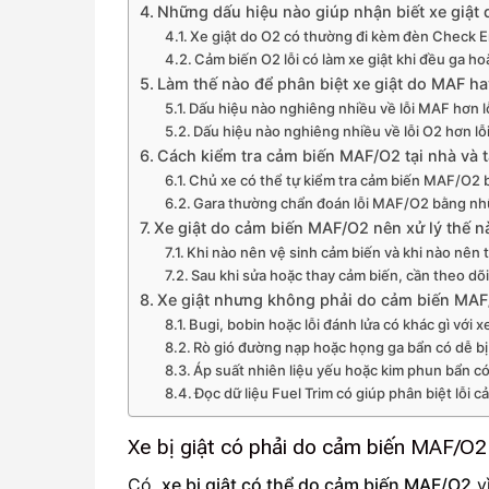
Những dấu hiệu nào giúp nhận biết xe giật
Xe giật do O2 có thường đi kèm đèn Check 
Cảm biến O2 lỗi có làm xe giật khi đều ga 
Làm thế nào để phân biệt xe giật do MAF h
Dấu hiệu nào nghiêng nhiều về lỗi MAF hơn l
Dấu hiệu nào nghiêng nhiều về lỗi O2 hơn l
Cách kiểm tra cảm biến MAF/O2 tại nhà và tạ
Chủ xe có thể tự kiểm tra cảm biến MAF/O2
Gara thường chẩn đoán lỗi MAF/O2 bằng n
Xe giật do cảm biến MAF/O2 nên xử lý thế n
Khi nào nên vệ sinh cảm biến và khi nào nên 
Sau khi sửa hoặc thay cảm biến, cần theo dõi
Xe giật nhưng không phải do cảm biến MAF
Bugi, bobin hoặc lỗi đánh lửa có khác gì với
Rò gió đường nạp hoặc họng ga bẩn có dễ b
Áp suất nhiên liệu yếu hoặc kim phun bẩn có
Đọc dữ liệu Fuel Trim có giúp phân biệt lỗi 
Xe bị giật có phải do cảm biến MAF/O
Có,
xe bị giật có thể do cảm biến MAF/O2
vì