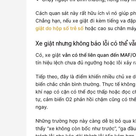
Cách quan sát này rất hữu ích vì nó giúp ph
Chẳng hạn, nếu xe giật đi kèm tiếng va đập
giật do hộp số trễ số
hoặc cao su chân máy
Xe giật nhưng không báo lỗi có thể v
Có, xe giật
vẫn có thể liên quan đến MAF/
tín hiệu lệch chưa đủ ngưỡng hoặc lỗi xảy r
Tiếp theo, đây là điểm khiến nhiều chủ xe 
biến chắc chắn bình thường. Thực tế không
khí nạp có cặn có thể đọc thấp hoặc đọc c
tự, cảm biến O2 phản hồi chậm cũng có thể
ngay.
Những trường hợp này càng dễ bị bỏ qua kh
thấy “xe không còn bốc như trước”, “ga đầu 
tránh lỗi nhẹ kéo dài thành lỗi tốn kém hơn.