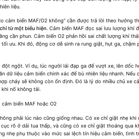
iên liệu.
i do cảm biến MAF/O2 không” cần được trả lời theo hướng t
chỉ từ một biểu hiện
. Cảm biến MAF đọc sai lưu lượng khí đ
ăng cần phun. Cảm biến O2 phản hồi sai chất lượng khí thả
tối ưu. Khi đó, động cơ dễ sinh ra rung giật, hụt ga, chậm
 đột ngột. Ví dụ, lúc người lái đạp ga để vượt xe, lên dốc 
n dữ liệu cảm biến chính xác để bù nhiên liệu nhanh. Nếu
n hợp cháy sẽ không còn ổn định. Đó là lý do nhiều chủ xe c
 khi nổ không tải.
ông phải lúc nào cũng giống nhau. Có xe chỉ giật nhẹ khi 
 cục rõ ở dải tua thấp, và cũng có xe chỉ giật thoáng qua k
 nhẹ phụ thuộc vào mức sai lệch tín hiệu cảm biến, tình t