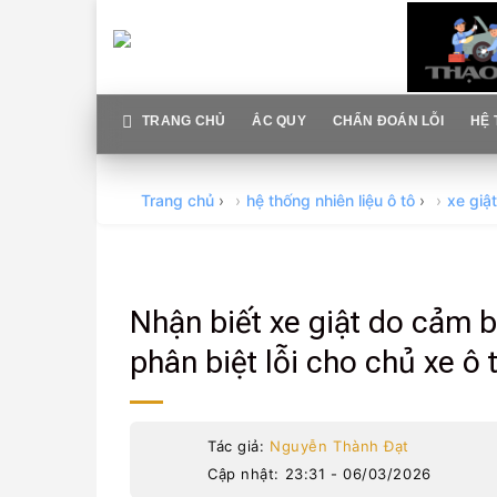
Skip
to
content
TRANG CHỦ
ẮC QUY
CHẨN ĐOÁN LỖI
HỆ 
Trang chủ
›
hệ thống nhiên liệu ô tô
›
xe giậ
Nhận biết xe giật do cảm 
phân biệt lỗi cho chủ xe ô 
Tác giả:
Nguyễn Thành Đạt
Cập nhật: 23:31 - 06/03/2026