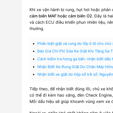
Khi xe vận hành bị rung, hụt hơi hoặc phả
cảm biến MAF hoặc cảm biến O2
. Đây là ha
và cách ECU điều khiển phun nhiên liệu, nên
thường.
Phân biệt giật và rung do lốp ô tô cho chủ
Báo Giá Chi Phí Sửa Xe Giật Khi Tăng Ga
Cách kiểm tra họng ga bẩn: nhận biết dấu 
Nhận Biết Xe Rung Giật Do Chân Máy Hỏn
Nhận biết xe giật do hộp số trễ số: Nguyên
Tiếp theo, để nhận biết đúng lỗi, chủ xe kh
có thể đi kèm hao xăng, đèn Check Engine,
Mỗi dấu hiệu sẽ giúp khoanh vùng xem xe đ
Ngoài ra, phần khó nhất không nằm ở việc 