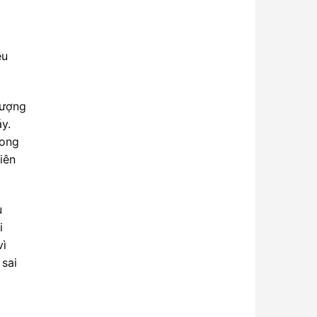
ều
lượng
y.
xong
iên
u
i
vì
 sai