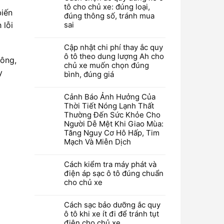
tô cho chủ xe: đúng loại,
biến
đúng thông số, tránh mua
 lỗi
sai
Cập nhật chi phí thay ắc quy
ô tô theo dung lượng Ah cho
hông,
chủ xe muốn chọn đúng
y
bình, đúng giá
Cảnh Báo Ảnh Hưởng Của
Thời Tiết Nóng Lạnh Thất
Thường Đến Sức Khỏe Cho
Người Dễ Mệt Khi Giao Mùa:
Tăng Nguy Cơ Hô Hấp, Tim
Mạch Và Miễn Dịch
Cách kiểm tra máy phát và
điện áp sạc ô tô đúng chuẩn
cho chủ xe
Cách sạc bảo dưỡng ắc quy
ô tô khi xe ít đi để tránh tụt
điện cho chủ xe