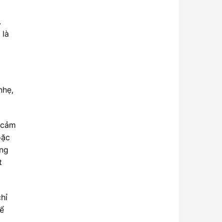
.
 là
nhẹ,
ì cảm
oặc
ơng
t
hỉ
để