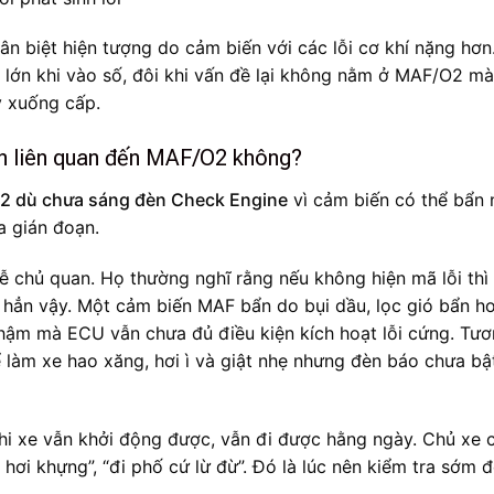
ân biệt hiện tượng do cảm biến với các lỗi cơ khí nặng hơn
 lớn khi vào số, đôi khi vấn đề lại không nằm ở MAF/O2 mà
 xuống cấp.
ẫn liên quan đến MAF/O2 không?
O2 dù chưa sáng đèn Check Engine
vì cảm biến có thể bẩn 
a gián đoạn.
dễ chủ quan. Họ thường nghĩ rằng nếu không hiện mã lỗi th
 hẳn vậy. Một cảm biến MAF bẩn do bụi dầu, lọc gió bẩn h
hậm mà ECU vẫn chưa đủ điều kiện kích hoạt lỗi cứng. Tư
 làm xe hao xăng, hơi ì và giật nhẹ nhưng đèn báo chưa bậ
i xe vẫn khởi động được, vẫn đi được hằng ngày. Chủ xe c
hơi khựng”, “đi phố cứ lừ đừ”. Đó là lúc nên kiểm tra sớm 