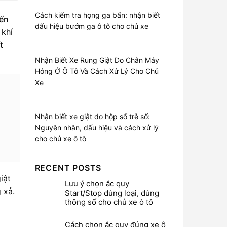
Cách kiểm tra họng ga bẩn: nhận biết
đến
dấu hiệu bướm ga ô tô cho chủ xe
 khí
t
Nhận Biết Xe Rung Giật Do Chân Máy
Hỏng Ở Ô Tô Và Cách Xử Lý Cho Chủ
Xe
Nhận biết xe giật do hộp số trễ số:
Nguyên nhân, dấu hiệu và cách xử lý
cho chủ xe ô tô
RECENT POSTS
iật
Lưu ý chọn ắc quy
 xả.
Start/Stop đúng loại, đúng
thông số cho chủ xe ô tô
Cách chọn ắc quy đúng xe ô
n