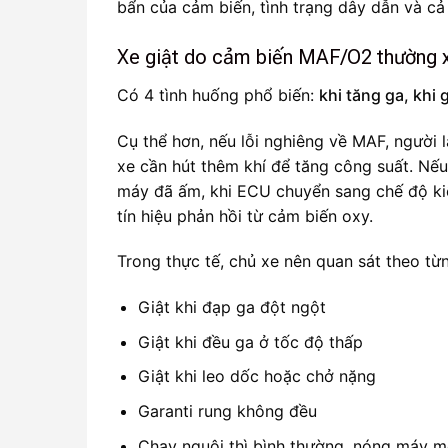
bẩn của cảm biến, tình trạng dây dẫn và cả
Xe giật do cảm biến MAF/O2 thường x
Có 4 tình huống phổ biến:
khi tăng ga, khi 
Cụ thể hơn, nếu lỗi nghiêng về MAF, người 
xe cần hút thêm khí để tăng công suất. Nếu 
máy đã ấm, khi ECU chuyển sang chế độ ki
tín hiệu phản hồi từ cảm biến oxy.
Trong thực tế, chủ xe nên quan sát theo từ
Giật khi đạp ga đột ngột
Giật khi đều ga ở tốc độ thấp
Giật khi leo dốc hoặc chở nặng
Garanti rung không đều
Chạy nguội thì bình thường, nóng máy mớ