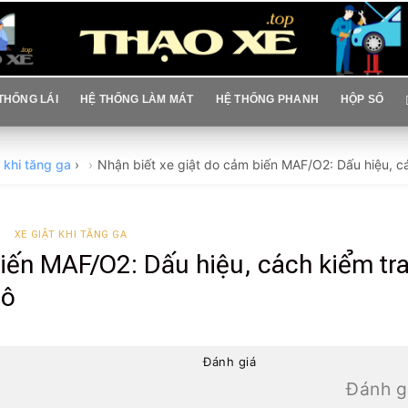
THỐNG LÁI
HỆ THỐNG LÀM MÁT
HỆ THỐNG PHANH
HỘP SỐ
t khi tăng ga
›
Nhận biết xe giật do cảm biến MAF/O2: Dấu hiệu, các
XE GIẬT KHI TĂNG GA
biến MAF/O2: Dấu hiệu, cách kiểm tra
tô
Đánh giá
Đánh g