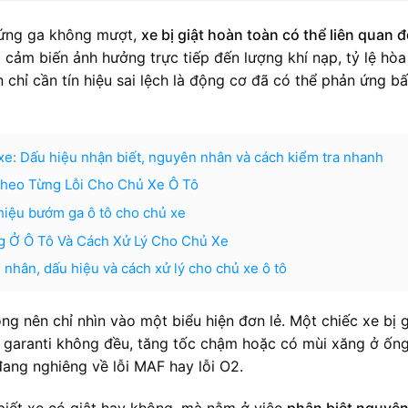
n ứng ga không mượt,
xe bị giật hoàn toàn có thể liên quan 
i cảm biến ảnh hưởng trực tiếp đến lượng khí nạp, tỷ lệ hòa
 chỉ cần tín hiệu sai lệch là động cơ đã có thể phản ứng bấ
 xe: Dấu hiệu nhận biết, nguyên nhân và cách kiểm tra nhanh
 Theo Từng Lỗi Cho Chủ Xe Ô Tô
hiệu bướm ga ô tô cho chủ xe
g Ở Ô Tô Và Cách Xử Lý Cho Chủ Xe
 nhân, dấu hiệu và cách xử lý cho chủ xe ô tô
ông nên chỉ nhìn vào một biểu hiện đơn lẻ. Một chiếc xe bị g
 garanti không đều, tăng tốc chậm hoặc có mùi xăng ở ống
ang nghiêng về lỗi MAF hay lỗi O2.
biết xe có giật hay không, mà nằm ở việc
phân biệt nguyê