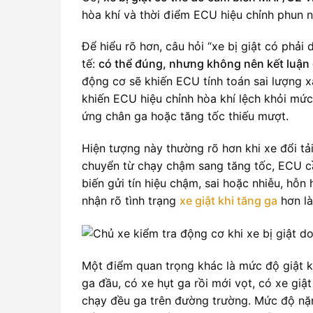
hòa khí và thời điểm ECU hiệu chỉnh phun nh
Để hiểu rõ hơn, câu hỏi “xe bị giật có phả
tế:
có thể đúng, nhưng không nên kết luận 
động cơ sẽ khiến ECU tính toán sai lượng x
khiến ECU hiệu chỉnh hòa khí lệch khỏi mức 
ứng chân ga hoặc tăng tốc thiếu mượt.
Hiện tượng này thường rõ hơn khi xe đổi tải
chuyển từ chạy chậm sang tăng tốc, ECU cầ
biến gửi tín hiệu chậm, sai hoặc nhiễu, hỗ
nhận rõ tình trạng
xe giật khi tăng ga
hơn là
Một điểm quan trọng khác là mức độ giật kh
ga đầu, có xe hụt ga rồi mới vọt, có xe giật
chạy đều ga trên đường trường. Mức độ nặng