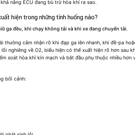
 khả năng ECU đang bù trừ hòa khí ra sao.
uất hiện trong những tình huống nào?
giữ ga đều, khi chạy không tải và khi xe đang chuyển tải
.
lái thường cảm nhận rõ khi đạp ga lên nhanh, khi đề-pa hoặ
lỗi nghiêng về O2, biểu hiện có thể xuất hiện rõ hơn sau kh
ểm soát hòa khí kín mạch và bắt đầu phụ thuộc nhiều hơn 
ng bối cảnh:
i phát sinh lỗi