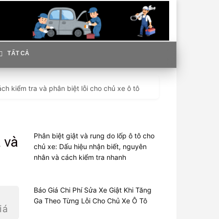
TẤT CẢ
h kiểm tra và phân biệt lỗi cho chủ xe ô tô
Phân biệt giật và rung do lốp ô tô cho
 và
chủ xe: Dấu hiệu nhận biết, nguyên
nhân và cách kiểm tra nhanh
Báo Giá Chi Phí Sửa Xe Giật Khi Tăng
Ga Theo Từng Lỗi Cho Chủ Xe Ô Tô
iá