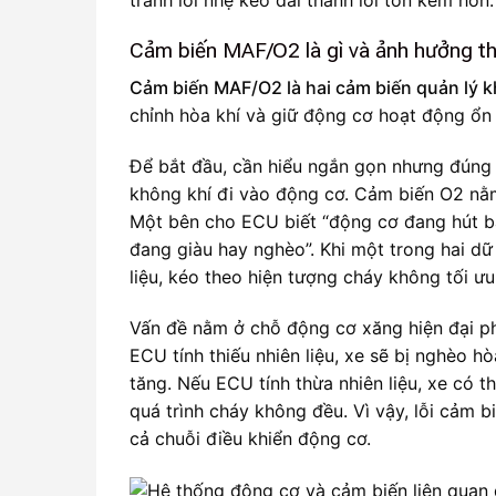
Cảm biến MAF/O2 là gì và ảnh hưởng th
Cảm biến MAF/O2 là hai cảm biến quản lý kh
chỉnh hòa khí và giữ động cơ hoạt động ổn 
Để bắt đầu, cần hiểu ngắn gọn nhưng đúng
không khí đi vào động cơ. Cảm biến O2 nằm 
Một bên cho ECU biết “động cơ đang hút ba
đang giàu hay nghèo”. Khi một trong hai dữ 
liệu, kéo theo hiện tượng cháy không tối ưu
Vấn đề nằm ở chỗ động cơ xăng hiện đại phụ
ECU tính thiếu nhiên liệu, xe sẽ bị nghèo hò
tăng. Nếu ECU tính thừa nhiên liệu, xe có 
quá trình cháy không đều. Vì vậy, lỗi cảm bi
cả chuỗi điều khiển động cơ.