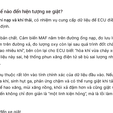
ế nào đến hiện tượng xe giật?
í nạp và khí thải
, có nhiệm vụ cung cấp dữ liệu để ECU đi
định.
 bản chất. Cảm biến MAF nằm trên đường ống nạp, đo lưu 
trên đường xả, đo lượng oxy còn lại sau quá trình đốt chá
o nhiêu khí”, bên còn lại cho ECU biết “hòa khí vừa cháy 
liệu này sai, hệ thống phun xăng điện tử sẽ bù sai lượng nh
.
 thuộc rất lớn vào tính chính xác của dữ liệu đầu vào. Nế
a khí, sinh hụt ga, phản ứng chậm và có thể rung giật khi tả
thể hao xăng, mùi xăng nồng, khói xả đậm hơn và cũng giật 
ến không chỉ đơn giản là “một linh kiện hỏng”, mà là lỗi làm