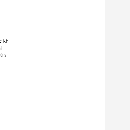
c khi
i
vào