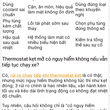
Dùng
Dùng đúng loại
Cặn, ăn mòn, hiệu quả
coolant sai
theo khuyến
làm mát không ổn định
chuẩn
nghị
Phụ tùng
Lỗi tái phát sớm sau
Chọn phụ tùng
kém chất
thay
đúng thông số
lượng
Hậu quả
Hệ thống làm mát có
Kiểm tra tổng
sau quá
nhiều biểu hiện bất
thể sau sự cố
nhiệt
thường
Thermostat kẹt mở có nguy hiểm không nếu vẫn
tiếp tục chạy xe?
Có,
rủi ro chạy tiếp khi thermostat kẹt
là có thật,
nhưng mức nguy hiểm thường không tức thì như kẹt
đóng; 3 rủi ro chính là hao nhiên liệu, vận hành kém
tối ưu và kéo dài tình trạng động cơ không đạt nhiệt
độ chuẩn.
Tuy nhiên, câu hỏi không chỉ là “có nguy hiểm