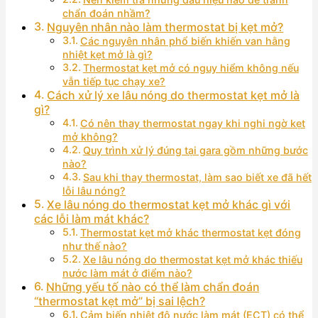
chẩn đoán nhầm?
Nguyên nhân nào làm thermostat bị kẹt mở?
Các nguyên nhân phổ biến khiến van hằng
nhiệt kẹt mở là gì?
Thermostat kẹt mở có nguy hiểm không nếu
vẫn tiếp tục chạy xe?
Cách xử lý xe lâu nóng do thermostat kẹt mở là
gì?
Có nên thay thermostat ngay khi nghi ngờ kẹt
mở không?
Quy trình xử lý đúng tại gara gồm những bước
nào?
Sau khi thay thermostat, làm sao biết xe đã hết
lỗi lâu nóng?
Xe lâu nóng do thermostat kẹt mở khác gì với
các lỗi làm mát khác?
Thermostat kẹt mở khác thermostat kẹt đóng
như thế nào?
Xe lâu nóng do thermostat kẹt mở khác thiếu
nước làm mát ở điểm nào?
Những yếu tố nào có thể làm chẩn đoán
“thermostat kẹt mở” bị sai lệch?
Cảm biến nhiệt độ nước làm mát (ECT) có thể