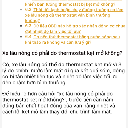
khiến bạn tưởng thermostat bị kẹt mở không?
Thời tiết lạnh hoặc chạy đường trường có làm
xe lâu nóng dù thermostat vẫn bình thường
không?
Dữ liệu OBD nào hỗ trợ xác nhận động cơ chưa
đạt nhiệt độ làm việc tối ưu?
Có nên thử thermostat bằng nước nóng sau
khi tháo ra không và cần lưu ý gì?
Xe lâu nóng có phải do thermostat kẹt mở không?
Có,
xe lâu nóng có thể do thermostat kẹt mở
vì 3
lý do chính: nước làm mát đi qua két quá sớm, động
cơ bị tản nhiệt liên tục và nhiệt độ làm việc tối ưu
đến chậm hơn bình thường.
Để hiểu rõ hơn câu hỏi “xe lâu nóng có phải do
thermostat kẹt mở không?”, trước tiên cần nắm
đúng bản chất hoạt động của van hằng nhiệt và
cách lỗi kẹt mở làm thay đổi chu trình làm mát.