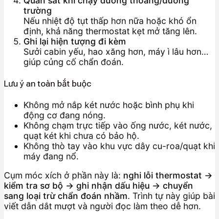
Quan sát khi chạy đường thoáng/đường
trường
Nếu nhiệt độ tụt thấp hơn nữa hoặc khó ổn
định, khả năng thermostat kẹt mở tăng lên.
Ghi lại hiện tượng đi kèm
Sưởi cabin yếu, hao xăng hơn, máy ì lâu hơn…
giúp củng cố chẩn đoán.
Lưu ý an toàn bắt buộc
Không mở nắp két nước hoặc bình phụ khi
động cơ đang nóng.
Không chạm trực tiếp vào ống nước, két nước,
quạt két khi chưa có bảo hộ.
Không thò tay vào khu vực dây cu-roa/quạt khi
máy đang nổ.
Cụm móc xích ở phần này là:
nghi lỗi thermostat →
kiểm tra sơ bộ → ghi nhận dấu hiệu → chuyển
sang loại trừ chẩn đoán nhầm
. Trình tự này giúp bài
viết dẫn dắt mượt và người đọc làm theo dễ hơn.