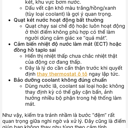
két, khu vực bơm nước.
Dấu vết cặn khô màu trắng/hồng/xanh
(tùy loại coolant) là gợi ý quan trọng.
Quạt két nước hoạt động bất thường
Quạt chạy sai chế độ hoặc luôn hoạt động
ở thời điểm không phù hợp có thể làm
người dùng cảm giác xe “quá mát”.
Cảm biến nhiệt độ nước làm mát (ECT) hoặc
đồng hồ taplo sai
Hiển thị nhiệt thấp chưa chắc nhiệt thật
của động cơ đang thấp.
Đây là lý do cần cẩn thận trước khi quyết
định
thay thermostat ô tô
ngay lập tức.
Bảo dưỡng coolant không đúng chuẩn
Dùng nước lã, coolant sai loại hoặc không
thay định kỳ có thể gây cặn bẩn, ảnh
hưởng nhiều bộ phận trong hệ thống làm
mát.
Như vậy, kiểm tra tránh nhầm là bước “đệm” rất
quan trọng giữa nghi ngờ và xử lý. Đây cũng là điểm
giúp bạn không thay phụ tùng theo cảm tính.