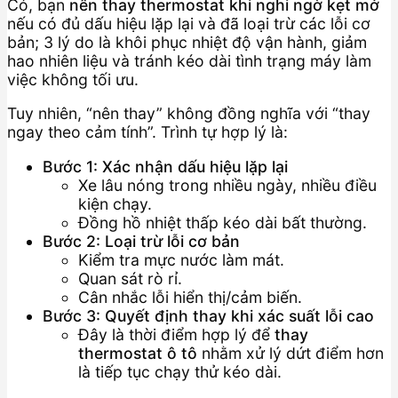
Có, bạn
nên thay thermostat khi nghi ngờ kẹt mở
nếu có đủ dấu hiệu lặp lại và đã loại trừ các lỗi cơ
bản; 3 lý do là khôi phục nhiệt độ vận hành, giảm
hao nhiên liệu và tránh kéo dài tình trạng máy làm
việc không tối ưu.
Tuy nhiên, “nên thay” không đồng nghĩa với “thay
ngay theo cảm tính”. Trình tự hợp lý là:
Bước 1: Xác nhận dấu hiệu lặp lại
Xe lâu nóng trong nhiều ngày, nhiều điều
kiện chạy.
Đồng hồ nhiệt thấp kéo dài bất thường.
Bước 2: Loại trừ lỗi cơ bản
Kiểm tra mực nước làm mát.
Quan sát rò rỉ.
Cân nhắc lỗi hiển thị/cảm biến.
Bước 3: Quyết định thay khi xác suất lỗi cao
Đây là thời điểm hợp lý để
thay
thermostat ô tô
nhằm xử lý dứt điểm hơn
là tiếp tục chạy thử kéo dài.