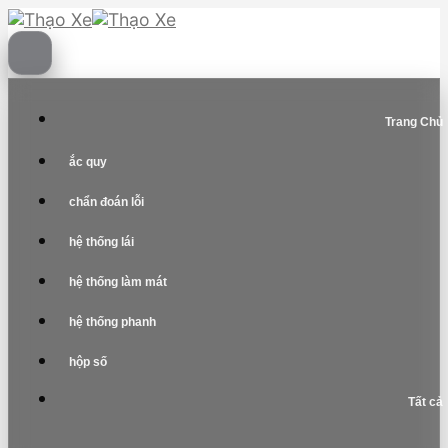
Skip
to
content
Trang Chủ
ắc quy
chẩn đoán lỗi
hệ thống lái
hệ thống làm mát
hệ thống phanh
hộp số
Tất cả