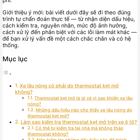
phí.
Giới thiệu ý mới: bài viết dưới đây sẽ đi theo đúng
trình tự chẩn đoán thực tế — từ nhận diện dấu hiệu,
cách kiểm tra, nguyên nhân, mức độ ảnh hưởng,
cách xử lý đến phân biệt với các lỗi làm mát khác —
để bạn xử lý vấn đề một cách chắc chắn và có hệ
thống.
Mục lục
Xe lâu nóng có phải do thermostat kẹt mở
không?
Thermostat kẹt mở là gì và vì sao khiến xe lâu
nóng?
Những dấu hiệu nào cho thấy xe lâu nóng do
thermostat kẹt mở?
Làm sao kiểm tra thermostat kẹt mở trên xe ô tô?
Có thể tự kiểm tra tại nhà mà không tháo
thermostat không?
Nên kiểm tra những dấu hiệu nào để tránh