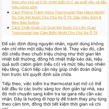
theo cho chủ xe ô tô: nhận biết rò rỉ, áp suất yếu và dấu
hiệu hỏng sớm
Cách Phòng Tránh Hỏng Thermostat (Van Hằng Nhiệt)
Do Cặn Két Nước Cho Chủ Xe Ô Tô: Dấu Hiệu Sớm &
Mẹo Bảo Dưỡng
Cách Chẩn Đoán Lỗi Quạt Két Nước Có Liên Quan
Thermostat Hay Cảm Biến Nhiệt Cho Chủ Xe Ô Tô
Để xác định đúng nguyên nhân, người dùng không
nên chỉ nhìn một dấu hiệu đơn lẻ. Thay vào đó, cần
đối chiếu theo chuỗi triệu chứng như thời gian lên
nhiệt bất thường, đồng hồ nhiệt thấp kéo dài, hiệu
quả sưởi cabin giảm (nếu có) và mức tiêu hao nhiên
liệu tăng. Cách tiếp cận này giúp chẩn đoán đúng
hơn trước khi quyết định sửa chữa.
Tiếp theo, việc kiểm tra thermostat kẹt mở có thể
bắt đầu từ các bước sàng lọc đơn giản tại nhà, sau
đó mới chuyển sang kiểm tra tại gara nếu cần xác
nhận. Đây là hướng đi hợp lý để tránh thay phụ tùng
theo cảm tính, đồng thời tiết kiệm thời gian và chi