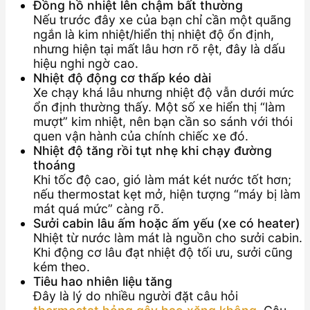
Đồng hồ nhiệt lên chậm bất thường
Nếu trước đây xe của bạn chỉ cần một quãng
ngắn là kim nhiệt/hiển thị nhiệt độ ổn định,
nhưng hiện tại mất lâu hơn rõ rệt, đây là dấu
hiệu nghi ngờ cao.
Nhiệt độ động cơ thấp kéo dài
Xe chạy khá lâu nhưng nhiệt độ vẫn dưới mức
ổn định thường thấy. Một số xe hiển thị “làm
mượt” kim nhiệt, nên bạn cần so sánh với thói
quen vận hành của chính chiếc xe đó.
Nhiệt độ tăng rồi tụt nhẹ khi chạy đường
thoáng
Khi tốc độ cao, gió làm mát két nước tốt hơn;
nếu thermostat kẹt mở, hiện tượng “máy bị làm
mát quá mức” càng rõ.
Sưởi cabin lâu ấm hoặc ấm yếu (xe có heater)
Nhiệt từ nước làm mát là nguồn cho sưởi cabin.
Khi động cơ lâu đạt nhiệt độ tối ưu, sưởi cũng
kém theo.
Tiêu hao nhiên liệu tăng
Đây là lý do nhiều người đặt câu hỏi