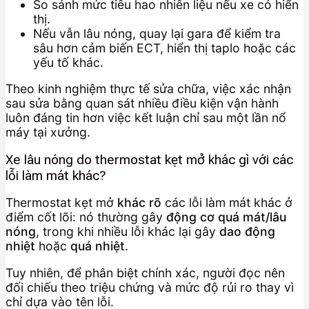
So sánh mức tiêu hao nhiên liệu nếu xe có hiển
thị.
Nếu vẫn lâu nóng, quay lại gara để kiểm tra
sâu hơn cảm biến ECT, hiển thị taplo hoặc các
yếu tố khác.
Theo kinh nghiệm thực tế sửa chữa, việc xác nhận
sau sửa bằng quan sát nhiều điều kiện vận hành
luôn đáng tin hơn việc kết luận chỉ sau một lần nổ
máy tại xưởng.
Xe lâu nóng do thermostat kẹt mở khác gì với các
lỗi làm mát khác?
Thermostat kẹt mở
khác rõ
các lỗi làm mát khác ở
điểm cốt lõi: nó thường gây
động cơ quá mát/lâu
nóng
, trong khi nhiều lỗi khác lại gây
dao động
nhiệt
hoặc
quá nhiệt
.
Tuy nhiên, để phân biệt chính xác, người đọc nên
đối chiếu theo triệu chứng và mức độ rủi ro thay vì
chỉ dựa vào tên lỗi.