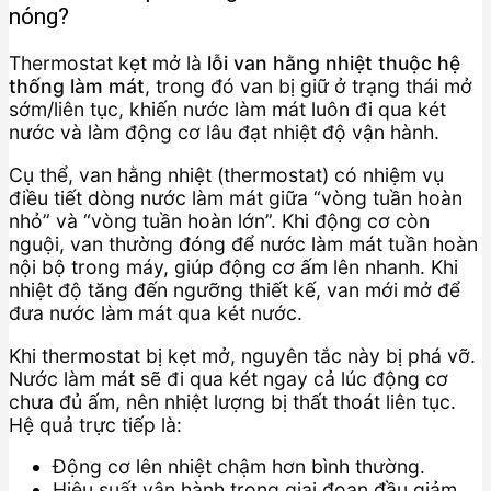
nóng?
Thermostat kẹt mở là
lỗi van hằng nhiệt thuộc hệ
thống làm mát
, trong đó van bị giữ ở trạng thái mở
sớm/liên tục, khiến nước làm mát luôn đi qua két
nước và làm động cơ lâu đạt nhiệt độ vận hành.
Cụ thể, van hằng nhiệt (thermostat) có nhiệm vụ
điều tiết dòng nước làm mát giữa “vòng tuần hoàn
nhỏ” và “vòng tuần hoàn lớn”. Khi động cơ còn
nguội, van thường đóng để nước làm mát tuần hoàn
nội bộ trong máy, giúp động cơ ấm lên nhanh. Khi
nhiệt độ tăng đến ngưỡng thiết kế, van mới mở để
đưa nước làm mát qua két nước.
Khi thermostat bị kẹt mở, nguyên tắc này bị phá vỡ.
Nước làm mát sẽ đi qua két ngay cả lúc động cơ
chưa đủ ấm, nên nhiệt lượng bị thất thoát liên tục.
Hệ quả trực tiếp là:
Động cơ lên nhiệt chậm hơn bình thường.
Hiệu suất vận hành trong giai đoạn đầu giảm.