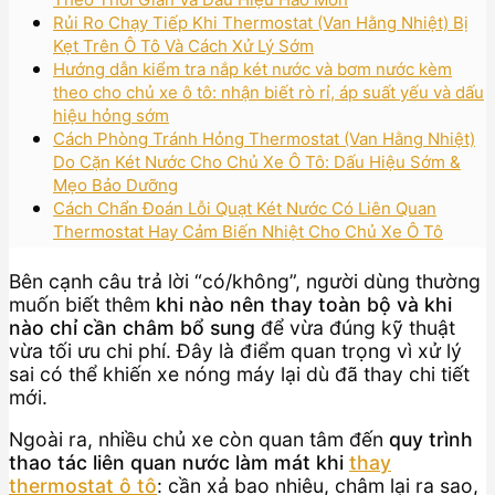
Rủi Ro Chạy Tiếp Khi Thermostat (Van Hằng Nhiệt) Bị
Kẹt Trên Ô Tô Và Cách Xử Lý Sớm
Hướng dẫn kiểm tra nắp két nước và bơm nước kèm
theo cho chủ xe ô tô: nhận biết rò rỉ, áp suất yếu và dấu
hiệu hỏng sớm
Cách Phòng Tránh Hỏng Thermostat (Van Hằng Nhiệt)
Do Cặn Két Nước Cho Chủ Xe Ô Tô: Dấu Hiệu Sớm &
Mẹo Bảo Dưỡng
Cách Chẩn Đoán Lỗi Quạt Két Nước Có Liên Quan
Thermostat Hay Cảm Biến Nhiệt Cho Chủ Xe Ô Tô
Bên cạnh câu trả lời “có/không”, người dùng thường
muốn biết thêm
khi nào nên thay toàn bộ và khi
nào chỉ cần châm bổ sung
để vừa đúng kỹ thuật
vừa tối ưu chi phí. Đây là điểm quan trọng vì xử lý
sai có thể khiến xe nóng máy lại dù đã thay chi tiết
mới.
Ngoài ra, nhiều chủ xe còn quan tâm đến
quy trình
thao tác liên quan nước làm mát khi
thay
thermostat ô tô
: cần xả bao nhiêu, châm lại ra sao,