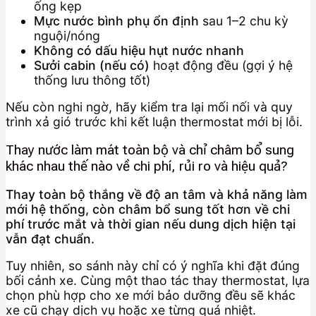
ống kẹp
Mực nước bình phụ ổn định
sau 1–2 chu kỳ
nguội/nóng
Không có dấu hiệu hụt nước nhanh
Sưởi cabin (nếu có)
hoạt động đều (gợi ý hệ
thống lưu thông tốt)
Nếu còn nghi ngờ, hãy kiểm tra lại mối nối và quy
trình xả gió trước khi kết luận thermostat mới bị lỗi.
Thay nước làm mát toàn bộ và chỉ châm bổ sung
khác nhau thế nào về chi phí, rủi ro và hiệu quả?
Thay toàn bộ thắng về độ an tâm và khả năng làm
mới hệ thống, còn châm bổ sung tốt hơn về chi
phí trước mắt và thời gian nếu dung dịch hiện tại
vẫn đạt chuẩn.
Tuy nhiên, so sánh này chỉ có ý nghĩa khi đặt đúng
bối cảnh xe. Cùng một thao tác thay thermostat, lựa
chọn phù hợp cho xe mới bảo dưỡng đều sẽ khác
xe cũ chạy dịch vụ hoặc xe từng quá nhiệt.