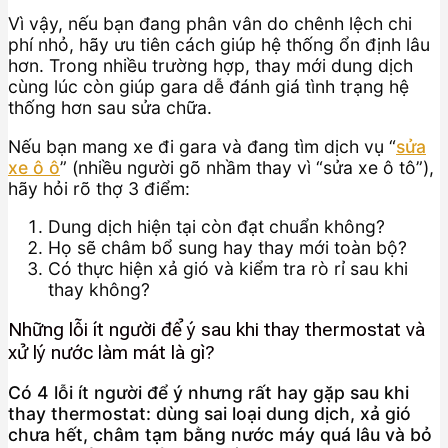
Vì vậy, nếu bạn đang phân vân do chênh lệch chi
phí nhỏ, hãy ưu tiên cách giúp hệ thống ổn định lâu
hơn. Trong nhiều trường hợp, thay mới dung dịch
cùng lúc còn giúp gara dễ đánh giá tình trạng hệ
thống hơn sau sửa chữa.
Nếu bạn mang xe đi gara và đang tìm dịch vụ “
sửa
xe ô ô
” (nhiều người gõ nhầm thay vì “sửa xe ô tô”),
hãy hỏi rõ thợ 3 điểm:
Dung dịch hiện tại còn đạt chuẩn không?
Họ sẽ châm bổ sung hay thay mới toàn bộ?
Có thực hiện xả gió và kiểm tra rò rỉ sau khi
thay không?
Những lỗi ít người để ý sau khi thay thermostat và
xử lý nước làm mát là gì?
Có 4 lỗi ít người để ý nhưng rất hay gặp sau khi
thay thermostat: dùng sai loại dung dịch, xả gió
chưa hết, châm tạm bằng nước máy quá lâu và bỏ