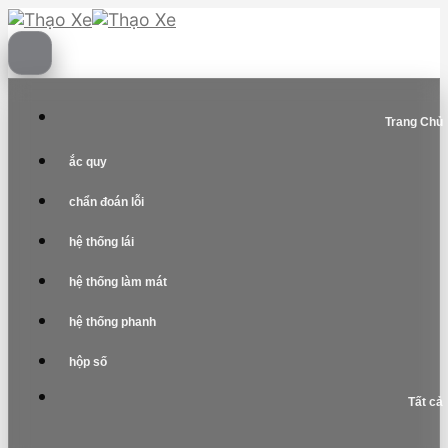
Skip
to
content
Trang Chủ
ắc quy
chẩn đoán lỗi
hệ thống lái
hệ thống làm mát
hệ thống phanh
hộp số
Tất cả