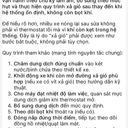
vận hành theo chu kỳ làm ấm, bổ sung theo mức
hụt và thực hiện quy trình xả gió sau thay đến khi
hệ thống ổn định, không còn bọt khí.
Để hiểu rõ hơn, nhiều xe nóng lại sau sửa không
phải vì thermostat lỗi mà vì
khí còn kẹt trong hệ
thống
. Đây là lý do “xả gió” phải được xem như
bước bắt buộc, không phải tùy chọn.
Quy trình tham khảo (mang tính nguyên tắc chung):
Châm dung dịch đúng chuẩn
vào két
nước/bình chứa theo thiết kế xe.
Khởi động xe khi còn mở đường xả gió phù
hợp
(nếu xe có vít xả gió) theo hướng dẫn kỹ
thuật.
Cho máy đạt nhiệt độ làm việc
, quan sát mực
dung dịch giảm khi thermostat mở.
Bổ sung dung dịch
đến mức quy định.
Theo dõi bọt khí
thoát ra (nếu có).
Đóng nắp đúng thời điểm
, tiếp tục theo dõi
đồng hồ nhiệt/quạt làm mát.