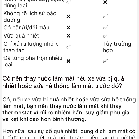
✅
❌
đúng loại
Không rõ lịch sử bảo
❌
✅
dưỡng
Có cặn/rỉ/đổi màu
❌
✅
Vừa quá nhiệt
❌
✅
Chỉ xả ra lượng nhỏ khi
Tùy trường
✅
thao tác
hợp
Đã từng pha trộn nhiều
❌
✅
loại
Có nên thay nước làm mát nếu xe vừa bị quá
nhiệt hoặc sửa hệ thống làm mát trước đó?
Có, nếu xe vừa bị quá nhiệt hoặc vừa sửa hệ thống
làm mát, bạn nên thay nước làm mát khi thay
thermostat vì rủi ro nhiễm bẩn, suy giảm phụ gia
và kẹt khí cao hơn bình thường.
Hơn nữa, sau sự cố quá nhiệt, dung dịch làm mát có
thể đã chịu nhiệt quá mức hoặc nhiễm tạp do mở hệ