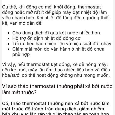
Cụ thể, khi động cơ mới khởi động, thermostat
đóng hoặc mở rất ít để giúp máy đạt nhiệt độ làm
việc nhanh hơn. Khi nhiệt độ tăng đến ngưỡng thiết
kế, van mở dần để:
Cho dung dịch đi qua két nước nhiều hơn
Hỗ trợ ổn định nhiệt độ động cơ
Tối ưu tiêu hao nhiên liệu và hiệu suất đốt cháy
Giảm mài mòn do vận hành ở nhiệt độ chưa
phù hợp
Vì vậy, nếu thermostat kẹt đóng, xe dễ nóng máy;
nếu kẹt mở, máy lâu ấm, hao nhiên liệu hơn và điều
hòa/sưởi có thể hoạt động không như mong muốn.
Vì sao tháo thermostat thường phải xả bớt nước
làm mát trước?
Có, tháo thermostat thường nên xả bớt nước làm
mát trước để tránh tràn dung dịch, giảm nhiễm
bẩn khu vực lắp ráp và giúp thao tác an toàn hơn.