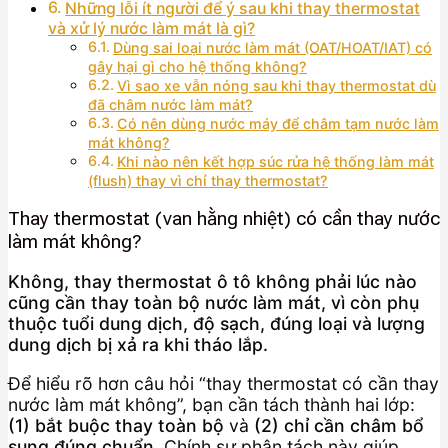
Những lỗi ít người để ý sau khi thay thermostat
và xử lý nước làm mát là gì?
Dùng sai loại nước làm mát (OAT/HOAT/IAT) có
gây hại gì cho hệ thống không?
Vì sao xe vẫn nóng sau khi thay thermostat dù
đã châm nước làm mát?
Có nên dùng nước máy để châm tạm nước làm
mát không?
Khi nào nên kết hợp súc rửa hệ thống làm mát
(flush) thay vì chỉ thay thermostat?
Thay thermostat (van hằng nhiệt) có cần thay nước
làm mát không?
Không, thay thermostat ô tô không phải lúc nào
cũng cần thay toàn bộ nước làm mát, vì còn phụ
thuộc tuổi dung dịch, độ sạch, đúng loại và lượng
dung dịch bị xả ra khi tháo lắp.
Để hiểu rõ hơn câu hỏi “thay thermostat có cần thay
nước làm mát không”, bạn cần tách thành hai lớp:
(1) bắt buộc thay toàn bộ
và
(2) chỉ cần châm bổ
sung đúng chuẩn
. Chính sự phân tách này giúp