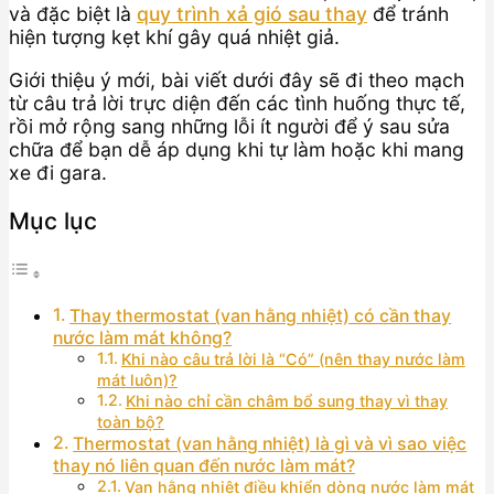
và đặc biệt là
quy trình xả gió sau thay
để tránh
hiện tượng kẹt khí gây quá nhiệt giả.
Giới thiệu ý mới, bài viết dưới đây sẽ đi theo mạch
từ câu trả lời trực diện đến các tình huống thực tế,
rồi mở rộng sang những lỗi ít người để ý sau sửa
chữa để bạn dễ áp dụng khi tự làm hoặc khi mang
xe đi gara.
Mục lục
Thay thermostat (van hằng nhiệt) có cần thay
nước làm mát không?
Khi nào câu trả lời là “Có” (nên thay nước làm
mát luôn)?
Khi nào chỉ cần châm bổ sung thay vì thay
toàn bộ?
Thermostat (van hằng nhiệt) là gì và vì sao việc
thay nó liên quan đến nước làm mát?
Van hằng nhiệt điều khiển dòng nước làm mát