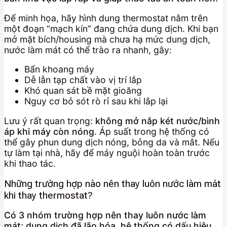
Để minh họa, hãy hình dung thermostat nằm trên
một đoạn “mạch kín” đang chứa dung dịch. Khi bạn
mở mặt bích/housing mà chưa hạ mức dung dịch,
nước làm mát có thể trào ra nhanh, gây:
Bẩn khoang máy
Dễ lẫn tạp chất vào vị trí lắp
Khó quan sát bề mặt gioăng
Nguy cơ bỏ sót rò rỉ sau khi lắp lại
Lưu ý rất quan trọng:
không mở nắp két nước/bình
áp khi máy còn nóng
. Áp suất trong hệ thống có
thể gây phun dung dịch nóng, bỏng da và mắt. Nếu
tự làm tại nhà, hãy để máy nguội hoàn toàn trước
khi thao tác.
Những trường hợp nào nên thay luôn nước làm mát
khi thay thermostat?
Có 3 nhóm trường hợp nên thay luôn nước làm
mát: dung dịch đã lão hóa, hệ thống có dấu hiệu