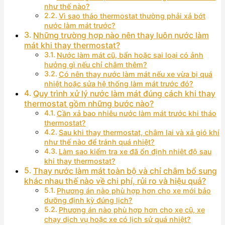
như thế nào?
Vì sao tháo thermostat thường phải xả bớt
nước làm mát trước?
Những trường hợp nào nên thay luôn nước làm
mát khi thay thermostat?
Nước làm mát cũ, bẩn hoặc sai loại có ảnh
hưởng gì nếu chỉ châm thêm?
Có nên thay nước làm mát nếu xe vừa bị quá
nhiệt hoặc sửa hệ thống làm mát trước đó?
Quy trình xử lý nước làm mát đúng cách khi thay
thermostat gồm những bước nào?
Cần xả bao nhiêu nước làm mát trước khi tháo
thermostat?
Sau khi thay thermostat, châm lại và xả gió khí
như thế nào để tránh quá nhiệt?
Làm sao kiểm tra xe đã ổn định nhiệt độ sau
khi thay thermostat?
Thay nước làm mát toàn bộ và chỉ châm bổ sung
khác nhau thế nào về chi phí, rủi ro và hiệu quả?
Phương án nào phù hợp hơn cho xe mới bảo
dưỡng định kỳ đúng lịch?
Phương án nào phù hợp hơn cho xe cũ, xe
chạy dịch vụ hoặc xe có lịch sử quá nhiệt?