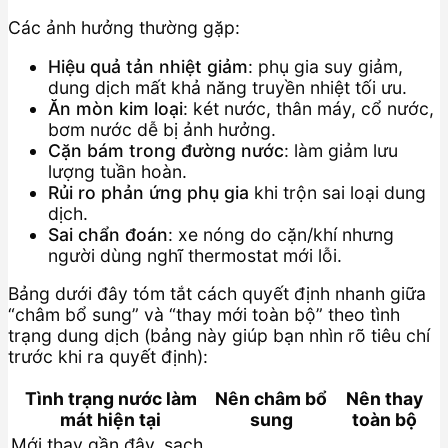
Các ảnh hưởng thường gặp:
Hiệu quả tản nhiệt giảm
: phụ gia suy giảm,
dung dịch mất khả năng truyền nhiệt tối ưu.
Ăn mòn kim loại
: két nước, thân máy, cổ nước,
bơm nước dễ bị ảnh hưởng.
Cặn bám trong đường nước
: làm giảm lưu
lượng tuần hoàn.
Rủi ro phản ứng phụ gia
khi trộn sai loại dung
dịch.
Sai chẩn đoán
: xe nóng do cặn/khí nhưng
người dùng nghĩ thermostat mới lỗi.
Bảng dưới đây tóm tắt cách quyết định nhanh giữa
“châm bổ sung” và “thay mới toàn bộ” theo tình
trạng dung dịch (bảng này giúp bạn nhìn rõ tiêu chí
trước khi ra quyết định):
Tình trạng nước làm
Nên châm bổ
Nên thay
mát hiện tại
sung
toàn bộ
Mới thay gần đây, sạch,